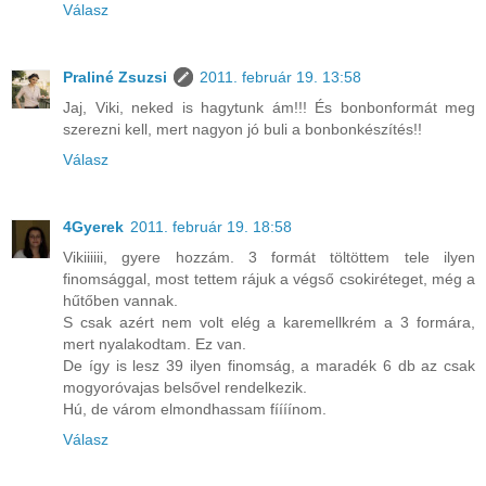
Válasz
Praliné Zsuzsi
2011. február 19. 13:58
Jaj, Viki, neked is hagytunk ám!!! És bonbonformát meg
szerezni kell, mert nagyon jó buli a bonbonkészítés!!
Válasz
4Gyerek
2011. február 19. 18:58
Vikiiiiii, gyere hozzám. 3 formát töltöttem tele ilyen
finomsággal, most tettem rájuk a végső csokiréteget, még a
hűtőben vannak.
S csak azért nem volt elég a karemellkrém a 3 formára,
mert nyalakodtam. Ez van.
De így is lesz 39 ilyen finomság, a maradék 6 db az csak
mogyoróvajas belsővel rendelkezik.
Hú, de várom elmondhassam fíííínom.
Válasz