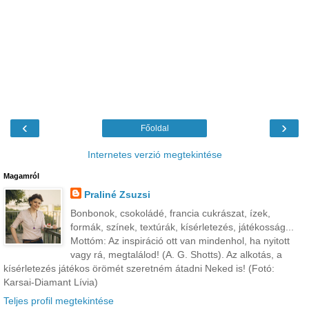
‹
›
Főoldal
Internetes verzió megtekintése
Magamról
Praliné Zsuzsi
Bonbonok, csokoládé, francia cukrászat, ízek,
formák, színek, textúrák, kísérletezés, játékosság...
Mottóm: Az inspiráció ott van mindenhol, ha nyitott
vagy rá, megtalálod! (A. G. Shotts). Az alkotás, a
kísérletezés játékos örömét szeretném átadni Neked is! (Fotó:
Karsai-Diamant Lívia)
Teljes profil megtekintése