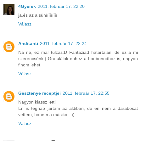
4Gyerek
2011. február 17. 22:20
ja,és az a sünííííííííí
Válasz
Anditanti
2011. február 17. 22:24
Na ne, ez már túlzás:D Fantáziád határtalan, de ez a mi
szerencsénk:) Gratulálok ehhez a bonbonodhoz is, nagyon
finom lehet.
Válasz
Gesztenye receptjei
2011. február 17. 22:55
Nagyon klassz lett!
Én is tegnap jártam az aldiban, de én nem a darabosat
vettem, hanem a másikat:-))
Válasz