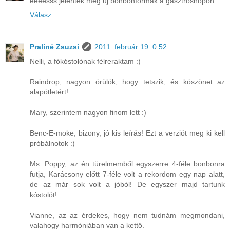
éééésss jelentek meg új bonbonformák a gasztroshopon.
Válasz
Praliné Zsuzsi
2011. február 19. 0:52
Nelli, a főkóstolónak félreraktam :)
Raindrop, nagyon örülök, hogy tetszik, és köszönet az
alapötletért!
Mary, szerintem nagyon finom lett :)
Benc-E-moke, bizony, jó kis leírás! Ezt a verziót meg ki kell
próbálnotok :)
Ms. Poppy, az én türelmemből egyszerre 4-féle bonbonra
futja, Karácsony előtt 7-féle volt a rekordom egy nap alatt,
de az már sok volt a jóból! De egyszer majd tartunk
kóstolót!
Vianne, az az érdekes, hogy nem tudnám megmondani,
valahogy harmóniában van a kettő.