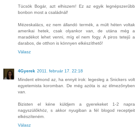
Tücsök Bogár, azt elhiszem! Ez az egyik legnépszerűbb
bonbon most a családnál!
Mézeskalács, ez nem állandó termék, a múlt héten voltak
amerikai hetek, csak olyankor van, de utána még a
maradékot lehet venni, míg el nem fogy. A piros tetejű a
darabos, de otthon is könnyen elkészíthető!
Válasz
4Gyerek
2011. február 17. 22:18
Mindent elmond az, ha ennyit írok: legesleg a Snickers volt
egyetemista koromban. De még azóta is az élmezőnyben
van.
Bizisten el kéne küldjem a gyerekeket 1-2 napra
nagyszülőkhöz, s akkor nyugiban a fél blogod receptjeit
elkészíteném.
Válasz