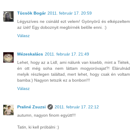
Tücsök Bogár
2011. február 17. 20:59
Légyszíves ne csináld ezt velem! Gyönyörű és elképzeltem
az ízét! Egy doboznyit megbírnék belőle enni. :)
Válasz
Mézeskalács
2011. február 17. 21:49
Lehet, hogy az a Lidl, ami nálunk van kisebb, mint a Tiétek,
én ott még soha nem láttam mogyoróvajat?! Elárulnád
melyik részlegen találtad, mert lehet, hogy csak én voltam
bamba:) Nagyon tetszik ez a bonbon!!!
Válasz
Praliné Zsuzsi
2011. február 17. 22:12
autumn, nagyon finom együtt!!!
Tatin, ki kell próbálni :)