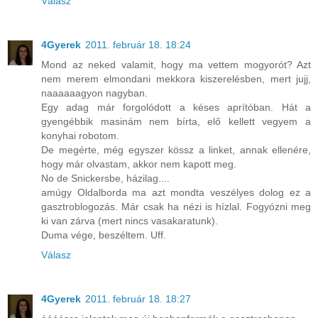
Válasz
4Gyerek
2011. február 18. 18:24
Mond az neked valamit, hogy ma vettem mogyorót? Azt
nem merem elmondani mekkora kiszerelésben, mert jujj,
naaaaaagyon nagyban.
Egy adag már forgolódott a késes aprítóban. Hát a
gyengébbik masinám nem bírta, elő kellett vegyem a
konyhai robotom.
De megérte, még egyszer kössz a linket, annak ellenére,
hogy már olvastam, akkor nem kapott meg.
No de Snickersbe, házilag....
amúgy Oldalborda ma azt mondta veszélyes dolog ez a
gasztroblogozás. Már csak ha nézi is hízlal. Fogyózni meg
ki van zárva (mert nincs vasakaratunk).
Duma vége, beszéltem. Uff.
Válasz
4Gyerek
2011. február 18. 18:27