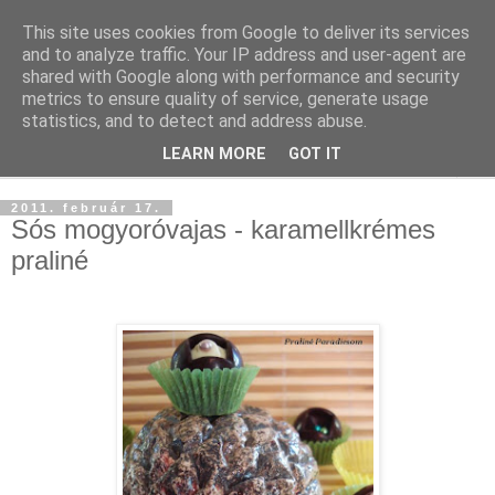
This site uses cookies from Google to deliver its services
and to analyze traffic. Your IP address and user-agent are
shared with Google along with performance and security
metrics to ensure quality of service, generate usage
statistics, and to detect and address abuse.
LEARN MORE
GOT IT
▼
2011. február 17.
Sós mogyoróvajas - karamellkrémes
praliné