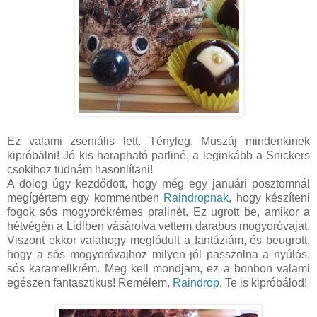
Ez valami zseniális lett. Tényleg. Muszáj mindenkinek
kipróbálni! Jó kis harapható parliné, a leginkább a Snickers
csokihoz tudnám hasonlítani!
A dolog úgy kezdődött, hogy még egy januári posztomnál
megígértem egy kommentben
Raindropnak
, hogy készíteni
fogok sós mogyorókrémes pralinét. Ez ugrott be, amikor a
hétvégén a Lidlben vásárolva vettem darabos mogyoróvajat.
Viszont ekkor valahogy meglódult a fantáziám, és beugrott,
hogy a sós mogyoróvajhoz milyen jól passzolna a nyúlós,
sós karamellkrém. Meg kell mondjam, ez a bonbon valami
egészen fantasztikus! Remélem,
Raindrop
, Te is kipróbálod!