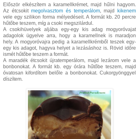
Először elkészítem a karamellkrémet, majd hűlni hagyom.
Az étcsokit
megolvasztom és temperálom
, majd
kikenem
vele egy szilikon forma mélyedéseit. A formát kb. 20 percre
hűtőbe teszem, míg a csoki megszilárdul.
A csokihüvelyek aljába egy-egy kis adag mogyoróvajat
adagolok ügyelve arra, hogy a karamellnek is maradjon
hely. A mogyoróvajra pedig a karamellkrémből teszek egy-
egy kis adagot, hagyva helyet a lezásáshoz is. Rövid időre
ismét hűtőbe teszem a formát.
A maradék étcsokit újratemperálom, majd lezárom vele a
bonbonokat. A formát kb. egy órára hűtőbe teszem, majd
óvatosan kifordítom belőle a bonbonokat. Cukorgyönggyel
díszítem.