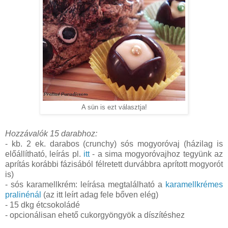
A sün is ezt választja!
Hozzávalók 15 darabhoz:
- kb. 2 ek. darabos (crunchy) sós mogyoróvaj (házilag is
előállítható, leírás pl.
itt
- a sima mogyoróvajhoz tegyünk az
aprítás korábbi fázisából félretett durvábbra aprított mogyorót
is)
- sós karamellkrém: leírása megtalálható a
karamellkrémes
pralinénál
(az itt leírt adag fele bőven elég)
- 15 dkg étcsokoládé
- opcionálisan ehető cukorgyöngyök a díszítéshez