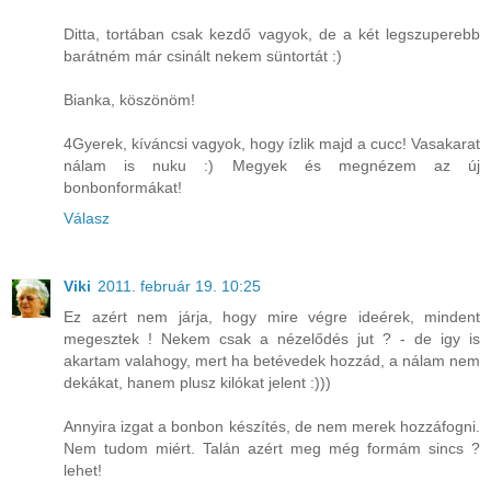
Ditta, tortában csak kezdő vagyok, de a két legszuperebb
barátném már csinált nekem süntortát :)
Bianka, köszönöm!
4Gyerek, kíváncsi vagyok, hogy ízlik majd a cucc! Vasakarat
nálam is nuku :) Megyek és megnézem az új
bonbonformákat!
Válasz
Viki
2011. február 19. 10:25
Ez azért nem járja, hogy mire végre ideérek, mindent
megesztek ! Nekem csak a nézelődés jut ? - de igy is
akartam valahogy, mert ha betévedek hozzád, a nálam nem
dekákat, hanem plusz kilókat jelent :)))
Annyira izgat a bonbon készítés, de nem merek hozzáfogni.
Nem tudom miért. Talán azért meg még formám sincs ?
lehet!