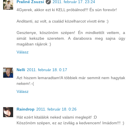
Praliné Zsuzsi
2011. február 17. 23:24
4Gyerek, akkor ezt ki KELL próbálnod!!! És sün forevör!
Anditanti, az volt, a család közelharcot vívott érte :)
Gesztenye, köszönöm szépen! Én mindkettőt vettem, a
simát kekszbe szeretem. A darabosra meg sajna úgy
magában rájárok :)
Válasz
Nelli
2011. február 18. 0:17
Azt hiszem lemaradtam!A többiek már semmit nem hagytak
nekem!:-(
Válasz
Raindrop
2011. február 18. 0:26
Hát ezért kitalálok neked valami meglepit! :D
Köszönöm szépen, ez az ízvilág a kedvencem! Imádom!!! :)