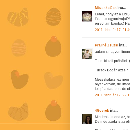
Mézeskalács
írta...
Lehet, hogy az a Lidl,
láttam mogyoróvajat?! 
én voltam bamba:) Nag
2011. február 17. 21:4
Praliné Zsuzsi
írta...
autumn, nagyon finom 
Tatin, ki kell próbálni :)
Tücsök Bogár, azt elh
Mézeskalács, ez nem á
olyankor van, de utána
tetejű a darabos, de o
2011. február 17. 22:1
4Gyerek
írta...
Mindent elmond az, ha
De még azóta is az é