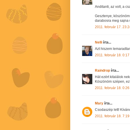
Anditanti, az volt, a cs
Gesztenye, köszönöm s
darabosra meg sajna 
2011. február 17. 23:2
Nelli
írta...
Azt hiszem lemaradta
2011. február 18. 0:17
Raindrop
írta...
Hát ezért kitalálok ne
Köszönöm szépen, ez a
2011. február 18. 0:26
Mary
írta...
Csodaszép lett! Kívánc
2011. február 18. 7:19