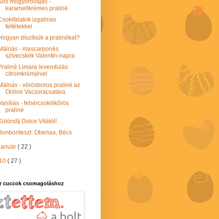
Sós mogyoróvajas -
karamellkrémes praliné
Csokifalatok izgalmas
feltétekkel
Hogyan díszítsük a pralinékat?
Málnás - mascarponés
szívecskék Valentin-napra
Praliné Limara levendulás
citromkrémjével
Málnás - vörösboros praliné az
Online Vacsoracsatára
Vaníliás - fehércsokilikőrös
praliné
Különdíj Dolce Vitától!
Bonbonteszt: Oberlaa, Bécs
január
( 22 )
10
( 27 )
r cuccok csomagoláshoz