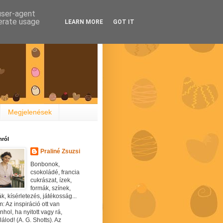
 user-agent
nerate usage
LEARN MORE
GOT IT
Megjelenések
ról
Praliné Zsuzsi
Bonbonok,
csokoládé, francia
cukrászat, ízek,
formák, színek,
ák, kísérletezés, játékosság...
: Az inspiráció ott van
hol, ha nyitott vagy rá,
álod! (A. G. Shotts). Az