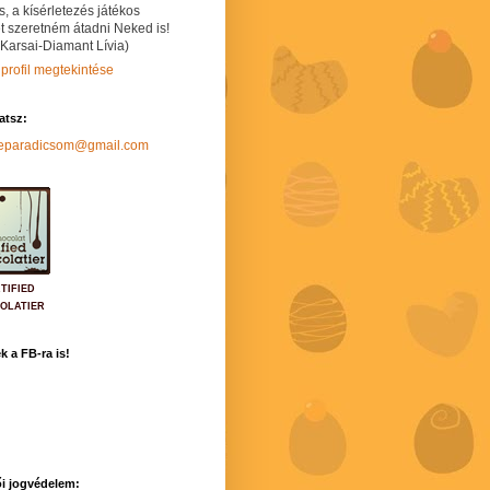
s, a kísérletezés játékos
t szeretném átadni Neked is!
 Karsai-Diamant Lívia)
 profil megtekintése
hatsz:
neparadicsom@gmail.com
TIFIED
OLATIER
k a FB-ra is!
i jogvédelem: