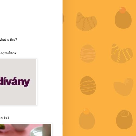
hat is this?
 megtaláltok
n 1x1