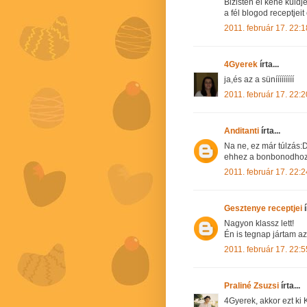
Bizisten el kéne küld
a fél blogod receptjei
2011. február 17. 22:1
4Gyerek
írta...
ja,és az a sünííííííííí
2011. február 17. 22:2
Anditanti
írta...
Na ne, ez már túlzás:D
ehhez a bonbonodhoz 
2011. február 17. 22:2
Gesztenye receptjei
í
Nagyon klassz lett!
Én is tegnap jártam a
2011. február 17. 22:5
Praliné Zsuzsi
írta...
4Gyerek, akkor ezt ki 