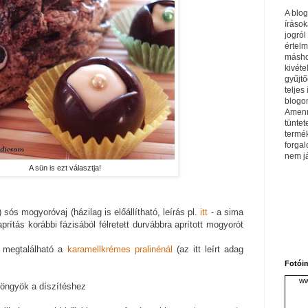
A blo
írások
jogról
értel
máshol
kivéte
gyűjtő
teljes 
blogom
Amenn
tüntet
termé
forga
nem j
A sün is ezt választja!
 sós mogyoróvaj (házilag is előállítható, leírás pl.
itt
- a sima
ítás korábbi fázisából félretett durvábbra aprított mogyorót
a megtalálható a
karamellkrémes pralinénál
(az itt leírt adag
Fotói
ww
yöngyök a díszítéshez