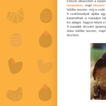
Először elkészítem a karam
temperálom
, majd
kikenem
v
hűtőbe teszem, míg a csoki 
A csokihüvelyek aljába egy
karamellnek is maradjon he
kis adagot, hagyva helyet a
A maradék étcsokit újratem
órára hűtőbe teszem, majd
díszítem.