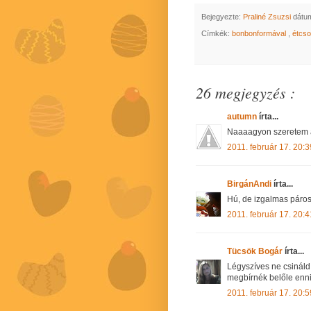
Bejegyezte:
Praliné Zsuzsi
dátu
Címkék:
bonbonformával
,
étcs
26 megjegyzés :
autumn
írta...
Naaaagyon szeretem a
2011. február 17. 20:3
BirgánAndi
írta...
Hú, de izgalmas páros
2011. február 17. 20:4
Tücsök Bogár
írta...
Légyszíves ne csináld
megbírnék belőle enni.
2011. február 17. 20:5