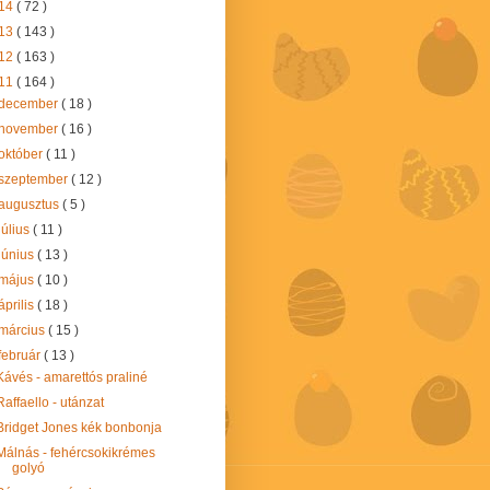
14
( 72 )
13
( 143 )
12
( 163 )
11
( 164 )
december
( 18 )
november
( 16 )
október
( 11 )
szeptember
( 12 )
augusztus
( 5 )
július
( 11 )
június
( 13 )
május
( 10 )
április
( 18 )
március
( 15 )
február
( 13 )
Kávés - amarettós praliné
Raffaello - utánzat
Bridget Jones kék bonbonja
Málnás - fehércsokikrémes
golyó