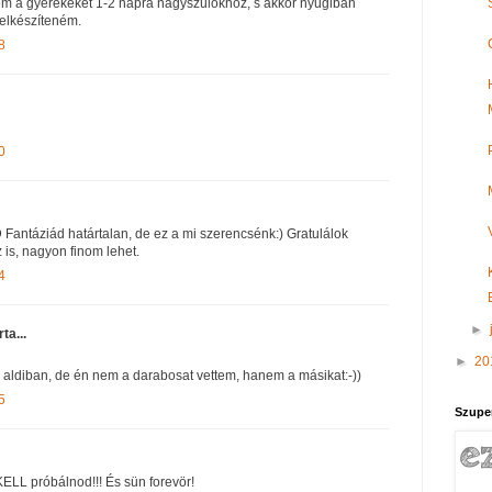
jem a gyerekeket 1-2 napra nagyszülőkhöz, s akkor nyugiban
t elkészíteném.
8
0
 Fantáziád határtalan, de ez a mi szerencsénk:) Gratulálok
is, nagyon finom lehet.
4
►
rta...
►
20
z aldiban, de én nem a darabosat vettem, hanem a másikat:-))
5
Szupe
KELL próbálnod!!! És sün forevör!