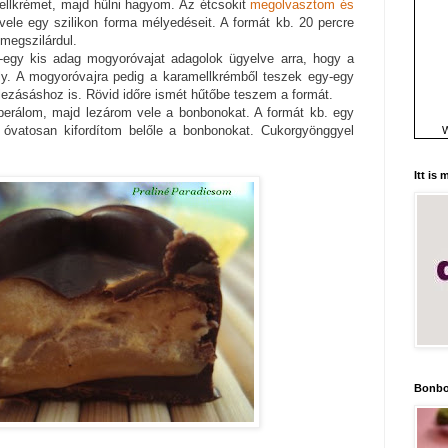
ellkrémet, majd hűlni hagyom. Az étcsokit
megolvasztom és
ele egy szilikon forma mélyedéseit. A formát kb. 20 percre
megszilárdul.
-egy kis adag mogyoróvajat adagolok ügyelve arra, hogy a
ly. A mogyoróvajra pedig a karamellkrémből teszek egy-egy
 lezásáshoz is. Rövid időre ismét hűtőbe teszem a formát.
perálom, majd lezárom vele a bonbonokat. A formát kb. egy
 óvatosan kifordítom belőle a bonbonokat. Cukorgyönggyel
W
Itt is
Bonbo