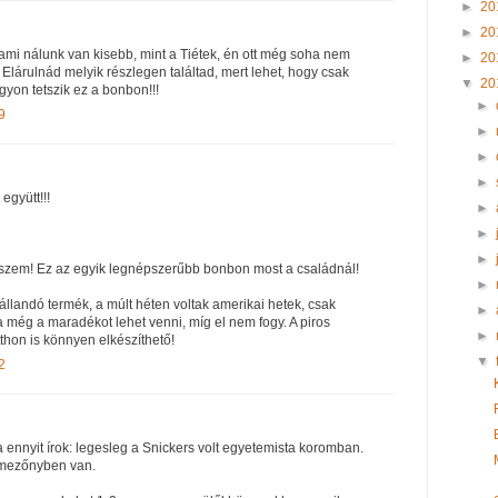
►
20
►
20
 ami nálunk van kisebb, mint a Tiétek, én ott még soha nem
►
20
Elárulnád melyik részlegen találtad, mert lehet, hogy csak
▼
20
yon tetszik ez a bonbon!!!
►
9
►
►
►
együtt!!!
►
►
►
iszem! Ez az egyik legnépszerűbb bonbon most a családnál!
►
llandó termék, a múlt héten voltak amerikai hetek, csak
►
 még a maradékot lehet venni, míg el nem fogy. A piros
►
tthon is könnyen elkészíthető!
▼
2
 ennyit írok: legesleg a Snickers volt egyetemista koromban.
lmezőnyben van.