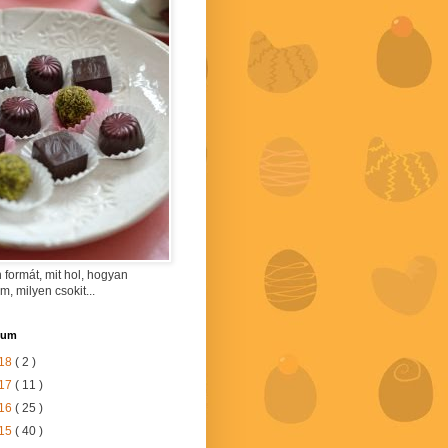
 formát, mit hol, hogyan
am, milyen csokit...
vum
18
( 2 )
17
( 11 )
16
( 25 )
15
( 40 )