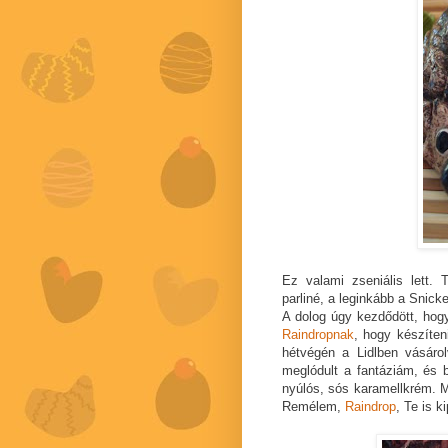
Ez valami zseniális lett. 
parliné, a leginkább a Snick
A dolog úgy kezdődött, ho
Raindropnak
, hogy készíten
hétvégén a Lidlben vásáro
meglódult a fantáziám, és 
nyúlós, sós karamellkrém. 
Remélem,
Raindrop
, Te is k