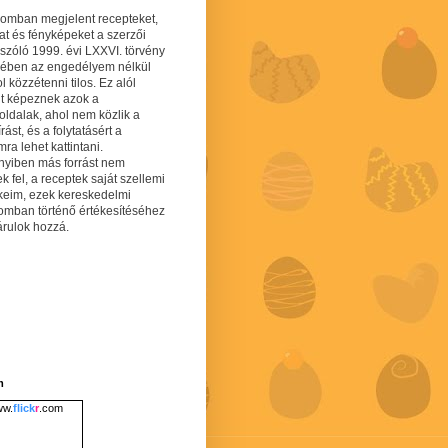
gomban megjelent recepteket,
at és fényképeket a szerzői
 szóló 1999. évi LXXVI. törvény
mében az engedélyem nélkül
 közzétenni tilos. Ez alól
lt képeznek azok a
oldalak, ahol nem közlik a
írást, és a folytatásért a
ra lehet kattintani.
yiben más forrást nem
ek fel, a receptek saját szellemi
keim, ezek kereskedelmi
lomban történő értékesítéséhez
árulok hozzá.
m
w.
flick
r
.com