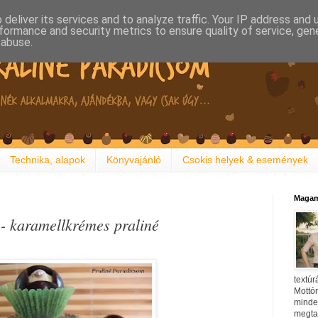
deliver its services and to analyze traffic. Your IP address and
formance and security metrics to ensure quality of service, ge
 abuse.
Technika, alapok
Könyvajánló
Csokis helyek & események
Magam
- karamellkrémes praliné
textúr
Mottóm
minden
megtal