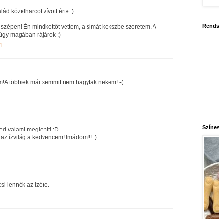
alád közelharcot vívott érte :)
Rends
zépen! Én mindkettőt vettem, a simát kekszbe szeretem. A
úgy magában rájárok :)
4
m!A többiek már semmit nem hagytak nekem!:-(
Színes
ked valami meglepit! :D
z ízvilág a kedvencem! Imádom!!! :)
si lennék az izére.