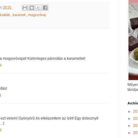
m:
20:31
okoládé
,
karamell
,
mogyoróvaj
 mogyoróvajat! Különleges párosítás a karamellel!
9
Milyen
ítás!
tárolj
1
Archí
►
20
 ezt velem! Gyönyörű és elképzeltem az ízét! Egy doboznyit
►
20
 :)
►
20
9
►
20