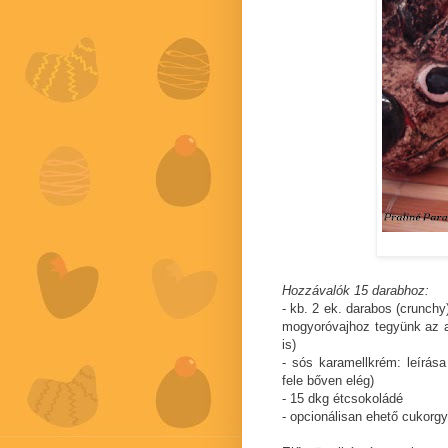
Hozzávalók 15 darabhoz:
- kb. 2 ek. darabos (crunchy)
mogyoróvajhoz tegyünk az apr
is)
- sós karamellkrém: leírás
fele bőven elég)
- 15 dkg étcsokoládé
- opcionálisan ehető cukorg