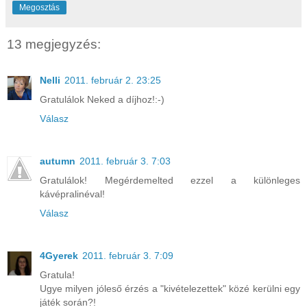
Megosztás
13 megjegyzés:
Nelli
2011. február 2. 23:25
Gratulálok Neked a díjhoz!:-)
Válasz
autumn
2011. február 3. 7:03
Gratulálok! Megérdemelted ezzel a különleges
kávépralinéval!
Válasz
4Gyerek
2011. február 3. 7:09
Gratula!
Ugye milyen jóleső érzés a "kivételezettek" közé kerülni egy
játék során?!