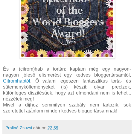
És a (citrom)hab a tortán: kaptam még egy nagyon-
nagyon jóleső elismerést egy kedves bloggertársamtól,
Citromhabtól
. Ő valami egészen fantasztikus torta- és
süteménykölteményeket (is) készít: olyan precízek,
különleges díszítésűek, hogy azt elmondani nem is lehet...
nézzétek meg!
Mivel a díjhoz semmilyen szabály nem tartozik, sok
szeretettel ajánlom minden kedves bloggertársamnak!
Praliné Zsuzsi
dátum:
22:59