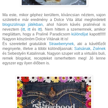
Ma este, mikor géphez kerültem, kíváncsian néztem, vajon
született-e már eredmény a Dolce Vita által meghirdetett
blogszülinapi játékban
, ahol három kávés pralinéval is
neveztem (
itt
,
itt
és
itt
). Nem hittem a szememnek, amikor
megláttam, hogy a Praliné Paradicsom
különdíjat
kapott!!!!!!
Nagyon köszönöm Dolce Vitának itt is!
És szeretettel gratulálok
Strawberrynek
, aki a kávéfőzőt
megnyerte, illetve a többi különdíjasnak:
Salsának
,
Zsének
és Sebestyén Katalinnak. Nagyon szuper volt a virtuális buli,
remek blogokat, recepteket ismerhettem meg! Jó lenne
egyszer egy ilyen élőben is.