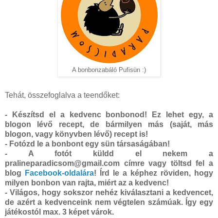
A bonbonzabáló Pufisün :)
Tehát, összefoglalva a teendőket:
- Készítsd el a kedvenc bonbonod! Ez lehet egy, a
blogon lévő recept, de bármilyen más (saját, más
blogon, vagy könyvben lévő) recept is!
- Fotózd le a bonbont egy sün társaságában!
- A fotót küldd el nekem a
pralineparadicsom@gmail.com címre vagy töltsd fel a
blog
Facebook-oldalára
! Írd le a képhez röviden, hogy
milyen bonbon van rajta, miért az a kedvenc!
- Világos, hogy sokszor nehéz kiválasztani a kedvencet,
de azért a kedvenceink nem végtelen számúak. Így egy
játékostól max. 3 képet várok.