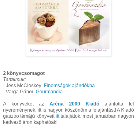
2 könyvcsomagot
Tartalmuk:
- Jess McCloskey:
Finomságok ajándékba
- Varga Gábor:
Gourmandia
A könyveket az
Aréna 2000 Kiadó
ajánlotta fel
nyereménynek, itt is nagyon köszönöm a felajánlást! A Kiadó
gasztro témájú könyveit
itt
találjátok, most januárban nagyon
kedvező áron kaphatóak!