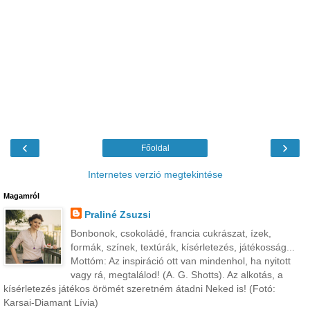
‹
›
Főoldal
Internetes verzió megtekintése
Magamról
Praliné Zsuzsi
Bonbonok, csokoládé, francia cukrászat, ízek,
formák, színek, textúrák, kísérletezés, játékosság...
Mottóm: Az inspiráció ott van mindenhol, ha nyitott
vagy rá, megtalálod! (A. G. Shotts). Az alkotás, a
kísérletezés játékos örömét szeretném átadni Neked is! (Fotó:
Karsai-Diamant Lívia)