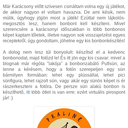
Már Karácsony előtt szívesen csináltam volna egy új játékot,
de akkor nagyon el voltam havazva. De ami késik, nem
múlik, úgyhogy jöjjön most a játék! Ezúttal nem lájkolós-
megosztós lesz, hanem bonbont kell készíteni. Mivel
szerencsére a karácsonyi időszakban is több bonbonos
képet kaptam tőletek, illetve nagyon sok visszajelzést egyes
receptekről, úgy gondoltam, jöhetne egy kis bonbonkészítés!
A dolog nem lesz túl bonyolult: készítsd el a kedvenc
bonbonodat, majd fotózd le! És itt jön egy kis csavar: mivel a
blognak már régóta "lakója" a bonbonzabáló Pufisün, az
lenne a kérésem, hogy a fotón szerepeljen egy sün
bármilyen formában: lehet egy plüssállat, lehet pici
sünfigura, lehet rajzolt sün, vagy akár egy sünös képet is ér
rászerkeszteni a fotóra. De persze sün alakú bonbon is
készíthető,
itt
több ötlet is van erre: ezért virtuális pirospont
jár! :)