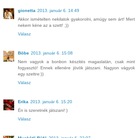
gionetta
2013. január 6. 14:49
Akkor ismételten nekilatok gyakorolni, amúgy sem árt! Mert
nekem kéne az a szett! ;))
Válasz
Böbe
2013. január 6. 15:08
Nem vagyok a bonbon készités magaslatán, csak mint
fogyasztó! Ennek ellenére jövök játszani. Nagyon vágyok
egy szettre:))
Válasz
Erika
2013. január 6. 15:20
Én is szeretnék játszani!:)
Válasz
Muskátli Büfé
2013. január 6. 22:07