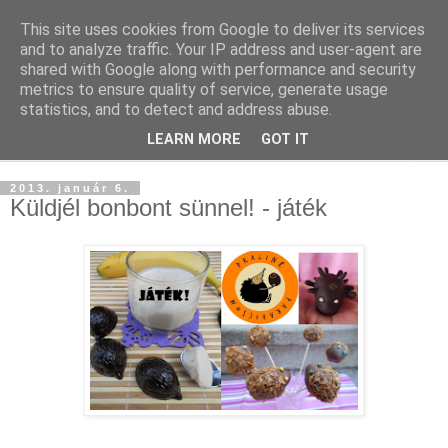
This site uses cookies from Google to deliver its services
and to analyze traffic. Your IP address and user-agent are
shared with Google along with performance and security
metrics to ensure quality of service, generate usage
statistics, and to detect and address abuse.
LEARN MORE
GOT IT
▼
2013. január 6.
Küldjél bonbont sünnel! - játék