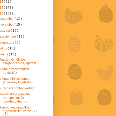
14
( 72 )
13
( 143 )
12
( 163 )
december
( 13 )
november
( 15 )
október
( 16 )
szeptember
( 13 )
augusztus
( 8 )
július
( 15 )
június
( 13 )
Passiógyümölcsös-
sárgabarackos jégkrém
Málna-étcsokimousse
tortácskák
Málnapálinkás bonbon
(folyékony töltelékkel)
Müncheni bonbonkörkép
Kávé-Baileys jégkrém
ropogós-kávés
csokiburokban (...
Rum-Kokos újratöltve:
egyszerűsített verzió (VKF
49.)