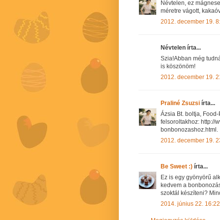
Névtelen, ez mágneses
méretre vágott, kakaóva
2012. december 19. 8
Névtelen írta...
Szia!Abban még tudnál 
is köszönöm!
2012. december 19. 2
Praliné Zsuzsi
írta...
Ázsia Bt. boltja, Food
felsoroltakhoz: http:
bonbonozashoz.html.
2012. december 19. 2
Be Sweet :)
írta...
Ez is egy gyönyörű alko
kedvem a bonbonozásho
szoktál készíteni? Mi
2014. június 22. 16:22