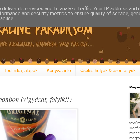
deliver its services and to analyze traffic. Your IP address and
formance and security metrics to ensure quality of service, ge
 abuse.
Technika, alapok
Könyvajánló
Csokis helyek & események
Magam
 bonbon (vigyázat, folyik!!)
textúr
Mottóm
minden
megtal