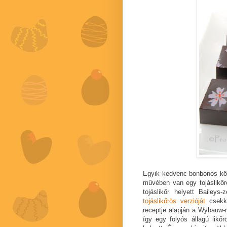
Egyik kedvenc bonbonos 
művében van egy tojáslikőr
tojáslikőr helyett Baile
tojáslikőrös verzióját
csekko
receptje alapján a Wybauw-
így egy folyós állagú likőr