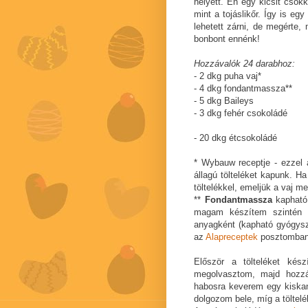
helyett. Én egy kicsit csök
mint a tojáslikőr. Így is eg
lehetett zárni, de megérte, 
bonbont ennénk!
Hozzávalók 24 darabhoz:
- 2 dkg puha vaj*
- 4 dkg fondantmassza**
- 5 dkg Baileys
- 3 dkg fehér csokoládé
- 20 dkg étcsokoládé
* Wybauw receptje - ezzel
állagú tölteléket kapunk. H
töltelékkel, emeljük a vaj m
**
Fondantmassza
kapható 
magam készítem szintén W
anyagként (kapható gyógysze
az
Alapreceptek
posztomban,
Először a tölteléket kés
megolvasztom, majd hozzá
habosra keverem egy kiska
dolgozom bele, míg a töltel