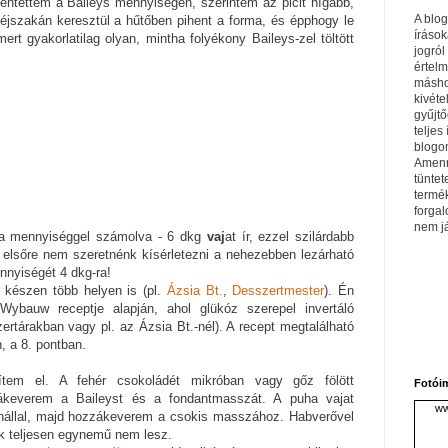
kentettem a Baileys mennyiségén, szerintem az picit hígabb,
A blo
y éjszakán keresztül a hűtőben pihent a forma, és épphogy le
írások
mert gyakorlatilag olyan, mintha folyékony Baileys-zel töltött
jogról
értel
máshol
kivéte
gyűjtő
teljes 
blogom
Amenn
tüntet
termé
forga
nem j
 a mennyiséggel számolva - 6 dkg
vaj
at ír, ezzel szilárdabb
a elsőre nem szeretnénk kísérletezni a nehezebben lezárható
ennyiségét 4 dkg-ra!
készen több helyen is (pl.
Ázsia Bt.
,
Desszertmester
). Én
ybauw receptje alapján, ahol glükóz szerepel invertáló
rtárakban vagy pl. az Ázsia Bt.-nél). A recept megtalálható
 a 8. pontban.
zítem el. A fehér csokoládét mikróban vagy gőz fölött
Fotói
keverem a Baileyst és a fondantmasszát. A puha vajat
ww
nállal, majd hozzákeverem a csokis masszához. Habverővel
ék teljesen egynemű nem lesz.