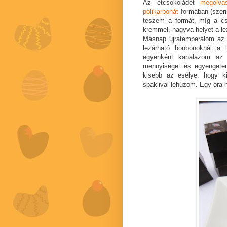
Az étcsokoládét
megolva
polikarbonát
formában (szeri
teszem a formát, míg a cs
krémmel, hagyva helyet a le
Másnap újratemperálom az 
lezárható bonbonoknál a
egyenként kanalazom az 
mennyiséget és egyengetem
kisebb az esélye, hogy kin
spaklival lehúzom. Egy óra 