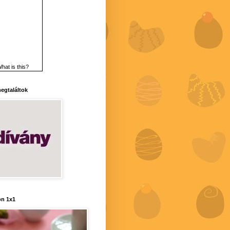
hat is this?
 megtaláltok
n 1x1