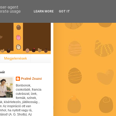
 user-agent
nerate usage
LEARN MORE
GOT IT
Megjelenések
ról
Praliné Zsuzsi
Bonbonok,
csokoládé, francia
cukrászat, ízek,
formák, színek,
ák, kísérletezés, játékosság...
: Az inspiráció ott van
hol, ha nyitott vagy rá,
álod! (A. G. Shotts). Az