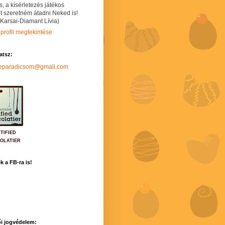
s, a kísérletezés játékos
t szeretném átadni Neked is!
 Karsai-Diamant Lívia)
 profil megtekintése
hatsz:
neparadicsom@gmail.com
TIFIED
OLATIER
k a FB-ra is!
i jogvédelem: