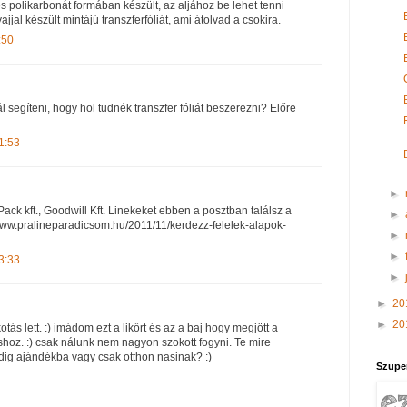
 polikarbonát formában készült, az aljához be lehet tenni
jjal készült mintájú transzferfóliát, ami átolvad a csokira.
:50
segíteni, hogy hol tudnék transzfer fóliát beszerezni? Előre
1:53
►
-Pack kft., Goodwill Kft. Linekeket ebben a posztban találsz a
►
//www.pralineparadicsom.hu/2011/11/kerdezz-felelek-alapok-
►
►
3:33
►
►
20
►
20
tás lett. :) imádom ezt a likőrt és az a baj hogy megjött a
z. :) csak nálunk nem nagyon szokott fogyni. Te mire
ndig ajándékba vagy csak otthon nasinak? :)
Szupe