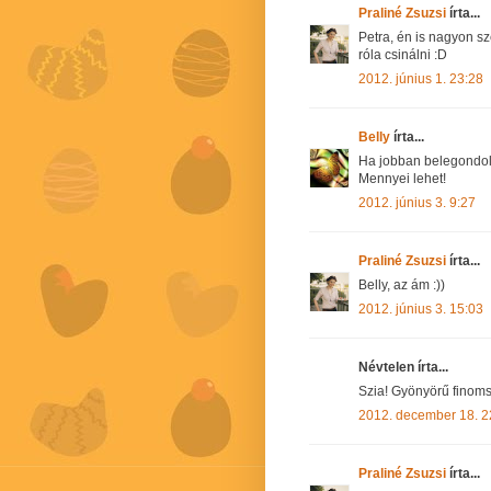
Praliné Zsuzsi
írta...
Petra, én is nagyon sz
róla csinálni :D
2012. június 1. 23:28
Belly
írta...
Ha jobban belegondols
Mennyei lehet!
2012. június 3. 9:27
Praliné Zsuzsi
írta...
Belly, az ám :))
2012. június 3. 15:03
Névtelen írta...
Szia! Gyönyörű finomsá
2012. december 18. 2
Praliné Zsuzsi
írta...