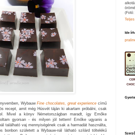
alkotá
örömé
(Fotó:
Teljes
Ide ír
prali
CER
CHOC
Gyerte
könyvemben, Wybauw
Fine chocolates, great experience
című
ös recept, amit még Húsvét táján ki akartam próbálni, csak
ys-zel. Mivel a könyv Németországban maradt, így Emőke
ltam gyorsan - és milyen jól tettem! Emőke ugyanis a
nál található vaj mennyiségének csak a harmadát használta,
ös bonbon született a Wybauw-nál látható szilárd töltelékű
Szerző