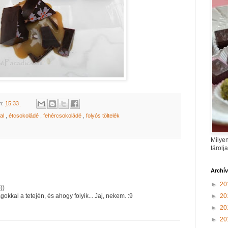
m:
15:33
al
,
étcsokoládé
,
fehércsokoládé
,
folyós töltelék
Milyen
tárolj
Archí
►
20
))
►
20
ágokkal a tetején, és ahogy folyik... Jaj, nekem. :9
►
20
►
20