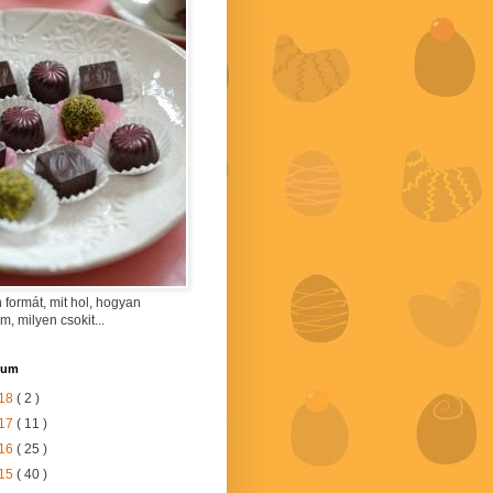
 formát, mit hol, hogyan
am, milyen csokit...
vum
18
( 2 )
17
( 11 )
16
( 25 )
15
( 40 )