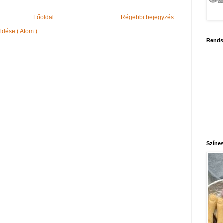
Főoldal
Régebbi bejegyzés
dése ( Atom )
Rends
Színes