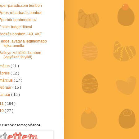
Eper-paradicsom bonbon
Epres-rebarbarás bonbon
Eperbőr bonbonokhoz
Csokis fudge dióval
Bodzás bonbon - 49. VKF
Fudge, avagy a legfinomabb
tejkaramella
Baileys-zel töltött bonbon
(vigyázat, folyik!!)
május
( 11 )
április
( 12 )
március
( 17 )
február
( 15 )
január
( 15 )
11
( 164 )
10
( 27 )
r cuccok csomagoláshoz