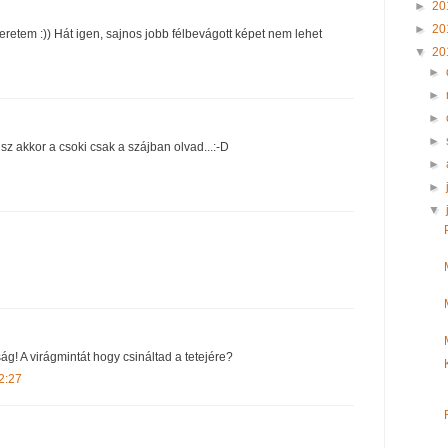
►
20
►
20
eretem :)) Hát igen, sajnos jobb félbevágott képet nem lehet
▼
20
►
►
►
►
z akkor a csoki csak a szájban olvad...:-D
►
►
▼
g! A virágmintát hogy csináltad a tetejére?
2:27