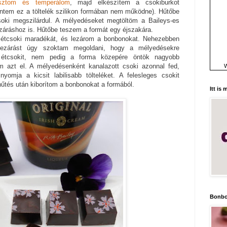
sztom és temperálom
, majd elkészítem a csokiburkot
ntem ez a töltelék szilikon formában nem működne). Hűtőbe
oki megszilárdul. A mélyedéseket megtöltöm a Baileys-es
záráshoz is. Hűtőbe teszem a formát egy éjszakára.
étcsoki maradékát, és lezárom a bonbonokat. Nehezebben
 lezárást úgy szoktam megoldani, hogy a mélyedésekre
étcsokit, nem pedig a forma közepére öntök nagyobb
 azt el. A mélyedésenként kanalazott csoki azonnal fed,
W
yomja a kicsit labilisabb tölteléket. A felesleges csokit
hűtés után kiborítom a bonbonokat a formából.
Itt is
Bonbo