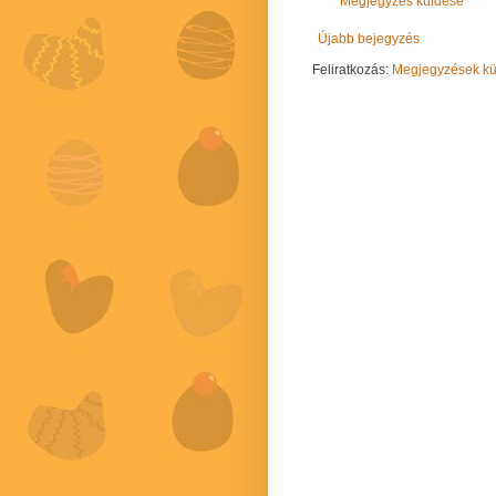
Megjegyzés küldése
Újabb bejegyzés
Feliratkozás:
Megjegyzések kül