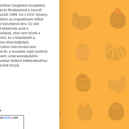
gomban megjelent recepteket,
at és fényképeket a szerzői
 szóló 1999. évi LXXVI. törvény
mében az engedélyem nélkül
 közzétenni tilos. Ez alól
lt képeznek azok a
oldalak, ahol nem közlik a
írást, és a folytatásért a
ra lehet kattintani.
yiben más forrást nem
ek fel, a receptek saját szellemi
keim, ezek kereskedelmi
lomban történő értékesítéséhez
árulok hozzá.
m
w.
flick
r
.com