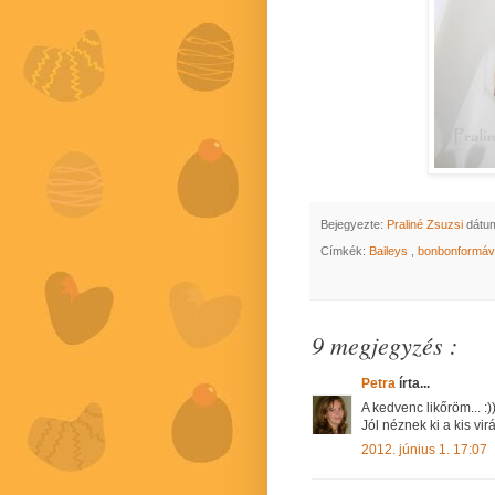
Bejegyezte:
Praliné Zsuzsi
dátu
Címkék:
Baileys
,
bonbonformáv
9 megjegyzés :
Petra
írta...
A kedvenc likőröm... :))
Jól néznek ki a kis vir
2012. június 1. 17:07