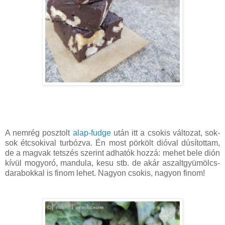
A nemrég posztolt
alap-fudge
után itt a csokis változat, sok-
sok étcsokival turbózva. Én most pörkölt dióval dúsítottam,
de a magvak tetszés szerint adhatók hozzá: mehet bele dión
kívül mogyoró, mandula, kesu stb. de akár aszaltgyümölcs-
darabokkal is finom lehet. Nagyon csokis, nagyon finom!