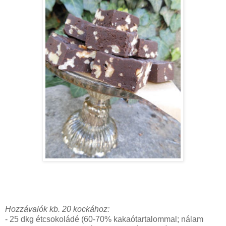
Hozzávalók kb. 20 kockához:
- 25 dkg étcsokoládé (60-70% kakaótartalommal; nálam