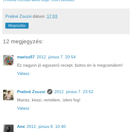
15-minute chocolate walnut fudge. Cook's Illustrated.
Praliné Zsuzsi
dátum:
17:03
Megosztás
12 megjegyzés:
marisz57
2012. június 7. 20:54
Ez nagyon jó egyszerű recept, biztos én is megcsinálom!
Válasz
Praliné Zsuzsi
2012. június 7. 23:52
Marisz, köszi, remélem, ízleni fog!
Válasz
Ami
2012. június 8. 10:40