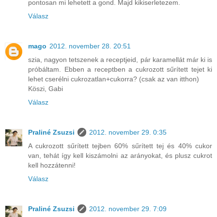
pontosan mi lehetett a gond. Majd kikiserletezem.
Válasz
mago
2012. november 28. 20:51
szia, nagyon tetszenek a receptjeid, pár karamellát már ki is
próbáltam. Ebben a receptben a cukrozott sűrített tejet ki
lehet cserélni cukrozatlan+cukorra? (csak az van itthon)
Köszi, Gabi
Válasz
Praliné Zsuzsi
2012. november 29. 0:35
A cukrozott sűrített tejben 60% sűrített tej és 40% cukor
van, tehát így kell kiszámolni az arányokat, és plusz cukrot
kell hozzátenni!
Válasz
Praliné Zsuzsi
2012. november 29. 7:09