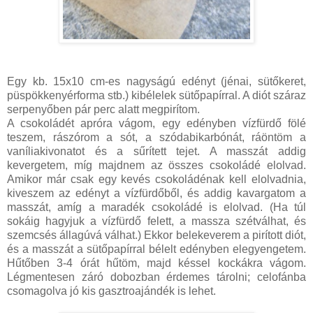
Egy kb. 15x10 cm-es nagyságú edényt (jénai, sütőkeret,
püspökkenyérforma stb.) kibélelek sütőpapírral. A diót száraz
serpenyőben pár perc alatt megpirítom.
A csokoládét apróra vágom, egy edényben vízfürdő fölé
teszem, rászórom a sót, a szódabikarbónát, ráöntöm a
vaníliakivonatot és a sűrített tejet. A masszát addig
kevergetem, míg majdnem az összes csokoládé elolvad.
Amikor már csak egy kevés csokoládénak kell elolvadnia,
kiveszem az edényt a vízfürdőből, és addig kavargatom a
masszát, amíg a maradék csokoládé is elolvad. (Ha túl
sokáig hagyjuk a vízfürdő felett, a massza szétválhat, és
szemcsés állagúvá válhat.) Ekkor belekeverem a pirított diót,
és a masszát a sütőpapírral bélelt edényben elegyengetem.
Hűtőben 3-4 órát hűtöm, majd késsel kockákra vágom.
Légmentesen záró dobozban érdemes tárolni; celofánba
csomagolva jó kis gasztroajándék is lehet.