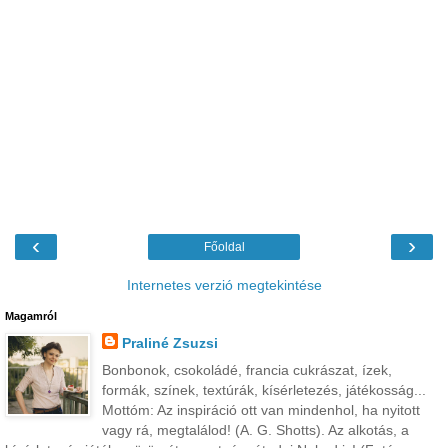
‹
›
Főoldal
Internetes verzió megtekintése
Magamról
Praliné Zsuzsi
Bonbonok, csokoládé, francia cukrászat, ízek,
formák, színek, textúrák, kísérletezés, játékosság...
Mottóm: Az inspiráció ott van mindenhol, ha nyitott
vagy rá, megtalálod! (A. G. Shotts). Az alkotás, a