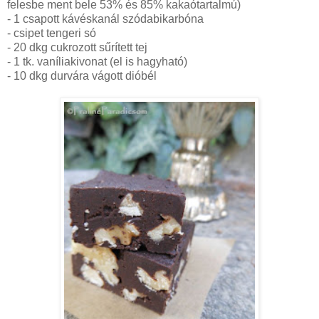
felesbe ment bele 53% és 85% kakaótartalmú)
- 1 csapott kávéskanál szódabikarbóna
- csipet tengeri só
- 20 dkg cukrozott sűrített tej
- 1 tk. vaníliakivonat (el is hagyható)
- 10 dkg durvára vágott dióbél