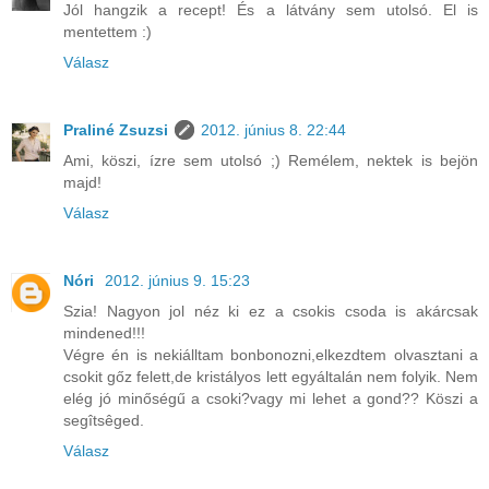
Jól hangzik a recept! És a látvány sem utolsó. El is
mentettem :)
Válasz
Praliné Zsuzsi
2012. június 8. 22:44
Ami, köszi, ízre sem utolsó ;) Remélem, nektek is bejön
majd!
Válasz
Nóri
2012. június 9. 15:23
Szia! Nagyon jol néz ki ez a csokis csoda is akárcsak
mindened!!!
Végre én is nekiálltam bonbonozni,elkezdtem olvasztani a
csokit gőz felett,de kristályos lett egyáltalán nem folyik. Nem
elég jó minőségű a csoki?vagy mi lehet a gond?? Köszi a
segîtsêged.
Válasz