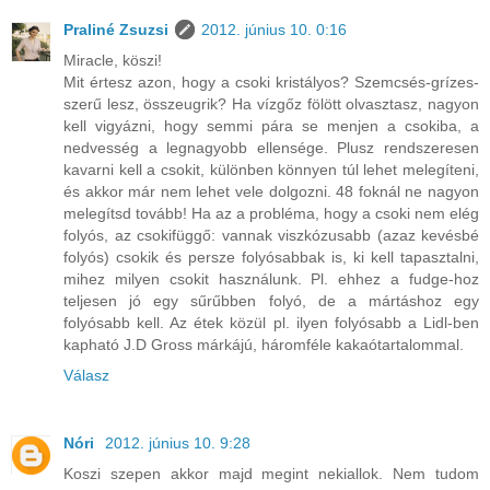
Praliné Zsuzsi
2012. június 10. 0:16
Miracle, köszi!
Mit értesz azon, hogy a csoki kristályos? Szemcsés-grízes-
szerű lesz, összeugrik? Ha vízgőz fölött olvasztasz, nagyon
kell vigyázni, hogy semmi pára se menjen a csokiba, a
nedvesség a legnagyobb ellensége. Plusz rendszeresen
kavarni kell a csokit, különben könnyen túl lehet melegíteni,
és akkor már nem lehet vele dolgozni. 48 foknál ne nagyon
melegítsd tovább! Ha az a probléma, hogy a csoki nem elég
folyós, az csokifüggő: vannak viszkózusabb (azaz kevésbé
folyós) csokik és persze folyósabbak is, ki kell tapasztalni,
mihez milyen csokit használunk. Pl. ehhez a fudge-hoz
teljesen jó egy sűrűbben folyó, de a mártáshoz egy
folyósabb kell. Az étek közül pl. ilyen folyósabb a Lidl-ben
kapható J.D Gross márkájú, háromféle kakaótartalommal.
Válasz
Nóri
2012. június 10. 9:28
Koszi szepen akkor majd megint nekiallok. Nem tudom