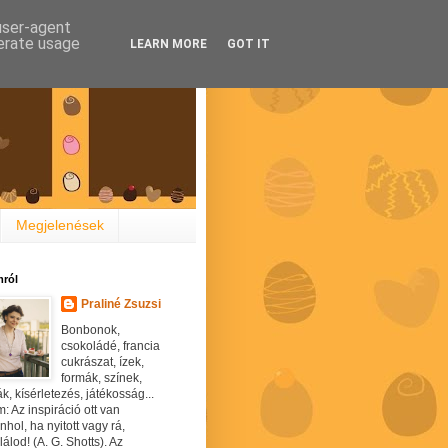
 user-agent
nerate usage
LEARN MORE
GOT IT
Megjelenések
ról
Praliné Zsuzsi
Bonbonok,
csokoládé, francia
cukrászat, ízek,
formák, színek,
ák, kísérletezés, játékosság...
: Az inspiráció ott van
hol, ha nyitott vagy rá,
álod! (A. G. Shotts). Az