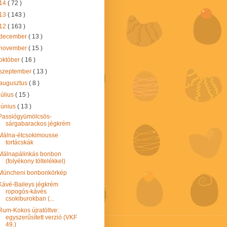
14
( 72 )
13
( 143 )
12
( 163 )
december
( 13 )
november
( 15 )
október
( 16 )
szeptember
( 13 )
augusztus
( 8 )
július
( 15 )
június
( 13 )
Passiógyümölcsös-
sárgabarackos jégkrém
Málna-étcsokimousse
tortácskák
Málnapálinkás bonbon
(folyékony töltelékkel)
Müncheni bonbonkörkép
Kávé-Baileys jégkrém
ropogós-kávés
csokiburokban (...
Rum-Kokos újratöltve:
egyszerűsített verzió (VKF
49.)