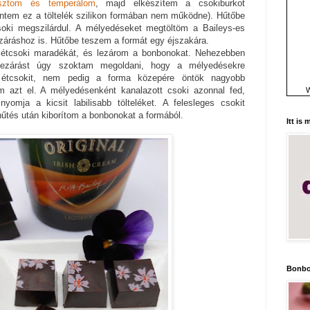
sztom és temperálom
, majd elkészítem a csokiburkot
ntem ez a töltelék szilikon formában nem működne). Hűtőbe
oki megszilárdul. A mélyedéseket megtöltöm a Baileys-es
záráshoz is. Hűtőbe teszem a formát egy éjszakára.
étcsoki maradékát, és lezárom a bonbonokat. Nehezebben
 lezárást úgy szoktam megoldani, hogy a mélyedésekre
étcsokit, nem pedig a forma közepére öntök nagyobb
 azt el. A mélyedésenként kanalazott csoki azonnal fed,
W
yomja a kicsit labilisabb tölteléket. A felesleges csokit
hűtés után kiborítom a bonbonokat a formából.
Itt is
Bonbo