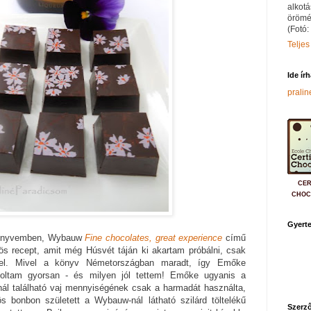
alkotá
örömé
(Fotó:
Teljes
Ide ír
prali
CER
CHOC
Gyerte
könyvemben, Wybauw
Fine chocolates, great experience
című
ös recept, amit még Húsvét táján ki akartam próbálni, csak
ys-zel. Mivel a könyv Németországban maradt, így Emőke
ltam gyorsan - és milyen jól tettem! Emőke ugyanis a
nál található vaj mennyiségének csak a harmadát használta,
ös bonbon született a Wybauw-nál látható szilárd töltelékű
Szerző