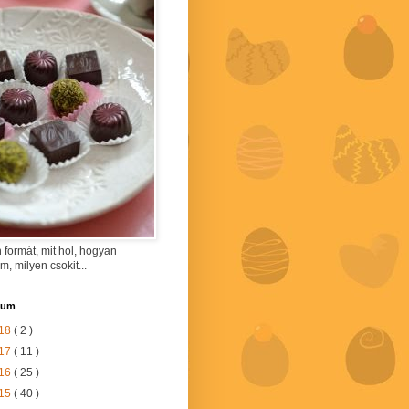
 formát, mit hol, hogyan
am, milyen csokit...
vum
18
( 2 )
17
( 11 )
16
( 25 )
15
( 40 )