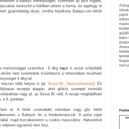
kentettem a Baileys mennyiségén, szerintem az picit hígabb,
A blo
y éjszakán keresztül a hűtőben pihent a forma, és épphogy le
írások
mert gyakorlatilag olyan, mintha folyékony Baileys-zel töltött
jogról
értel
máshol
kivéte
gyűjtő
teljes 
blogom
Amenn
tüntet
termé
forga
nem j
 a mennyiséggel számolva - 6 dkg
vaj
at ír, ezzel szilárdabb
a elsőre nem szeretnénk kísérletezni a nehezebben lezárható
ennyiségét 4 dkg-ra!
készen több helyen is (pl.
Ázsia Bt.
,
Desszertmester
). Én
ybauw receptje alapján, ahol glükóz szerepel invertáló
rtárakban vagy pl. az Ázsia Bt.-nél). A recept megtalálható
 a 8. pontban.
zítem el. A fehér csokoládét mikróban vagy gőz fölött
Fotói
keverem a Baileyst és a fondantmasszát. A puha vajat
ww
nállal, majd hozzákeverem a csokis masszához. Habverővel
ék teljesen egynemű nem lesz.