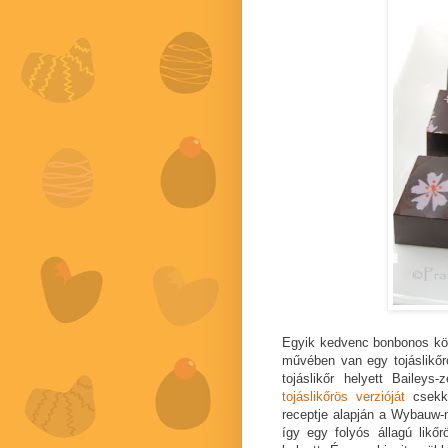
Egyik kedvenc bonbonos 
művében van egy tojáslikőr
tojáslikőr helyett Baile
tojáslikőrös verzióját
csekko
receptje alapján a Wybauw-
így egy folyós állagú likőr