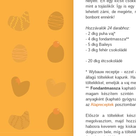
helyett. Én egy kicsit csök
mint a tojáslikőr. Így is eg
lehetett zárni, de megérte, 
bonbont ennénk!
Hozzávalók 24 darabhoz:
- 2 dkg puha vaj*
- 4 dkg fondantmassza**
- 5 dkg Baileys
- 3 dkg fehér csokoládé
- 20 dkg étcsokoládé
* Wybauw receptje - ezzel
állagú tölteléket kapunk. H
töltelékkel, emeljük a vaj m
**
Fondantmassza
kapható 
magam készítem szintén W
anyagként (kapható gyógysze
az
Alapreceptek
posztomban,
Először a tölteléket kés
megolvasztom, majd hozzá
habosra keverem egy kiska
dolgozom bele, míg a töltel