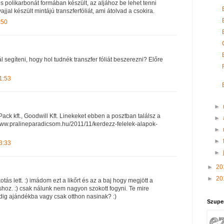
 polikarbonát formában készült, az aljához be lehet tenni
jjal készült mintájú transzferfóliát, ami átolvad a csokira.
:50
segíteni, hogy hol tudnék transzfer fóliát beszerezni? Előre
1:53
►
-Pack kft., Goodwill Kft. Linekeket ebben a posztban találsz a
►
//www.pralineparadicsom.hu/2011/11/kerdezz-felelek-alapok-
►
►
3:33
►
►
20
►
20
tás lett. :) imádom ezt a likőrt és az a baj hogy megjött a
z. :) csak nálunk nem nagyon szokott fogyni. Te mire
ndig ajándékba vagy csak otthon nasinak? :)
Szupe