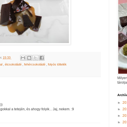
m:
15:33
al
,
étcsokoládé
,
fehércsokoládé
,
folyós töltelék
Milyen
tárolj
Archí
►
20
))
►
20
ágokkal a tetején, és ahogy folyik... Jaj, nekem. :9
►
20
►
20