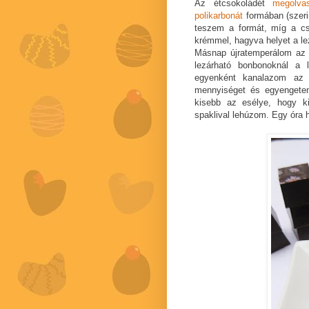
Az étcsokoládét
megolva
polikarbonát
formában (szeri
teszem a formát, míg a cs
krémmel, hagyva helyet a le
Másnap újratemperálom az 
lezárható bonbonoknál a
egyenként kanalazom az 
mennyiséget és egyengetem
kisebb az esélye, hogy kin
spaklival lehúzom. Egy óra 