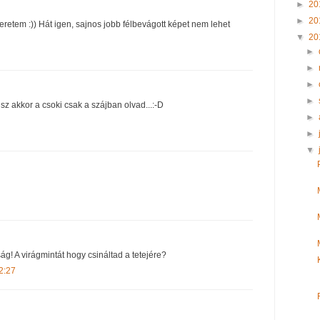
►
20
►
20
eretem :)) Hát igen, sajnos jobb félbevágott képet nem lehet
▼
20
►
►
►
►
z akkor a csoki csak a szájban olvad...:-D
►
►
▼
g! A virágmintát hogy csináltad a tetejére?
2:27