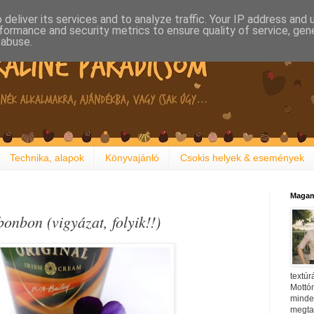
deliver its services and to analyze traffic. Your IP address and
formance and security metrics to ensure quality of service, ge
 abuse.
Technika, alapok
Könyvajánló
Csokis helyek & események
Magam
 bonbon (vigyázat, folyik!!)
textúr
Mottóm
minden
megtal