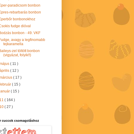
Eper-paradicsom bonbon
Epres-rebarbarás bonbon
Eperbőr bonbonokhoz
Csokis fudge dióval
Bodzás bonbon - 49. VKF
Fudge, avagy a legfinomabb
tejkaramella
Baileys-zel töltött bonbon
(vigyázat, folyik!!)
május
( 11 )
április
( 12 )
március
( 17 )
február
( 15 )
január
( 15 )
11
( 164 )
10
( 27 )
r cuccok csomagoláshoz