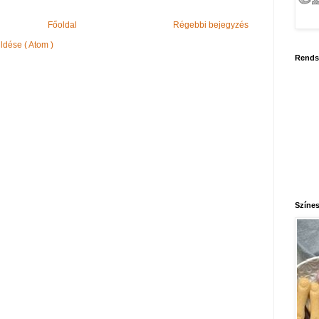
Főoldal
Régebbi bejegyzés
dése ( Atom )
Rends
Színes