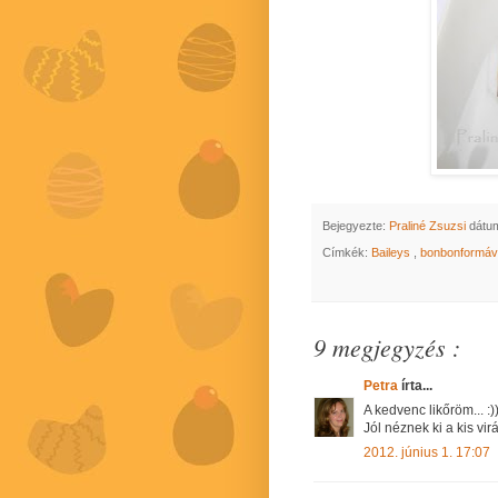
Bejegyezte:
Praliné Zsuzsi
dátu
Címkék:
Baileys
,
bonbonformáv
9 megjegyzés :
Petra
írta...
A kedvenc likőröm... :))
Jól néznek ki a kis vir
2012. június 1. 17:07