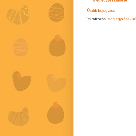
Megjegyzés küldése
Újabb bejegyzés
Feliratkozás:
Megjegyzések kül