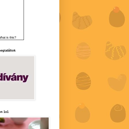
hat is this?
 megtaláltok
n 1x1