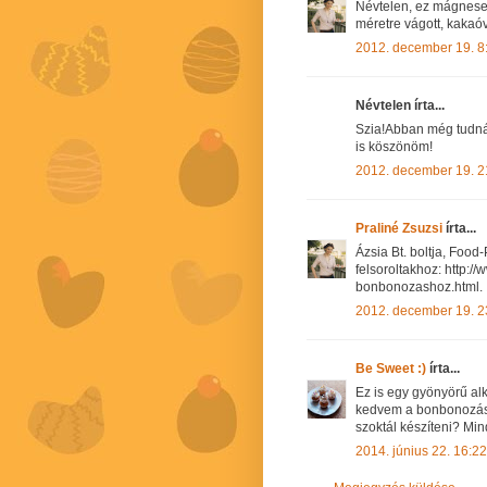
Névtelen, ez mágneses
méretre vágott, kakaóva
2012. december 19. 8
Névtelen írta...
Szia!Abban még tudnál 
is köszönöm!
2012. december 19. 2
Praliné Zsuzsi
írta...
Ázsia Bt. boltja, Food
felsoroltakhoz: http:
bonbonozashoz.html.
2012. december 19. 2
Be Sweet :)
írta...
Ez is egy gyönyörű alko
kedvem a bonbonozásho
szoktál készíteni? Mi
2014. június 22. 16:22