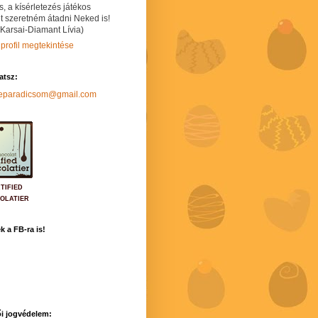
s, a kísérletezés játékos
t szeretném átadni Neked is!
 Karsai-Diamant Lívia)
 profil megtekintése
hatsz:
neparadicsom@gmail.com
TIFIED
OLATIER
k a FB-ra is!
i jogvédelem: