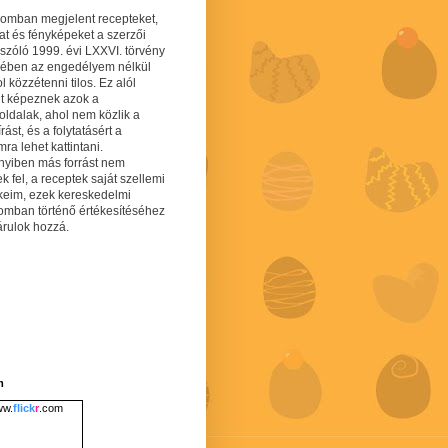
gomban megjelent recepteket,
at és fényképeket a szerzői
 szóló 1999. évi LXXVI. törvény
mében az engedélyem nélkül
 közzétenni tilos. Ez alól
lt képeznek azok a
oldalak, ahol nem közlik a
írást, és a folytatásért a
ra lehet kattintani.
yiben más forrást nem
ek fel, a receptek saját szellemi
keim, ezek kereskedelmi
lomban történő értékesítéséhez
árulok hozzá.
m
w.
flick
r
.com