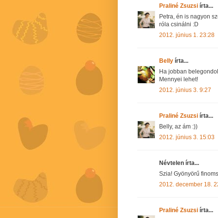
Praliné Zsuzsi
írta...
Petra, én is nagyon sz
róla csinálni :D
2012. június 1. 23:28
Belly
írta...
Ha jobban belegondols
Mennyei lehet!
2012. június 3. 9:27
Praliné Zsuzsi
írta...
Belly, az ám :))
2012. június 3. 15:03
Névtelen írta...
Szia! Gyönyörű finomsá
2012. december 18. 2
Praliné Zsuzsi
írta...