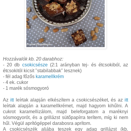
Hozzávalók kb. 20 darabhoz:
- 20 db
csokicsésze
(2:1 arányban tej- és étcsokiból, az
étcsokitól kicsit "stabilabbak" lesznek)
- fél adag főzős
karamellkrém
- 4 ek. cukor
- 1 marék sósmogyoró
Az
itt
leírtak alapján elkészítem a csokicsészéket, és az
itt
leírtak alapján a karamellkrémet, majd hagyom kihűlni. A
cukrot karamellizálom, majd beleforgatom a maréknyi
sósmogyorót, és a grillázst sütőpapírra terítem, míg ki nem
hűl. Végül aprítógéppel darabosra aprítom.
A csokicsészék aljába teszek egy adag grillázst (kb.