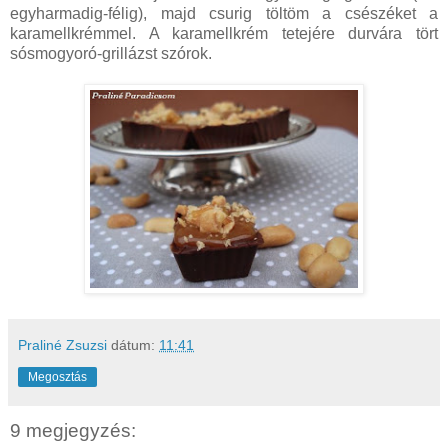
egyharmadig-félig), majd csurig töltöm a csészéket a
karamellkrémmel. A karamellkrém tetejére durvára tört
sósmogyoró-grillázst szórok.
Praliné Zsuzsi
dátum:
11:41
Megosztás
9 megjegyzés: