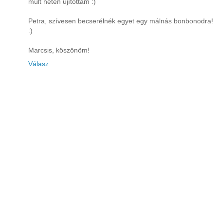
múlt héten újítottam :)
Petra, szívesen becserélnék egyet egy málnás bonbonodra!
:)
Marcsis, köszönöm!
Válasz