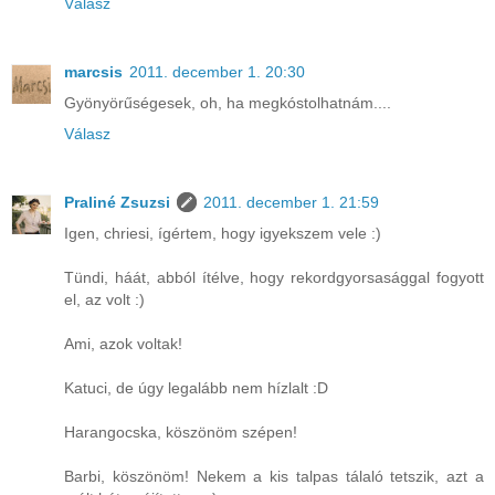
Válasz
marcsis
2011. december 1. 20:30
Gyönyörűségesek, oh, ha megkóstolhatnám....
Válasz
Praliné Zsuzsi
2011. december 1. 21:59
Igen, chriesi, ígértem, hogy igyekszem vele :)
Tündi, háát, abból ítélve, hogy rekordgyorsasággal fogyott
el, az volt :)
Ami, azok voltak!
Katuci, de úgy legalább nem hízlalt :D
Harangocska, köszönöm szépen!
Barbi, köszönöm! Nekem a kis talpas tálaló tetszik, azt a