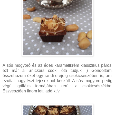
A sós mogyoró és az édes karamellkrém klasszikus páros,
ezt már a Snickers csoki óta tudjuk :) Gondoltam,
összehozom őket egy randi erejéig csokicsészében is, ami
ezúttal nagyrészt tejcsokiból készült. A sós mogyoró pedig
végül grillázs formájában került a csokicsészékbe.
Észvesztően finom lett, addiktív!