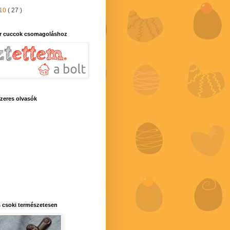
10
( 27 )
r cuccok csomagoláshoz
zeres olvasók
 csoki természetesen