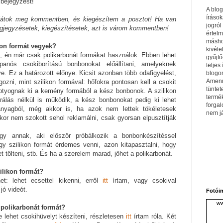
 bejegyzést!
A blo
írások
játok meg kommentben, és kiegészítem a posztot! Ha van
jogról
jegyzésetek, kiegészítésetek, azt is várom kommentben!
értel
máshol
kon formát vegyek?
kivéte
, én már csak polikarbonát formákat használok. Ebben lehet
gyűjtő
ppanós csokiborítású bonbonokat előállítani, amelyeknek
teljes 
e. Ez a határozott előnye. Kicsit azonban több odafigyelést,
blogom
Amenn
lgozni, mint szilikon formával: hőfokra pontosan kell a csokit
tüntet
otyognak ki a kemény formából a kész bonbonok. A szilikon
termé
rálás nélkül is működik, a kész bonbonokat pedig ki lehet
forga
 anyagból, még akkor is, ha azok nem lettek tökéletesek
nem j
nkor nem szokott sehol reklamálni, csak gyorsan elpusztítják
y annak, aki először próbálkozik a bonbonkészítéssel
gy szilikon formát érdemes venni, azon kitapasztalni, hogy
t tölteni, stb. És ha a szerelem marad, jöhet a polikarbonát.
ilikon formát?
et: lehet ecsettel kikenni, erről
itt
írtam, vagy csokival
jó videót.
Fotói
ww
 polikarbonát formát?
 lehet csokihüvelyt készíteni, részletesen
itt
írtam róla. Két