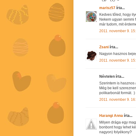
marisz57
írta...
Kedves tőled, hogy ilye
Nekem ugyan semmi fe
már tudom, mit érdem
2011. november 9. 15
Zsani
írta...
Nagyon hasznos bejeg
2011. november 9. 15
Névtelen írta...
Szerintem is hasznos a
Még be kell szerezne
polikarbonát formát. :)
2011. november 9. 16
Harangi Anna
írta...
Milyen drága egy magh
bonbont hogy lehet kés
nagyon) folyékony?