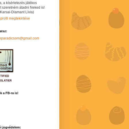
s, a kísérletezés játékos
t szeretném átadni Neked is!
 Karsai-Diamant Lívia)
 profil megtekintése
hatsz:
neparadicsom@gmail.com
TIFIED
OLATIER
k a FB-ra is!
i jogvédelem: