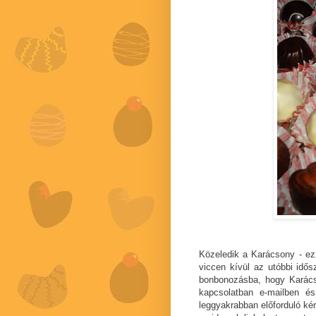
Közeledik a Karácsony - ezz
viccen kívül az utóbbi idő
bonbonozásba, hogy Karács
kapcsolatban e-mailben é
leggyakrabban előforduló kér