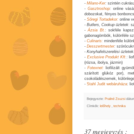
-
Milano-Ker
:
szintén cukrász
-
Gasztroshop
:
online vásá
dobozokat, fényes bonboncsom
-
Sőregi Tortadekor:
online v
-
Butlers, Cookup üzletek
: s
-
Ázsia Bt.
: sokféle kapsz
gabonagömbök, különféle sz
-
Culinaris:
mindenféle különl
-
Desszertmester
:
szórócukr
-
Konyhafelszerelési üzletek
-
Exclusive Produkt Kft
.
: li
(rózsa, ibolya, jázmin)
-
Fotexnet:
liofilizált gyüm
szárított glükóz por), me
csokoládészemek, különleg
-
Stahl Judit webáruháza
: li
Bejegyezte:
Praliné Zsuzsi
dátu
Címkék:
lelőhely
,
technika
37 megjegyzés :