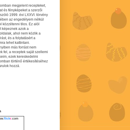
gomban megjelent recepteket,
at és fényképeket a szerzői
 szóló 1999. évi LXXVI. törvény
mében az engedélyem nélkül
 közzétenni tilos. Ez alól
lt képeznek azok a
oldalak, ahol nem közlik a
írást, és a folytatásért a
ra lehet kattintani.
yiben más forrást nem
ek fel, a receptek saját szellemi
keim, ezek kereskedelmi
lomban történő értékesítéséhez
árulok hozzá.
m
w.
flick
r
.com