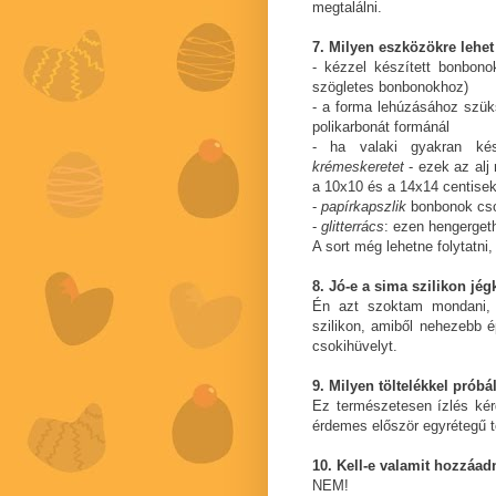
megtalálni.
7. Milyen eszközökre lehe
- kézzel készített bonbon
szögletes bonbonokhoz)
- a forma lehúzásához szü
polikarbonát formánál
- ha valaki gyakran ké
krémeskeretet
- ezek az alj
a 10x10 és a 14x14 centisek
-
papírkapszlik
bonbonok csom
-
glitterrács
: ezen hengerget
A sort még lehetne folytatni, 
8. Jó-e a sima szilikon jé
Én azt szoktam mondani, 
szilikon, amiből nehezebb é
csokihüvelyt.
9. Milyen töltelékkel prób
Ez természetesen ízlés kérd
érdemes először egyrétegű t
10. Kell-e valamit hozzáad
NEM!