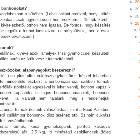
►
20
z bonbonokat?
►
20
gdobozban a hűtőben. (Lehet hallani profiktól, hogy hűtés
►
20
onban csak egyenletesen hőmérsékletre - 18 fok körül -
▼
20
 kivitelezhető, otthon nem igazán. De fontos, hogy készítés
►
be tegyük a formát kicsokizva, ne mélyhűtsük, mert a csoki
mérsékletváltozást.)
▼
nbonok?
 elállnak, kivéve azok, amelyek friss gyümölccsel készültek.
állás során az ízük veszít intenzitásából.
 eszközöket, alapanyagokat beszerezni?
út non plus ultra cukrásznagyker, üres kézzel lehetetlen
zinte mindenféle eszközt a bonbonozáshoz: szilikon formák,
erfóliák (többfélét egyesével is lehet venni), bonbon kapszlik
endben kaphatók), csillogós bonboncsomagolók, bonbonos
keret. Ha valamit nem találunk, meg is rendelhetjük.
tnak itt.
karbonát formák (kisebb választékban, mint a Food-Packben,
hető csillámpor bonbonok díszítéséhez stb. Szintén cukrász
 is vásárolhatnak.
onát formák, kész gyümölcspürék, porított kakaóvaj
iszerelésű (ált. 2,5 kg), jó minőségű csokilencsék (főleg