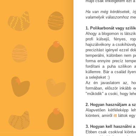
majd csak linkelgetem ezt a
Ha van még kérdésetek, ír
valamelyik válaszomhoz meg
1. Polikarbonát vagy szili
Ahogy a blogomon is látszik
profi külsejű, fényes, ro
hajszálvékony a csokihüvely
precizitást igényel ezzel do
temperálni, különben nem p
forma ennyire precíz tempe
fordítani a puha szilikon
küllemre. Bár a család ilye
a selejteket :)
Az én javaslatom az, hog
formában, először inkább e
"működik" a csoki, hogy lehe
2. Hogyan használjam a sz
Alapvetően kétféleképp leh
kiönteni, amiről
itt
láttok egy 
3. Hogyan kell használni a
Ebben csak csokival kiöntve