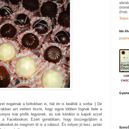
alkotá
örömé
(Fotó:
Teljes
Ide ír
prali
CER
CHOC
Gyerte
el riogatnak a boltokban is, hát én is beállok a sorba :) De
szakban azt vettem észre, hogy egyre többen fognak bele a
onyra már profik legyenek, és sok kérdést is kapok ezzel
s a Facebookon. Ezért gondoltam, hogy összegyűjtöm a
déseket,és megírom itt is a választ. És milyen jó lesz, aztán
Szerző