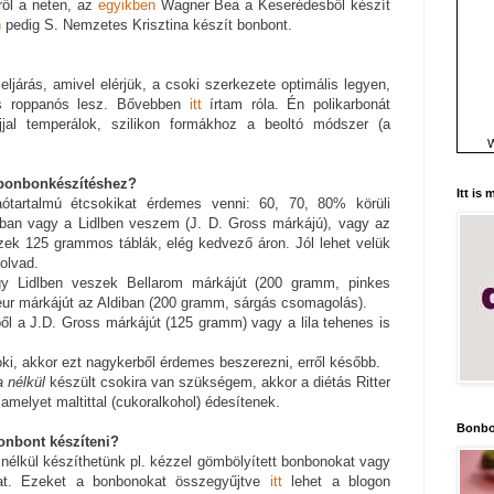
ről a neten, az
egyikben
Wagner Bea a Keserédesből készít
n
pedig S. Nemzetes Krisztina készít bonbont.
ljárás, amivel elérjük, a csoki szerkezete optimális legyen,
s roppanós lesz. Bővebben
itt
írtam róla. Én polikarbonát
ajjal temperálok, szilikon formákhoz a beoltó módszer (a
W
 bonbonkészítéshez?
Itt is
artalmú étcsokikat érdemes venni: 60, 70, 80% körüli
ában vagy a Lidlben veszem (J. D. Gross márkájú), vagy az
zek 125 grammos táblák, elég kedvező áron. Jól lehet velük
 olvad.
y Lidlben veszek Bellarom márkájút (200 gramm, pinkes
r márkájút az Aldiban (200 gramm, sárgás csomagolás).
ől a J.D. Gross márkájút (125 gramm) vagy a lila tehenes is
oki, akkor ezt nagykerből érdemes beszerezni, erről később.
 nélkül
készült csokira van szükségem, akkor a diétás Ritter
amelyet maltittal (cukoralkohol) édesítenek.
Bonbo
onbont készíteni?
élkül készíthetünk pl. kézzel gömbölyített bonbonokat vagy
at. Ezeket a bonbonokat összegyűjtve
itt
lehet a blogon