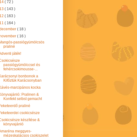
14
( 72 )
13
( 143 )
12
( 163 )
11
( 164 )
december
( 18 )
november
( 16 )
Mangós-passiógyümölcsös
praliné
Adventi játék!
Csokicsésze
passiógyümölccsel és
fehércsokimousse-...
Karácsonyi bonbonok a
Kifőztük Karácsonyban
Kávés-marcipános kocka
Könyvajánló: Pralinen &
Konfekt selbst gemacht
Feketeerdő praliné
Feketeerdei csokicsésze
Csokicsésze készítése &
könyvajánló
Amaréna meggyes-
mézeskalácsos csokiszelet