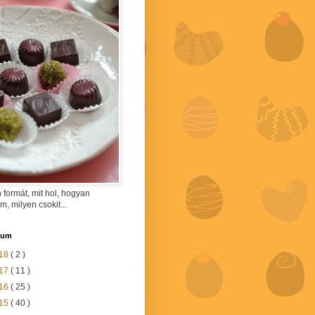
 formát, mit hol, hogyan
am, milyen csokit...
vum
18
( 2 )
17
( 11 )
16
( 25 )
15
( 40 )