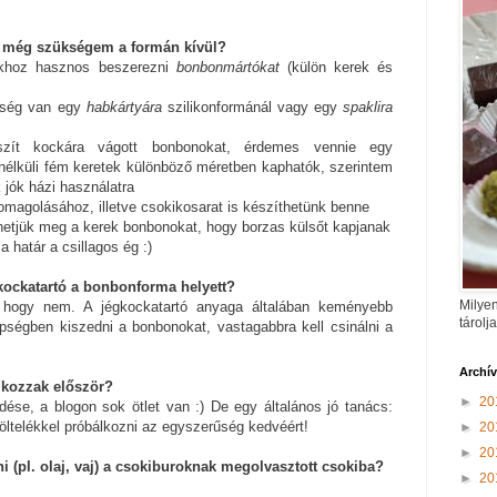
t még szükségem a formán kívül?
okhoz hasznos beszerezni
bonbonmártókat
(külön kerek és
kség van egy
habkártyára
szilikonformánál vagy egy
spaklira
szít kockára vágott bonbonokat, érdemes vennie egy
 nélküli fém keretek különböző méretben kaphatók, szerintem
 jók házi használatra
agolásához, illetve csokikosarat is készíthetünk benne
hetjük meg a kerek bonbonokat, hogy borzas külsőt kapjanak
a határ a csillagos ég :)
gkockatartó a bonbonforma helyett?
Milyen
hogy nem. A jégkockatartó anyaga általában keményebb
tárolj
pségben kiszedni a bonbonokat, vastagabbra kell csinálni a
Archí
álkozzak először?
►
20
ése, a blogon sok ötlet van :) De egy általános jó tanács:
öltelékkel próbálkozni az egyszerűség kedvéért!
►
20
►
20
ni (pl. olaj, vaj) a csokiburoknak megolvasztott csokiba?
►
20