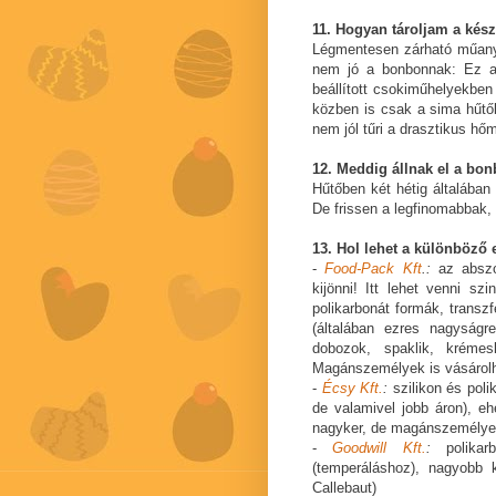
11. Hogyan tároljam a kés
Légmentesen zárható műanya
nem jó a bonbonnak: Ez az
beállított csokiműhelyekben
közben is csak a sima hűtő
nem jól tűri a drasztikus hő
12. Meddig állnak el a bo
Hűtőben két hétig általában
De frissen a legfinomabbak, 
13. Hol lehet a különböző
-
Food-Pack Kft
.:
az abszol
kijönni! Itt lehet venni s
polikarbonát formák, transzf
(általában ezres nagyságr
dobozok, spaklik, krémes
Magánszemélyek is vásárolha
-
Écsy Kft.
:
szilikon és poli
de valamivel jobb áron), e
nagyker, de magánszemélyek
-
Goodwill Kft.
:
polikarb
(temperáláshoz), nagyobb k
Callebaut)