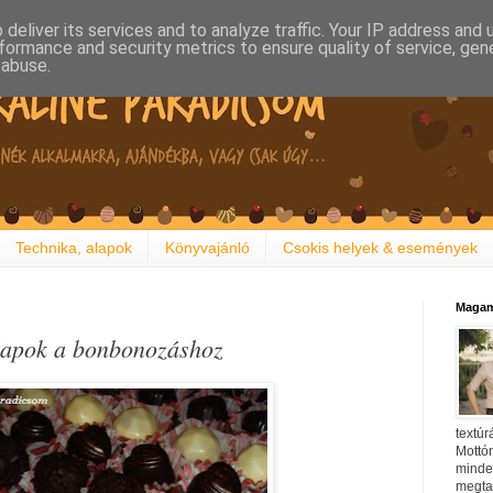
deliver its services and to analyze traffic. Your IP address and
formance and security metrics to ensure quality of service, ge
 abuse.
Technika, alapok
Könyvajánló
Csokis helyek & események
Magam
alapok a bonbonozáshoz
textúr
Mottóm
minden
megtal