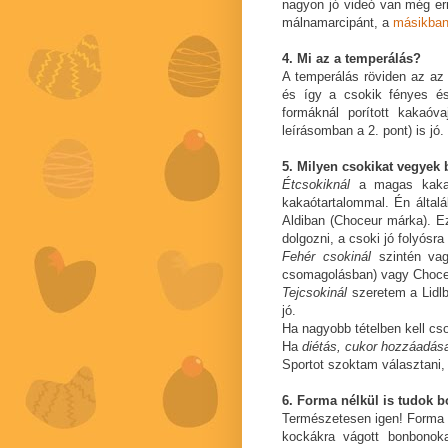
nagyon jó videó van még er
málnamarcipánt, a
másikba
4. Mi az a temperálás?
A temperálás röviden az az e
és így a csokik fényes é
formáknál porított kakaóv
leírásomban a 2. pont) is jó.
5. Milyen csokikat vegyek
Étcsokiknál
a magas kakaót
kakaótartalommal. Én által
Aldiban (Choceur márka). E
dolgozni, a csoki jó folyósra
Fehér csokinál
szintén vag
csomagolásban) vagy Choceu
Tejcsokinál
szeretem a Lidlb
jó.
Ha nagyobb tételben kell cs
Ha
diétás, cukor hozzáadása
Sportot szoktam választani, 
6. Forma nélkül is tudok b
Természetesen igen! Forma n
kockákra vágott bonbonok