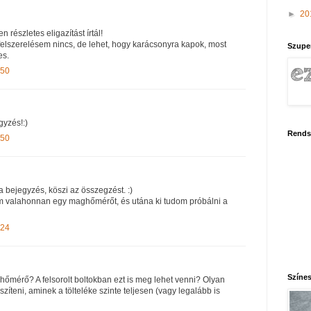
►
20
n részletes eligazítást írtál!
lszerelésem nincs, de lehet, hogy karácsonyra kapok, most
Szupe
es.
:50
yzés!:)
Rends
:50
 bejegyzés, köszi az összegzést. :)
m valahonnan egy maghőmérőt, és utána ki tudom próbálni a
:24
Színes
őmérő? A felsorolt boltokban ezt is meg lehet venni? Olyan
zíteni, aminek a tölteléke szinte teljesen (vagy legalább is