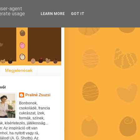
 user-agent
nerate usage
LEARN MORE
GOT IT
Megjelenések
ról
Praliné Zsuzsi
Bonbonok,
csokoládé, francia
cukrászat, ízek,
formák, színek,
ák, kísérletezés, játékosság...
: Az inspiráció ott van
hol, ha nyitott vagy rá,
álod! (A. G. Shotts). Az