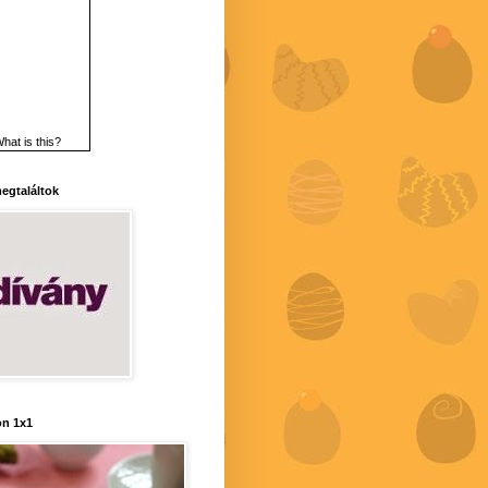
hat is this?
 megtaláltok
n 1x1