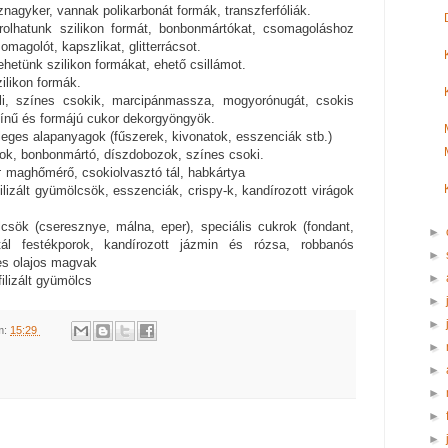
nagyker, vannak polikarbonát formák, transzferfóliák.
rolhatunk szilikon formát, bonbonmártókat, csomagoláshoz
agolót, kapszlikat, glitterrácsot.
ehetünk szilikon formákat, ehető csillámot.
zilikon formák.
li, színes csokik, marcipánmassza, mogyorónugát, csokis
ínű és formájú cukor dekorgyöngyök.
eges alapanyagok (fűszerek, kivonatok, esszenciák stb.)
ok, bonbonmártó, díszdobozok, színes csoki.
:
maghőmérő, csokiolvasztó tál, habkártya
ofilizált gyümölcsök, esszenciák, crispy-k, kandírozott virágok
ölcsök (cseresznye, málna, eper), speciális cukrok (fondant,
►
tál festékporok, kandírozott jázmin és rózsa, robbanós
►
es olajos magvak
►
ofilizált gyümölcs
►
►
m:
15:29
►
►
►
►
►