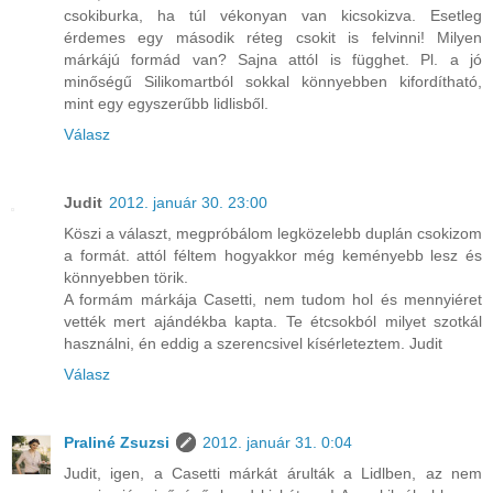
csokiburka, ha túl vékonyan van kicsokizva. Esetleg
érdemes egy második réteg csokit is felvinni! Milyen
márkájú formád van? Sajna attól is függhet. Pl. a jó
minőségű Silikomartból sokkal könnyebben kifordítható,
mint egy egyszerűbb lidlisből.
Válasz
Judit
2012. január 30. 23:00
Köszi a választ, megpróbálom legközelebb duplán csokizom
a formát. attól féltem hogyakkor még keményebb lesz és
könnyebben törik.
A formám márkája Casetti, nem tudom hol és mennyiéret
vették mert ajándékba kapta. Te étcsokból milyet szotkál
használni, én eddig a szerencsivel kísérleteztem. Judit
Válasz
Praliné Zsuzsi
2012. január 31. 0:04
Judit, igen, a Casetti márkát árulták a Lidlben, az nem