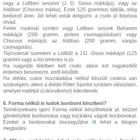
vagy a Lidlben veszem (J. D. Gross márkájú), vagy az
Aldiban (Choceur márka). Ezek 125 grammos táblák, elég
kedvező áron. Jól lehet velük dolgozni, a csoki jó folyósra
olvad.
Fehér csokinál
szintén vagy Lidlben veszek Bellarom
márkájút (200 gramm, pinkes csomagolásban) vagy
Choceur márkájút az Aldiban (200 gramm, sárgás
csomagolás).
Tejcsokinál
szeretem a Lidlből a J.D. Gross márkájút (125
gramm) vagy a lila tehenes is jó.
Ha nagyobb tételben kell csoki, akkor ezt nagykerből
érdemes beszerezni, erről később.
Ha
diétás, cukor hozzáadása nélkül
készült csokira van
szükségem, akkor a diétás Ritter Sportot szoktam választani,
amelyet maltittal (cukoralkohol) édesítenek.
6. Forma nélkül is tudok bonbont készíteni?
Természetesen igen! Forma nélkül készíthetünk pl. kézzel
gömbölyített bonbonokat vagy kockákra vágott bonbonokat.
Ezeket a bonbonokat összegyűjtve
itt
lehet a blogon
megtalálni.