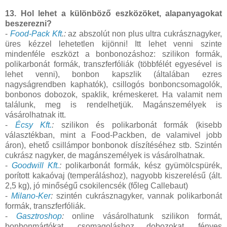
13. Hol lehet a különböző eszközöket, alapanyagokat
beszerezni?
-
Food-Pack Kft
.:
az abszolút non plus ultra cukrásznagyker,
üres kézzel lehetetlen kijönni! Itt lehet venni szinte
mindenféle eszközt a bonbonozáshoz: szilikon formák,
polikarbonát formák, transzferfóliák (többfélét egyesével is
lehet venni), bonbon kapszlik (általában ezres
nagyságrendben kaphatók), csillogós bonboncsomagolók,
bonbonos dobozok, spaklik, krémeskeret. Ha valamit nem
találunk, meg is rendelhetjük. Magánszemélyek is
vásárolhatnak itt.
-
Écsy Kft.
:
szilikon és polikarbonát formák (kisebb
választékban, mint a Food-Packben, de valamivel jobb
áron), ehető csillámpor bonbonok díszítéséhez stb. Szintén
cukrász nagyker, de magánszemélyek is vásárolhatnak.
-
Goodwill Kft.
:
polikarbonát formák, kész gyümölcspürék,
porított kakaóvaj (temperáláshoz), nagyobb kiszerelésű (ált.
2,5 kg), jó minőségű csokilencsék (főleg Callebaut)
-
Milano-Ker
:
szintén cukrásznagyker, vannak polikarbonát
formák, transzferfóliák.
-
Gasztroshop
:
online vásárolhatunk szilikon formát,
bonbonmártókat, csomagoláshoz dobozokat, fényes