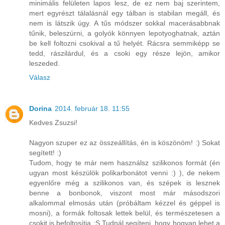
minimális felületen lapos lesz, de ez nem baj szerintem,
mert egyrészt tálalásnál egy tálban is stabilan megáll, és
nem is látszik úgy. A tűs módszer sokkal macerásabbnak
tűnik, beleszúrni, a golyók könnyen lepotyoghatnak, aztán
be kell foltozni csokival a tű helyét. Rácsra semmiképp se
tedd, rászilárdul, és a csoki egy része lejön, amikor
leszeded.
Válasz
Dorina
2014. február 18. 11:55
Kedves Zsuzsi!
Nagyon szuper ez az összeállítás, én is köszönöm! :) Sokat
segített! :)
Tudom, hogy te már nem használsz szilikonos formát (én
ugyan most készülök polikarbonátot venni :) ), de nekem
egyenlőre még a szilikonos van, és szépek is lesznek
benne a bonbonok, viszont most már másodszori
alkalommal elmosás után (próbáltam kézzel és géppel is
mosni), a formák foltosak lettek belül, és természetesen a
csokit is befoltosítja :S Tudnál segíteni, hogy hogyan lehet a