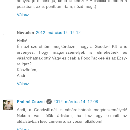
annyira jó minőségű, kend ki kétszer! A csokikról ebben a
posztban, az 5. pontban írtam, nézd meg :)
Válasz
Névtelen
2012. március 14. 14:12
Hello!
Én azt szeretném megkérdezni, hogy a Goodwill Kft-re is
érvényes, hogy magánszemélyek is elmehetnek és
vásárolhatnak ott? Vagy ez csak a FoodPack-re és az Écsy-
re igaz?
Köszönöm,
Andi
Válasz
Praliné Zsuzsi
2012. március 14. 17:08
Andi, a Goodwill-nél is vásárolhatnak magánszemélyek!
Nekem van tőlük árlistám, ha írsz egy e-mailt az
oldalsávban lévő címemre, szívesen elküldöm!
Válasz