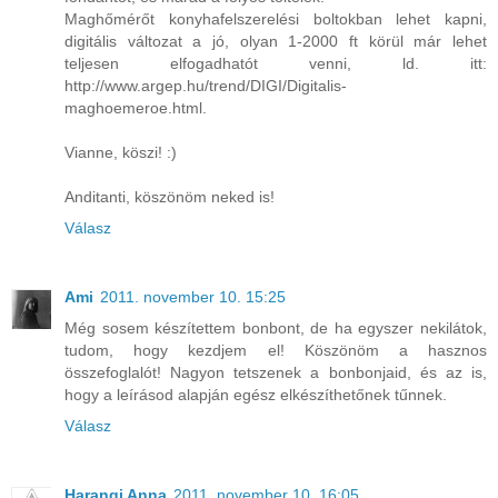
Maghőmérőt konyhafelszerelési boltokban lehet kapni,
digitális változat a jó, olyan 1-2000 ft körül már lehet
teljesen elfogadhatót venni, ld. itt:
http://www.argep.hu/trend/DIGI/Digitalis-
maghoemeroe.html.
Vianne, köszi! :)
Anditanti, köszönöm neked is!
Válasz
Ami
2011. november 10. 15:25
Még sosem készítettem bonbont, de ha egyszer nekilátok,
tudom, hogy kezdjem el! Köszönöm a hasznos
összefoglalót! Nagyon tetszenek a bonbonjaid, és az is,
hogy a leírásod alapján egész elkészíthetőnek tűnnek.
Válasz
Harangi Anna
2011. november 10. 16:05