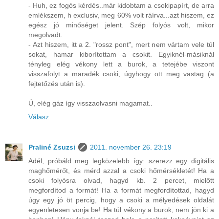
- Huh, ez fogós kérdés..már kidobtam a csokipapírt, de arra
emlékszem, h exclusiv, meg 60% volt ráírva...azt hiszem, ez
egész jó minőséget jelent. Szép folyós volt, mikor
megolvadt.
- Azt hiszem, itt a 2. "rossz pont", mert nem vártam vele túl
sokat, hamar kiborítottam a csokit. Egyiknél-másiknál
tényleg elég vékony lett a burok, a tetejébe viszont
visszafolyt a maradék csoki, úgyhogy ott meg vastag (a
fejtetőzés után is).
Ú, elég gáz így visszaolvasni magamat..
Válasz
Praliné Zsuzsi
2011. november 26. 23:19
Adél, próbáld meg legközelebb így: szerezz egy digitális
maghőmérőt, és mérd azzal a csoki hőmérsékletét! Ha a
csoki folyósra olvad, hagyd kb. 2 percet, mielőtt
megfordítod a formát! Ha a formát megfordítottad, hagyd
úgy egy jó öt percig, hogy a csoki a mélyedések oldalát
egyenletesen vonja be! Ha túl vékony a burok, nem jön ki a