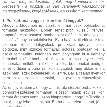
Ha van még kérdésetek, írjátok meg kommentben, és
kiegészítem a posztot! Ha van valamelyik válaszomhoz
megjegyzésetek, kiegészítésetek, azt is várom kommentben!
1. Polikarbonát vagy szilikon formát vegyek?
Ahogy a blogomon is látszik, én már csak polikarbonát
formákat használok. Ebben lehet profi külsejű, fényes,
roppanós csokiborítású bonbonokat előállítani, amelyeknek
hajszálvékony a csokihüvelye. Ez a határozott előnye. Kicsit
azonban több odafigyelést, precizitást igényel ezzel
dolgozni, mint szilikon formával: hőfokra pontosan kell a
csokit temperálni, különben nem potyognak ki a kemény
formából a kész bonbonok. A szilikon forma ennyire precíz
temperálás nélkül is működik, a kész bonbonokat pedig ki
lehet fordítani a puha szilikon anyagból, még akkor is, ha
azok nem lettek tökéletesek küllemre. Bár a család ilyenkor
nem szokott sehol reklamálni, csak gyorsan elpusztítják a
selejteket :)
Az én javaslatom az, hogy annak, aki először próbálkozik a
bonbonkészítéssel formában, először inkább egy szilikon
formát érdemes venni, azon kitapasztalni, hogy "működik" a
csoki, hogy lehet tölteni, stb. És ha a szerelem marad, jöhet
a polikarbonát.