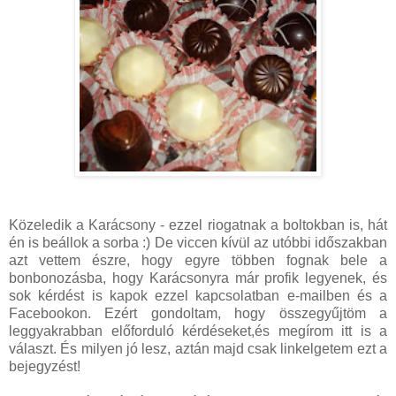
Közeledik a Karácsony - ezzel riogatnak a boltokban is, hát
én is beállok a sorba :) De viccen kívül az utóbbi időszakban
azt vettem észre, hogy egyre többen fognak bele a
bonbonozásba, hogy Karácsonyra már profik legyenek, és
sok kérdést is kapok ezzel kapcsolatban e-mailben és a
Facebookon. Ezért gondoltam, hogy összegyűjtöm a
leggyakrabban előforduló kérdéseket,és megírom itt is a
választ. És milyen jó lesz, aztán majd csak linkelgetem ezt a
bejegyzést!