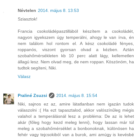
Névtelen
2014. május 8. 13:53
Sziasztok!
Francia csokoládépasztillából készítem a csokoládét,
nagyon igyekszem úgy temperálni, ahogy le van írva, én
nem találom hol rontom el. A kész csokoládé fényes,
roppanós, viszont gyorsan olvad a kézben. Aztán
szobahőmérsékleten kb 10 perc alatt lágy, kellemetlen
állagú lesz. Nem olvad meg, de nem roppan. Köszönöm, ha
tudtok segíteni, Niki.
Válasz
Praliné Zsuzsi
2014. május 8. 15:54
Niki, sajnos ez az, amire látatlanban nem igazán tudok
válaszolni :( Ha ezt tapasztalod, akkor valószínűleg mégis
valahol a temperálásnál lesz a probléma: De az is lehet
akár (főleg hogy kezd meleg lenni), hogy lassan már túl
meleg a szobahőmérséklet a bonbonoknak, különösen ha
fehér vagy tejcsokiból van a burok, ami amúgy is kevésbé