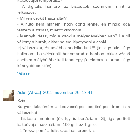
kakaóvajjal temperálsz?
- A digitális hőmérő az biztosabb szerintem, mint a
felkúszós.
- Milyen csokit használtál?
- A hűtő nem hinném, hogy gond lenne, én mindig oda
teszem a formát, mielőtt kiborítom.
- Mennyit vársz, míg a csoki a mélyedésekben van? Ha túl
vékony a burok, akkor se tud kipotyogni a csoki.
Írj válaszokat, és tovább gondolkodunk!!! (ja, egy ötlet: úgy
hallottam, ha véletlenül bennmarad a bonbon, akkor végső
esetben mélyhűtőbe kell tenni egy jó félórára a formát, úgy
könnyebben kijön)
Válasz
Adél (Afraa)
2011. november 26. 12:41
Szia!
Nagyon köszönöm a kedvességed, segítséged. Írom is a
válaszokat:
- Biztosra mentem (és így is bénáztam :S), így porított
kakaóvajat használtam. 100 gr-hoz 1 gr-ot.
- 1 "rossz pont" a felkúszós hőmérőnek :s