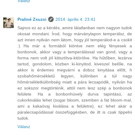
Válasz
Praliné Zsuzsi
2014. április 4. 23:41
Sajnos ez az a kérdés, amire látatlanban nem nagyon tudok
okosat mondani. Írod, hogy márványlapon temperálsz, de
azt innen nyilván nem látom, hogy jól temperálod-e a csokit
:) Ha már a formából kiöntve nem elég fényesek a
bonbonok, akkor vagy a temperálással van gond, vagy a
forma nem volt jól kitisztítva-kitörölve. Ha hűtőben, lezárva
tartod, gondolom, közben ki-kinyitod, kiveszel belőle, na
akkor is érdemes megvárni a doboz kinyitása előtt, h
szobahőmérsékletű legyen, különben a túl nagy
hőmérsékletkülönbség miatt a pára lecsapódik, nyilván ha
ez sokszor megtörténik, attól nem lesz szép a bonbonok
felülete. Ha a bonbonhüvely durva tapintású, az
cukorkiválás lehet (sugar bloom, szemben a fat bloom-mal,
ami a kakaóvaj kiválása a felületre), ez lehet akár a
páralecsapódással összefüggésben, de itt is csak tippelni
tudok.
Válasz