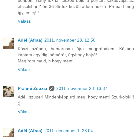
bonbon! Hány foknál teszed bele a porított kakaóvajat az
étcsokiban? én 36-35 fok között adom hozzá. Próbáld meg
így, és írj!!!
Válasz
Adél (Afraa)
2011. november 28. 12:50
Köszi szépen, hamarosan újra megpróbálom. Közben
kaptam egy digi hőmérőt, úgyhogy hajrá!
Megírom majd, h hogy ment.
Válasz
Praliné Zsuzsi
2011. november 28. 13:37
Adél, szuper! Mindenképp írd meg, hogy ment! Szurkolok!!!
:)
Válasz
Adél (Afraa)
2011. december 1. 23:04