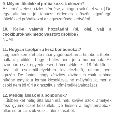
9. Milyen töltelékkel próbálkozzak először?
Ez természetesen ízlés kérdése, a blogon sok ötlet van :) De
egy általános jó tanács: érdemes először egyrétegű
töltelékkel próbálkozni az egyszerűség kedvéért!
10. Kell-e valamit hozzáadni (pl. olaj, vaj) a
csokiburoknak megolvasztott csokiba?
NEM!
11. Hogyan tároljam a kész bonbonokat?
Légmentesen zárható műanyagdobozban a hűtőben. (Lehet
hallani profiktól, hogy hűtés nem jó a bonbonnak: Ez
azonban csak egyenletesen hőmérsékletre - 18 fok körül -
beállított csokiműhelyekben kivitelezhető, otthon nem
igazán. De fontos, hogy készítés közben is csak a sima
hűtőbe tegyük a formát kicsokizva, ne mélyhűtsük, mert a
csoki nem jól tűri a drasztikus hőmérsékletváltozást.)
12. Meddig állnak el a bonbonok?
Hűtőben két hétig általában elállnak, kivéve azok, amelyek
friss gyümölccsel készültek. De frissen a legfinomabbak,
állás során az ízük veszít intenzitásából.