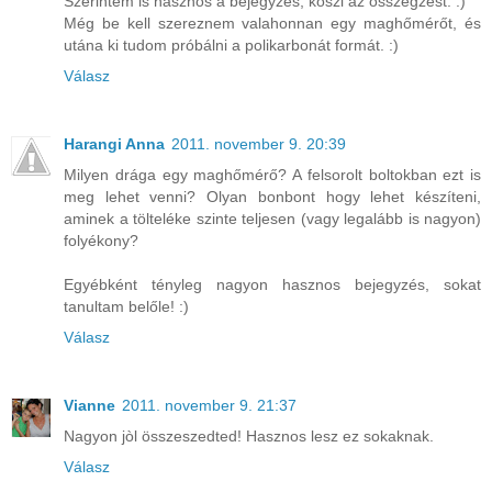
Szerintem is hasznos a bejegyzés, köszi az összegzést. :)
Még be kell szereznem valahonnan egy maghőmérőt, és
utána ki tudom próbálni a polikarbonát formát. :)
Válasz
Harangi Anna
2011. november 9. 20:39
Milyen drága egy maghőmérő? A felsorolt boltokban ezt is
meg lehet venni? Olyan bonbont hogy lehet készíteni,
aminek a tölteléke szinte teljesen (vagy legalább is nagyon)
folyékony?
Egyébként tényleg nagyon hasznos bejegyzés, sokat
tanultam belőle! :)
Válasz
Vianne
2011. november 9. 21:37
Nagyon jòl összeszedted! Hasznos lesz ez sokaknak.
Válasz