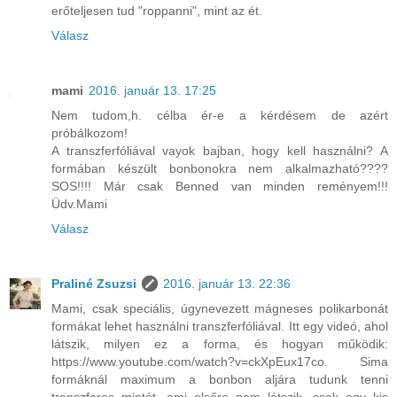
erőteljesen tud "roppanni", mint az ét.
Válasz
mami
2016. január 13. 17:25
Nem tudom,h. célba ér-e a kérdésem de azért
próbálkozom!
A transzferfóliával vayok bajban, hogy kell használni? A
formában készült bonbonokra nem alkalmazható????
SOS!!!! Már csak Benned van minden reményem!!!
Üdv.Mami
Válasz
Praliné Zsuzsi
2016. január 13. 22:36
Mami, csak speciális, úgynevezett mágneses polikarbonát
formákat lehet használni transzferfóliával. Itt egy videó, ahol
látszik, milyen ez a forma, és hogyan működik:
https://www.youtube.com/watch?v=ckXpEux17co. Sima
formáknál maximum a bonbon aljára tudunk tenni