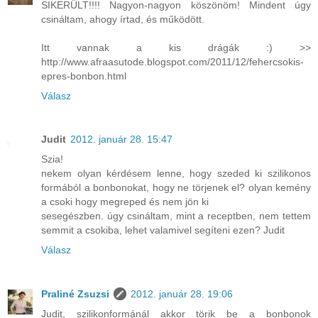
SIKERÜLT!!!! Nagyon-nagyon köszönöm! Mindent úgy
csináltam, ahogy írtad, és működött.
Itt vannak a kis drágák :) >>
http://www.afraasutode.blogspot.com/2011/12/fehercsokis-
epres-bonbon.html
Válasz
Judit
2012. január 28. 15:47
Szia!
nekem olyan kérdésem lenne, hogy szeded ki szilikonos
formából a bonbonokat, hogy ne törjenek el? olyan kemény
a csoki hogy megreped és nem jön ki
sesegészben. úgy csináltam, mint a receptben, nem tettem
semmit a csokiba, lehet valamivel segíteni ezen? Judit
Válasz
Praliné Zsuzsi
2012. január 28. 19:06
Judit, szilikonformánál akkor törik be a bonbonok