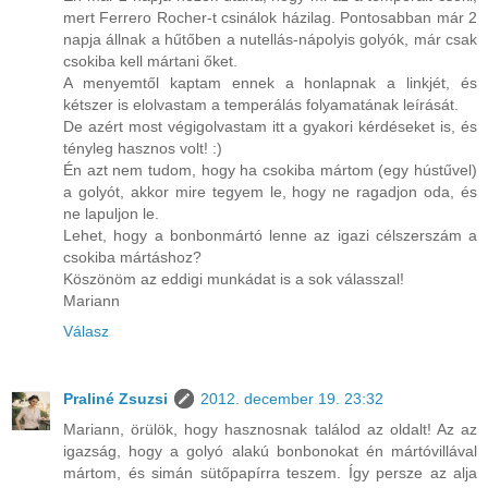
mert Ferrero Rocher-t csinálok házilag. Pontosabban már 2
napja állnak a hűtőben a nutellás-nápolyis golyók, már csak
csokiba kell mártani őket.
A menyemtől kaptam ennek a honlapnak a linkjét, és
kétszer is elolvastam a temperálás folyamatának leírását.
De azért most végigolvastam itt a gyakori kérdéseket is, és
tényleg hasznos volt! :)
Én azt nem tudom, hogy ha csokiba mártom (egy hústűvel)
a golyót, akkor mire tegyem le, hogy ne ragadjon oda, és
ne lapuljon le.
Lehet, hogy a bonbonmártó lenne az igazi célszerszám a
csokiba mártáshoz?
Köszönöm az eddigi munkádat is a sok válasszal!
Mariann
Válasz
Praliné Zsuzsi
2012. december 19. 23:32
Mariann, örülök, hogy hasznosnak találod az oldalt! Az az
igazság, hogy a golyó alakú bonbonokat én mártóvillával
mártom, és simán sütőpapírra teszem. Így persze az alja