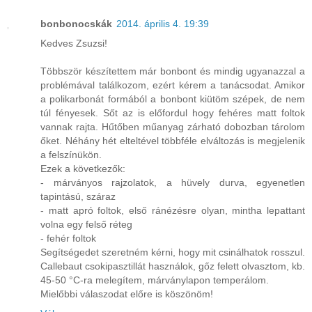
bonbonocskák
2014. április 4. 19:39
Kedves Zsuzsi!
Többször készítettem már bonbont és mindig ugyanazzal a
problémával találkozom, ezért kérem a tanácsodat. Amikor
a polikarbonát formából a bonbont kiütöm szépek, de nem
túl fényesek. Sőt az is előfordul hogy fehéres matt foltok
vannak rajta. Hűtőben műanyag zárható dobozban tárolom
őket. Néhány hét elteltével többféle elváltozás is megjelenik
a felszínükön.
Ezek a következők:
- márványos rajzolatok, a hüvely durva, egyenetlen
tapintású, száraz
- matt apró foltok, első ránézésre olyan, mintha lepattant
volna egy felső réteg
- fehér foltok
Segítségedet szeretném kérni, hogy mit csinálhatok rosszul.
Callebaut csokipasztillát használok, gőz felett olvasztom, kb.
45-50 °C-ra melegítem, márványlapon temperálom.
Mielőbbi válaszodat előre is köszönöm!