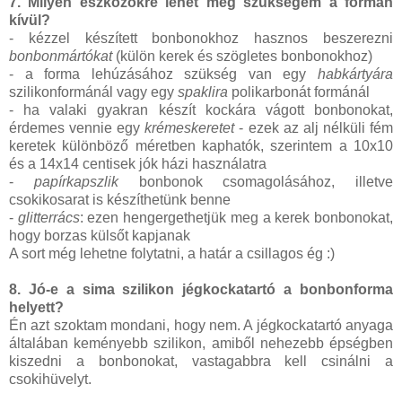
7. Milyen eszközökre lehet még szükségem a formán
kívül?
- kézzel készített bonbonokhoz hasznos beszerezni
bonbonmártókat
(külön kerek és szögletes bonbonokhoz)
- a forma lehúzásához szükség van egy
habkártyára
szilikonformánál vagy egy
spaklira
polikarbonát formánál
- ha valaki gyakran készít kockára vágott bonbonokat,
érdemes vennie egy
krémeskeretet
- ezek az alj nélküli fém
keretek különböző méretben kaphatók, szerintem a 10x10
és a 14x14 centisek jók házi használatra
-
papírkapszlik
bonbonok csomagolásához, illetve
csokikosarat is készíthetünk benne
-
glitterrács
: ezen hengergethetjük meg a kerek bonbonokat,
hogy borzas külsőt kapjanak
A sort még lehetne folytatni, a határ a csillagos ég :)
8. Jó-e a sima szilikon jégkockatartó a bonbonforma
helyett?
Én azt szoktam mondani, hogy nem. A jégkockatartó anyaga
általában keményebb szilikon, amiből nehezebb épségben
kiszedni a bonbonokat, vastagabbra kell csinálni a
csokihüvelyt.