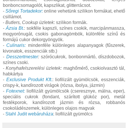
bonboncsomagolót, kapszlikat, glitterrácsot.
-
Sőregi Tortadekor:
online vehetünk szilikon formákat, ehető
csillámot.
-
Butlers, Cookup üzletek
: szilikon formák.
-
Ázsia Bt.
: sokféle kapszli, színes csokik, marcipánmassza,
mogyorónugát, csokis gabonagömbök, különféle színű és
formájú cukor dekorgyöngyök.
-
Culinaris:
mindenféle különleges alapanyagok (fűszerek,
kivonatok, esszenciák stb.)
-
Desszertmester
:
szórócukrok, bonbonmártó, díszdobozok,
színes csoki.
-
Konyhafelszerelési üzletek:
maghőmérő, csokiolvasztó tál,
habkártya
-
Exclusive Produkt Kft
.
: liofilizált gyümölcsök, esszenciák,
crispy-k, kandírozott virágok (rózsa, ibolya, jázmin)
-
Fotexnet:
liofilizált gyümölcsök (cseresznye, málna, eper),
speciális cukrok (fondant, szárított glükóz por), metál
festékporok, kandírozott jázmin és rózsa, robbanós
csokoládészemek, különleges olajos magvak
-
Stahl Judit webáruháza
: liofilizált gyümölcs