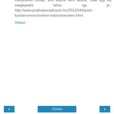
transzferes mintát, ami elsőre nem látszik, csak egy kis
meglepetés lehet, így pl.:
http://www.pralineparadicsom.hu/2013/04/kaves-
kardamomos-bonbon-balzsamecetes.html.
Válasz
‹
›
Főoldal