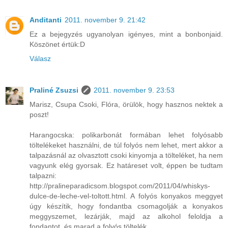
Anditanti
2011. november 9. 21:42
Ez a bejegyzés ugyanolyan igényes, mint a bonbonjaid.
Köszönet értük:D
Válasz
Praliné Zsuzsi
2011. november 9. 23:53
Marisz, Csupa Csoki, Flóra, örülök, hogy hasznos nektek a
poszt!
Harangocska: polikarbonát formában lehet folyósabb
töltelékeket használni, de túl folyós nem lehet, mert akkor a
talpazásnál az olvasztott csoki kinyomja a tölteléket, ha nem
vagyunk elég gyorsak. Ez határeset volt, éppen be tudtam
talpazni:
http://pralineparadicsom.blogspot.com/2011/04/whiskys-
dulce-de-leche-vel-toltott.html. A folyós konyakos meggyet
úgy készítik, hogy fondantba csomagolják a konyakos
meggyszemet, lezárják, majd az alkohol feloldja a
fondantot, és marad a folyós töltelék.