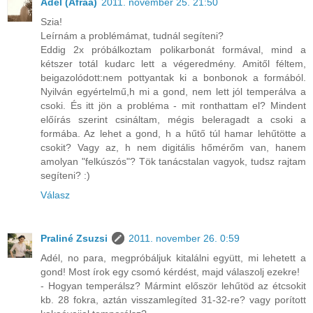
Adél (Afraa)
2011. november 25. 21:50
Szia!
Leírnám a problémámat, tudnál segíteni?
Eddig 2x próbálkoztam polikarbonát formával, mind a
kétszer totál kudarc lett a végeredmény. Amitől féltem,
beigazolódott:nem pottyantak ki a bonbonok a formából.
Nyilván egyértelmű,h mi a gond, nem lett jól temperálva a
csoki. És itt jön a probléma - mit ronthattam el? Mindent
előírás szerint csináltam, mégis beleragadt a csoki a
formába. Az lehet a gond, h a hűtő túl hamar lehűtötte a
csokit? Vagy az, h nem digitális hőmérőm van, hanem
amolyan "felkúszós"? Tök tanácstalan vagyok, tudsz rajtam
segíteni? :)
Válasz
Praliné Zsuzsi
2011. november 26. 0:59
Adél, no para, megpróbáljuk kitalálni együtt, mi lehetett a
gond! Most írok egy csomó kérdést, majd válaszolj ezekre!
- Hogyan temperálsz? Mármint először lehűtöd az étcsokit
kb. 28 fokra, aztán visszamlegíted 31-32-re? vagy porított