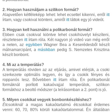
2. Hogyan használjam a szilikon formát?
Alapvetően kétféleképp lehet: lehet ecsettel kikenni, erről
itt
írtam, vagy csokival kiönteni, amiről
itt
láttok egy jó videót.
3. Hogyan kell használni a polikarbonát formát?
Ebben csak csokival kiöntve lehet csokihüvelyt készíteni,
részletesen
itt
írtam róla. Két nagyon jó videó van még erről
a neten, az
egyikben
Wagner Bea a Keserédesből készít
málnamarcipánt, a
másikban
pedig S. Nemzetes Krisztina
készít bonbont.
4. Mi az a temperálás?
A temperálás röviden az az eljárás, amivel elérjük, a csoki
szerkezete optimális legyen, és így a csokik fényes és
roppanós lesz. Bővebben
itt
írtam róla. Én polikarbonát
formáknál porított kakaóvajjal temperálok, szilikon
formákhoz a beoltó módszer (a leírásomban a 2. pont) is jó.
5. Milyen csokikat vegyek bonbonkészítéshez?
Étcsokiknál
a magas kakaótartalmú étcsokikat érdemes
venni: 60, 70, 80% körüli kakaótartalommal. Én általában