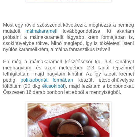
Most egy rövid szösszenet következik, méghozzá a nemrég
mutatott
málnakaramell
továbbgondolása. Ki akartam
próbálni a málnakaramellt lágyabb krém formájában is,
csokihüvelybe töltve. Minő meglepő, így is tökéletes! Isteni
nyúlós karamellkrém, a málna fantasztikus ízével!
Én még a málnakaramell készítésekor kb. 3-4 kanálnyit
meghagytam, és azon melegében 2-3 kanál tejszínnel
felhígítottam, majd hagytam kihűlni. Az így kapott krémet
pedig
polikarbonát formában
készült étcsokihüvelybe
töltöttem (20 dkg
étcsokiból
), majd lezártam a bonbonokat.
Összesen 16 darab bonbon lett ebből a mennyiségből.