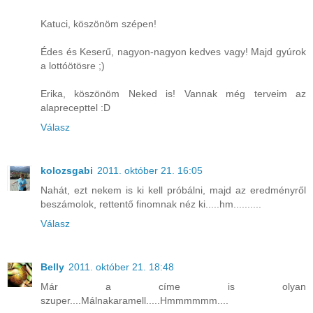
Katuci, köszönöm szépen!
Édes és Keserű, nagyon-nagyon kedves vagy! Majd gyúrok
a lottóötösre ;)
Erika, köszönöm Neked is! Vannak még terveim az
alaprecepttel :D
Válasz
kolozsgabi
2011. október 21. 16:05
Nahát, ezt nekem is ki kell próbálni, majd az eredményről
beszámolok, rettentő finomnak néz ki.....hm..........
Válasz
Belly
2011. október 21. 18:48
Már a címe is olyan
szuper....Málnakaramell.....Hmmmmmm....