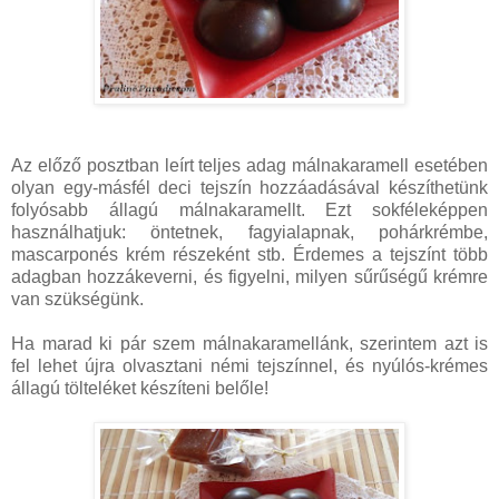
Az előző posztban leírt teljes adag málnakaramell esetében
olyan egy-másfél deci tejszín hozzáadásával készíthetünk
folyósabb állagú málnakaramellt. Ezt sokféleképpen
használhatjuk: öntetnek, fagyialapnak, pohárkrémbe,
mascarponés krém részeként stb. Érdemes a tejszínt több
adagban hozzákeverni, és figyelni, milyen sűrűségű krémre
van szükségünk.
Ha marad ki pár szem málnakaramellánk, szerintem azt is
fel lehet újra olvasztani némi tejszínnel, és nyúlós-krémes
állagú tölteléket készíteni belőle!