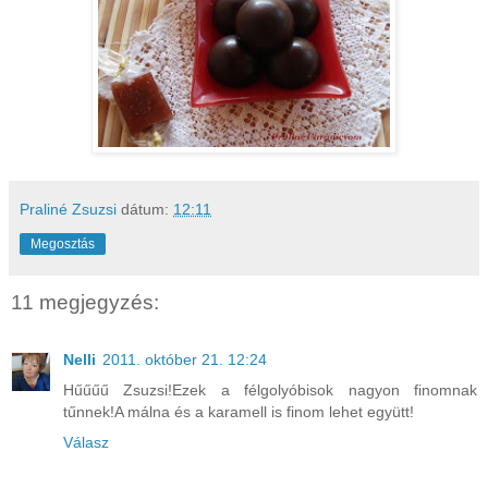
Praliné Zsuzsi
dátum:
12:11
Megosztás
11 megjegyzés:
Nelli
2011. október 21. 12:24
Hűűűű Zsuzsi!Ezek a félgolyóbisok nagyon finomnak
tűnnek!A málna és a karamell is finom lehet együtt!
Válasz