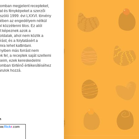
gomban megjelent recepteket,
at és fényképeket a szerzői
 szóló 1999. évi LXXVI. törvény
mében az engedélyem nélkül
 közzétenni tilos. Ez alól
lt képeznek azok a
oldalak, ahol nem közlik a
írást, és a folytatásért a
ra lehet kattintani.
yiben más forrást nem
ek fel, a receptek saját szellemi
keim, ezek kereskedelmi
lomban történő értékesítéséhez
árulok hozzá.
m
w.
flick
r
.com