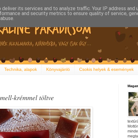
deliver its services and to analyze traffic. Your IP address and
formance and security metrics to ensure quality of service, ge
 abuse.
Technika, alapok
Könyvajánló
Csokis helyek & események
Magam
mell-krémmel töltve
textúr
Mottóm
minden
megtal