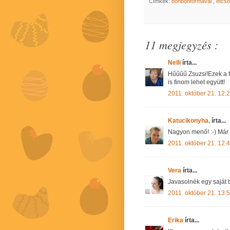
Címkék:
bonbonformával
,
étcs
11 megjegyzés :
Nelli
írta...
Hűűűű Zsuzsi!Ezek a 
is finom lehet együtt!
2011. október 21. 12:
Katucikonyha,
írta...
Nagyon menő! :-) Már a
2011. október 21. 12:
Vera
írta...
Javasolnék egy saját b
2011. október 21. 13:
Erika
írta...