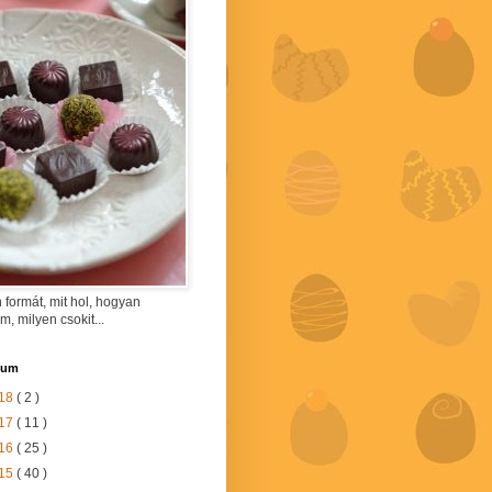
 formát, mit hol, hogyan
am, milyen csokit...
vum
18
( 2 )
17
( 11 )
16
( 25 )
15
( 40 )