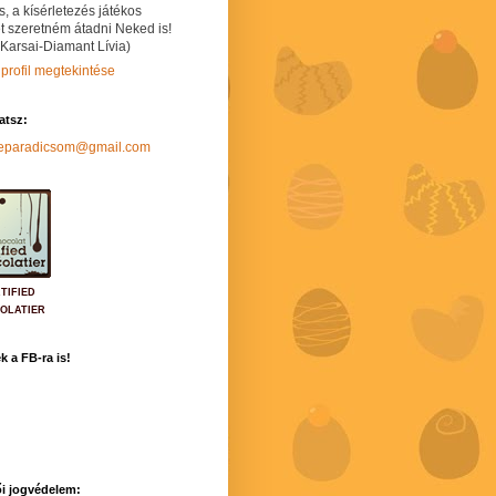
s, a kísérletezés játékos
t szeretném átadni Neked is!
 Karsai-Diamant Lívia)
 profil megtekintése
hatsz:
neparadicsom@gmail.com
TIFIED
OLATIER
k a FB-ra is!
i jogvédelem: