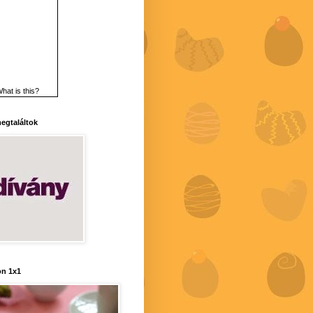
hat is this?
 megtaláltok
n 1x1