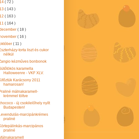
14
( 72 )
13
( 143 )
12
( 163 )
11
( 164 )
december
( 18 )
november
( 16 )
október
( 11 )
Eszterházy-torta liszt és cukor
nélkül
Zangio kézműves bonbonok
Sütőtökös karamella
Halloweenre - VKF XLV.
Kifőztük Karácsony 2011
hamarosan!
Praliné málnakaramell-
krémmel töltve
chococo - új csokilelőhely nyílt
Budapesten!
Levendulás-marcipánkrémes
praliné
Körtepálinkás-marcipános
praliné
Málnakaramell