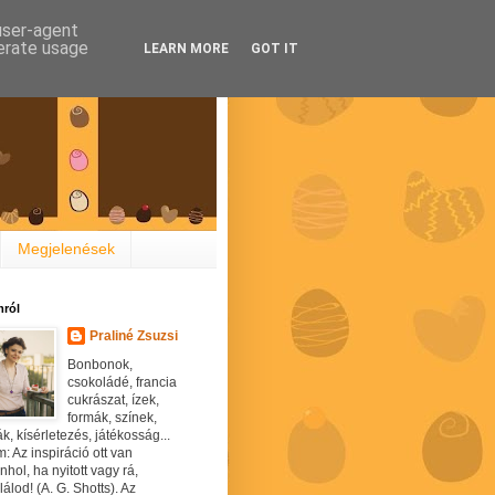
 user-agent
nerate usage
LEARN MORE
GOT IT
Megjelenések
ról
Praliné Zsuzsi
Bonbonok,
csokoládé, francia
cukrászat, ízek,
formák, színek,
ák, kísérletezés, játékosság...
: Az inspiráció ott van
hol, ha nyitott vagy rá,
álod! (A. G. Shotts). Az