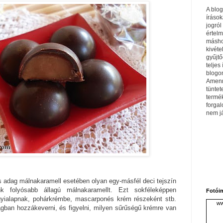
A blo
írások
jogról
értel
máshol
kivéte
gyűjtő
teljes 
blogom
Amenn
tüntet
termé
forga
nem j
es adag málnakaramell esetében olyan egy-másfél deci tejszín
nk folyósabb állagú málnakaramellt. Ezt sokféleképpen
Fotói
agyialapnak, pohárkrémbe, mascarponés krém részeként stb.
ww
gban hozzákeverni, és figyelni, milyen sűrűségű krémre van