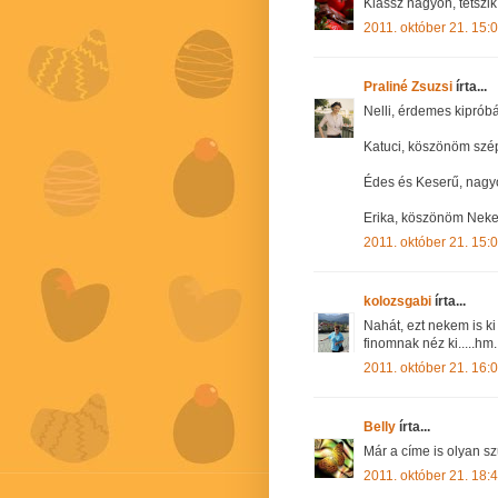
Klassz nagyon, tetszik
2011. október 21. 15:
Praliné Zsuzsi
írta...
Nelli, érdemes kipróbá
Katuci, köszönöm szé
Édes és Keserű, nagyo
Erika, köszönöm Neked
2011. október 21. 15:
kolozsgabi
írta...
Nahát, ezt nekem is ki
finomnak néz ki.....hm....
2011. október 21. 16:
Belly
írta...
Már a címe is olyan s
2011. október 21. 18: