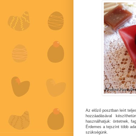
Az előző posztban leírt telj
hozzáadásával készíthetü
használhatjuk: öntetnek, f
Érdemes a tejszínt több ada
szükségünk.