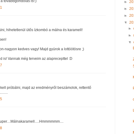
 a továbbgondolás is!:)
►
20
01
►
20
►
20
▼
20
►
lni, hihetetlenül ütős ízkombó a málna és karamell!
►
pen!
▼
n-nagyon kedves vagy! Majd gyúrok a lottóötösre ;)
 is! Vannak még terveim az alaprecepttel :D
07
 kell próbálni, majd az eredményről beszámolok, rettentő
......
05
zuper....Málnakaramell.....Hmmmmmm....
48