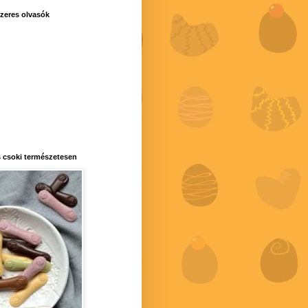
zeres olvasók
 csoki természetesen