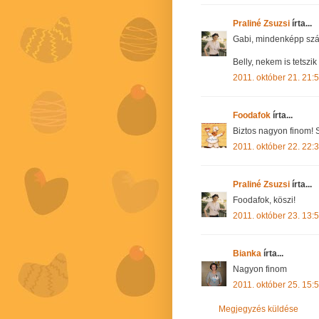
Praliné Zsuzsi
írta...
Gabi, mindenképp szám
Belly, nekem is tetszik 
2011. október 21. 21:
Foodafok
írta...
Biztos nagyon finom! S
2011. október 22. 22:
Praliné Zsuzsi
írta...
Foodafok, köszi!
2011. október 23. 13:
Bianka
írta...
Nagyon finom
2011. október 25. 15:
Megjegyzés küldése