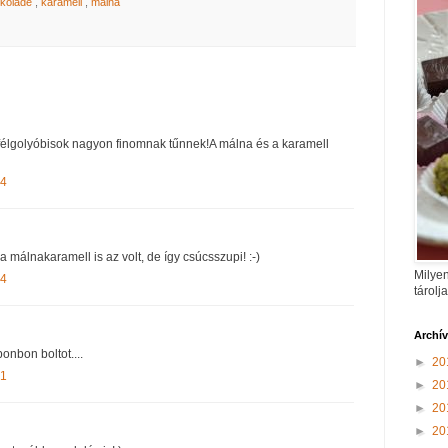
okoládé
,
karamell
,
málna
félgolyóbisok nagyon finomnak tűnnek!A málna és a karamell
24
 málnakaramell is az volt, de így csúcsszupi! :-)
Milyen
44
tárolj
Archí
onbon boltot....
►
20
51
►
20
►
20
►
20