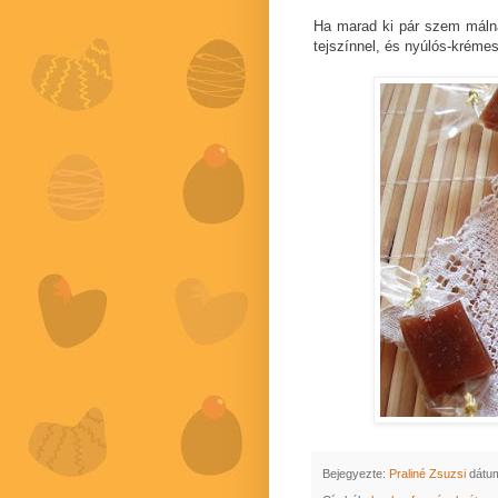
Ha marad ki pár szem málnak
tejszínnel, és nyúlós-krémes 
Bejegyezte:
Praliné Zsuzsi
dátu