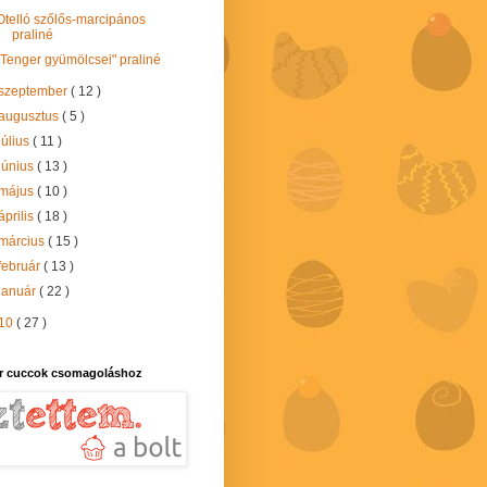
Otelló szőlős-marcipános
praliné
"Tenger gyümölcsei" praliné
szeptember
( 12 )
augusztus
( 5 )
július
( 11 )
június
( 13 )
május
( 10 )
április
( 18 )
március
( 15 )
február
( 13 )
január
( 22 )
10
( 27 )
r cuccok csomagoláshoz