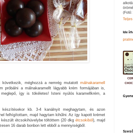
alkotá
örömé
(Fotó:
Teljes
Ide ír
prali
CER
t következik, méghozzá a nemrég mutatott
málnakaramell
CHOC
am próbálni a málnakaramellt lágyabb krém formájában is,
 meglepő, így is tökéletes! Isteni nyúlós karamellkrém, a
Gyerte
készítésekor kb. 3-4 kanálnyit meghagytam, és azon
el felhígítottam, majd hagytam kihűlni. Az így kapott krémet
készült étcsokihüvelybe töltöttem (20 dkg
étcsokiból
), majd
zesen 16 darab bonbon lett ebből a mennyiségből.
Szerző