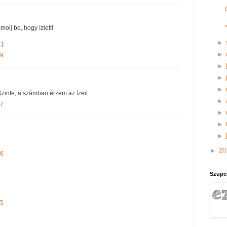
olj be, hogy ízlett!
►
:)
►
59
►
►
►
zinte, a számban érzem az ízeit.
►
37
►
►
►
►
20
56
Szupe
55