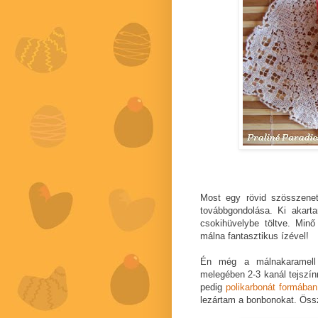
Most egy rövid szösszene
továbbgondolása. Ki akart
csokihüvelybe töltve. Minő
málna fantasztikus ízével!
Én még a málnakaramell 
melegében 2-3 kanál tejszínn
pedig
polikarbonát formában
lezártam a bonbonokat. Öss