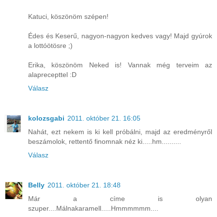
Katuci, köszönöm szépen!
Édes és Keserű, nagyon-nagyon kedves vagy! Majd gyúrok
a lottóötösre ;)
Erika, köszönöm Neked is! Vannak még terveim az
alaprecepttel :D
Válasz
kolozsgabi
2011. október 21. 16:05
Nahát, ezt nekem is ki kell próbálni, majd az eredményről
beszámolok, rettentő finomnak néz ki.....hm..........
Válasz
Belly
2011. október 21. 18:48
Már a címe is olyan
szuper....Málnakaramell.....Hmmmmmm....