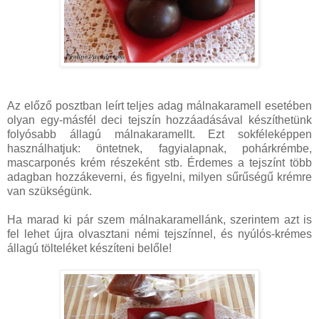
Az előző posztban leírt teljes adag málnakaramell esetében
olyan egy-másfél deci tejszín hozzáadásával készíthetünk
folyósabb állagú málnakaramellt. Ezt sokféleképpen
használhatjuk: öntetnek, fagyialapnak, pohárkrémbe,
mascarponés krém részeként stb. Érdemes a tejszínt több
adagban hozzákeverni, és figyelni, milyen sűrűségű krémre
van szükségünk.
Ha marad ki pár szem málnakaramellánk, szerintem azt is
fel lehet újra olvasztani némi tejszínnel, és nyúlós-krémes
állagú tölteléket készíteni belőle!