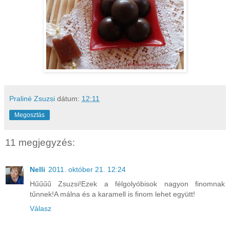
Praliné Zsuzsi
dátum:
12:11
Megosztás
11 megjegyzés:
Nelli
2011. október 21. 12:24
Hűűűű Zsuzsi!Ezek a félgolyóbisok nagyon finomnak
tűnnek!A málna és a karamell is finom lehet együtt!
Válasz