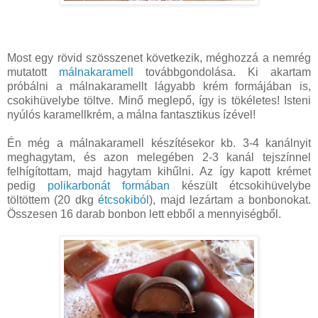
Most egy rövid szösszenet következik, méghozzá a nemrég
mutatott
málnakaramell
továbbgondolása. Ki akartam
próbálni a málnakaramellt lágyabb krém formájában is,
csokihüvelybe töltve. Minő meglepő, így is tökéletes! Isteni
nyúlós karamellkrém, a málna fantasztikus ízével!
Én még a málnakaramell készítésekor kb. 3-4 kanálnyit
meghagytam, és azon melegében 2-3 kanál tejszínnel
felhígítottam, majd hagytam kihűlni. Az így kapott krémet
pedig
polikarbonát formában
készült étcsokihüvelybe
töltöttem (20 dkg
étcsokiból
), majd lezártam a bonbonokat.
Összesen 16 darab bonbon lett ebből a mennyiségből.