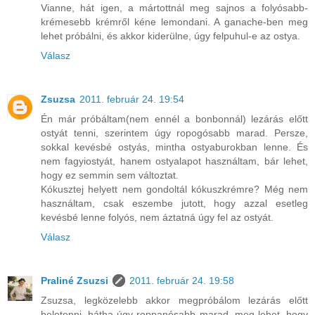
Vianne, hát igen, a mártottnál meg sajnos a folyósabb-
krémesebb krémről kéne lemondani. A ganache-ben meg
lehet próbálni, és akkor kiderülne, úgy felpuhul-e az ostya.
Válasz
Zsuzsa
2011. február 24. 19:54
Én már próbáltam(nem ennél a bonbonnál) lezárás előtt
ostyát tenni, szerintem úgy ropogósabb marad. Persze,
sokkal kevésbé ostyás, mintha ostyaburokban lenne. És
nem fagyiostyát, hanem ostyalapot használtam, bár lehet,
hogy ez semmin sem változtat.
Kókusztej helyett nem gondoltál kókuszkrémre? Még nem
használtam, csak eszembe jutott, hogy azzal esetleg
kevésbé lenne folyós, nem áztatná úgy fel az ostyát.
Válasz
Praliné Zsuzsi
2011. február 24. 19:58
Zsuzsa, legközelebb akkor megpróbálom lezárás előtt
beletenni, hátha úgy roppanósabb marad, meg lehet, hogy