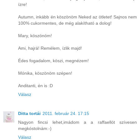
ízre!
Autumn, inkább én köszönöm Neked az ötletet! Sajnos nem
100% cukormentes, de még alakítható a dolog!
Mary, köszönöm!
Ami, hajrá! Remélem, ízlik majd!
Édes fogadalom, köszi, megnézem!
Mónika, köszönöm szépen!
Anditanti, én is :D
Válasz
Ditta tortái
2011. február 24. 17:15
Nagyon fincsi lehet,imádom a a raffaellót szívesen
megkóstolnám:-)
Válasz