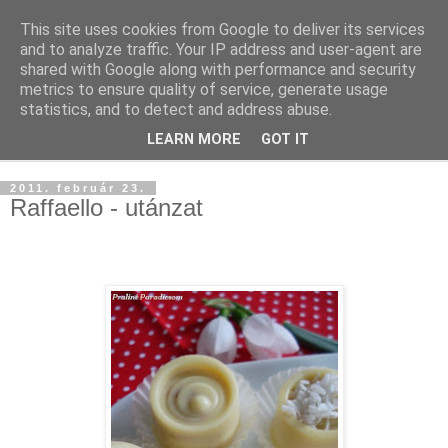
This site uses cookies from Google to deliver its services
and to analyze traffic. Your IP address and user-agent are
shared with Google along with performance and security
metrics to ensure quality of service, generate usage
statistics, and to detect and address abuse.
LEARN MORE
GOT IT
▼
2011. február 23.
Raffaello - utánzat