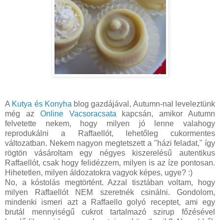
A
Kutya és Konyha
blog gazdájával, Autumn-nal leveleztünk
még az
Online Vacsoracsata
kapcsán, amikor Autumn
felvetette nekem, hogy milyen jó lenne valahogy
reprodukálni a Raffaellót, lehetőleg cukormentes
változatban. Nekem nagyon megtetszett a "házi feladat," így
rögtön vásároltam egy négyes kiszerelésű autentikus
Raffaellót, csak hogy felidézzem, milyen is az íze pontosan.
Hihetetlen, milyen áldozatokra vagyok képes, ugye? :)
No, a kóstolás megtörtént. Azzal tisztában voltam, hogy
milyen Raffaellót NEM szeretnék csinálni. Gondolom,
mindenki ismeri azt a Raffaello golyó receptet, ami egy
brutál mennyiségű cukrot tartalmazó szirup főzésével