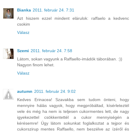
Bianka
2011. február 24. 7:31
Azt hiszem ezzel mindent elárulok: raffaelo a kedvenc
csokim
Válasz
Szemi
2011. február 24. 7:58
Látom, sokan vagyunk a Raffaello-imádók táborában. :))
Nagyon finom lehet.
Válasz
autumn
2011. február 24. 9:02
Kedves Erinacea! Szavakba sem tudom önteni, hogy
mennyire hálás vagyok, hogy megpróbáltad, kísérleteztél
vele és még ha nem is teljesen cukormentes lett, de nagy
igyekezettel csökkentettél a cukor mennyiségén a
kérésemre! Úgy látom sokunkat foglalkoztat a tejpor és
cukorszirup mentes Raffaello, nem beszélve az ízéről és