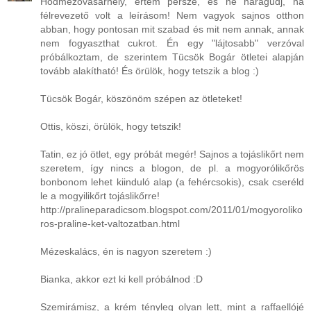
Hódmezővásárhely, értem persze, és ne haragudj, ha
félrevezető volt a leírásom! Nem vagyok sajnos otthon
abban, hogy pontosan mit szabad és mit nem annak, annak
nem fogyaszthat cukrot. Én egy "lájtosabb" verzóval
próbálkoztam, de szerintem Tücsök Bogár ötletei alapján
tovább alakítható! És örülök, hogy tetszik a blog :)
Tücsök Bogár, köszönöm szépen az ötleteket!
Ottis, köszi, örülök, hogy tetszik!
Tatin, ez jó ötlet, egy próbát megér! Sajnos a tojáslikőrt nem
szeretem, így nincs a blogon, de pl. a mogyorólikőrös
bonbonom lehet kiinduló alap (a fehércsokis), csak cseréld
le a mogyilikőrt tojáslikőrre!
http://pralineparadicsom.blogspot.com/2011/01/mogyoroliko
ros-praline-ket-valtozatban.html
Mézeskalács, én is nagyon szeretem :)
Bianka, akkor ezt ki kell próbálnod :D
Szemirámisz, a krém tényleg olyan lett, mint a raffaellójé