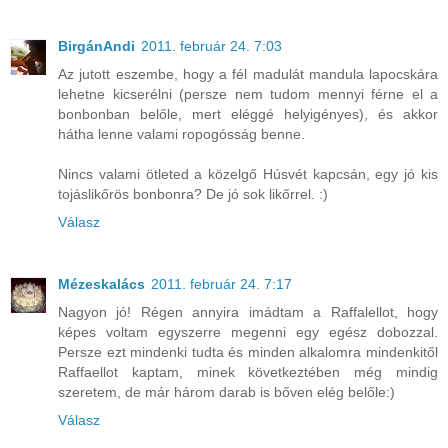
BirgánAndi
2011. február 24. 7:03
Az jutott eszembe, hogy a fél madulát mandula lapocskára
lehetne kicserélni (persze nem tudom mennyi férne el a
bonbonban belőle, mert eléggé helyigényes), és akkor
hátha lenne valami ropogósság benne.
Nincs valami ötleted a közelgő Húsvét kapcsán, egy jó kis
tojáslikőrös bonbonra? De jó sok likőrrel. :)
Válasz
Mézeskalács
2011. február 24. 7:17
Nagyon jó! Régen annyira imádtam a Raffalellot, hogy
képes voltam egyszerre megenni egy egész dobozzal.
Persze ezt mindenki tudta és minden alkalomra mindenkitől
Raffaellot kaptam, minek következtében még mindig
szeretem, de már három darab is bőven elég belőle:)
Válasz