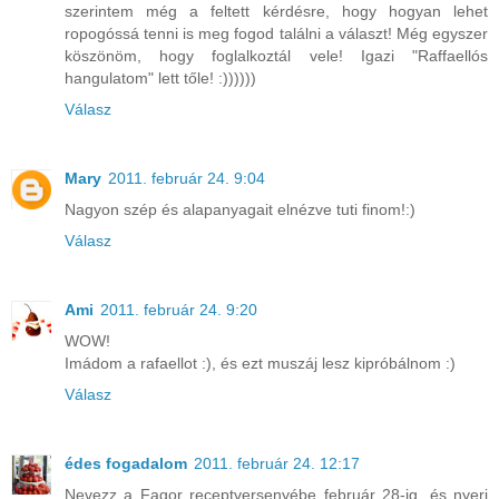
szerintem még a feltett kérdésre, hogy hogyan lehet
ropogóssá tenni is meg fogod találni a választ! Még egyszer
köszönöm, hogy foglalkoztál vele! Igazi "Raffaellós
hangulatom" lett tőle! :))))))
Válasz
Mary
2011. február 24. 9:04
Nagyon szép és alapanyagait elnézve tuti finom!:)
Válasz
Ami
2011. február 24. 9:20
WOW!
Imádom a rafaellot :), és ezt muszáj lesz kipróbálnom :)
Válasz
édes fogadalom
2011. február 24. 12:17
Nevezz a Fagor receptversenyébe február 28-ig, és nyerj