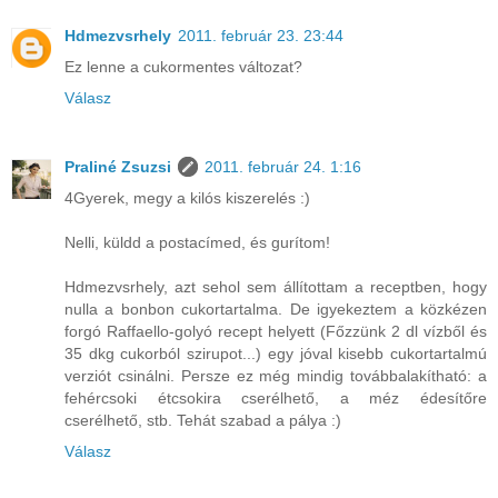
Hdmezvsrhely
2011. február 23. 23:44
Ez lenne a cukormentes változat?
Válasz
Praliné Zsuzsi
2011. február 24. 1:16
4Gyerek, megy a kilós kiszerelés :)
Nelli, küldd a postacímed, és gurítom!
Hdmezvsrhely, azt sehol sem állítottam a receptben, hogy
nulla a bonbon cukortartalma. De igyekeztem a közkézen
forgó Raffaello-golyó recept helyett (Főzzünk 2 dl vízből és
35 dkg cukorból szirupot...) egy jóval kisebb cukortartalmú
verziót csinálni. Persze ez még mindig továbbalakítható: a
fehércsoki étcsokira cserélhető, a méz édesítőre
cserélhető, stb. Tehát szabad a pálya :)
Válasz