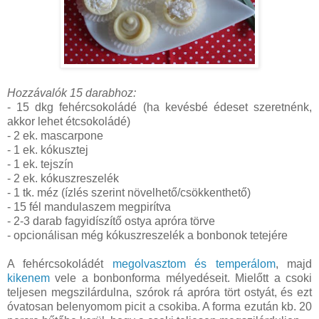
Hozzávalók 15 darabhoz:
- 15 dkg fehércsokoládé (ha kevésbé édeset szeretnénk,
akkor lehet étcsokoládé)
- 2 ek. mascarpone
- 1 ek. kókusztej
- 1 ek. tejszín
- 2 ek. kókuszreszelék
- 1 tk. méz (ízlés szerint növelhető/csökkenthető)
- 15 fél mandulaszem megpirítva
- 2-3 darab fagyidíszítő ostya apróra törve
- opcionálisan még kókuszreszelék a bonbonok tetejére
A fehércsokoládét
megolvasztom és temperálom
, majd
kikenem
vele a bonbonforma mélyedéseit. Mielőtt a csoki
teljesen megszilárdulna, szórok rá apróra tört ostyát, és ezt
óvatosan belenyomom picit a csokiba. A forma ezután kb. 20