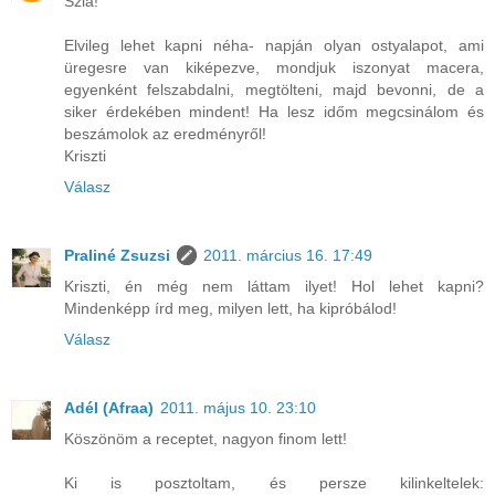
Szia!
Elvileg lehet kapni néha- napján olyan ostyalapot, ami
üregesre van kiképezve, mondjuk iszonyat macera,
egyenként felszabdalni, megtölteni, majd bevonni, de a
siker érdekében mindent! Ha lesz időm megcsinálom és
beszámolok az eredményről!
Kriszti
Válasz
Praliné Zsuzsi
2011. március 16. 17:49
Kriszti, én még nem láttam ilyet! Hol lehet kapni?
Mindenképp írd meg, milyen lett, ha kipróbálod!
Válasz
Adél (Afraa)
2011. május 10. 23:10
Köszönöm a receptet, nagyon finom lett!
Ki is posztoltam, és persze kilinkeltelek: