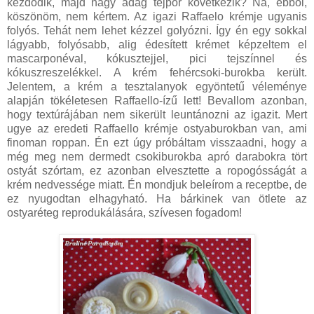
kezdődik, majd nagy adag tejpor következik? Na, ebből,
köszönöm, nem kértem. Az igazi Raffaelo krémje ugyanis
folyós. Tehát nem lehet kézzel golyózni. Így én egy sokkal
lágyabb, folyósabb, alig édesített krémet képzeltem el
mascarponéval, kókusztejjel, pici tejszínnel és
kókuszreszelékkel. A krém fehércsoki-burokba került.
Jelentem, a krém a tesztalanyok egyöntetű véleménye
alapján tökéletesen Raffaello-ízű lett! Bevallom azonban,
hogy textúrájában nem sikerült leuntánozni az igazit. Mert
ugye az eredeti Raffaello krémje ostyaburokban van, ami
finoman roppan. Én ezt úgy próbáltam visszaadni, hogy a
még meg nem dermedt csokiburokba apró darabokra tört
ostyát szórtam, ez azonban elvesztette a ropogósságát a
krém nedvessége miatt. Én mondjuk beleírom a receptbe, de
ez nyugodtan elhagyható. Ha bárkinek van ötlete az
ostyaréteg reprodukálására, szívesen fogadom!