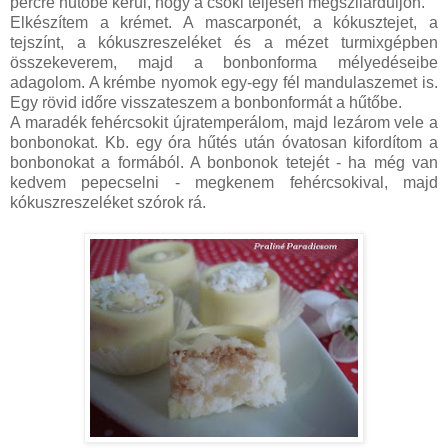
percre hűtőbe kerül, hogy a csoki teljesen megszilárduljon.
Elkészítem a krémet. A mascarponét, a kókusztejet, a
tejszínt, a kókuszreszeléket és a mézet turmixgépben
összekeverem, majd a bonbonforma mélyedéseibe
adagolom. A krémbe nyomok egy-egy fél mandulaszemet is.
Egy rövid időre visszateszem a bonbonformát a hűtőbe.
A maradék fehércsokit újratemperálom, majd lezárom vele a
bonbonokat. Kb. egy óra hűtés után óvatosan kifordítom a
bonbonokat a formából. A bonbonok tetejét - ha még van
kedvem pepecselni - megkenem fehércsokival, majd
kókuszreszeléket szórok rá.