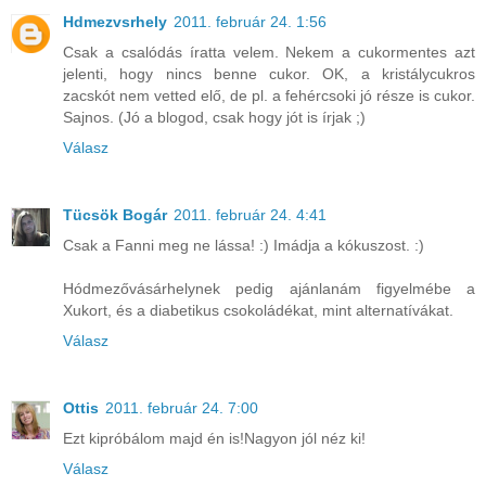
Hdmezvsrhely
2011. február 24. 1:56
Csak a csalódás íratta velem. Nekem a cukormentes azt
jelenti, hogy nincs benne cukor. OK, a kristálycukros
zacskót nem vetted elő, de pl. a fehércsoki jó része is cukor.
Sajnos. (Jó a blogod, csak hogy jót is írjak ;)
Válasz
Tücsök Bogár
2011. február 24. 4:41
Csak a Fanni meg ne lássa! :) Imádja a kókuszost. :)
Hódmezővásárhelynek pedig ajánlanám figyelmébe a
Xukort, és a diabetikus csokoládékat, mint alternatívákat.
Válasz
Ottis
2011. február 24. 7:00
Ezt kipróbálom majd én is!Nagyon jól néz ki!
Válasz