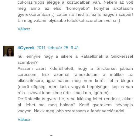
cukorszirupos eléggé a köztudatban van. Nekem az volt
még anno az első "komolyabb" konyhai alkotásom
gyerekkoromban :) Láttam a Tied is, az is nagyon szuper!
Én meg valami folyósabb tölteléket szerettem volna :)
Válasz
4Gyerek
2011. február 25. 6:41
hú, ennyire nagy a sikere a Rafaellonak a Snickerssel
szemben?
Asszem azért kiderülhetett, hogy a Snickerset jobban
ceressem, hisz azonnal rámozdultam a múltkor az
elkészítésére, igaz nálam még nem került fel a blogra
(merő dögség, mert lusta vagyok bepötyögni, kép is van
róla...szóval tenni kéne érte...majd ma, ígérem).
De Rafaello is gyere be, s ha kilóslag lehet rendelni, akkor
pl. lehet ma meg holnap? Kettő gyerekem névnapja
vagyon. Nekik meg jobb szeressem a fehér verziót adni.
Válasz