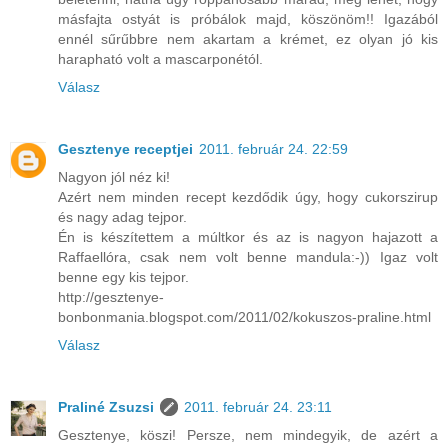
másfajta ostyát is próbálok majd, köszönöm!! Igazából
ennél sűrűbbre nem akartam a krémet, ez olyan jó kis
harapható volt a mascarponétól.
Válasz
Gesztenye receptjei
2011. február 24. 22:59
Nagyon jól néz ki!
Azért nem minden recept kezdődik úgy, hogy cukorszirup
és nagy adag tejpor.
Én is készítettem a múltkor és az is nagyon hajazott a
Raffaellóra, csak nem volt benne mandula:-)) Igaz volt
benne egy kis tejpor.
http://gesztenye-
bonbonmania.blogspot.com/2011/02/kokuszos-praline.html
Válasz
Praliné Zsuzsi
2011. február 24. 23:11
Gesztenye, köszi! Persze, nem mindegyik, de azért a