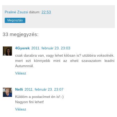
Praliné Zsuzsi
dátum:
22:53
Megosztás
33 megjegyzés:
4Gyerek
2011. február 23. 23:03
csak darabra van, vagy lehet kilósan is? utübbira voksolnék.
mert ezt könnyebb mint az eheti szavazatom leadni
Autumnnál.
Válasz
Nelli
2011. február 23. 23:07
Küldöm a postacímet én is!:-)
Nagyon fini lehet!
Válasz