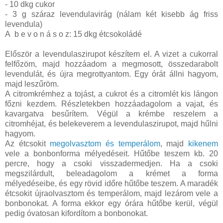
- 10 dkg cukor
- 3 g száraz levendulavirág (nálam két kisebb ág friss
levendula)
A b e v o n á s o z: 15 dkg étcsokoládé
Először a levendulaszirupot készítem el. A vizet a cukorral
felfőzöm, majd hozzáadom a megmosott, összedarabolt
levendulát, és újra megrottyantom. Egy órát állni hagyom,
majd leszűröm.
A citromkrémhez a tojást, a cukrot és a citromlét kis lángon
főzni kezdem. Részletekben hozzáadagolom a vajat, és
kavargatva besűrítem. Végül a krémbe reszelem a
citromhéjat, és belekeverem a levendulaszirupot, majd hűlni
hagyom.
Az étcsokit
megolvasztom és temperálom
, majd
kikenem
vele a bonbonforma mélyedéseit. Hűtőbe teszem kb. 20
percre, hogy a csoki visszadermedjen. Ha a csoki
megszilárdult, beleadagolom a krémet a forma
mélyedéseibe, és egy rövid időre hűtőbe teszem. A maradék
étcsokit újraolvasztom és temperálom, majd lezárom vele a
bonbonokat. A forma ekkor egy órára hűtőbe kerül, végül
pedig óvatosan kifordítom a bonbonokat.