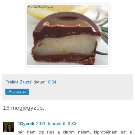
Praliné Zsuzsi
dátum:
0:54
Megosztás
16 megjegyzés:
4Gyerek
2011. február 9. 6:33
bár nem toplistás a citrom nálam, kipróbálnám ezt a