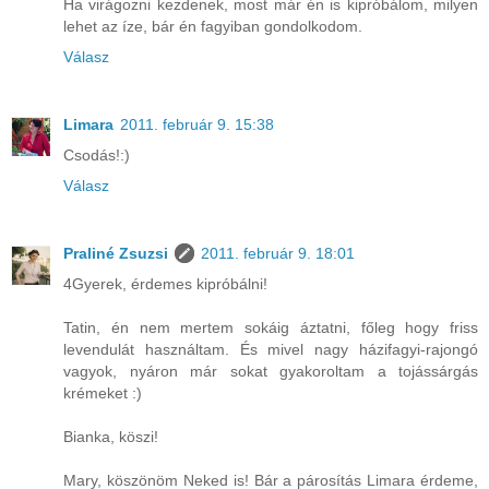
Ha virágozni kezdenek, most már én is kipróbálom, milyen
lehet az íze, bár én fagyiban gondolkodom.
Válasz
Limara
2011. február 9. 15:38
Csodás!:)
Válasz
Praliné Zsuzsi
2011. február 9. 18:01
4Gyerek, érdemes kipróbálni!
Tatin, én nem mertem sokáig áztatni, főleg hogy friss
levendulát használtam. És mivel nagy házifagyi-rajongó
vagyok, nyáron már sokat gyakoroltam a tojássárgás
krémeket :)
Bianka, köszi!
Mary, köszönöm Neked is! Bár a párosítás Limara érdeme,