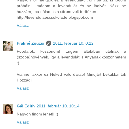
próbálni. Imádom a levendulát és az ibolyát. Nézz be
hozzám, ma nálam is a citrom volt terítéken.
http://levendulaescsokolade.blogspot.com
Válasz
Praliné Zsuzsi
2011. február 10. 0:22
Foodafok, köszönöm! Engem általában utálnak a
(szoba)növények, így a levendulát is Anyának köszönhetem
:)
Vianne, akkor ez Neked való darab! Mindjárt bekukkantok
Hozzád!
Válasz
Gál Edith
2011. február 10. 10:14
Nagyon finom lehet!!!:)
Válasz