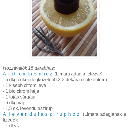
Hozzávalók 15 darabhoz:
A c i t r o m k r é m h e z
(Limara adagja felezve):
- 5 dkg cukor (legközelebb 2-3 dekára csökkentem)
- 1 kisebb citrom leve
- 1 bio citrom héja
- 1 tojás sárgája
- 6 dkg vaj
- 1,5 ek. levendulaszirup
A l e v e n d u l a s z i r u p h o z
(Limara adagjának a
tizede):
- 1 dl víz