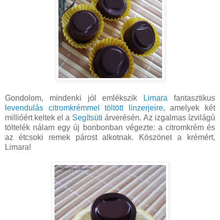
Gondolom, mindenki jól emlékszik
Limara
fantasztikus
levendulás citromkrémmel töltött linzerjeire
, amelyek két
millióért keltek el a
Segítsüti
árverésén. Az izgalmas ízvilágú
töltelék nálam egy új bonbonban végezte: a citromkrém és
az étcsoki remek párost alkotnak. Köszönet a krémért,
Limara!