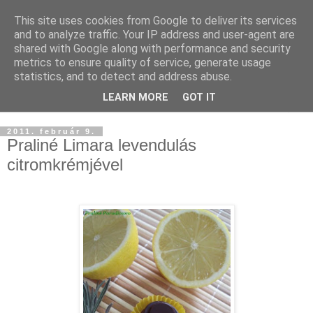
This site uses cookies from Google to deliver its services
and to analyze traffic. Your IP address and user-agent are
shared with Google along with performance and security
metrics to ensure quality of service, generate usage
statistics, and to detect and address abuse.
LEARN MORE
GOT IT
▼
2011. február 9.
Praliné Limara levendulás
citromkrémjével