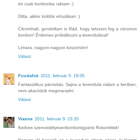
én csak bonbonba raktam :)
Ditta, akkor küldök virtuálisan :)
Citromhab, gondoltam is Rád, hogy tetszeni fog a citromos
bonbon! Érdemes próbálkozni a levendulával!
Limara, nagyon-nagyon köszönöm!
Válasz
Foodafok
2011. február 9. 18:05
Fantasztikus párosítás. Sajna a levendula nálam a kertben,
nem akaródzik megmaradni.
Válasz
Vianne
2011. február 9. 23:25
Kedves szenvedélyesenbonbontgyártó Rokonlélek!
Nagyon jól hangzik ez a levendula-citrom páros, ki fogom