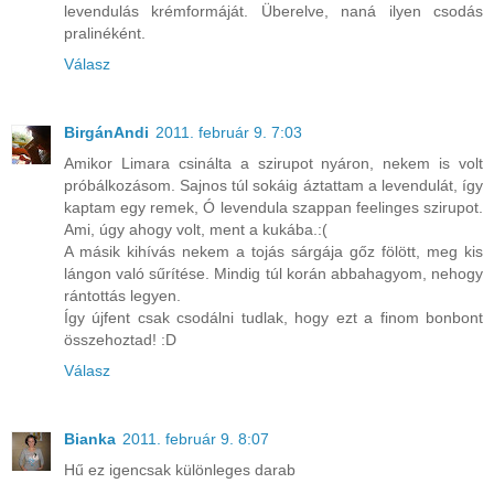
levendulás krémformáját. Überelve, naná ilyen csodás
pralinéként.
Válasz
BirgánAndi
2011. február 9. 7:03
Amikor Limara csinálta a szirupot nyáron, nekem is volt
próbálkozásom. Sajnos túl sokáig áztattam a levendulát, így
kaptam egy remek, Ó levendula szappan feelinges szirupot.
Ami, úgy ahogy volt, ment a kukába.:(
A másik kihívás nekem a tojás sárgája gőz fölött, meg kis
lángon való sűrítése. Mindig túl korán abbahagyom, nehogy
rántottás legyen.
Így újfent csak csodálni tudlak, hogy ezt a finom bonbont
összehoztad! :D
Válasz
Bianka
2011. február 9. 8:07
Hű ez igencsak különleges darab