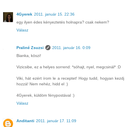
4Gyerek
2011. január 15. 22:36
egy ilyen édes kényeztetés holnapra? csak nekem?
Válasz
Praliné Zsuzsi
2011. január 16. 0:09
Bianka, köszi!
Vizicsibe, ez a helyes sorrend: *sóhajt, nyel, megcsinál* :D
Viki, hát ezért írom le a receptet! Hogy tudd, hogyan kezdj
hozzá! Nem nehéz, hidd el :)
4Gyerek, küldöm fénypostával :)
Válasz
Anditanti
2011. január 17. 11:09