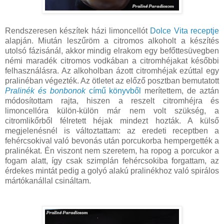
Rendszeresen készítek házi limoncellót
Dolce Vita receptje
alapján. Miután leszűröm a citromos alkoholt a készítés
utolsó fázisánál, akkor mindig elrakom egy befőttesüvegben
némi maradék citromos vodkában a citromhéjakat későbbi
felhasználásra. Az alkoholban ázott citromhéjak ezúttal egy
pralinéban végezték. Az ötletet az előző posztban bemutatott
Pralinék és bonbonok
című könyvből
merítettem, de aztán
módosítottam rajta, hiszen a reszelt citromhéjra és
limoncellóra külön-külön már nem volt szükség, a
citromlikőrből félretett héjak mindezt hozták. A külső
megjelenésnél is változtattam: az eredeti receptben a
fehércsokival való bevonás után porcukorba hempergették a
pralinékat. Én viszont nem szeretem, ha ropog a porcukor a
fogam alatt, így csak szimplán fehércsokiba forgattam, az
érdekes mintát pedig a golyó alakú pralinékhoz való spirálos
mártókanállal csináltam.