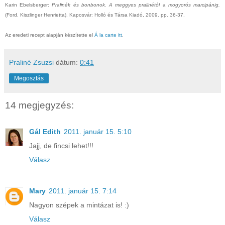
Karin Ebelsberger:
Pralinék és bonbonok. A meggyes pralinétól a mogyorós marcipánig.
(Ford. Kiszlinger Henrietta). Kaposvár: Holló és Társa Kiadó, 2009. pp. 36-37.
Az eredeti recept alapján készítette el
Á la carte
itt
.
Praliné Zsuzsi
dátum:
0:41
Megosztás
14 megjegyzés:
Gál Edith
2011. január 15. 5:10
Jajj, de fincsi lehet!!!
Válasz
Mary
2011. január 15. 7:14
Nagyon szépek a mintázat is! :)
Válasz