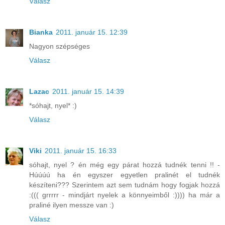
Válasz
Bianka
2011. január 15. 12:39
Nagyon szépséges
Válasz
Lazac
2011. január 15. 14:39
*sóhajt, nyel* :)
Válasz
Viki
2011. január 15. 16:33
sóhajt, nyel ? én még egy párat hozzá tudnék tenni !! -
Húúúú ha én egyszer egyetlen pralinét el tudnék
készíteni??? Szerintem azt sem tudnám hogy fogjak hozzá
:((( grrrrr - mindjárt nyelek a könnyeimből :)))) ha már a
praliné ilyen messze van :)
Válasz