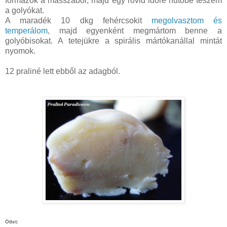
formázok a masszából, majd egy rövid időre hűtőbe teszem
a golyókat.
A maradék 10 dkg fehércsokit
megolvasztom és
temperálom
, majd egyenként megmártom benne a
golyóbisokat. A tetejükre a spirális mártókanállal mintát
nyomok.
12 praliné lett ebből az adagból.
Ötlet: