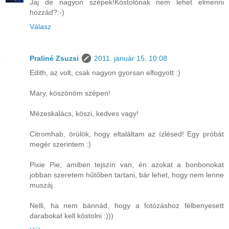
Jaj de nagyon szépek!Kóstolónak nem lehet elmenni
hozzád?:-)
Válasz
Praliné Zsuzsi
2011. január 15. 10:08
Edith, az volt, csak nagyon gyorsan elfogyott :)
Mary, köszönöm szépen!
Mézeskalács, köszi, kedves vagy!
Citromhab, örülök, hogy eltaláltam az ízlésed! Egy próbát
megér szerintem :)
Pixie Pie, amiben tejszín van, én azokat a bonbonokat
jobban szeretem hűtőben tartani, bár lehet, hogy nem lenne
muszáj.
Nelli, ha nem bánnád, hogy a fotózáshoz félbenyesett
darabokat kell kóstolni :)))