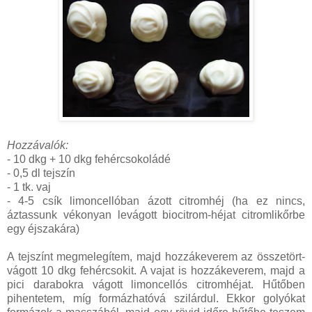
Hozzávalók:
- 10 dkg + 10 dkg fehércsokoládé
- 0,5 dl tejszín
- 1 tk. vaj
- 4-5 csík limoncellóban ázott citromhéj (ha ez nincs,
áztassunk vékonyan levágott biocitrom-héjat citromlikőrbe
egy éjszakára)
A tejszínt megmelegítem, majd hozzákeverem az összetört-
vágott 10 dkg fehércsokit. A vajat is hozzákeverem, majd a
pici darabokra vágott limoncellós citromhéjat. Hűtőben
pihentetem, míg formázhatóvá szilárdul. Ekkor golyókat