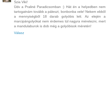
Szia Viki!
Üdv a Praliné Paradicsomban :) Hát én a helyedben nem
tartogatnám tovább a páleszt, bonbonba vele! Nekem ebből
a mennyiségből 18 darab golyóbis lett. Az elején a
marcipángolyókat nem érdemes túl nagyra méretezni, mert
a mandulaburok is dob még a golyóbisok méretén!
Válasz