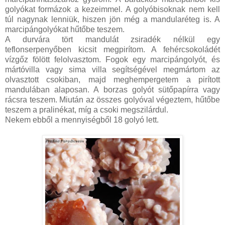
golyókat formázok a kezeimmel. A golyóbisoknak nem kell
túl nagynak lenniük, hiszen jön még a mandularéteg is. A
marcipángolyókat hűtőbe teszem.
A durvára tört mandulát zsiradék nélkül egy
teflonserpenyőben kicsit megpirítom. A fehércsokoládét
vízgőz fölött felolvasztom. Fogok egy marcipángolyót, és
mártóvilla vagy sima villa segítségével megmártom az
olvasztott csokiban, majd meghempergetem a pirított
mandulában alaposan. A borzas golyót sütőpapírra vagy
rácsra teszem. Miután az összes golyóval végeztem, hűtőbe
teszem a pralinékat, míg a csoki megszilárdul.
Nekem ebből a mennyiségből 18 golyó lett.