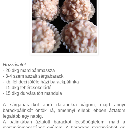
Hozzávalók:
- 20 dkg marcipánmassza
- 3-4 szem aszalt sárgabarack
- kb. fél deci jóféle házi barackpálinka
- 15 dkg fehércsokoládé
- 15 dkg durvára tört mandula
A sárgabarackot apró darabokra vágom, majd annyi
barackpálinkát öntök rá, amennyi ellepi: ebben áztatom
legalább egy napig.
A pálinkában áztatott barackot lecsöpögtetem, majd a
marcipánmasszához gyúrom. A barackos marcipánból kis