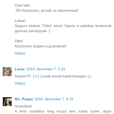
Chef Viki!
:DD Köszönöm, jól esik az elismerésed!
Latsia!
Nagyon kedves Tőled, köszi! Sajnos a pálinkás bonbonok
gyorsan párolognak :)
Ottis!
Köszönöm szépen a gratulációt!
Válasz
Lazac
2010. december 7. 5:31
Anyám!!!!! :):):):):)csak ennyit tudok kinyögni :):)
Válasz
Ms. Poppy
2010. december 7. 8:15
Gratulálok!
A fenti csodához meg hozzá sem tudok szólni, olyan