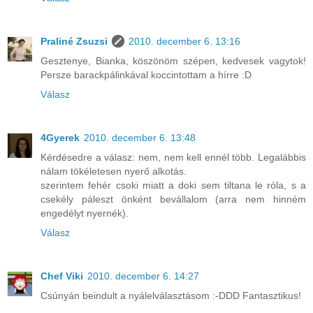
Praliné Zsuzsi
2010. december 6. 13:16
Gesztenye, Bianka, köszönöm szépen, kedvesek vagytok!
Persze barackpálinkával koccintottam a hírre :D
Válasz
4Gyerek
2010. december 6. 13:48
Kérdésedre a válasz: nem, nem kell ennél több. Legalábbis
nálam tökéletesen nyerő alkotás.
szerintem fehér csoki miatt a doki sem tiltana le róla, s a
csekély páleszt önként bevállalom (arra nem hinném
engedélyt nyernék).
Válasz
Chef Viki
2010. december 6. 14:27
Csúnyán beindult a nyálelválasztásom :-DDD Fantasztikus!