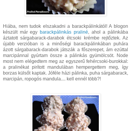
Hiába, nem tudok elszakadni a barackpálinkától! A blogon
készült már egy
barackpálinkás praliné
, ahol a pálinkába
áztatott sárgabarack-darabok étcsoki krémbe rejtőztek. Az
újabb verzióban is a minőségi barackpálinkában puhára
ázott sárgabarack-darabok játszák a főszerepet, ám ezúttal
marcipánnal gyúrtam össze a pálinkás gyümölcsöt. Node
most nem elégedtem meg az egyszerű fehércsoki-burokkal:
a pralinékat pirított mandulában hempergettem meg, így
borzas külsőt kaptak. Jóféle házi pálinka, puha sárgabarack,
marcipán, ropogós mandula.... kell ennél több?!