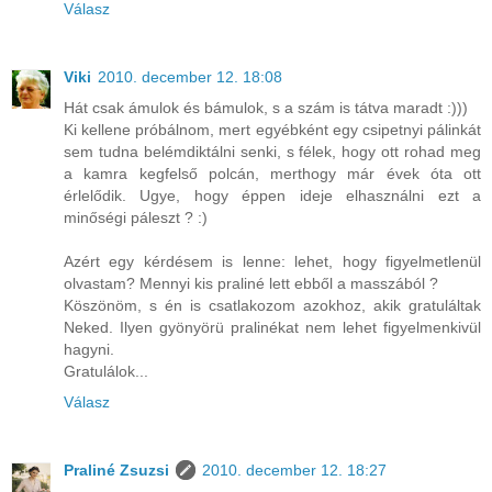
Válasz
Viki
2010. december 12. 18:08
Hát csak ámulok és bámulok, s a szám is tátva maradt :)))
Ki kellene próbálnom, mert egyébként egy csipetnyi pálinkát
sem tudna belémdiktálni senki, s félek, hogy ott rohad meg
a kamra kegfelső polcán, merthogy már évek óta ott
érlelődik. Ugye, hogy éppen ideje elhasználni ezt a
minőségi páleszt ? :)
Azért egy kérdésem is lenne: lehet, hogy figyelmetlenül
olvastam? Mennyi kis praliné lett ebből a masszából ?
Köszönöm, s én is csatlakozom azokhoz, akik gratuláltak
Neked. Ilyen gyönyörü pralinékat nem lehet figyelmenkivül
hagyni.
Gratulálok...
Válasz
Praliné Zsuzsi
2010. december 12. 18:27