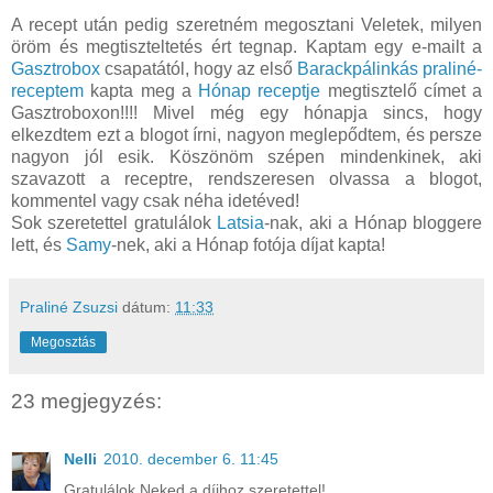
A recept után pedig szeretném megosztani Veletek, milyen
öröm és megtiszteltetés ért tegnap. Kaptam egy e-mailt a
Gasztrobox
csapatától, hogy az első
Barackpálinkás praliné-
receptem
kapta meg a
Hónap receptje
megtisztelő címet a
Gasztroboxon!!!! Mivel még egy hónapja sincs, hogy
elkezdtem ezt a blogot írni, nagyon meglepődtem, és persze
nagyon jól esik. Köszönöm szépen mindenkinek, aki
szavazott a receptre, rendszeresen olvassa a blogot,
kommentel vagy csak néha idetéved!
Sok szeretettel gratulálok
Latsia
-nak, aki a Hónap bloggere
lett, és
Samy
-nek, aki a Hónap fotója díjat kapta!
Praliné Zsuzsi
dátum:
11:33
Megosztás
23 megjegyzés:
Nelli
2010. december 6. 11:45
Gratulálok Neked a díjhoz szeretettel!