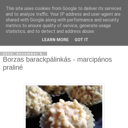
This site uses cookies from Google to deliver its services
and to analyze traffic. Your IP address and user-agent are
shared with Google along with performance and security
metrics to ensure quality of service, generate usage
statistics, and to detect and address abuse.
LEARN MORE
GOT IT
▼
2010. december 6.
Borzas barackpálinkás - marcipános
praliné