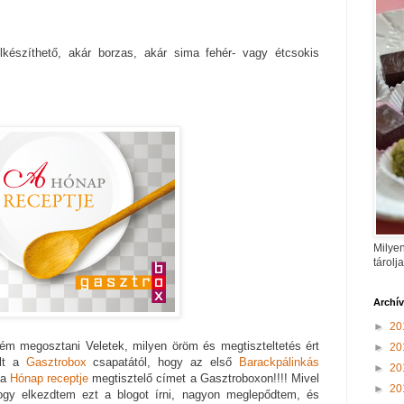
lkészíthető, akár borzas, akár sima fehér- vagy étcsokis
Milyen
tárolj
Archí
►
20
ném megosztani Veletek, milyen öröm és megtiszteltetés ért
►
20
ilt a
Gasztrobox
csapatától, hogy az első
Barackpálinkás
►
20
 a
Hónap receptje
megtisztelő címet a Gasztroboxon!!!! Mivel
►
20
gy elkezdtem ezt a blogot írni, nagyon meglepődtem, és