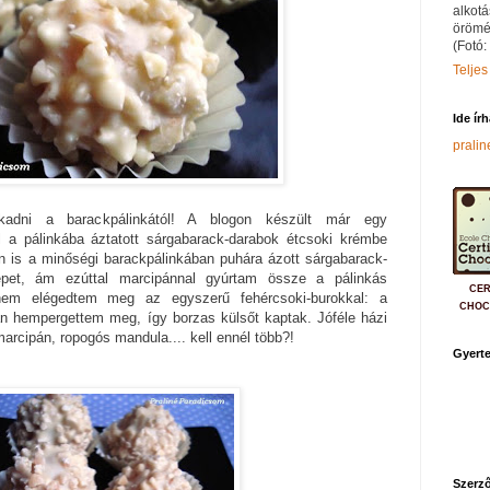
alkotá
örömé
(Fotó:
Teljes
Ide ír
prali
kadni a barackpálinkától! A blogon készült már egy
l a pálinkába áztatott sárgabarack-darabok étcsoki krémbe
an is a minőségi barackpálinkában puhára ázott sárgabarack-
epet, ám ezúttal marcipánnal gyúrtam össze a pálinkás
CER
em elégedtem meg az egyszerű fehércsoki-burokkal: a
CHOC
ban hempergettem meg, így borzas külsőt kaptak. Jóféle házi
arcipán, ropogós mandula.... kell ennél több?!
Gyerte
Szerző