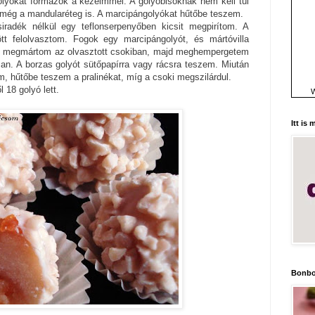
olyókat formázok a kezeimmel. A golyóbisoknak nem kell túl
 még a mandularéteg is. A marcipángolyókat hűtőbe teszem.
iradék nélkül egy teflonserpenyőben kicsit megpirítom. A
ött felolvasztom. Fogok egy marcipángolyót, és mártóvilla
el megmártom az olvasztott csokiban, majd meghempergetem
san. A borzas golyót sütőpapírra vagy rácsra teszem. Miután
, hűtőbe teszem a pralinékat, míg a csoki megszilárdul.
18 golyó lett.
W
Itt is
Bonbo