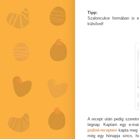
Tipp:
Szaloncukor formában is e
külsővel!
A recept után pedig szeret
tegnap. Kaptam egy e-ma
praliné-receptem
kapta meg
még egy hónapja sincs, ho