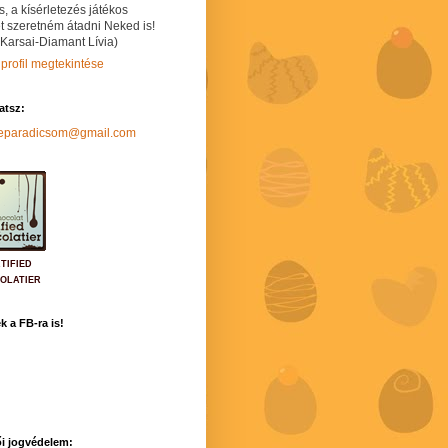
s, a kísérletezés játékos
t szeretném átadni Neked is!
 Karsai-Diamant Lívia)
 profil megtekintése
hatsz:
neparadicsom@gmail.com
TIFIED
OLATIER
k a FB-ra is!
i jogvédelem: