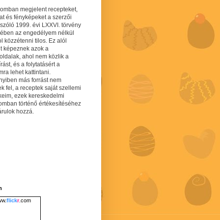
gomban megjelent recepteket,
at és fényképeket a szerzői
 szóló 1999. évi LXXVI. törvény
mében az engedélyem nélkül
 közzétenni tilos. Ez alól
lt képeznek azok a
oldalak, ahol nem közlik a
írást, és a folytatásért a
ra lehet kattintani.
yiben más forrást nem
ek fel, a receptek saját szellemi
keim, ezek kereskedelmi
lomban történő értékesítéséhez
árulok hozzá.
m
w.
flick
r
.com