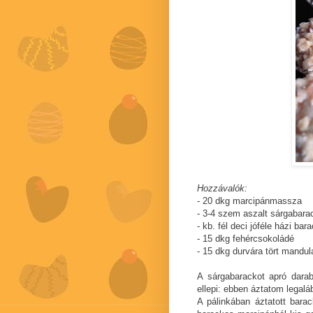
Hozzávalók:
- 20 dkg marcipánmassza
- 3-4 szem aszalt sárgabara
- kb. fél deci jóféle házi bar
- 15 dkg fehércsokoládé
- 15 dkg durvára tört mandul
A sárgabarackot apró dara
ellepi: ebben áztatom legalá
A pálinkában áztatott bar