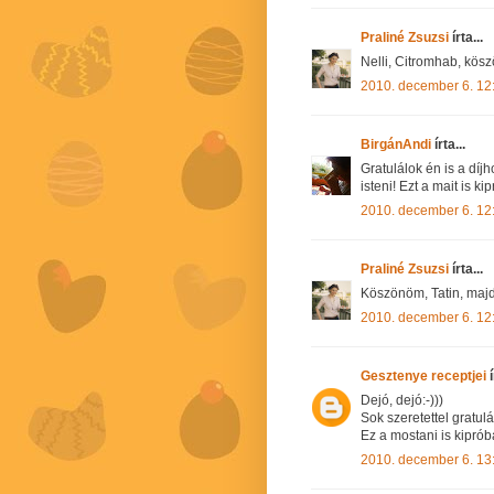
Praliné Zsuzsi
írta...
Nelli, Citromhab, kö
2010. december 6. 12
BirgánAndi
írta...
Gratulálok én is a díj
isteni! Ezt a mait is 
2010. december 6. 12
Praliné Zsuzsi
írta...
Köszönöm, Tatin, majd 
2010. december 6. 12
Gesztenye receptjei
í
Dejó, dejó:-)))
Sok szeretettel gratul
Ez a mostani is kipróbál
2010. december 6. 13