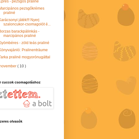
Epres - pezsgős praliné
Marcipános pezsgőkrémes
praliné
Karácsonyi játék!!! Nyerj
szaloncukor-csomagolót é...
Borzas barackpálinkás -
marcipános praliné
Gyömbéres - zöld teás praliné
Könyvajánló: Pralinenträume
Tarka praliné mogyorónugáttal
november
( 10 )
r cuccok csomagoláshoz
zeres olvasók