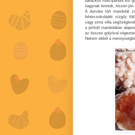
barackos marcipánból kis g
nagynak lenniük, hiszen jön
A durvára tört mandulát zs
fehércsokoládét vízgőz föl
vagy sima villa segítségév
a pirított mandulában alapo
az összes golyóval végeztem
Nekem ebből a mennyiségből 