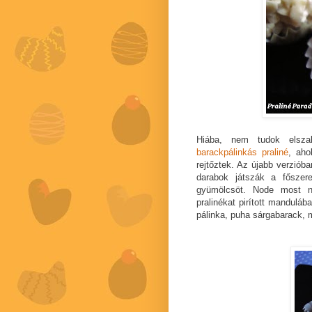
Hiába, nem tudok elsza
barackpálinkás praliné
, aho
rejtőztek. Az újabb verziób
darabok játszák a főszer
gyümölcsöt. Node most n
pralinékat pirított mandulá
pálinka, puha sárgabarack, m