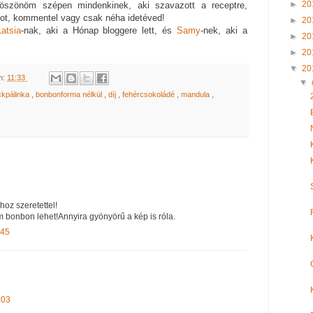
►
20
Köszönöm szépen mindenkinek, aki szavazott a receptre,
got, kommentel vagy csak néha idetéved!
►
20
Latsia
-nak, aki a Hónap bloggere lett, és
Samy
-nek, aki a
►
20
►
20
▼
20
m:
11:33
▼
ckpálinka
,
bonbonforma nélkül
,
díj
,
fehércsokoládé
,
mandula
,
hoz szeretettel!
m bonbon lehet!Annyira gyönyörű a kép is róla.
:45
:03