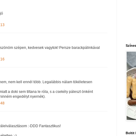
jó
:13
Színes
öszönöm szépen, kedvesek vagytok! Persze barackpálinkával
:16
nem, nem kell ennél több. Legalábbis nálam tökéletesen
iatt a doki sem tiltana le róla, s a csekély páleszt önként
 hinném engedélyt nyernék).
:48
álelválasztásom :-DDD Fantasztikus!
Boltit
életlen :-)