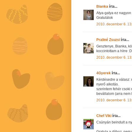
Bianka
írta...
Atya-gatya ez nagyon 
Gratulálok
2010. december 6. 13
Praliné Zsuzsi
írta...
Gesztenye, Bianka, k
koccintottam a hírre :D
2010. december 6. 13
4Gyerek
írta...
Kérdésedre a válasz: 
nyerő alkotás.
szerintem fehér csoki m
bevállalom (arra nem
2010. december 6. 13
Chef Viki
írta...
Csúnyán beindult a ny
Gratula a díjhoz, nem v