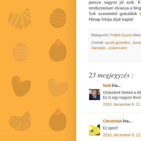
persze nagyon jól esik. 
rendszeresen olvassa a blo
Sok szeretettel gratulálok
Hónap fotója díjat kapta!
Bejegyezte:
Praliné Zsuzsi
dátu
Címkék:
aszalt gyümölcs
,
bara
marcipán
,
szaloncukor
23 megjegyzés :
Nelli
írta...
Gratulálok Neked a díj
Ez is egy nagyon fino
2010. december 6. 11
Citromhab
írta...
Ez igen!!
2010. december 6. 12