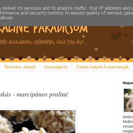
deliver its services and to analyze traffic. Your IP address and
formance and security metrics to ensure quality of service, ge
 abuse.
Technika, alapok
Könyvajánló
Csokis helyek & események
Magam
nkás - marcipános praliné
textúr
Mottóm
minden
megtal