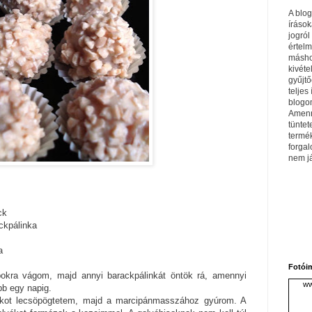
A blo
írások
jogról
értel
máshol
kivéte
gyűjtő
teljes 
blogom
Amenn
tüntet
termé
forga
nem j
ck
ackpálinka
a
Fotói
bokra vágom, majd annyi barackpálinkát öntök rá, amennyi
ww
bb egy napig.
ackot lecsöpögtetem, majd a marcipánmasszához gyúrom. A