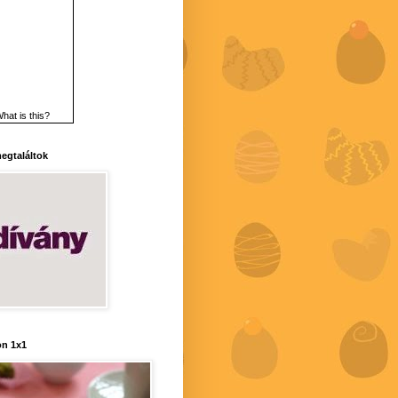
hat is this?
 megtaláltok
n 1x1