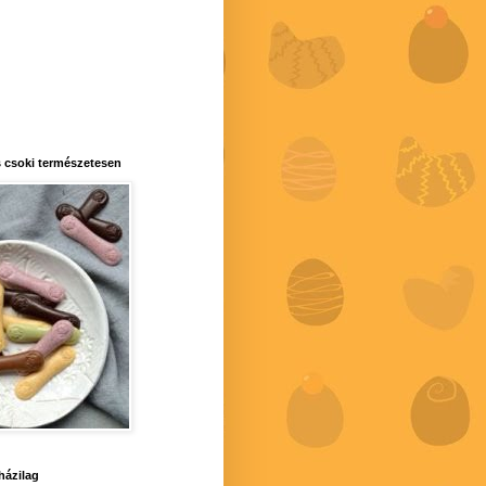
 csoki természetesen
 házilag