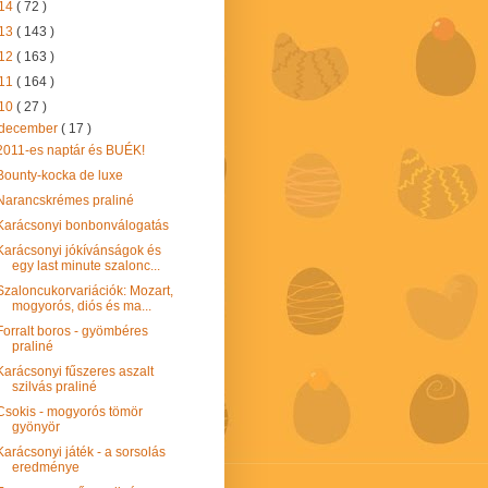
14
( 72 )
13
( 143 )
12
( 163 )
11
( 164 )
10
( 27 )
december
( 17 )
2011-es naptár és BUÉK!
Bounty-kocka de luxe
Narancskrémes praliné
Karácsonyi bonbonválogatás
Karácsonyi jókívánságok és
egy last minute szalonc...
Szaloncukorvariációk: Mozart,
mogyorós, diós és ma...
Forralt boros - gyömbéres
praliné
Karácsonyi fűszeres aszalt
szilvás praliné
Csokis - mogyorós tömör
gyönyör
Karácsonyi játék - a sorsolás
eredménye