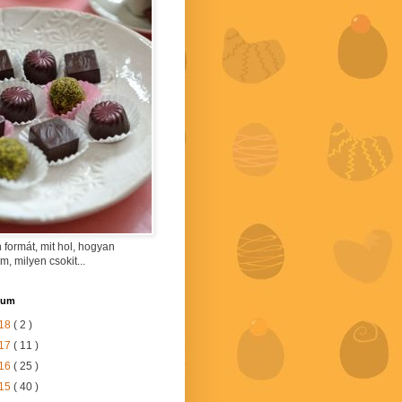
 formát, mit hol, hogyan
am, milyen csokit...
vum
18
( 2 )
17
( 11 )
16
( 25 )
15
( 40 )