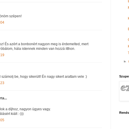
szönöm szépen!
:04
hoz! És azért a bonbonért nagyon meg is érdemelted, mert
kipróbálom, hála istennek minden van hozzá itthon.
:19
►
Szupe
számolj be, hogy sikerült! Én nagy sikert arattam vele :)
:23
rta...
álok a díjhoz, nagyon ügyes vagy.
Rends
ásért kiált :-)))
:05