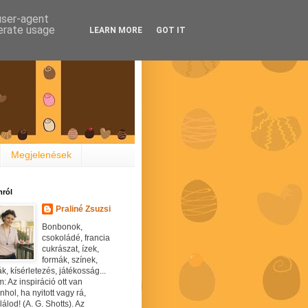
 user-agent
nerate usage
LEARN MORE
GOT IT
Megjelenések
ról
Praliné Zsuzsi
Bonbonok,
csokoládé, francia
cukrászat, ízek,
formák, színek,
ák, kísérletezés, játékosság...
: Az inspiráció ott van
hol, ha nyitott vagy rá,
álod! (A. G. Shotts). Az