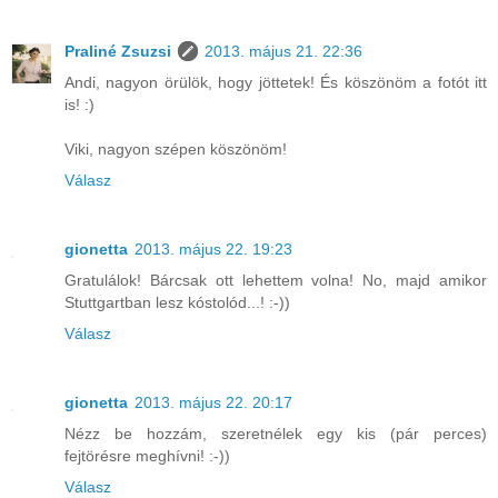
Praliné Zsuzsi
2013. május 21. 22:36
Andi, nagyon örülök, hogy jöttetek! És köszönöm a fotót itt
is! :)
Viki, nagyon szépen köszönöm!
Válasz
gionetta
2013. május 22. 19:23
Gratulálok! Bárcsak ott lehettem volna! No, majd amikor
Stuttgartban lesz kóstolód...! :-))
Válasz
gionetta
2013. május 22. 20:17
Nézz be hozzám, szeretnélek egy kis (pár perces)
fejtörésre meghívni! :-))
Válasz