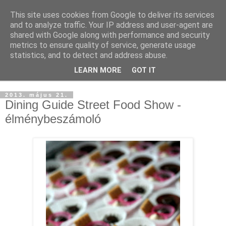
This site uses cookies from Google to deliver its services
and to analyze traffic. Your IP address and user-agent are
shared with Google along with performance and security
metrics to ensure quality of service, generate usage
statistics, and to detect and address abuse.
LEARN MORE
GOT IT
▼
2013. május 21.
Dining Guide Street Food Show -
élménybeszámoló