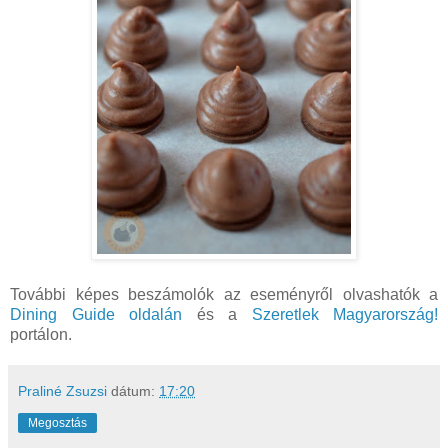
További képes beszámolók az eseményről olvashatók a
Dining Guide oldalán
és a
Szeretlek Magyarország!
portálon.
Praliné Zsuzsi
dátum:
17:20
Megosztás