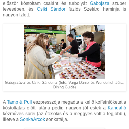
először kóstoltam csalánt és turbolyát
Gabojsza
szuper
levesében, és
Csíki Sándor
fúziós Szefárd haminja is
nagyon ízlett.
Gabojszával és Csíki Sándorral (fotó: Varga Dániel és Wunderlich Júlia,
Dining Guide)
A
Tamp & Pull
eszpresszója megadta a kellő koffeinlöketet a
kóstoltatás előtt, utána pedig nagyon jól estek a
Kandalló
kézműves sörei (az étcsokis és a meggyes volt a legjobb!),
illetve a
SonkaArcok
sonkatálja.