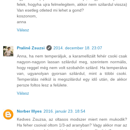
felek, hogyha ujra felmelegitem, akkor nem szilardul vissza)
Van esetleg otleted mi lehet a gond?
koszonom,
anna
Válasz
Praliné Zsuzsi
2014. december 18. 23:07
Anna, ha nem temperáljuk, a karamellizált fehér csoki csak
nagyon-nagyon lassan szilárdul meg, szerintem normális,
hogy reggel még nem volt szobahőn szilárd. Ha temperálva
van, ugyanolyan gyorsan szilárdul, mint a többi csoki.
Temperálás nélkül is megszilárdul egy idő után, de akkor
persze foltos lesz a felülete.
Válasz
Norber Illyes
2016. január 23. 18:54
Kedves Zsuzsa, az oltasos modszer miert nem mukodik?
Ha feher csoival oltom 1/3-ad aranyban? Vagy akkor mar az