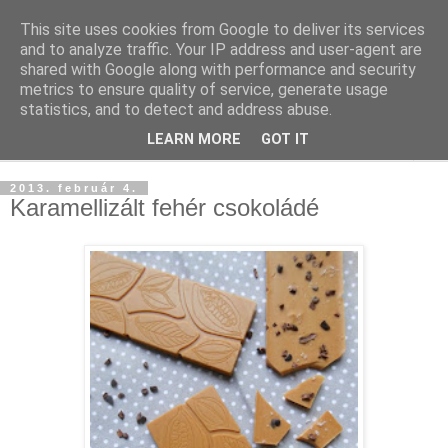
This site uses cookies from Google to deliver its services
and to analyze traffic. Your IP address and user-agent are
shared with Google along with performance and security
metrics to ensure quality of service, generate usage
statistics, and to detect and address abuse.
LEARN MORE
GOT IT
▼
2013. február 4.
Karamellizált fehér csokoládé