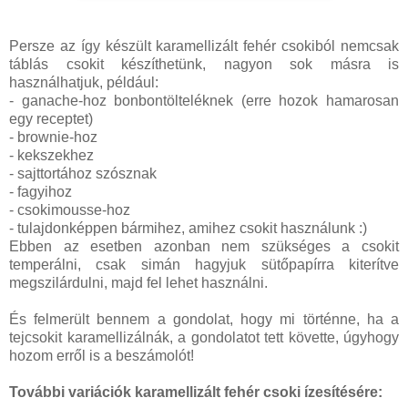
Persze az így készült karamellizált fehér csokiból nemcsak
táblás csokit készíthetünk, nagyon sok másra is
használhatjuk, például:
- ganache-hoz bonbontölteléknek (erre hozok hamarosan
egy receptet)
- brownie-hoz
- kekszekhez
- sajttortához szósznak
- fagyihoz
- csokimousse-hoz
- tulajdonképpen bármihez, amihez csokit használunk :)
Ebben az esetben azonban nem szükséges a csokit
temperálni, csak simán hagyjuk sütőpapírra kiterítve
megszilárdulni, majd fel lehet használni.
És felmerült bennem a gondolat, hogy mi történne, ha a
tejcsokit karamellizálnák, a gondolatot tett követte, úgyhogy
hozom erről is a beszámolót!
További variációk karamellizált fehér csoki ízesítésére: