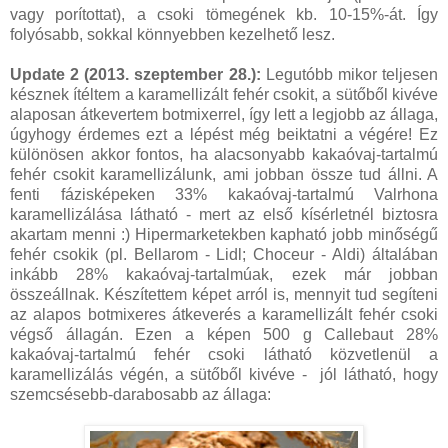
vagy porítottat), a csoki tömegének kb. 10-15%-át. Így
folyósabb, sokkal könnyebben kezelhető lesz.
Update 2 (2013. szeptember 28.):
Legutóbb mikor teljesen
késznek ítéltem a karamellizált fehér csokit, a sütőből kivéve
alaposan átkevertem botmixerrel, így lett a legjobb az állaga,
úgyhogy érdemes ezt a lépést még beiktatni a végére! Ez
különösen akkor fontos, ha alacsonyabb kakaóvaj-tartalmú
fehér csokit karamellizálunk, ami jobban össze tud állni. A
fenti fázisképeken 33% kakaóvaj-tartalmú Valrhona
karamellizálása látható - mert az első kísérletnél biztosra
akartam menni :) Hipermarketekben kapható jobb minőségű
fehér csokik (pl. Bellarom - Lidl; Choceur - Aldi) általában
inkább 28% kakaóvaj-tartalmúak, ezek már jobban
összeállnak. Készítettem képet arról is, mennyit tud segíteni
az alapos botmixeres átkeverés a karamellizált fehér csoki
végső állagán. Ezen a képen 500 g Callebaut 28%
kakaóvaj-tartalmú fehér csoki látható közvetlenül a
karamellizálás végén, a sütőből kivéve - jól látható, hogy
szemcsésebb-darabosabb az állaga: