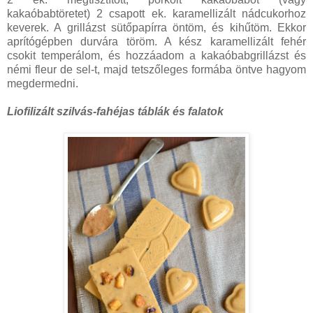
kakaóbabtöretet) 2 csapott ek. karamellizált nádcukorhoz
keverek. A grillázst sütőpapírra öntöm, és kihűtöm. Ekkor
aprítógépben durvára töröm. A kész karamellizált fehér
csokit temperálom, és hozzáadom a kakaóbabgrillázst és
némi fleur de sel-t, majd tetszőleges formába öntve hagyom
megdermedni.
Liofilizált szilvás-fahéjas táblák és falatok