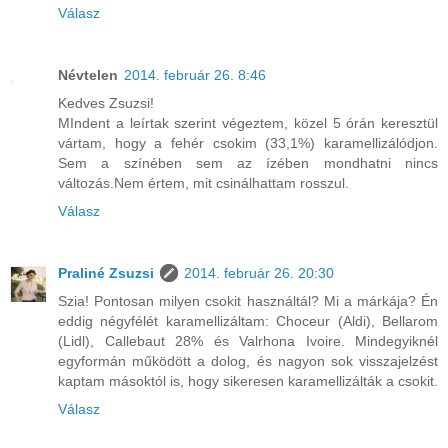
Válasz
Névtelen
2014. február 26. 8:46
Kedves Zsuzsi!
MIndent a leírtak szerint végeztem, közel 5 órán keresztül
vártam, hogy a fehér csokim (33,1%) karamellizálódjon.
Sem a színében sem az ízében mondhatni nincs
változás.Nem értem, mit csinálhattam rosszul.
Válasz
Praliné Zsuzsi
2014. február 26. 20:30
Szia! Pontosan milyen csokit használtál? Mi a márkája? Én
eddig négyfélét karamellizáltam: Choceur (Aldi), Bellarom
(Lidl), Callebaut 28% és Valrhona Ivoire. Mindegyiknél
egyformán működött a dolog, és nagyon sok visszajelzést
kaptam másoktól is, hogy sikeresen karamellizálták a csokit.
Válasz