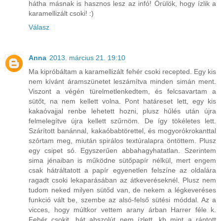
hátha másnak is hasznos lesz az infó! Örülök, hogy ízlik a
karamellizált csoki! :)
Válasz
Anna
2013. március 21. 19:10
Ma kipróbáltam a karamellizált fehér csoki recepted. Egy kis
nem kívánt áramszünetet leszámítva minden simán ment.
Viszont a végén türelmetlenkedtem, és felcsavartam a
sütőt, na nem kellett volna. Pont határeset lett, egy kis
kakaóvajjal renbe lehetett hozni, plusz hűlés után újra
felmelegítve újra kellett szűrnöm. De így tökéletes lett.
Szárított banánnal, kakaóbabtörettel, és mogyorókrokanttal
szórtam meg, miután spirálos textúralapra öntöttem. Plusz
egy csipet só. Egyszerűen abbahagyhatatlan. Szerintem
sima jénaiban is működne sütőpapír nélkül, mert engem
csak hátráltatott a papír egyenetlen felszíne az oldalára
ragadt csoki lekaparásában az átkeveréseknél. Plusz nem
tudom neked milyen sütőd van, de nekem a légkeveréses
funkció vált be, szembe az alsó-felső sütési móddal. Az a
vicces, hogy múltkor vettem arany árban Harrer féle k.
Fehér csokit, hát abszolút nem ízlett, kb mint a rántott