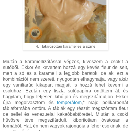
4. Határozottan karamelles a színe
Miután a karamellizálással végzek, kiveszem a csokit a
sütőből. Ekkor én kevertem hozzá egy kevés fleur de selt,
mert a só és a karamell a legjobb barátok, de aki ezt a
kombinációt nem szereti, nyugodtan elhagyhatja, vagy akár
egy vaníliarúd kikapart magjait is hozzá lehet keverni a
csokihoz. Ezután egy tiszta sütőpapírra öntöttem át, és
hagytam, hogy teljesen kihűljön és megszilárduljon. Ekkor
újra megolvasztom és
temperálom
,* majd polikarbonát
táblaformába öntöm. A táblák egy részét megszórtam fleur
de sellel és venezuelai kakaóbabtörettel. Miután a csoki
hűvösre téve megszilárdult, kiborítottam óvatosan a
formából. Hát, én nem vagyok rajongója a fehér csokinak, de