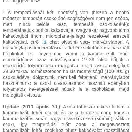
ez... függővé tesz!
* A temperálásnál két lehetőség van (hiszen a beoltó
módszer temperált csokoládé segítségével nem jön szóba,
mert nincs belőle kész, temperált csokoládénk):
temperálhatjuk porított kakaóvajjal (vagy akár nagyobb tömb
kakaóvajból finom, microplane-jellegű reszelővel lereszelt
kakaóvajjal, erről
itt
lehet olvasni) vagy márványlapon. A
márványlapos temperálásnál a fehér csokoládéhoz használt
hőfokokat kell figyelembe venni a karamellizált fehér
csokoládéhoz: azaz márványlapon 27-28 fokra hűtjük a
csokoládét folyamatosan mozgatva, majd visszamelegítjük
29-30 fokra. Természetesen ha kis mennyiségű (100-200 g)
csokoládéval dolgozunk, nem kell feltétlenül márványlapot
használnunk: a csoki olvasztásához használt edényben
folyamatos kevergetéssel hűtsük le a csokoládét, majd
melegítsük vissza.
Update (2013. április 30.):
Azóta többször elkészítettem a
karamellizált fehér csokit, és az a tapasztalatom, hogy a
karamellizálás során nagyon viszkózussá (sűrűvé) válik a
csoki, így temperálás előtt adok a megolvasztott
karamellizált fehér csokihoz plusz kakaóvajat (pasztillásat