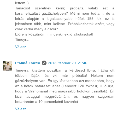
lettem :)
Tanácsot szeretnék kérni; próbálta valaki ezt a
karamellizálást gáztűzhelyben? Mérni nem tudtam, de a
leírás alapján a legalacsonyabb hőfok 155 fok, ez is
jelentősen több, mint kellene. Próbálkozhatok azért, vagy
csak kárba megy a csoki?
Előre is köszönöm, mindenkinek jó alkotásokat!
Timeyra
Válasz
Praliné Zsuzsi
2013. február 20. 21:46
Timeyra, kitettem posztban a kérdésed fb-ra, hátha ott
többen látják, és vki már próbálta! Nekem nem
gáztűzhelyem van. Én így látatlanban azt mondanám, hogy
az a hőfok határeset lehet (Lebovitz 120 fokot ír, ill. ő írja,
hogy a Valrhonánál még magasabb hőfokon csinálták). Én
kicsi adaggal megpróbálnám, és nagyon szigorúan
betartanám a 10 percenkénti keverést.
Válasz