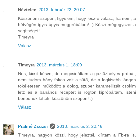
Névtelen
2013. február 22. 20:07
Köszönöm szépen, figyelem, hogy lesz-e válasz, ha nem, a
hétvégén ígyis úgyis megpróbálom! :) Köszi mégegyszer a
segítséget!
Timeyra
Válasz
Timeyra
2013. március 1. 18:09
Nos, kicsit késve, de megcsináltam a gáztűzhelyes próbát;
nem tudom hány fokos volt a sütő, de a legkisebb lángon
tökéletesen működött a dolog, szuper karamellizált csokim
lett; és a banános receptet is rögtön kipróbáltam, isteni
bonbonok lettek, köszönöm szépen! :)
Válasz
Praliné Zsuzsi
2013. március 2. 20:46
Timeyra, nagyon köszi, hogy jeleztél, kiírtam a Fb-ra is,