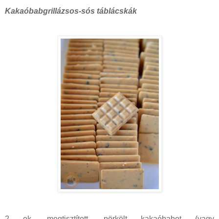
Kakaóbabgrillázsos-sós táblácskák
2 ek. megtisztított, pörkölt kakaóbabot (vagy