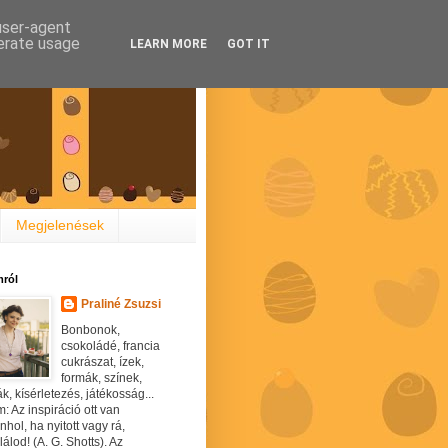
 user-agent
nerate usage
LEARN MORE
GOT IT
Megjelenések
ról
Praliné Zsuzsi
Bonbonok,
csokoládé, francia
cukrászat, ízek,
formák, színek,
ák, kísérletezés, játékosság...
: Az inspiráció ott van
hol, ha nyitott vagy rá,
álod! (A. G. Shotts). Az