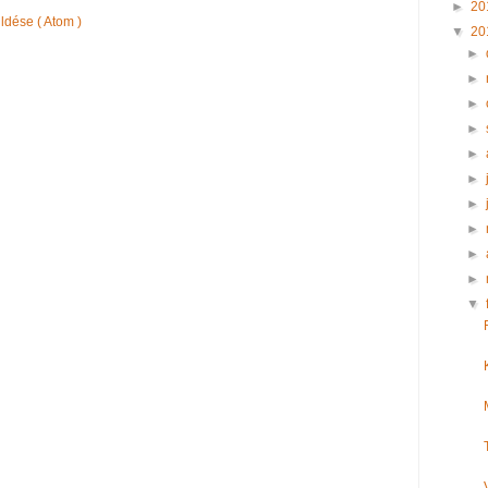
►
20
dése ( Atom )
▼
20
►
►
►
►
►
►
►
►
►
►
▼