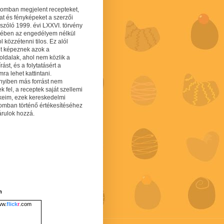
gomban megjelent recepteket,
at és fényképeket a szerzői
 szóló 1999. évi LXXVI. törvény
mében az engedélyem nélkül
 közzétenni tilos. Ez alól
lt képeznek azok a
oldalak, ahol nem közlik a
írást, és a folytatásért a
ra lehet kattintani.
yiben más forrást nem
ek fel, a receptek saját szellemi
keim, ezek kereskedelmi
lomban történő értékesítéséhez
árulok hozzá.
m
w.
flick
r
.com