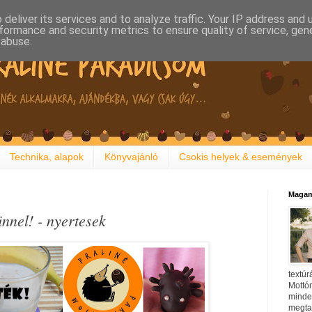
deliver its services and to analyze traffic. Your IP address and
formance and security metrics to ensure quality of service, ge
 abuse.
Technika, alapok
Könyvajánló
Csokis helyek & események
Magam
nnel! - nyertesek
textúr
Mottóm
minden
megtal