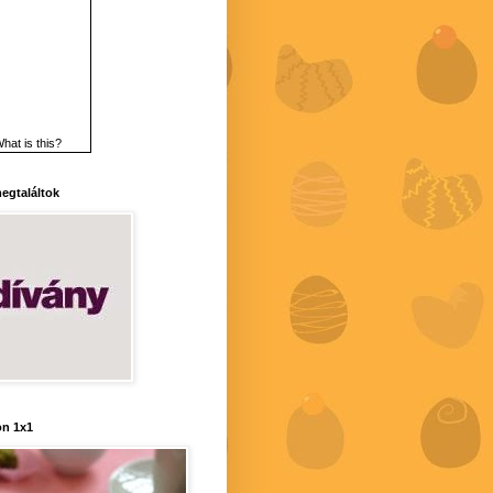
hat is this?
 megtaláltok
n 1x1