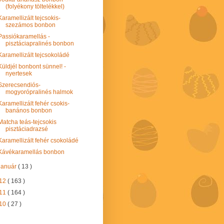
(folyékony töltelékkel)
Karamellizált tejcsokis-
szezámos bonbon
Passiókaramellás -
pisztáciapralinés bonbon
Karamellizált tejcsokoládé
Küldjél bonbont sünnel! -
nyertesek
Szerecsendiós-
mogyorópralinés halmok
Karamellizált fehér csokis-
banános bonbon
Matcha teás-tejcsokis
pisztáciadrazsé
Karamellizált fehér csokoládé
Kávékaramellás bonbon
január
( 13 )
12
( 163 )
11
( 164 )
10
( 27 )