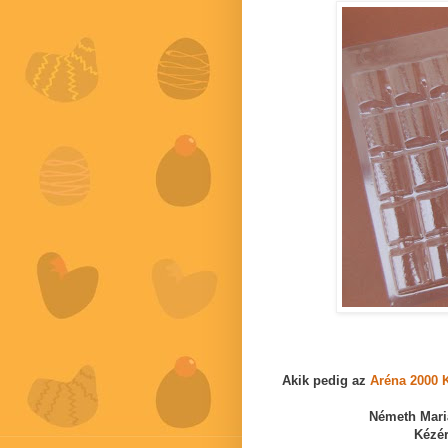
Akik pedig az
Aréna 2000 
Németh Mar
Kézér