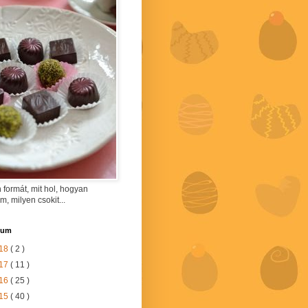
 formát, mit hol, hogyan
am, milyen csokit...
vum
18
( 2 )
17
( 11 )
16
( 25 )
15
( 40 )