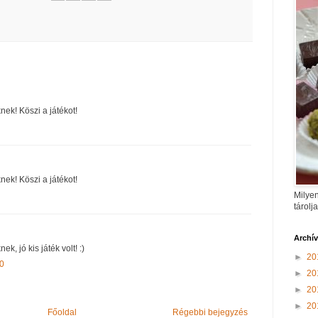
nek! Köszi a játékot!
nek! Köszi a játékot!
Milyen
tárolj
Archí
k, jó kis játék volt! :)
►
20
20
►
20
►
20
►
20
Főoldal
Régebbi bejegyzés