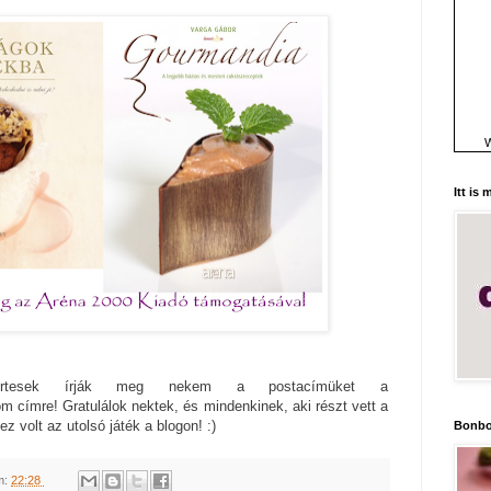
W
Itt is
rtesek írják meg nekem a postacímüket a
 címre! Gratulálok nektek, és mindenkinek, aki részt vett a
z volt az utolsó játék a blogon! :)
Bonbo
m:
22:28