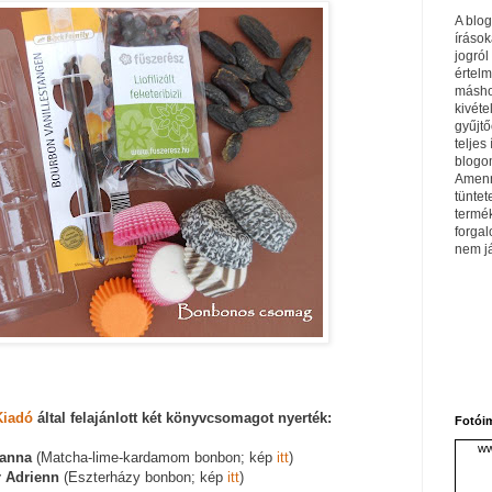
A blo
írások
jogról
értel
máshol
kivéte
gyűjtő
teljes 
blogom
Amenn
tüntet
termé
forga
nem j
Kiadó
által felajánlott két könyvcsomagot nyerték:
Fotói
ww
ianna
(Matcha-lime-kardamom bonbon; kép
itt
)
 Adrienn
(Eszterházy bonbon; kép
itt
)