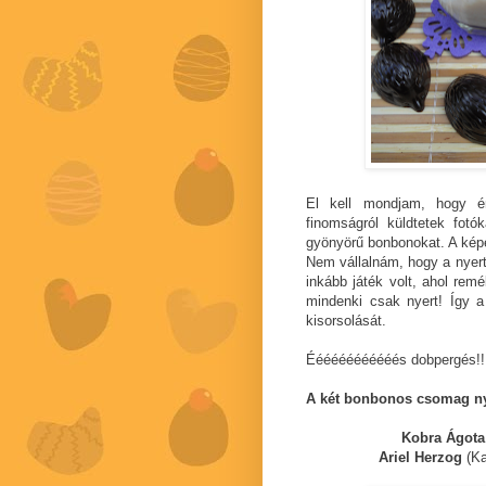
El kell mondjam, hogy 
finomságról küldtetek fotók
gyönyörű bonbonokat. A kép
Nem vállalnám, hogy a nyer
inkább játék volt, ahol re
mindenki csak nyert! Így 
kisorsolását.
Éééééééééééés dobpergés!!
A két bonbonos csomag ny
Kobra Ágot
Ariel Herzog
(Ka