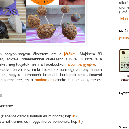
alkotá
örömé
(Fotó:
Teljes
Ide ír
prali
én nagyon-nagyon élveztem ezt a
játékot
! Majdnem 80
at, sokféle, ötletesebbnél ötletesebb sünivel illusztrálva a
eket meg tudjátok nézni a Facebook-on,
albumba gyűjtve
.
teseket én válasszam ki, hiszen ez nem egy verseny, hanem
mélem, hogy a finomabbnál finomabb bonbonok elkészítésével
CER
a szerencsére, és a
random.org
oldalra bíztam a nyertesek
CHOC
Gyerte
!!
ertese:
a
(Banános-csokis bonbon és minitorta; kép
itt
)
ramellkrémes és meggylikőrös bonbonok; kép
itt
)
Szerző