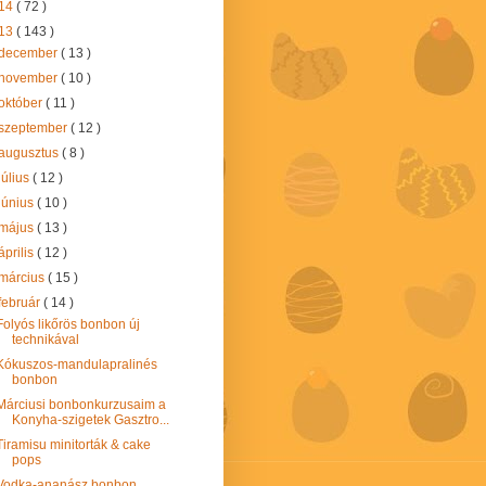
14
( 72 )
13
( 143 )
december
( 13 )
november
( 10 )
október
( 11 )
szeptember
( 12 )
augusztus
( 8 )
július
( 12 )
június
( 10 )
május
( 13 )
április
( 12 )
március
( 15 )
február
( 14 )
Folyós likőrös bonbon új
technikával
Kókuszos-mandulapralinés
bonbon
Márciusi bonbonkurzusaim a
Konyha-szigetek Gasztro...
Tiramisu minitorták & cake
pops
Vodka-ananász bonbon