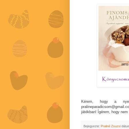
Kérem, hogy a nye
pralineparadicsom@gmail.com
játékban! Ígérem, hogy nem e
Bejegyezte:
Praliné Zsuzsi
dátu