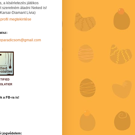
s, a kísérletezés játékos
t szeretném átadni Neked is!
 Karsai-Diamant Lívia)
 profil megtekintése
hatsz:
neparadicsom@gmail.com
TIFIED
OLATIER
k a FB-ra is!
i jogvédelem: