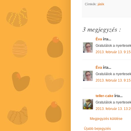
Címkék:
játék
3 megjegyzés :
Éva
írta...
Gratulálok a nyertesek
2013. február 13. 9:15
Éva
írta...
Gratulálok a nyertesek
2013. február 13. 9:15
teller-cake
írta...
Gratulálok a nyertesekne
2013. február 13. 13:
Megjegyzés küldése
Újabb bejegyzés