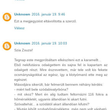
Unknown
2016. január 19. 9:46
Ezt a megjegyzést eltávolította a szerző.
Válasz
Unknown
2016. január 19. 10:03
Szia Zsuzsi!
Tegnap este megpróbáltam elkészíteni ezt a karamellt...
Első nekifutásra odaégettem és sajna fel is kapartam az
odaégett részt. Mire észrevettem, már tele volt kis fekete
ocsmányságokkal az egész, így a klotyómanó ette meg az
egészet.
Másodjára sikerült, bár felmerült bennem néhány kérdés:
- miért kell bele szódabivalyrbóna?
- mit okoz? Mert én alig tudtam feltornázni 116 fokra a
hőmérsékletét, ugyanis állandóan ki akart futni.
Szóvaltehát... a szódától akart állandóan kifutni?
- Miután kihűlt szobahőmérsékletre, még nem volt vágható,