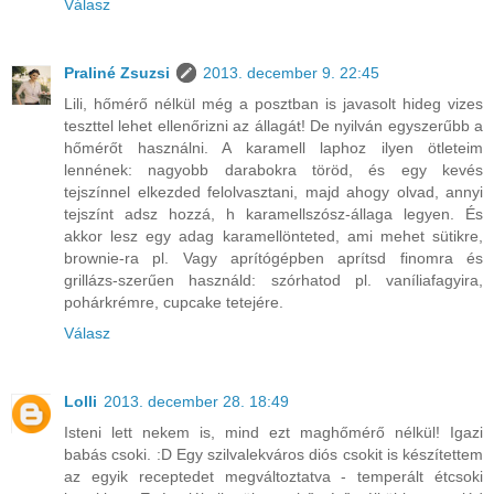
Válasz
Praliné Zsuzsi
2013. december 9. 22:45
Lili, hőmérő nélkül még a posztban is javasolt hideg vizes
teszttel lehet ellenőrizni az állagát! De nyilván egyszerűbb a
hőmérőt használni. A karamell laphoz ilyen ötleteim
lennének: nagyobb darabokra töröd, és egy kevés
tejszínnel elkezded felolvasztani, majd ahogy olvad, annyi
tejszínt adsz hozzá, h karamellszósz-állaga legyen. És
akkor lesz egy adag karamellönteted, ami mehet sütikre,
brownie-ra pl. Vagy aprítógépben aprítsd finomra és
grillázs-szerűen használd: szórhatod pl. vaníliafagyira,
pohárkrémre, cupcake tetejére.
Válasz
Lolli
2013. december 28. 18:49
Isteni lett nekem is, mind ezt maghőmérő nélkül! Igazi
babás csoki. :D Egy szilvalekváros diós csokit is készítettem
az egyik receptedet megváltoztatva - temperált étcsoki