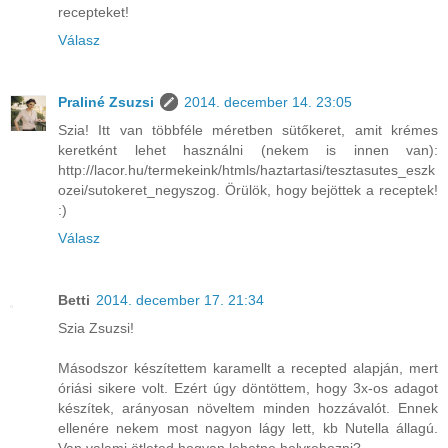
recepteket!
Válasz
Praliné Zsuzsi
2014. december 14. 23:05
Szia! Itt van többféle méretben sütőkeret, amit krémes
keretként lehet használni (nekem is innen van):
http://lacor.hu/termekeink/htmls/haztartasi/tesztasutes_eszk
ozei/sutokeret_negyszog. Örülök, hogy bejöttek a receptek!
:)
Válasz
Betti
2014. december 17. 21:34
Szia Zsuzsi!
Másodszor készítettem karamellt a recepted alapján, mert
óriási sikere volt. Ezért úgy döntöttem, hogy 3x-os adagot
készítek, arányosan növeltem minden hozzávalót. Ennek
ellenére nekem most nagyon lágy lett, kb Nutella állagú.