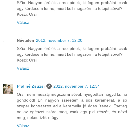
SZia. Nagyon örülök a receptnek, ki fogom próbálni. csak
egy kérdésem lenne, miért kell megszórni a tetejét sóval?
Köszi: Orsi
Válasz
Névtelen
2012. november 7. 12:20
SZia. Nagyon örülök a receptnek, ki fogom próbálni. csak
egy kérdésem lenne, miért kell megszórni a tetejét sóval?
Köszi: Orsi
Válasz
Praliné Zsuzsi
2012. november 7. 12:34
Orsi, nem muszáj megszórni sóval, nyugodtan hagyd ki, ha
gondolod! Én nagyon szeretem a sós karamellát, a só
szuper kontrasztot ad a karamella jó édes ízének. Esetleg
ne az egészet szórd meg, csak egy pici részét, és nézd
meg, neked ízlik-e úgy.
Válasz