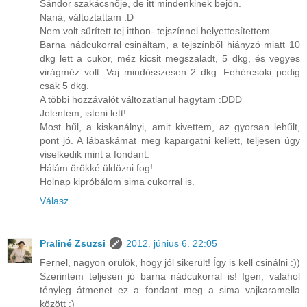
Sándor szakácsnője, de itt mindenkinek bejön.
Naná, változtattam :D
Nem volt sűrített tej itthon- tejszínnel helyettesítettem.
Barna nádcukorral csináltam, a tejszínből hiányzó miatt 10
dkg lett a cukor, méz kicsit megszaladt, 5 dkg, és vegyes
virágméz volt. Vaj mindösszesen 2 dkg. Fehércsoki pedig
csak 5 dkg.
A többi hozzávalót változatlanul hagytam :DDD
Jelentem, isteni lett!
Most hűl, a kiskanálnyi, amit kivettem, az gyorsan lehűlt,
pont jó. A lábaskámat meg kapargatni kellett, teljesen úgy
viselkedik mint a fondant.
Hálám örökké üldözni fog!
Holnap kipróbálom sima cukorral is.
Válasz
Praliné Zsuzsi
2012. június 6. 22:05
Fernel, nagyon örülök, hogy jól sikerült! Így is kell csinálni :))
Szerintem teljesen jó barna nádcukorral is! Igen, valahol
tényleg átmenet ez a fondant meg a sima vajkaramella
között :)