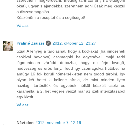
szeretném megkérdezni, meddig tartható el ( ha eldugom
öket), ugyanis ajandékba szeretném adni.Csak még készül
a diszcsomagolás...
Köszönöm a receptet és a segítséget!
Válasz
Praliné Zsuzsi
2012. október 12. 23:27
Szia! A lényeg a tárolásnál, hogy a kockákat (ha nincsenek
csokival bevonva) csomagold be egyesével, majd tedd
légmentesen záródó dobozba, hogy ne érje levegő,
nedvesség és erős fény. Tedd így csomagolva hűtőbe, ha
amúgy 16 fok körüli hőmérsékleten nem tudod tárolni. Így
olyan két hetet ki kellene bírnia, de mint minden ilyen
házilag, tartósítók és egyebek nélkül készült csoki és
karamella, a 2. hét végére veszít már az ízek intenzitásából
egy kicsit.
Válasz
Névtelen
2012. november 7. 12:19