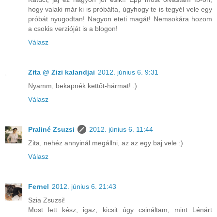
hogy valaki már ki is próbálta, úgyhogy te is tegyél vele egy
próbát nyugodtan! Nagyon eteti magát! Nemsokára hozom
a csokis verzióját is a blogon!
Válasz
Zita @ Zizi kalandjai
2012. június 6. 9:31
Nyamm, bekapnék kettőt-hármat! :)
Válasz
Praliné Zsuzsi
2012. június 6. 11:44
Zita, nehéz annyinál megállni, az az egy baj vele :)
Válasz
Fernel
2012. június 6. 21:43
Szia Zsuzsi!
Most lett kész, igaz, kicsit úgy csináltam, mint Lénárt