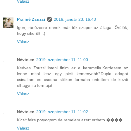
Válasz
Praliné Zsuzsi
2016. január 23. 16:43
Igen, ránézésre ennek már tök szuper az állaga! Örülök,
hogy sikerült! :)
Válasz
Névtelen
2019. szeptember 11. 11:00
Kedves Zsuzsi!!Isteni finim az a karamella.Kerdesem az
lenne mitol lesz egy picit kemenyebb?Dupla adagot
csinaltam es csodaa stilikon formaba ontottem de kezdi
elhagyni a formajat
Válasz
Névtelen
2019. szeptember 11. 11:02
Kicsit felre potyogtem de remelem azert ertheto ����
Válasz