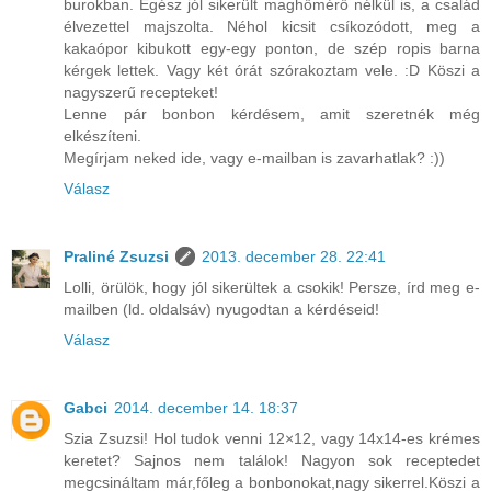
burokban. Egész jól sikerült maghőmérő nélkül is, a család
élvezettel majszolta. Néhol kicsit csíkozódott, meg a
kakaópor kibukott egy-egy ponton, de szép ropis barna
kérgek lettek. Vagy két órát szórakoztam vele. :D Köszi a
nagyszerű recepteket!
Lenne pár bonbon kérdésem, amit szeretnék még
elkészíteni.
Megírjam neked ide, vagy e-mailban is zavarhatlak? :))
Válasz
Praliné Zsuzsi
2013. december 28. 22:41
Lolli, örülök, hogy jól sikerültek a csokik! Persze, írd meg e-
mailben (ld. oldalsáv) nyugodtan a kérdéseid!
Válasz
Gabci
2014. december 14. 18:37
Szia Zsuzsi! Hol tudok venni 12×12, vagy 14x14-es krémes
keretet? Sajnos nem találok! Nagyon sok receptedet
megcsináltam már,főleg a bonbonokat,nagy sikerrel.Köszi a