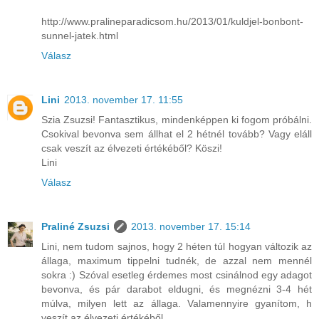
http://www.pralineparadicsom.hu/2013/01/kuldjel-bonbont-
sunnel-jatek.html
Válasz
Lini
2013. november 17. 11:55
Szia Zsuzsi! Fantasztikus, mindenképpen ki fogom próbálni.
Csokival bevonva sem állhat el 2 hétnél tovább? Vagy eláll
csak veszít az élvezeti értékéből? Köszi!
Lini
Válasz
Praliné Zsuzsi
2013. november 17. 15:14
Lini, nem tudom sajnos, hogy 2 héten túl hogyan változik az
állaga, maximum tippelni tudnék, de azzal nem mennél
sokra :) Szóval esetleg érdemes most csinálnod egy adagot
bevonva, és pár darabot eldugni, és megnézni 3-4 hét
múlva, milyen lett az állaga. Valamennyire gyanítom, h
veszít az élvezeti értékéből.