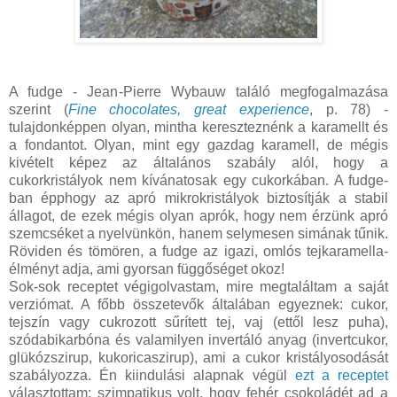
A fudge - Jean-Pierre Wybauw találó megfogalmazása
szerint (
Fine chocolates, great experience
, p. 78) -
tulajdonképpen olyan, mintha kereszteznénk a karamellt és
a fondantot. Olyan, mint egy gazdag karamell, de mégis
kivételt képez az általános szabály alól, hogy a
cukorkristályok nem kívánatosak egy cukorkában. A fudge-
ban épphogy az apró mikrokristályok biztosítják a stabil
állagot, de ezek mégis olyan aprók, hogy nem érzünk apró
szemcséket a nyelvünkön, hanem selymesen simának tűnik.
Röviden és tömören, a fudge az igazi, omlós tejkaramella-
élményt adja, ami gyorsan függőséget okoz!
Sok-sok receptet végigolvastam, mire megtaláltam a saját
verziómat. A főbb összetevők általában egyeznek: cukor,
tejszín vagy cukrozott sűrített tej, vaj (ettől lesz puha),
szódabikarbóna és valamilyen invertáló anyag (invertcukor,
glükózszirup, kukoricaszirup), ami a cukor kristályosodását
szabályozza. Én kiindulási alapnak végül
ezt a receptet
választottam: szimpatikus volt, hogy fehér csokoládét ad a