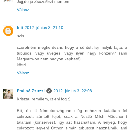
Jujj,de jó Zsuzsi!Ezt mentem!
Válasz
biii
2012. június 3. 21:10
szia
szeretném megkérdezni, hogy a süritett tej melyik fajta: a
tubusos, vagy üveges, vagy ilyen nagy konzerv? (ami
Magyaro-on nem nagyon kapható)
köszi
Válasz
Praliné Zsuzsi
2012. június 3. 22:08
Kriszta, remélem, ízleni fog :)
Biii, én itt Németországban elég nehezen kutattam fel
cukrozott sűrített tejet, csak a Nestlé Milch Mädchen-t
találtam (konzerves), így azt használtam. A lényeg, hogy
cukrozott legyen! Otthon simán tubusost használnék, ami