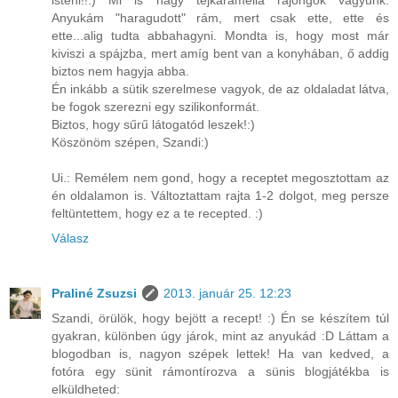
isteni!!:) Mi is nagy tejkaramella rajongók vagyunk.
Anyukám "haragudott" rám, mert csak ette, ette és
ette...alig tudta abbahagyni. Mondta is, hogy most már
kiviszi a spájzba, mert amíg bent van a konyhában, ő addig
biztos nem hagyja abba.
Én inkább a sütik szerelmese vagyok, de az oldaladat látva,
be fogok szerezni egy szilikonformát.
Biztos, hogy sűrű látogatód leszek!:)
Köszönöm szépen, Szandi:)
Ui.: Remélem nem gond, hogy a receptet megosztottam az
én oldalamon is. Változtattam rajta 1-2 dolgot, meg persze
feltüntettem, hogy ez a te recepted. :)
Válasz
Praliné Zsuzsi
2013. január 25. 12:23
Szandi, örülök, hogy bejött a recept! :) Én se készítem túl
gyakran, különben úgy járok, mint az anyukád :D Láttam a
blogodban is, nagyon szépek lettek! Ha van kedved, a
fotóra egy sünit rámontírozva a sünis blogjátékba is
elküldheted: