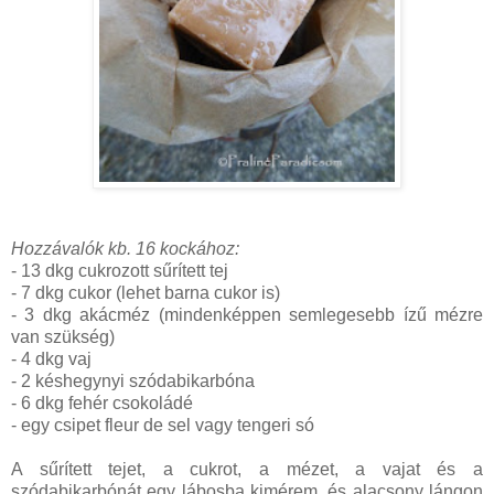
Hozzávalók kb. 16 kockához:
- 13 dkg cukrozott sűrített tej
- 7 dkg cukor (lehet barna cukor is)
- 3 dkg akácméz (mindenképpen semlegesebb ízű mézre
van szükség)
- 4 dkg vaj
- 2 késhegynyi szódabikarbóna
- 6 dkg fehér csokoládé
- egy csipet fleur de sel vagy tengeri só
A sűrített tejet, a cukrot, a mézet, a vajat és a
szódabikarbónát egy lábosba kimérem, és alacsony lángon