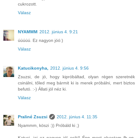
cukrozott.
Válasz
NYAMMM
2012. június 4. 9:21
úúúúú. Ez nagyon jóó:)
Válasz
Katucikonyha,
2012. június 4. 9:56
Zsuzsi, de jó, hogy kipróbáltad, olyan régen szeretnék
csinálni, tőled meg bármit ki is merek próbálni, mert biztos
befutó. :-) Állati jól néz ki.
Válasz
Praliné Zsuzsi
2012. június 4. 11:35
Nyammm, köszi :)) Próbáld ki ;)
Katuci, jaj ez nagyon jól esik!! Épp most olvastam fb-on,