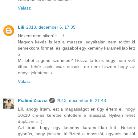
Válasz
Lili
2013. december 6. 17:35
Nekem nem sikerült... :/
Nagyon kevés is lett a massza, egyáltalán nem töltött ki
semekkora formát, és igazából egy kemény karamell lap lett
:/
Mi lehet a gond szerinted? Hozzá tartozik hogy nem volt
itthon fehér csoki csak étcsoki, de nem hiszem hogy az
ennyit jelentene :/
Válasz
Praliné Zsuzsi
2013. december 6. 21:48
Lili, ahogy írtam, ezt a magasságot én úgy értem el, hogy
10x10 cm-es keretbe öntöttem a masszát. Nyilván lehet
duplázni is :)
Azt írod, hogy egy kemény karamell-lap lett. Nekem
gyanús, hogy jócskán túlfőzted a masszát, ugyanis ha túl