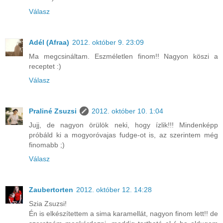
Válasz
Adél (Afraa)
2012. október 9. 23:09
Ma megcsináltam. Eszméletlen finom!! Nagyon köszi a
receptet :)
Válasz
Praliné Zsuzsi
2012. október 10. 1:04
Jujj, de nagyon örülök neki, hogy ízlik!!! Mindenképp
próbáld ki a mogyoróvajas fudge-ot is, az szerintem még
finomabb ;)
Válasz
Zaubertorten
2012. október 12. 14:28
Szia Zsuzsi!
Én is elkészítettem a sima karamellát, nagyon finom lett!! de