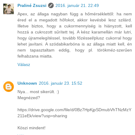
Praliné Zsuzsi
2016. január 21. 22:49
Apex, az állaga nagyban függ a hőmérséklettől: ha nem
éred el a megadott hőfokot, akkor kevésbé lesz szilárd.
Illetve biztos, hogy a cukormennyiség is hiányzott, kell
hozzá a cukrozott sűrített tej. A kész karamellán már lutri,
hogy újramelegítéssel, tovább főzéssel/plusz cukorral hogy
lehet javítani. A szódabikarbóna is az állaga miatt kell, én
nem tapasztaltam eddig, hogy pl. törökméz-szerűen
felhabzana miatta.
Válasz
Unknown
2016. január 23. 15:52
Nya... most sikerült. :)
Megnézed?
https://drive.google.com/file/d/0Bz7HpKjpSDmubVhTNzMzY
211eEk/view?usp=sharing
Köszi mindent!