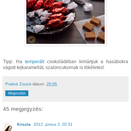
Tipp: Ha
temperált
csokoládéban kimártjuk a hasábokra
vágott tejkaramellát, szaloncukornak is tökéletes!
Praliné Zsuzsi
dátum:
20:05
Megosztás
45 megjegyzés:
Kriszta
2012. június 3. 20:31