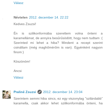
Válasz
Névtelen
2012. december 14. 22:22
Kedves Zsuzsi!
Én is szilikonformába szerettem volna önteni a
karamellámat, de annyira besűrűsödött, hogy nem tudtam :(
Szerinted mi lehet a hiba? Mindent a recept szerint
csináltam (még maghőmérőm is van). Egyénként nagyon
finom:)
Köszönöm!
Ancsi
Válasz
Praliné Zsuzsi
2012. december 14. 23:04
Szerintem semmi hiba sincs, ez egy viszonylag "szilárdabb"
karamella, csak akkor lehet szilikonformába önteni, ha