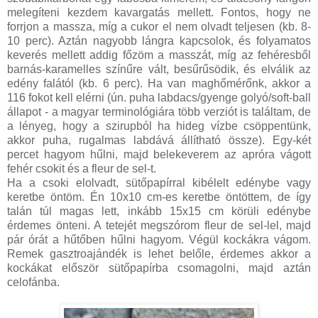
melegíteni kezdem kavargatás mellett. Fontos, hogy ne
forrjon a massza, míg a cukor el nem olvadt teljesen (kb. 8-
10 perc). Aztán nagyobb lángra kapcsolok, és folyamatos
keverés mellett addig főzöm a masszát, míg az fehéresből
barnás-karamelles színűre vált, besűrűsödik, és elválik az
edény falától (kb. 6 perc). Ha van maghőmérőnk, akkor a
116 fokot kell elérni (ún. puha labdacs/gyenge golyó/soft-ball
állapot - a magyar terminológiára több verziót is találtam, de
a lényeg, hogy a szirupból ha hideg vízbe csöppentünk,
akkor puha, rugalmas labdává állítható össze). Egy-két
percet hagyom hűlni, majd belekeverem az apróra vágott
fehér csokit és a fleur de sel-t.
Ha a csoki elolvadt, sütőpapírral kibélelt edénybe vagy
keretbe öntöm. Én 10x10 cm-es keretbe öntöttem, de így
talán túl magas lett, inkább 15x15 cm körüli edénybe
érdemes önteni. A tetejét megszórom fleur de sel-lel, majd
pár órát a hűtőben hűlni hagyom. Végül kockákra vágom.
Remek gasztroajándék is lehet belőle, érdemes akkor a
kockákat először sütőpapírba csomagolni, majd aztán
celofánba.