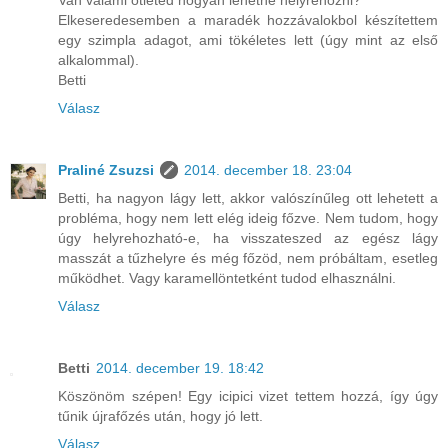
Van valami ötleted hogyan lehetne helyrehozni?
Elkeseredesemben a maradék hozzávalokbol készítettem
egy szimpla adagot, ami tökéletes lett (úgy mint az első
alkalommal).
Betti
Válasz
Praliné Zsuzsi
2014. december 18. 23:04
Betti, ha nagyon lágy lett, akkor valószínűleg ott lehetett a
probléma, hogy nem lett elég ideig főzve. Nem tudom, hogy
úgy helyrehozható-e, ha visszateszed az egész lágy
masszát a tűzhelyre és még főzöd, nem próbáltam, esetleg
működhet. Vagy karamellöntetként tudod elhasználni.
Válasz
Betti
2014. december 19. 18:42
Köszönöm szépen! Egy icipici vizet tettem hozzá, így úgy
tűnik újrafőzés után, hogy jó lett.
Válasz