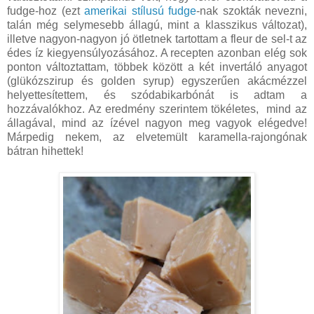
fudge-hoz (ezt
amerikai stílusú fudge
-nak szokták nevezni,
talán még selymesebb állagú, mint a klasszikus változat),
illetve nagyon-nagyon jó ötletnek tartottam a fleur de sel-t az
édes íz kiegyensúlyozásához. A recepten azonban elég sok
ponton változtattam, többek között a két invertáló anyagot
(glükózszirup és golden syrup) egyszerűen akácmézzel
helyettesítettem, és szódabikarbónát is adtam a
hozzávalókhoz. Az eredmény szerintem tökéletes, mind az
állagával, mind az ízével nagyon meg vagyok elégedve!
Márpedig nekem, az elvetemült karamella-rajongónak
bátran hihettek!