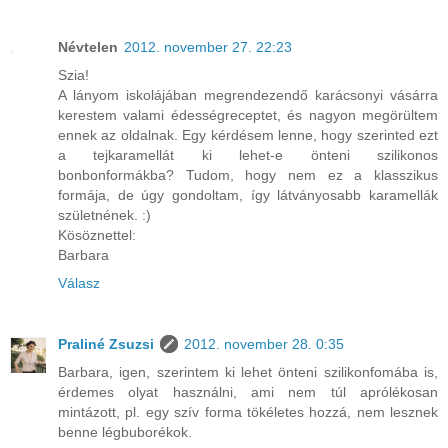
Névtelen
2012. november 27. 22:23
Szia!
A lányom iskolájában megrendezendő karácsonyi vásárra
kerestem valami édességreceptet, és nagyon megörültem
ennek az oldalnak. Egy kérdésem lenne, hogy szerinted ezt
a tejkaramellát ki lehet-e önteni szilikonos
bonbonformákba? Tudom, hogy nem ez a klasszikus
formája, de úgy gondoltam, így látványosabb karamellák
születnének. :)
Kösöznettel:
Barbara
Válasz
Praliné Zsuzsi
2012. november 28. 0:35
Barbara, igen, szerintem ki lehet önteni szilikonfomába is,
érdemes olyat használni, ami nem túl aprólékosan
mintázott, pl. egy szív forma tökéletes hozzá, nem lesznek
benne légbuborékok.