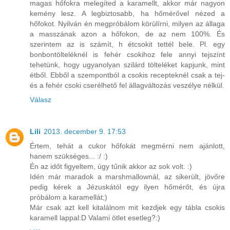
magas hőfokra melegíted a karamellt, akkor már nagyon
kemény lesz. A legbiztosabb, ha hőmérővel nézed a
hőfokot. Nyilván én megpróbálom körülírni, milyen az állaga
a masszának azon a hőfokon, de az nem 100%. És
szerintem az is számít, h étcsokit tettél bele. Pl. egy
bonbontölteléknél is fehér csokihoz fele annyi tejszínt
tehetünk, hogy ugyanolyan szilárd tölteléket kapjunk, mint
étből. Ebből a szempontból a csokis recepteknél csak a tej-
és a fehér csoki cserélhető fel állagváltozás veszélye nélkül.
Válasz
Lili
2013. december 9. 17:53
Értem, tehát a cukor hőfokát megmérni nem ajánlott,
hanem szükséges... :/ :)
Én az időt figyeltem, úgy tűnik akkor az sok volt. :)
Idén már maradok a marshmallownál, az sikerült, jövőre
pedig kérek a Jézuskától egy ilyen hőmérőt, és újra
próbálom a karamellát;)
Már csak azt kell kitalálnom mit kezdjek egy tábla csokis
karamell lappal:D Valami ötlet esetleg?:)