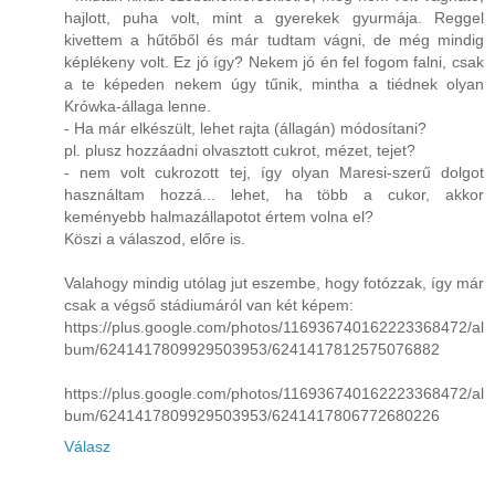
hajlott, puha volt, mint a gyerekek gyurmája. Reggel
kivettem a hűtőből és már tudtam vágni, de még mindig
képlékeny volt. Ez jó így? Nekem jó én fel fogom falni, csak
a te képeden nekem úgy tűnik, mintha a tiédnek olyan
Krówka-állaga lenne.
- Ha már elkészült, lehet rajta (állagán) módosítani?
pl. plusz hozzáadni olvasztott cukrot, mézet, tejet?
- nem volt cukrozott tej, így olyan Maresi-szerű dolgot
használtam hozzá... lehet, ha több a cukor, akkor
keményebb halmazállapotot értem volna el?
Köszi a válaszod, előre is.
Valahogy mindig utólag jut eszembe, hogy fotózzak, így már
csak a végső stádiumáról van két képem:
https://plus.google.com/photos/116936740162223368472/al
bum/6241417809929503953/6241417812575076882
https://plus.google.com/photos/116936740162223368472/al
bum/6241417809929503953/6241417806772680226
Válasz