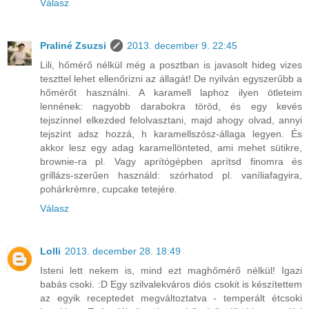
Válasz
Praliné Zsuzsi
2013. december 9. 22:45
Lili, hőmérő nélkül még a posztban is javasolt hideg vizes
teszttel lehet ellenőrizni az állagát! De nyilván egyszerűbb a
hőmérőt használni. A karamell laphoz ilyen ötleteim
lennének: nagyobb darabokra töröd, és egy kevés
tejszínnel elkezded felolvasztani, majd ahogy olvad, annyi
tejszínt adsz hozzá, h karamellszósz-állaga legyen. És
akkor lesz egy adag karamellönteted, ami mehet sütikre,
brownie-ra pl. Vagy aprítógépben aprítsd finomra és
grillázs-szerűen használd: szórhatod pl. vaníliafagyira,
pohárkrémre, cupcake tetejére.
Válasz
Lolli
2013. december 28. 18:49
Isteni lett nekem is, mind ezt maghőmérő nélkül! Igazi
babás csoki. :D Egy szilvalekváros diós csokit is készítettem
az egyik receptedet megváltoztatva - temperált étcsoki