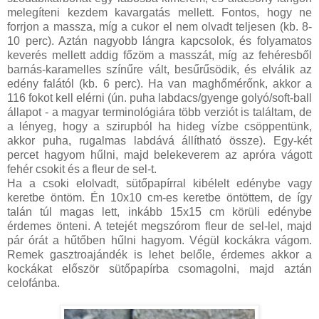
melegíteni kezdem kavargatás mellett. Fontos, hogy ne
forrjon a massza, míg a cukor el nem olvadt teljesen (kb. 8-
10 perc). Aztán nagyobb lángra kapcsolok, és folyamatos
keverés mellett addig főzöm a masszát, míg az fehéresből
barnás-karamelles színűre vált, besűrűsödik, és elválik az
edény falától (kb. 6 perc). Ha van maghőmérőnk, akkor a
116 fokot kell elérni (ún. puha labdacs/gyenge golyó/soft-ball
állapot - a magyar terminológiára több verziót is találtam, de
a lényeg, hogy a szirupból ha hideg vízbe csöppentünk,
akkor puha, rugalmas labdává állítható össze). Egy-két
percet hagyom hűlni, majd belekeverem az apróra vágott
fehér csokit és a fleur de sel-t.
Ha a csoki elolvadt, sütőpapírral kibélelt edénybe vagy
keretbe öntöm. Én 10x10 cm-es keretbe öntöttem, de így
talán túl magas lett, inkább 15x15 cm körüli edénybe
érdemes önteni. A tetejét megszórom fleur de sel-lel, majd
pár órát a hűtőben hűlni hagyom. Végül kockákra vágom.
Remek gasztroajándék is lehet belőle, érdemes akkor a
kockákat először sütőpapírba csomagolni, majd aztán
celofánba.