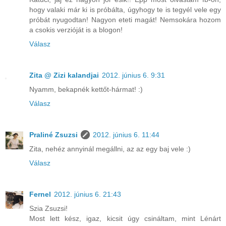
hogy valaki már ki is próbálta, úgyhogy te is tegyél vele egy
próbát nyugodtan! Nagyon eteti magát! Nemsokára hozom
a csokis verzióját is a blogon!
Válasz
Zita @ Zizi kalandjai
2012. június 6. 9:31
Nyamm, bekapnék kettőt-hármat! :)
Válasz
Praliné Zsuzsi
2012. június 6. 11:44
Zita, nehéz annyinál megállni, az az egy baj vele :)
Válasz
Fernel
2012. június 6. 21:43
Szia Zsuzsi!
Most lett kész, igaz, kicsit úgy csináltam, mint Lénárt