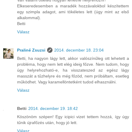
Van valami ötleted hogyan lehetne helyrehozni?
Elkeseredesemben a maradék hozzávalokbol készítettem
egy szimpla adagot, ami tökéletes lett (úgy mint az első
alkalommal).
Betti
Válasz
Praliné Zsuzsi
2014. december 18. 23:04
Betti, ha nagyon lágy lett, akkor valószínűleg ott lehetett a
probléma, hogy nem lett elég ideig főzve. Nem tudom, hogy
úgy helyrehozható-e, ha visszateszed az egész lágy
masszát a tűzhelyre és még főzöd, nem próbáltam, esetleg
működhet. Vagy karamellöntetként tudod elhasználni.
Válasz
Betti
2014. december 19. 18:42
Köszönöm szépen! Egy icipici vizet tettem hozzá, így úgy
tűnik újrafőzés után, hogy jó lett.
Válasz