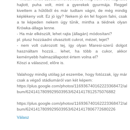
hajlott, puha volt, mint a gyerekek gyurmája. Reggel
kivettem a hűtőből és már tudtam vágni, de még mindig
képlékeny volt. Ez jó így? Nekem jó én fel fogom falni, csak
a te képeden nekem úgy tűnik, mintha a tiédnek olyan
Krówka-állaga lenne.
- Ha már elkészült, lehet rajta (állagán) módosítani?
pl. plusz hozzáadni olvasztott cukrot, mézet, tejet?
- nem volt cukrozott tej, így olyan Maresi-szerű dolgot
használtam hozzá... lehet, ha több a cukor, akkor
keményebb halmazállapotot értem volna el?
Köszi a válaszod, előre is.
Valahogy mindig utólag jut eszembe, hogy fotózzak, így már
csak a végső stádiumáról van két képem:
https://plus.google.com/photos/116936740162223368472/al
bum/6241417809929503953/6241417812575076882
https://plus.google.com/photos/116936740162223368472/al
bum/6241417809929503953/6241417806772680226
Válasz