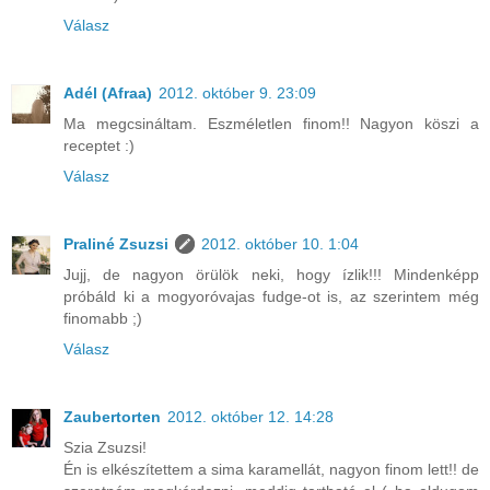
Válasz
Adél (Afraa)
2012. október 9. 23:09
Ma megcsináltam. Eszméletlen finom!! Nagyon köszi a
receptet :)
Válasz
Praliné Zsuzsi
2012. október 10. 1:04
Jujj, de nagyon örülök neki, hogy ízlik!!! Mindenképp
próbáld ki a mogyoróvajas fudge-ot is, az szerintem még
finomabb ;)
Válasz
Zaubertorten
2012. október 12. 14:28
Szia Zsuzsi!
Én is elkészítettem a sima karamellát, nagyon finom lett!! de