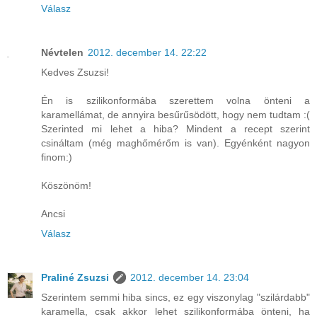
Válasz
Névtelen
2012. december 14. 22:22
Kedves Zsuzsi!
Én is szilikonformába szerettem volna önteni a
karamellámat, de annyira besűrűsödött, hogy nem tudtam :(
Szerinted mi lehet a hiba? Mindent a recept szerint
csináltam (még maghőmérőm is van). Egyénként nagyon
finom:)
Köszönöm!
Ancsi
Válasz
Praliné Zsuzsi
2012. december 14. 23:04
Szerintem semmi hiba sincs, ez egy viszonylag "szilárdabb"
karamella, csak akkor lehet szilikonformába önteni, ha