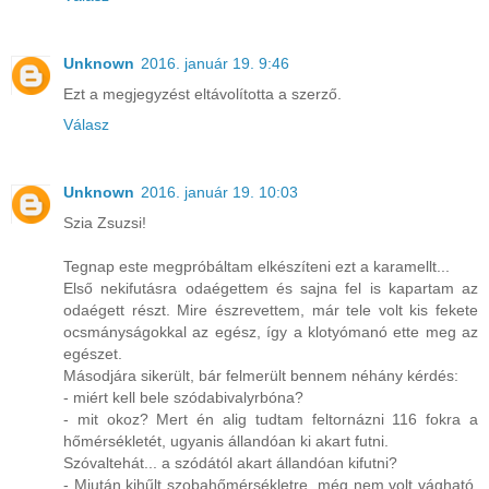
Unknown
2016. január 19. 9:46
Ezt a megjegyzést eltávolította a szerző.
Válasz
Unknown
2016. január 19. 10:03
Szia Zsuzsi!
Tegnap este megpróbáltam elkészíteni ezt a karamellt...
Első nekifutásra odaégettem és sajna fel is kapartam az
odaégett részt. Mire észrevettem, már tele volt kis fekete
ocsmányságokkal az egész, így a klotyómanó ette meg az
egészet.
Másodjára sikerült, bár felmerült bennem néhány kérdés:
- miért kell bele szódabivalyrbóna?
- mit okoz? Mert én alig tudtam feltornázni 116 fokra a
hőmérsékletét, ugyanis állandóan ki akart futni.
Szóvaltehát... a szódától akart állandóan kifutni?
- Miután kihűlt szobahőmérsékletre, még nem volt vágható,