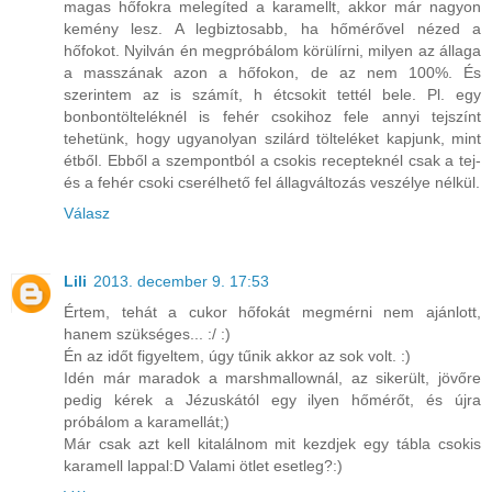
magas hőfokra melegíted a karamellt, akkor már nagyon
kemény lesz. A legbiztosabb, ha hőmérővel nézed a
hőfokot. Nyilván én megpróbálom körülírni, milyen az állaga
a masszának azon a hőfokon, de az nem 100%. És
szerintem az is számít, h étcsokit tettél bele. Pl. egy
bonbontölteléknél is fehér csokihoz fele annyi tejszínt
tehetünk, hogy ugyanolyan szilárd tölteléket kapjunk, mint
étből. Ebből a szempontból a csokis recepteknél csak a tej-
és a fehér csoki cserélhető fel állagváltozás veszélye nélkül.
Válasz
Lili
2013. december 9. 17:53
Értem, tehát a cukor hőfokát megmérni nem ajánlott,
hanem szükséges... :/ :)
Én az időt figyeltem, úgy tűnik akkor az sok volt. :)
Idén már maradok a marshmallownál, az sikerült, jövőre
pedig kérek a Jézuskától egy ilyen hőmérőt, és újra
próbálom a karamellát;)
Már csak azt kell kitalálnom mit kezdjek egy tábla csokis
karamell lappal:D Valami ötlet esetleg?:)