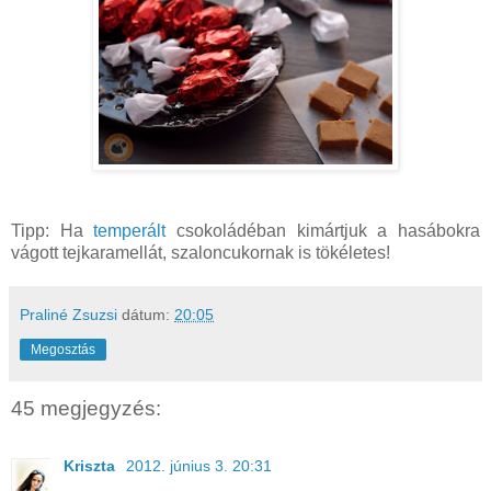
Tipp: Ha
temperált
csokoládéban kimártjuk a hasábokra
vágott tejkaramellát, szaloncukornak is tökéletes!
Praliné Zsuzsi
dátum:
20:05
Megosztás
45 megjegyzés:
Kriszta
2012. június 3. 20:31