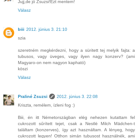
Jujj,de jó Zsuzsi!Ezt mentem!
Válasz
biii
2012. június 3. 21:10
szia
szeretném megkérdezni, hogy a süritett tej melyik fajta: a
tubusos, vagy üveges, vagy ilyen nagy konzerv? (ami
Magyaro-on nem nagyon kapható)
köszi
Válasz
Praliné Zsuzsi
2012. június 3. 22:08
Kriszta, remélem, ízleni fog :)
Biii, én itt Németországban elég nehezen kutattam fel
cukrozott sűrített tejet, csak a Nestlé Milch Mädchen-t
találtam (konzerves), így azt használtam. A lényeg, hogy
cukrozott legyen! Otthon simán tubusost használnék, ami