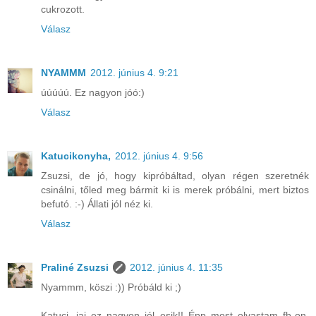
cukrozott.
Válasz
NYAMMM
2012. június 4. 9:21
úúúúú. Ez nagyon jóó:)
Válasz
Katucikonyha,
2012. június 4. 9:56
Zsuzsi, de jó, hogy kipróbáltad, olyan régen szeretnék
csinálni, tőled meg bármit ki is merek próbálni, mert biztos
befutó. :-) Állati jól néz ki.
Válasz
Praliné Zsuzsi
2012. június 4. 11:35
Nyammm, köszi :)) Próbáld ki ;)
Katuci, jaj ez nagyon jól esik!! Épp most olvastam fb-on,