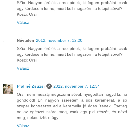
SZia. Nagyon örülök a receptnek, ki fogom próbálni. csak
egy kérdésem lenne, miért kell megszórni a tetejét sóval?
Köszi: Orsi
Válasz
Névtelen
2012. november 7. 12:20
SZia. Nagyon örülök a receptnek, ki fogom próbálni. csak
egy kérdésem lenne, miért kell megszórni a tetejét sóval?
Köszi: Orsi
Válasz
Praliné Zsuzsi
2012. november 7. 12:34
Orsi, nem muszáj megszórni sóval, nyugodtan hagyd ki, ha
gondolod! Én nagyon szeretem a sós karamellát, a só
szuper kontrasztot ad a karamella jó édes ízének. Esetleg
ne az egészet szórd meg, csak egy pici részét, és nézd
meg, neked ízlik-e úgy.
Válasz