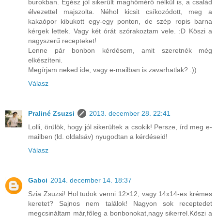
burokban. Egész jól sikerült maghőmérő nélkül is, a család
élvezettel majszolta. Néhol kicsit csíkozódott, meg a
kakaópor kibukott egy-egy ponton, de szép ropis barna
kérgek lettek. Vagy két órát szórakoztam vele. :D Köszi a
nagyszerű recepteket!
Lenne pár bonbon kérdésem, amit szeretnék még
elkészíteni.
Megírjam neked ide, vagy e-mailban is zavarhatlak? :))
Válasz
Praliné Zsuzsi
2013. december 28. 22:41
Lolli, örülök, hogy jól sikerültek a csokik! Persze, írd meg e-
mailben (ld. oldalsáv) nyugodtan a kérdéseid!
Válasz
Gabci
2014. december 14. 18:37
Szia Zsuzsi! Hol tudok venni 12×12, vagy 14x14-es krémes
keretet? Sajnos nem találok! Nagyon sok receptedet
megcsináltam már,főleg a bonbonokat,nagy sikerrel.Köszi a