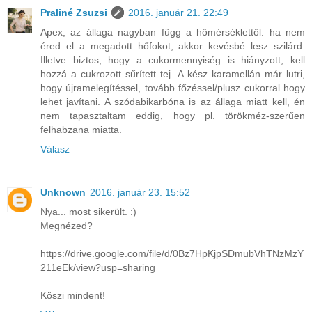
Praliné Zsuzsi
2016. január 21. 22:49
Apex, az állaga nagyban függ a hőmérséklettől: ha nem
éred el a megadott hőfokot, akkor kevésbé lesz szilárd.
Illetve biztos, hogy a cukormennyiség is hiányzott, kell
hozzá a cukrozott sűrített tej. A kész karamellán már lutri,
hogy újramelegítéssel, tovább főzéssel/plusz cukorral hogy
lehet javítani. A szódabikarbóna is az állaga miatt kell, én
nem tapasztaltam eddig, hogy pl. törökméz-szerűen
felhabzana miatta.
Válasz
Unknown
2016. január 23. 15:52
Nya... most sikerült. :)
Megnézed?
https://drive.google.com/file/d/0Bz7HpKjpSDmubVhTNzMzY
211eEk/view?usp=sharing
Köszi mindent!