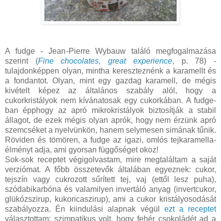
A fudge - Jean-Pierre Wybauw találó megfogalmazása
szerint (
Fine chocolates, great experience
, p. 78) -
tulajdonképpen olyan, mintha kereszteznénk a karamellt és
a fondantot. Olyan, mint egy gazdag karamell, de mégis
kivételt képez az általános szabály alól, hogy a
cukorkristályok nem kívánatosak egy cukorkában. A fudge-
ban épphogy az apró mikrokristályok biztosítják a stabil
állagot, de ezek mégis olyan aprók, hogy nem érzünk apró
szemcséket a nyelvünkön, hanem selymesen simának tűnik.
Röviden és tömören, a fudge az igazi, omlós tejkaramella-
élményt adja, ami gyorsan függőséget okoz!
Sok-sok receptet végigolvastam, mire megtaláltam a saját
verziómat. A főbb összetevők általában egyeznek: cukor,
tejszín vagy cukrozott sűrített tej, vaj (ettől lesz puha),
szódabikarbóna és valamilyen invertáló anyag (invertcukor,
glükózszirup, kukoricaszirup), ami a cukor kristályosodását
szabályozza. Én kiindulási alapnak végül
ezt a receptet
választottam: szimpatikus volt, hogy fehér csokoládét ad a