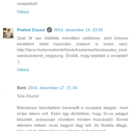
recepteket!
Válasz
Praliné Zsuzsi
2014. december 14. 23:05
Szia! Itt van többféle méretben sütőkeret, amit krémes
keretként lehet használni (nekem is innen van):
http://lacor.hu/termekeink/htmls/haztartasi/tesztasutes_eszk
ozei/sutokeret_negyszog. Örülök, hogy bejöttek a receptek!
:)
Válasz
Betti
2014. december 17. 21:34
Szia Zsuzsi!
Másodszor készítettem karamellt a recepted alapján, mert
óriási sikere volt. Ezért úgy döntöttem, hogy 3x-os adagot
készítek, arányosan növeltem minden hozzávalót. Ennek
ellenére nekem most nagyon lágy lett, kb Nutella állagú.