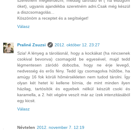
szeretném megkérdezni, meddig tartható el ( ha eldugom
öket), ugyanis ajandékba szeretném adni.Csak még készül
a diszcsomagolás...
Köszönöm a receptet és a segítséget!
Válasz
Praliné Zsuzsi
2012. október 12. 23:27
Szia! A lényeg a tárolásnál, hogy a kockákat (ha nincsenek
csokival bevonva) csomagold be egyesével, majd tedd
légmentesen záródó dobozba, hogy ne érje levegő,
nedvesség és erős fény. Tedd így csomagolva hűtőbe, ha
amúgy 16 fok körüli hőmérsékleten nem tudod tárolni. Így
olyan két hetet ki kellene bírnia, de mint minden ilyen
házilag, tartósítók és egyebek nélkül készült csoki és
karamella, a 2. hét végére veszít már az ízek intenzitásából
egy kicsit.
Válasz
Névtelen
2012. november 7. 12:19