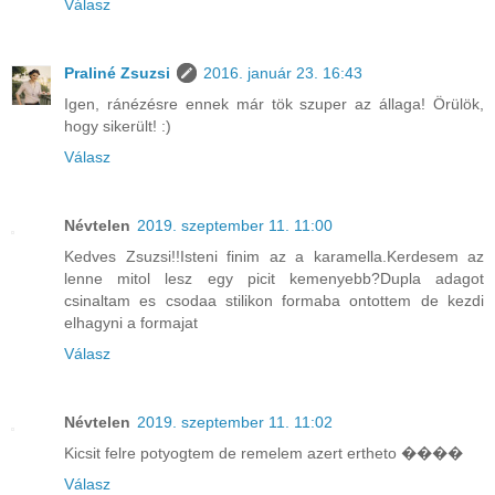
Válasz
Praliné Zsuzsi
2016. január 23. 16:43
Igen, ránézésre ennek már tök szuper az állaga! Örülök,
hogy sikerült! :)
Válasz
Névtelen
2019. szeptember 11. 11:00
Kedves Zsuzsi!!Isteni finim az a karamella.Kerdesem az
lenne mitol lesz egy picit kemenyebb?Dupla adagot
csinaltam es csodaa stilikon formaba ontottem de kezdi
elhagyni a formajat
Válasz
Névtelen
2019. szeptember 11. 11:02
Kicsit felre potyogtem de remelem azert ertheto ����
Válasz