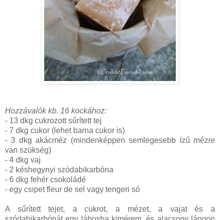
Hozzávalók kb. 16 kockához:
- 13 dkg cukrozott sűrített tej
- 7 dkg cukor (lehet barna cukor is)
- 3 dkg akácméz (mindenképpen semlegesebb ízű mézre
van szükség)
- 4 dkg vaj
- 2 késhegynyi szódabikarbóna
- 6 dkg fehér csokoládé
- egy csipet fleur de sel vagy tengeri só
A sűrített tejet, a cukrot, a mézet, a vajat és a
szódabikarbónát egy lábosba kimérem, és alacsony lángon