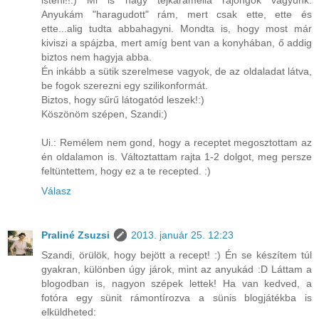
isteni!!:) Mi is nagy tejkaramella rajongók vagyunk.
Anyukám "haragudott" rám, mert csak ette, ette és
ette...alig tudta abbahagyni. Mondta is, hogy most már
kiviszi a spájzba, mert amíg bent van a konyhában, ő addig
biztos nem hagyja abba.
Én inkább a sütik szerelmese vagyok, de az oldaladat látva,
be fogok szerezni egy szilikonformát.
Biztos, hogy sűrű látogatód leszek!:)
Köszönöm szépen, Szandi:)
Ui.: Remélem nem gond, hogy a receptet megosztottam az
én oldalamon is. Változtattam rajta 1-2 dolgot, meg persze
feltüntettem, hogy ez a te recepted. :)
Válasz
Praliné Zsuzsi
2013. január 25. 12:23
Szandi, örülök, hogy bejött a recept! :) Én se készítem túl
gyakran, különben úgy járok, mint az anyukád :D Láttam a
blogodban is, nagyon szépek lettek! Ha van kedved, a
fotóra egy sünit rámontírozva a sünis blogjátékba is
elküldheted: