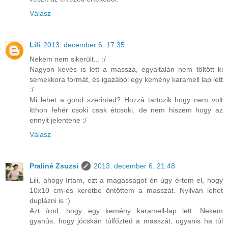
Válasz
Lili
2013. december 6. 17:35
Nekem nem sikerült... :/
Nagyon kevés is lett a massza, egyáltalán nem töltött ki
semekkora formát, és igazából egy kemény karamell lap lett
:/
Mi lehet a gond szerinted? Hozzá tartozik hogy nem volt
itthon fehér csoki csak étcsoki, de nem hiszem hogy az
ennyit jelentene :/
Válasz
Praliné Zsuzsi
2013. december 6. 21:48
Lili, ahogy írtam, ezt a magasságot én úgy értem el, hogy
10x10 cm-es keretbe öntöttem a masszát. Nyilván lehet
duplázni is :)
Azt írod, hogy egy kemény karamell-lap lett. Nekem
gyanús, hogy jócskán túlfőzted a masszát, ugyanis ha túl