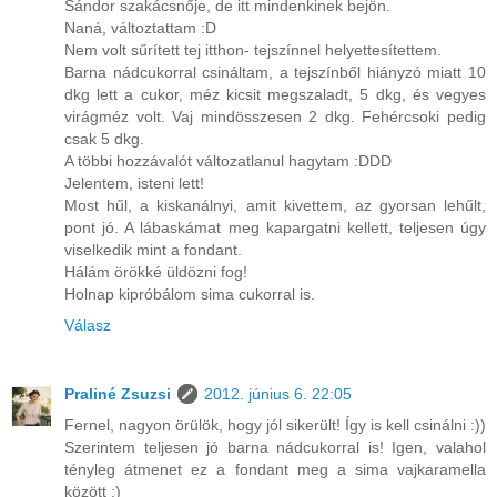
Sándor szakácsnője, de itt mindenkinek bejön.
Naná, változtattam :D
Nem volt sűrített tej itthon- tejszínnel helyettesítettem.
Barna nádcukorral csináltam, a tejszínből hiányzó miatt 10
dkg lett a cukor, méz kicsit megszaladt, 5 dkg, és vegyes
virágméz volt. Vaj mindösszesen 2 dkg. Fehércsoki pedig
csak 5 dkg.
A többi hozzávalót változatlanul hagytam :DDD
Jelentem, isteni lett!
Most hűl, a kiskanálnyi, amit kivettem, az gyorsan lehűlt,
pont jó. A lábaskámat meg kapargatni kellett, teljesen úgy
viselkedik mint a fondant.
Hálám örökké üldözni fog!
Holnap kipróbálom sima cukorral is.
Válasz
Praliné Zsuzsi
2012. június 6. 22:05
Fernel, nagyon örülök, hogy jól sikerült! Így is kell csinálni :))
Szerintem teljesen jó barna nádcukorral is! Igen, valahol
tényleg átmenet ez a fondant meg a sima vajkaramella
között :)