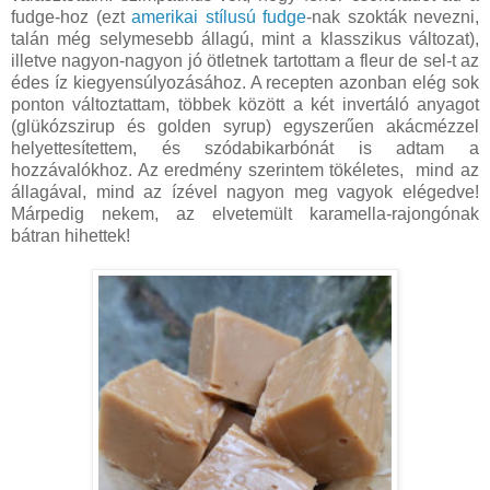
fudge-hoz (ezt
amerikai stílusú fudge
-nak szokták nevezni,
talán még selymesebb állagú, mint a klasszikus változat),
illetve nagyon-nagyon jó ötletnek tartottam a fleur de sel-t az
édes íz kiegyensúlyozásához. A recepten azonban elég sok
ponton változtattam, többek között a két invertáló anyagot
(glükózszirup és golden syrup) egyszerűen akácmézzel
helyettesítettem, és szódabikarbónát is adtam a
hozzávalókhoz. Az eredmény szerintem tökéletes, mind az
állagával, mind az ízével nagyon meg vagyok elégedve!
Márpedig nekem, az elvetemült karamella-rajongónak
bátran hihettek!