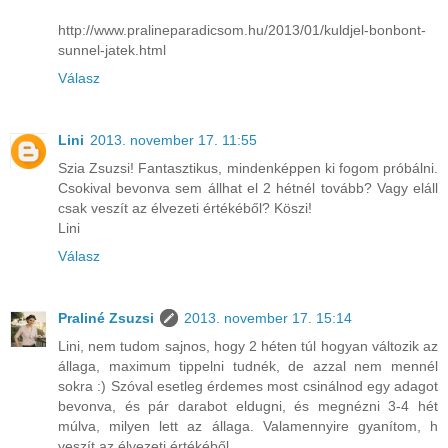
http://www.pralineparadicsom.hu/2013/01/kuldjel-bonbont-
sunnel-jatek.html
Válasz
Lini
2013. november 17. 11:55
Szia Zsuzsi! Fantasztikus, mindenképpen ki fogom próbálni.
Csokival bevonva sem állhat el 2 hétnél tovább? Vagy eláll
csak veszít az élvezeti értékéből? Köszi!
Lini
Válasz
Praliné Zsuzsi
2013. november 17. 15:14
Lini, nem tudom sajnos, hogy 2 héten túl hogyan változik az
állaga, maximum tippelni tudnék, de azzal nem mennél
sokra :) Szóval esetleg érdemes most csinálnod egy adagot
bevonva, és pár darabot eldugni, és megnézni 3-4 hét
múlva, milyen lett az állaga. Valamennyire gyanítom, h
veszít az élvezeti értékéből.