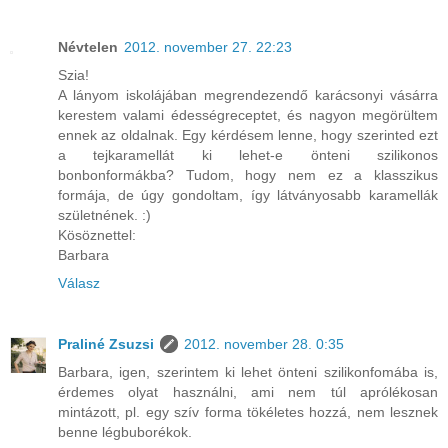
Névtelen
2012. november 27. 22:23
Szia!
A lányom iskolájában megrendezendő karácsonyi vásárra
kerestem valami édességreceptet, és nagyon megörültem
ennek az oldalnak. Egy kérdésem lenne, hogy szerinted ezt
a tejkaramellát ki lehet-e önteni szilikonos
bonbonformákba? Tudom, hogy nem ez a klasszikus
formája, de úgy gondoltam, így látványosabb karamellák
születnének. :)
Kösöznettel:
Barbara
Válasz
Praliné Zsuzsi
2012. november 28. 0:35
Barbara, igen, szerintem ki lehet önteni szilikonfomába is,
érdemes olyat használni, ami nem túl aprólékosan
mintázott, pl. egy szív forma tökéletes hozzá, nem lesznek
benne légbuborékok.