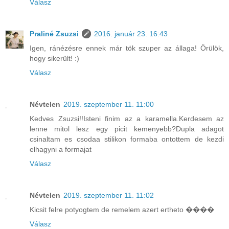
Válasz
Praliné Zsuzsi
2016. január 23. 16:43
Igen, ránézésre ennek már tök szuper az állaga! Örülök,
hogy sikerült! :)
Válasz
Névtelen
2019. szeptember 11. 11:00
Kedves Zsuzsi!!Isteni finim az a karamella.Kerdesem az
lenne mitol lesz egy picit kemenyebb?Dupla adagot
csinaltam es csodaa stilikon formaba ontottem de kezdi
elhagyni a formajat
Válasz
Névtelen
2019. szeptember 11. 11:02
Kicsit felre potyogtem de remelem azert ertheto ����
Válasz