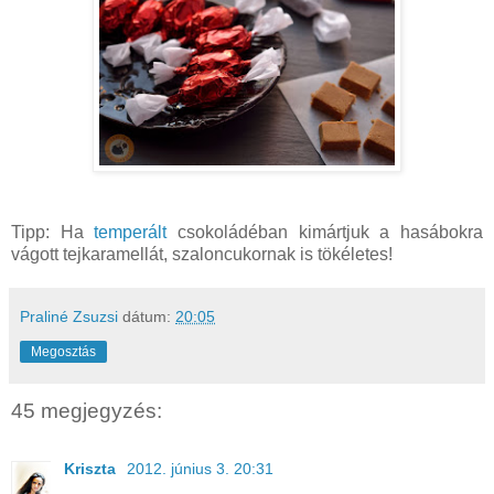
Tipp: Ha
temperált
csokoládéban kimártjuk a hasábokra
vágott tejkaramellát, szaloncukornak is tökéletes!
Praliné Zsuzsi
dátum:
20:05
Megosztás
45 megjegyzés:
Kriszta
2012. június 3. 20:31