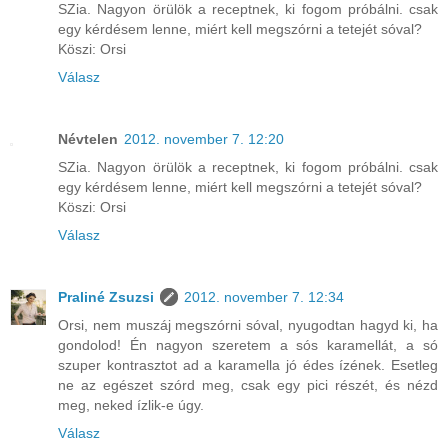
SZia. Nagyon örülök a receptnek, ki fogom próbálni. csak
egy kérdésem lenne, miért kell megszórni a tetejét sóval?
Köszi: Orsi
Válasz
Névtelen
2012. november 7. 12:20
SZia. Nagyon örülök a receptnek, ki fogom próbálni. csak
egy kérdésem lenne, miért kell megszórni a tetejét sóval?
Köszi: Orsi
Válasz
Praliné Zsuzsi
2012. november 7. 12:34
Orsi, nem muszáj megszórni sóval, nyugodtan hagyd ki, ha
gondolod! Én nagyon szeretem a sós karamellát, a só
szuper kontrasztot ad a karamella jó édes ízének. Esetleg
ne az egészet szórd meg, csak egy pici részét, és nézd
meg, neked ízlik-e úgy.
Válasz