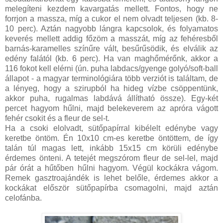
melegíteni kezdem kavargatás mellett. Fontos, hogy ne
forrjon a massza, míg a cukor el nem olvadt teljesen (kb. 8-
10 perc). Aztán nagyobb lángra kapcsolok, és folyamatos
keverés mellett addig főzöm a masszát, míg az fehéresből
barnás-karamelles színűre vált, besűrűsödik, és elválik az
edény falától (kb. 6 perc). Ha van maghőmérőnk, akkor a
116 fokot kell elérni (ún. puha labdacs/gyenge golyó/soft-ball
állapot - a magyar terminológiára több verziót is találtam, de
a lényeg, hogy a szirupból ha hideg vízbe csöppentünk,
akkor puha, rugalmas labdává állítható össze). Egy-két
percet hagyom hűlni, majd belekeverem az apróra vágott
fehér csokit és a fleur de sel-t.
Ha a csoki elolvadt, sütőpapírral kibélelt edénybe vagy
keretbe öntöm. Én 10x10 cm-es keretbe öntöttem, de így
talán túl magas lett, inkább 15x15 cm körüli edénybe
érdemes önteni. A tetejét megszórom fleur de sel-lel, majd
pár órát a hűtőben hűlni hagyom. Végül kockákra vágom.
Remek gasztroajándék is lehet belőle, érdemes akkor a
kockákat először sütőpapírba csomagolni, majd aztán
celofánba.