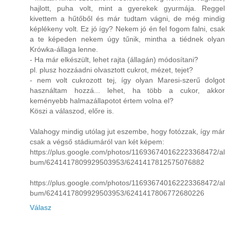
hajlott, puha volt, mint a gyerekek gyurmája. Reggel
kivettem a hűtőből és már tudtam vágni, de még mindig
képlékeny volt. Ez jó így? Nekem jó én fel fogom falni, csak
a te képeden nekem úgy tűnik, mintha a tiédnek olyan
Krówka-állaga lenne.
- Ha már elkészült, lehet rajta (állagán) módosítani?
pl. plusz hozzáadni olvasztott cukrot, mézet, tejet?
- nem volt cukrozott tej, így olyan Maresi-szerű dolgot
használtam hozzá... lehet, ha több a cukor, akkor
keményebb halmazállapotot értem volna el?
Köszi a válaszod, előre is.
Valahogy mindig utólag jut eszembe, hogy fotózzak, így már
csak a végső stádiumáról van két képem:
https://plus.google.com/photos/116936740162223368472/al
bum/6241417809929503953/6241417812575076882
https://plus.google.com/photos/116936740162223368472/al
bum/6241417809929503953/6241417806772680226
Válasz