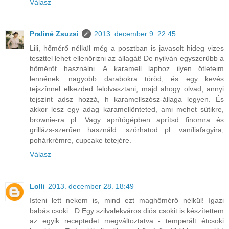
Válasz
Praliné Zsuzsi
2013. december 9. 22:45
Lili, hőmérő nélkül még a posztban is javasolt hideg vizes
teszttel lehet ellenőrizni az állagát! De nyilván egyszerűbb a
hőmérőt használni. A karamell laphoz ilyen ötleteim
lennének: nagyobb darabokra töröd, és egy kevés
tejszínnel elkezded felolvasztani, majd ahogy olvad, annyi
tejszínt adsz hozzá, h karamellszósz-állaga legyen. És
akkor lesz egy adag karamellönteted, ami mehet sütikre,
brownie-ra pl. Vagy aprítógépben aprítsd finomra és
grillázs-szerűen használd: szórhatod pl. vaníliafagyira,
pohárkrémre, cupcake tetejére.
Válasz
Lolli
2013. december 28. 18:49
Isteni lett nekem is, mind ezt maghőmérő nélkül! Igazi
babás csoki. :D Egy szilvalekváros diós csokit is készítettem
az egyik receptedet megváltoztatva - temperált étcsoki