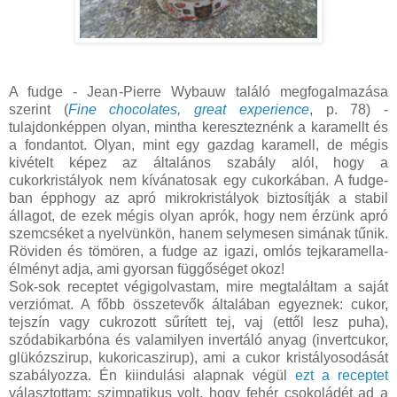
A fudge - Jean-Pierre Wybauw találó megfogalmazása
szerint (
Fine chocolates, great experience
, p. 78) -
tulajdonképpen olyan, mintha kereszteznénk a karamellt és
a fondantot. Olyan, mint egy gazdag karamell, de mégis
kivételt képez az általános szabály alól, hogy a
cukorkristályok nem kívánatosak egy cukorkában. A fudge-
ban épphogy az apró mikrokristályok biztosítják a stabil
állagot, de ezek mégis olyan aprók, hogy nem érzünk apró
szemcséket a nyelvünkön, hanem selymesen simának tűnik.
Röviden és tömören, a fudge az igazi, omlós tejkaramella-
élményt adja, ami gyorsan függőséget okoz!
Sok-sok receptet végigolvastam, mire megtaláltam a saját
verziómat. A főbb összetevők általában egyeznek: cukor,
tejszín vagy cukrozott sűrített tej, vaj (ettől lesz puha),
szódabikarbóna és valamilyen invertáló anyag (invertcukor,
glükózszirup, kukoricaszirup), ami a cukor kristályosodását
szabályozza. Én kiindulási alapnak végül
ezt a receptet
választottam: szimpatikus volt, hogy fehér csokoládét ad a