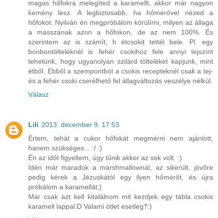
magas hőfokra melegíted a karamellt, akkor már nagyon
kemény lesz. A legbiztosabb, ha hőmérővel nézed a
hőfokot. Nyilván én megpróbálom körülírni, milyen az állaga
a masszának azon a hőfokon, de az nem 100%. És
szerintem az is számít, h étcsokit tettél bele. Pl. egy
bonbontölteléknél is fehér csokihoz fele annyi tejszínt
tehetünk, hogy ugyanolyan szilárd tölteléket kapjunk, mint
étből. Ebből a szempontból a csokis recepteknél csak a tej-
és a fehér csoki cserélhető fel állagváltozás veszélye nélkül.
Válasz
Lili
2013. december 9. 17:53
Értem, tehát a cukor hőfokát megmérni nem ajánlott,
hanem szükséges... :/ :)
Én az időt figyeltem, úgy tűnik akkor az sok volt. :)
Idén már maradok a marshmallownál, az sikerült, jövőre
pedig kérek a Jézuskától egy ilyen hőmérőt, és újra
próbálom a karamellát;)
Már csak azt kell kitalálnom mit kezdjek egy tábla csokis
karamell lappal:D Valami ötlet esetleg?:)