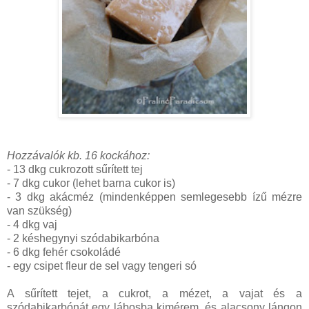
Hozzávalók kb. 16 kockához:
- 13 dkg cukrozott sűrített tej
- 7 dkg cukor (lehet barna cukor is)
- 3 dkg akácméz (mindenképpen semlegesebb ízű mézre
van szükség)
- 4 dkg vaj
- 2 késhegynyi szódabikarbóna
- 6 dkg fehér csokoládé
- egy csipet fleur de sel vagy tengeri só
A sűrített tejet, a cukrot, a mézet, a vajat és a
szódabikarbónát egy lábosba kimérem, és alacsony lángon