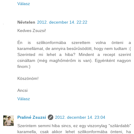
Válasz
Névtelen
2012. december 14. 22:22
Kedves Zsuzsi!
Én is szilikonformába szerettem volna önteni a
karamellámat, de annyira besűrűsödött, hogy nem tudtam :(
Szerinted mi lehet a hiba? Mindent a recept szerint
csináltam (még maghőmérőm is van). Egyénként nagyon
finom:)
Köszönöm!
Ancsi
Válasz
Praliné Zsuzsi
2012. december 14. 23:04
Szerintem semmi hiba sincs, ez egy viszonylag "szilárdabb"
karamella, csak akkor lehet szilikonformába önteni, ha