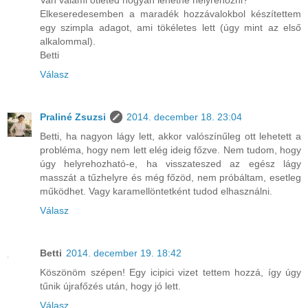
Van valami ötleted hogyan lehetne helyrehozni?
Elkeseredesemben a maradék hozzávalokbol készítettem
egy szimpla adagot, ami tökéletes lett (úgy mint az első
alkalommal).
Betti
Válasz
Praliné Zsuzsi
2014. december 18. 23:04
Betti, ha nagyon lágy lett, akkor valószínűleg ott lehetett a
probléma, hogy nem lett elég ideig főzve. Nem tudom, hogy
úgy helyrehozható-e, ha visszateszed az egész lágy
masszát a tűzhelyre és még főzöd, nem próbáltam, esetleg
működhet. Vagy karamellöntetként tudod elhasználni.
Válasz
Betti
2014. december 19. 18:42
Köszönöm szépen! Egy icipici vizet tettem hozzá, így úgy
tűnik újrafőzés után, hogy jó lett.
Válasz