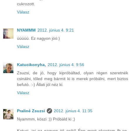
cukrozott.
Válasz
NYAMMM
2012. június 4. 9:21
úúúúú. Ez nagyon jóó:)
Válasz
Katucikonyha,
2012. június 4. 9:56
Zsuzsi, de jó, hogy kipróbáltad, olyan régen szeretnék
csinálni, tőled meg bármit ki is merek próbálni, mert biztos
befutó. :-) Állati jól néz ki.
Válasz
Praliné Zsuzsi
2012. június 4. 11:35
Nyammm, köszi :)) Próbáld ki ;)
Katuci, jaj ez nagyon jól esik!! Épp most olvastam fb-on,