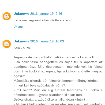
Unknown
2016. január 19. 9:46
Ezt a megjegyzést eltávolította a szerző.
Válasz
Unknown
2016. január 19. 10:03
Szia Zsuzsi!
Tegnap este megpróbáltam elkészíteni ezt a karamellt...
Első nekifutásra odaégettem és sajna fel is kapartam az
odaégett részt. Mire észrevettem, már tele volt kis fekete
ocsmányságokkal az egész, így a klotyómanó ette meg az
egészet.
Másodjára sikerült, bár felmerült bennem néhány kérdés:
- miért kell bele szódabivalyrbóna?
- mit okoz? Mert én alig tudtam feltornázni 116 fokra a
hőmérsékletét, ugyanis állandóan ki akart futni.
Szóvaltehát... a szódától akart állandóan kifutni?
- Miután kihűlt szobahőmérsékletre, még nem volt vágható,