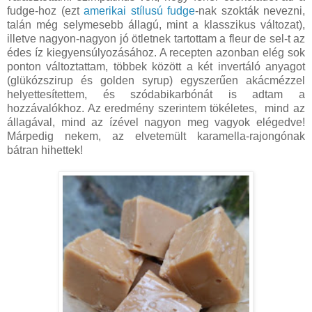
fudge-hoz (ezt
amerikai stílusú fudge
-nak szokták nevezni,
talán még selymesebb állagú, mint a klasszikus változat),
illetve nagyon-nagyon jó ötletnek tartottam a fleur de sel-t az
édes íz kiegyensúlyozásához. A recepten azonban elég sok
ponton változtattam, többek között a két invertáló anyagot
(glükózszirup és golden syrup) egyszerűen akácmézzel
helyettesítettem, és szódabikarbónát is adtam a
hozzávalókhoz. Az eredmény szerintem tökéletes, mind az
állagával, mind az ízével nagyon meg vagyok elégedve!
Márpedig nekem, az elvetemült karamella-rajongónak
bátran hihettek!