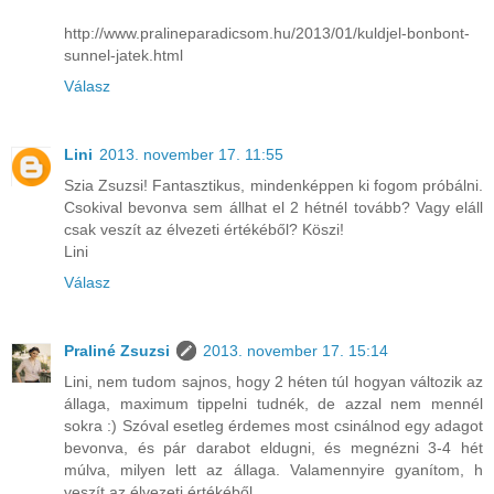
http://www.pralineparadicsom.hu/2013/01/kuldjel-bonbont-
sunnel-jatek.html
Válasz
Lini
2013. november 17. 11:55
Szia Zsuzsi! Fantasztikus, mindenképpen ki fogom próbálni.
Csokival bevonva sem állhat el 2 hétnél tovább? Vagy eláll
csak veszít az élvezeti értékéből? Köszi!
Lini
Válasz
Praliné Zsuzsi
2013. november 17. 15:14
Lini, nem tudom sajnos, hogy 2 héten túl hogyan változik az
állaga, maximum tippelni tudnék, de azzal nem mennél
sokra :) Szóval esetleg érdemes most csinálnod egy adagot
bevonva, és pár darabot eldugni, és megnézni 3-4 hét
múlva, milyen lett az állaga. Valamennyire gyanítom, h
veszít az élvezeti értékéből.