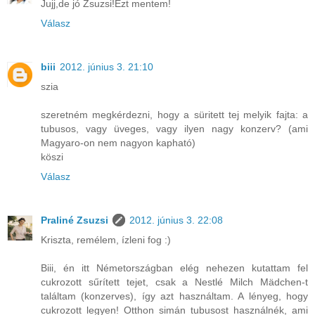
Jujj,de jó Zsuzsi!Ezt mentem!
Válasz
biii
2012. június 3. 21:10
szia
szeretném megkérdezni, hogy a süritett tej melyik fajta: a
tubusos, vagy üveges, vagy ilyen nagy konzerv? (ami
Magyaro-on nem nagyon kapható)
köszi
Válasz
Praliné Zsuzsi
2012. június 3. 22:08
Kriszta, remélem, ízleni fog :)
Biii, én itt Németországban elég nehezen kutattam fel
cukrozott sűrített tejet, csak a Nestlé Milch Mädchen-t
találtam (konzerves), így azt használtam. A lényeg, hogy
cukrozott legyen! Otthon simán tubusost használnék, ami