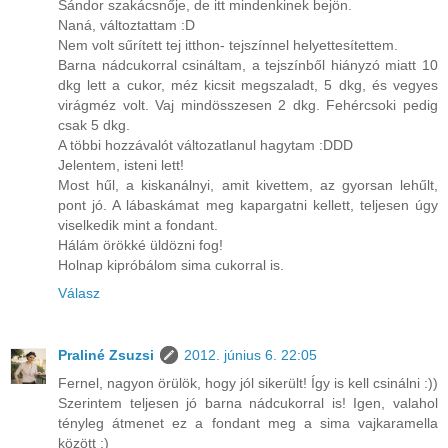
Sándor szakácsnője, de itt mindenkinek bejön.
Naná, változtattam :D
Nem volt sűrített tej itthon- tejszínnel helyettesítettem.
Barna nádcukorral csináltam, a tejszínből hiányzó miatt 10
dkg lett a cukor, méz kicsit megszaladt, 5 dkg, és vegyes
virágméz volt. Vaj mindösszesen 2 dkg. Fehércsoki pedig
csak 5 dkg.
A többi hozzávalót változatlanul hagytam :DDD
Jelentem, isteni lett!
Most hűl, a kiskanálnyi, amit kivettem, az gyorsan lehűlt,
pont jó. A lábaskámat meg kapargatni kellett, teljesen úgy
viselkedik mint a fondant.
Hálám örökké üldözni fog!
Holnap kipróbálom sima cukorral is.
Válasz
Praliné Zsuzsi
2012. június 6. 22:05
Fernel, nagyon örülök, hogy jól sikerült! Így is kell csinálni :))
Szerintem teljesen jó barna nádcukorral is! Igen, valahol
tényleg átmenet ez a fondant meg a sima vajkaramella
között :)