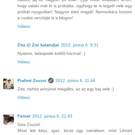
hogy valaki már ki is próbálta, úgyhogy te is tegyél vele egy
próbát nyugodtan! Nagyon eteti magát! Nemsokára hozom
a csokis verzióját is a blogon!
Válasz
Zita @ Zizi kalandjai
2012. június 6. 9:31
Nyamm, bekapnék kettőt-hármat! :)
Válasz
Praliné Zsuzsi
2012. június 6. 11:44
Zita, nehéz annyinál megállni, az az egy baj vele :)
Válasz
Fernel
2012. június 6. 21:43
Szia Zsuzsi!
Most lett kész, igaz, kicsit úgy csináltam, mint Lénárt