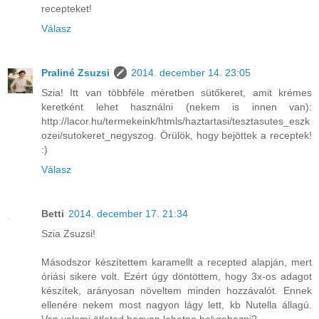
recepteket!
Válasz
Praliné Zsuzsi
2014. december 14. 23:05
Szia! Itt van többféle méretben sütőkeret, amit krémes
keretként lehet használni (nekem is innen van):
http://lacor.hu/termekeink/htmls/haztartasi/tesztasutes_eszk
ozei/sutokeret_negyszog. Örülök, hogy bejöttek a receptek!
:)
Válasz
Betti
2014. december 17. 21:34
Szia Zsuzsi!
Másodszor készítettem karamellt a recepted alapján, mert
óriási sikere volt. Ezért úgy döntöttem, hogy 3x-os adagot
készítek, arányosan növeltem minden hozzávalót. Ennek
ellenére nekem most nagyon lágy lett, kb Nutella állagú.