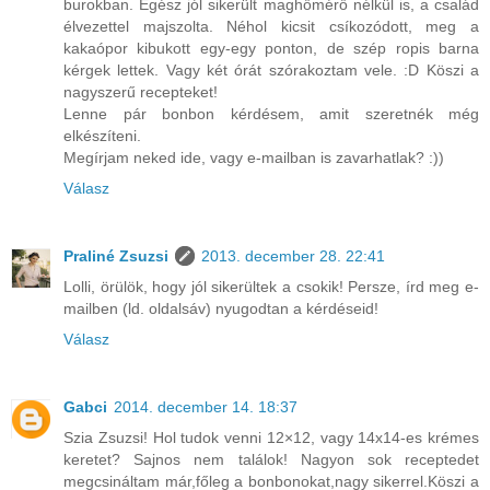
burokban. Egész jól sikerült maghőmérő nélkül is, a család
élvezettel majszolta. Néhol kicsit csíkozódott, meg a
kakaópor kibukott egy-egy ponton, de szép ropis barna
kérgek lettek. Vagy két órát szórakoztam vele. :D Köszi a
nagyszerű recepteket!
Lenne pár bonbon kérdésem, amit szeretnék még
elkészíteni.
Megírjam neked ide, vagy e-mailban is zavarhatlak? :))
Válasz
Praliné Zsuzsi
2013. december 28. 22:41
Lolli, örülök, hogy jól sikerültek a csokik! Persze, írd meg e-
mailben (ld. oldalsáv) nyugodtan a kérdéseid!
Válasz
Gabci
2014. december 14. 18:37
Szia Zsuzsi! Hol tudok venni 12×12, vagy 14x14-es krémes
keretet? Sajnos nem találok! Nagyon sok receptedet
megcsináltam már,főleg a bonbonokat,nagy sikerrel.Köszi a