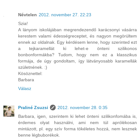
Névtelen
2012. november 27. 22:23
Szia!
A lányom iskolájában megrendezendő karácsonyi vásárra
kerestem valami édességreceptet, és nagyon megörültem
ennek az oldalnak. Egy kérdésem lenne, hogy szerinted ezt
a tejkaramellát ki lehet-e önteni szilikonos
bonbonformákba? Tudom, hogy nem ez a klasszikus
formája, de úgy gondoltam, így látványosabb karamellák
születnének. :)
Kösöznettel:
Barbara
Válasz
Praliné Zsuzsi
2012. november 28. 0:35
Barbara, igen, szerintem ki lehet önteni szilikonfomába is,
érdemes olyat használni, ami nem túl aprólékosan
mintázott, pl. egy szív forma tökéletes hozzá, nem lesznek
benne légbuborékok.