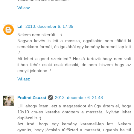
Válasz
Lili
2013. december 6. 17:35
Nekem nem sikerült... :/
Nagyon kevés is lett a massza, egyáltalán nem töltött ki
semekkora formát, és igazából egy kemény karamell lap lett
:/
Mi lehet a gond szerinted? Hozzá tartozik hogy nem volt
itthon fehér csoki csak étcsoki, de nem hiszem hogy az
ennyit jelentene :/
Válasz
Praliné Zsuzsi
2013. december 6. 21:48
Lili, ahogy írtam, ezt a magasságot én úgy értem el, hogy
10x10 cm-es keretbe öntöttem a masszát. Nyilván lehet
duplázni is :)
Azt írod, hogy egy kemény karamell-lap lett. Nekem
gyanús, hogy jócskán túlfőzted a masszát, ugyanis ha túl