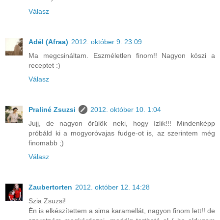
Válasz
Adél (Afraa)
2012. október 9. 23:09
Ma megcsináltam. Eszméletlen finom!! Nagyon köszi a
receptet :)
Válasz
Praliné Zsuzsi
2012. október 10. 1:04
Jujj, de nagyon örülök neki, hogy ízlik!!! Mindenképp
próbáld ki a mogyoróvajas fudge-ot is, az szerintem még
finomabb ;)
Válasz
Zaubertorten
2012. október 12. 14:28
Szia Zsuzsi!
Én is elkészítettem a sima karamellát, nagyon finom lett!! de