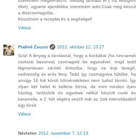
szeretném megkérdezni, meddig tartható el ( ha eldugom
öket), ugyanis ajandékba szeretném adni.Csak még készül
a diszcsomagolás...
Köszönöm a receptet és a segítséget!
Válasz
Praliné Zsuzsi
2012. október 12. 23:27
Szia! A lényeg a tárolásnál, hogy a kockákat (ha nincsenek
csokival bevonva) csomagold be egyesével, majd tedd
légmentesen záródó dobozba, hogy ne érje levegő,
nedvesség és erős fény. Tedd így csomagolva hűtőbe, ha
amúgy 16 fok körüli hőmérsékleten nem tudod tárolni. Így
olyan két hetet ki kellene bírnia, de mint minden ilyen
házilag, tartósítók és egyebek nélkül készült csoki és
karamella, a 2. hét végére veszít már az ízek intenzitásából
egy kicsit.
Válasz
Névtelen
2012. november 7. 12:19