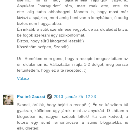
isteni!!:) Mi is nagy tejkaramella rajongók vagyunk.
Anyukám "haragudott" rám, mert csak ette, ette és
ette...alig tudta abbahagyni. Mondta is, hogy most már
kiviszi a spájzba, mert amíg bent van a konyhában, ő addig
biztos nem hagyja abba.
Én inkább a sütik szerelmese vagyok, de az oldaladat látva,
be fogok szerezni egy szilikonformát.
Biztos, hogy sűrű látogatód leszek!:)
Köszönöm szépen, Szandi:)
Ui.: Remélem nem gond, hogy a receptet megosztottam az
én oldalamon is. Változtattam rajta 1-2 dolgot, meg persze
feltüntettem, hogy ez a te recepted. :)
Válasz
Praliné Zsuzsi
2013. január 25. 12:23
Szandi, örülök, hogy bejött a recept! :) Én se készítem túl
gyakran, különben úgy járok, mint az anyukád :D Láttam a
blogodban is, nagyon szépek lettek! Ha van kedved, a
fotóra egy sünit rámontírozva a sünis blogjátékba is
elküldheted: