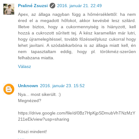
Praliné Zsuzsi
2016. január 21. 22:49
Apex, az állaga nagyban függ a hőmérséklettől: ha nem
éred el a megadott hőfokot, akkor kevésbé lesz szilárd.
Illetve biztos, hogy a cukormennyiség is hiányzott, kell
hozzá a cukrozott sűrített tej. A kész karamellán már lutri,
hogy újramelegítéssel, tovább főzéssel/plusz cukorral hogy
lehet javítani. A szódabikarbóna is az állaga miatt kell, én
nem tapasztaltam eddig, hogy pl. törökméz-szerűen
felhabzana miatta.
Válasz
Unknown
2016. január 23. 15:52
Nya... most sikerült. :)
Megnézed?
https://drive.google.com/file/d/0Bz7HpKjpSDmubVhTNzMzY
211eEk/view?usp=sharing
Köszi mindent!