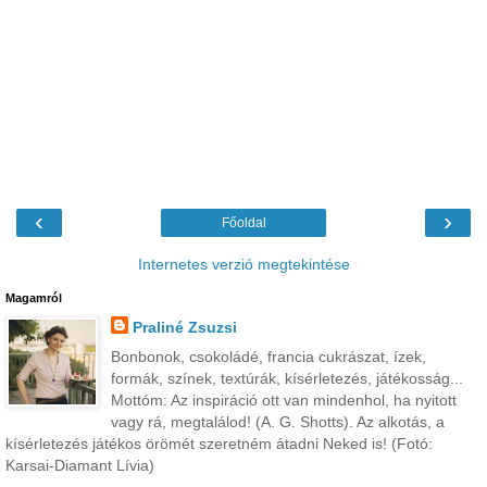
‹
›
Főoldal
Internetes verzió megtekintése
Magamról
Praliné Zsuzsi
Bonbonok, csokoládé, francia cukrászat, ízek,
formák, színek, textúrák, kísérletezés, játékosság...
Mottóm: Az inspiráció ott van mindenhol, ha nyitott
vagy rá, megtalálod! (A. G. Shotts). Az alkotás, a
kísérletezés játékos örömét szeretném átadni Neked is! (Fotó:
Karsai-Diamant Lívia)