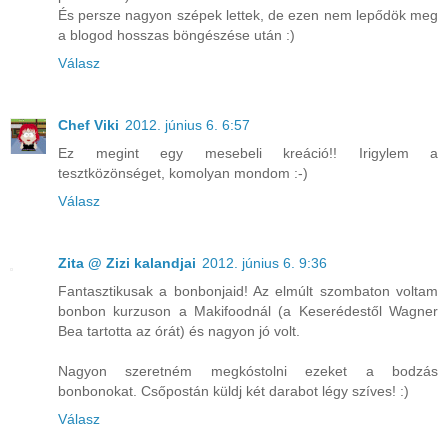
És persze nagyon szépek lettek, de ezen nem lepődök meg
a blogod hosszas böngészése után :)
Válasz
Chef Viki
2012. június 6. 6:57
Ez megint egy mesebeli kreáció!! Irigylem a
tesztközönséget, komolyan mondom :-)
Válasz
Zita @ Zizi kalandjai
2012. június 6. 9:36
Fantasztikusak a bonbonjaid! Az elmúlt szombaton voltam
bonbon kurzuson a Makifoodnál (a Keserédestől Wagner
Bea tartotta az órát) és nagyon jó volt.
Nagyon szeretném megkóstolni ezeket a bodzás
bonbonokat. Csőpostán küldj két darabot légy szíves! :)
Válasz