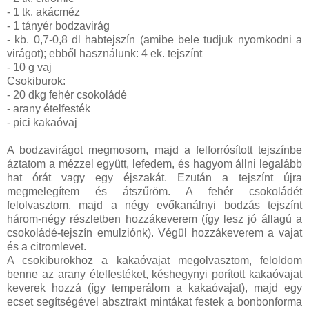
- 1 tk. akácméz
- 1 tányér bodzavirág
- kb. 0,7-0,8 dl habtejszín (amibe bele tudjuk nyomkodni a
virágot); ebből használunk: 4 ek. tejszínt
- 10 g vaj
Csokiburok:
- 20 dkg fehér csokoládé
- arany ételfesték
- pici kakaóvaj
A bodzavirágot megmosom, majd a felforrósított tejszínbe
áztatom a mézzel együtt, lefedem, és hagyom állni legalább
hat órát vagy egy éjszakát. Ezután a tejszínt újra
megmelegítem és átszűröm. A fehér csokoládét
felolvasztom, majd a négy evőkanálnyi bodzás tejszínt
három-négy részletben hozzákeverem (így lesz jó állagú a
csokoládé-tejszín emulziónk). Végül hozzákeverem a vajat
és a citromlevet.
A csokiburokhoz a kakaóvajat megolvasztom, feloldom
benne az arany ételfestéket, késhegynyi porított kakaóvajat
keverek hozzá (így temperálom a kakaóvajat), majd egy
ecset segítségével absztrakt mintákat festek a bonbonforma