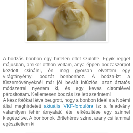
A bodzás bonbon egy hirtelen ötlet szülötte. Egyik reggel
májusban, amikor otthon voltam, anya éppen bodzaszörpöt
kezdett csinálni, én meg gyorsan elvettem egy
virágtányérnyi bodzát bonbonhoz. A bodza-ízt a
fűszernövényeknél már jól bevált infúziós, azaz áztatós
módszerrel nyertem ki, és egy kevés citromlével
párosítottam. Kellemesen bodzás íze lett szerintem!
A kész fotókat látva beugrott, hogy a bonbon ideális a Noémi
által meghirdetett
aktuális VKF-fordulóra
is: a feladvány
valamilyen fehér árnyalatú étel elkészítése egy színnel
kiegészítve. A bonbonok törtfehéres színét arany csillámmal
egészítettem ki.