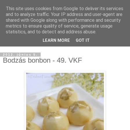
This site uses cookies from Google to deliver its services
and to analyze traffic. Your IP address and user-agent are
shared with Google along with performance and security
metrics to ensure quality of service, generate usage
statistics, and to detect and address abuse.
LEARN MORE
GOT IT
▼
2012. június 5.
Bodzás bonbon - 49. VKF