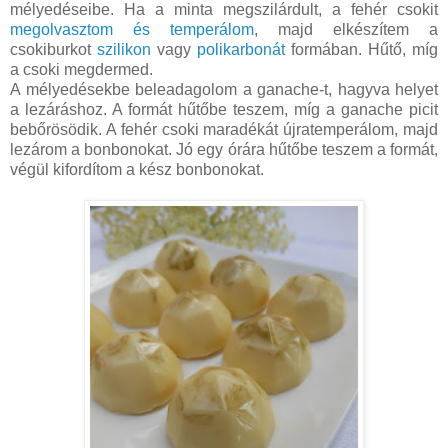
mélyedéseibe. Ha a minta megszilárdult, a fehér csokit
megolvasztom és temperálom
, majd elkészítem a
csokiburkot
szilikon
vagy
polikarbonát
formában. Hűtő, míg
a csoki megdermed.
A mélyedésekbe beleadagolom a ganache-t, hagyva helyet
a lezáráshoz. A formát hűtőbe teszem, míg a ganache picit
bebőrösödik. A fehér csoki maradékát újratemperálom, majd
lezárom a bonbonokat. Jó egy órára hűtőbe teszem a formát,
végül kifordítom a kész bonbonokat.