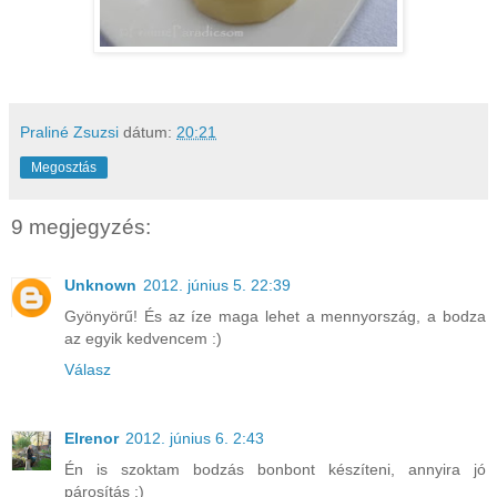
Praliné Zsuzsi
dátum:
20:21
Megosztás
9 megjegyzés:
Unknown
2012. június 5. 22:39
Gyönyörű! És az íze maga lehet a mennyország, a bodza
az egyik kedvencem :)
Válasz
Elrenor
2012. június 6. 2:43
Én is szoktam bodzás bonbont készíteni, annyira jó
párosítás :)