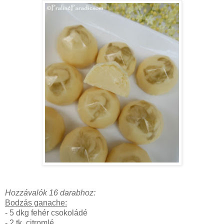
Hozzávalók 16 darabhoz:
Bodzás ganache:
- 5 dkg fehér csokoládé
- 2 tk. citromlé