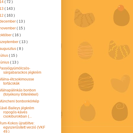
14
( 72 )
13
( 143 )
12
( 163 )
december
( 13 )
november
( 15 )
október
( 16 )
szeptember
( 13 )
augusztus
( 8 )
július
( 15 )
június
( 13 )
Passiógyümölcsös-
sárgabarackos jégkrém
Málna-étcsokimousse
tortácskák
Málnapálinkás bonbon
(folyékony töltelékkel)
Müncheni bonbonkörkép
Kávé-Baileys jégkrém
ropogós-kávés
csokiburokban (...
Rum-Kokos újratöltve:
egyszerűsített verzió (VKF
49.)