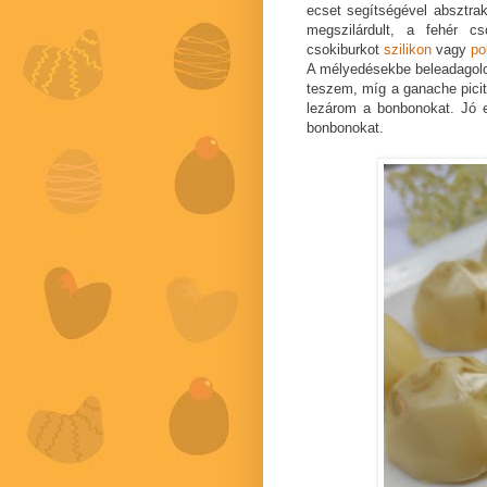
ecset segítségével absztra
megszilárdult, a fehér c
csokiburkot
szilikon
vagy
po
A mélyedésekbe beleadagolo
teszem, míg a ganache picit
lezárom a bonbonokat. Jó e
bonbonokat.