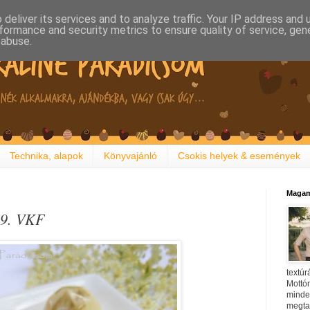
deliver its services and to analyze traffic. Your IP address and
formance and security metrics to ensure quality of service, ge
 abuse.
Technika, alapok
Könyvajánló
Csokis helyek & események
Magam
49. VKF
textúr
Mottóm
minden
megtal