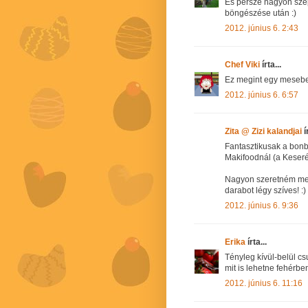
És persze nagyon szé
böngészése után :)
2012. június 6. 2:43
Chef Viki
írta...
Ez megint egy mesebel
2012. június 6. 6:57
Zita @ Zizi kalandjai
í
Fantasztikusak a bon
Makifoodnál (a Keseréd
Nagyon szeretném meg
darabot légy szíves! :)
2012. június 6. 9:36
Erika
írta...
Tényleg kívül-belül cs
mit is lehetne fehérben 
2012. június 6. 11:16