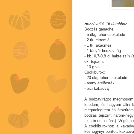
Hozzávalók 16 darabhoz:
Bodzás ganache:
- 5 dkg fehér csokoládé
- 2 tk. citromlé
- 1 tk. akácméz
- 1 tányér bodzavirág
- kb. 0,7-0,8 dl habtejszín 
ek. tejszínt
- 10 g vaj
Csokiburok:
- 20 dkg fehér csokoládé
- arany ételfesték
- pici kakaóvaj
A bodzavirágot megmosom, 
lefedem, és hagyom állni l
megmelegítem és átszűröm. 
bodzás tejszínt három-négy
tejszín emulziónk). Végül h
A csokiburokhoz a kakaóva
késhegynyi porított kakaóv