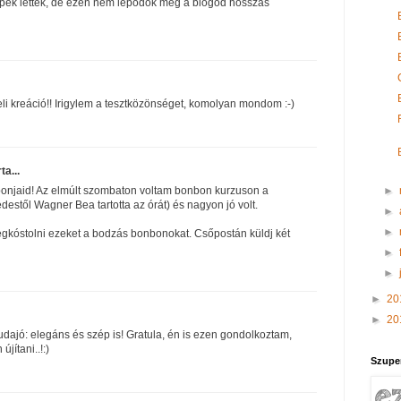
pek lettek, de ezen nem lepődök meg a blogod hosszas
i kreáció!! Irigylem a tesztközönséget, komolyan mondom :-)
rta...
►
bonjaid! Az elmúlt szombaton voltam bonbon kurzuson a
estől Wagner Bea tartotta az órát) és nagyon jó volt.
►
►
kóstolni ezeket a bodzás bonbonokat. Csőpostán küldj két
►
►
►
20
►
20
udajó: elegáns és szép is! Gratula, én is ezen gondolkoztam,
újítani..!:)
Szupe