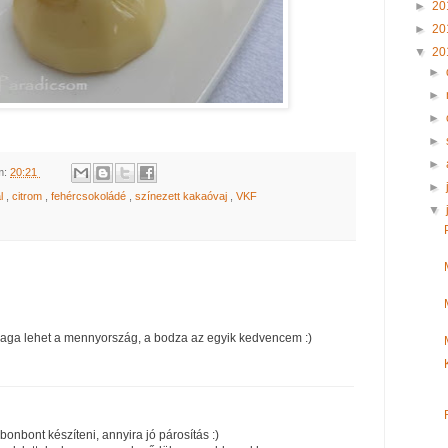
►
20
►
20
▼
20
►
►
►
►
►
m:
20:21
►
al
,
citrom
,
fehércsokoládé
,
színezett kakaóvaj
,
VKF
▼
maga lehet a mennyország, a bodza az egyik kedvencem :)
onbont készíteni, annyira jó párosítás :)