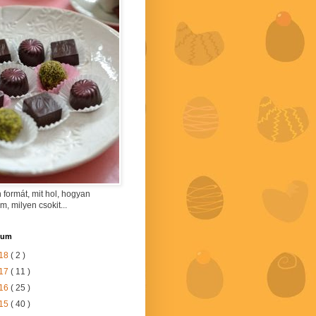
 formát, mit hol, hogyan
am, milyen csokit...
vum
18
( 2 )
17
( 11 )
16
( 25 )
15
( 40 )