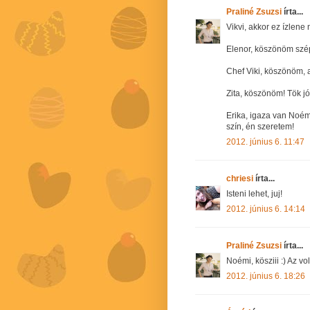
Praliné Zsuzsi
írta...
Vikvi, akkor ez ízlene 
Elenor, köszönöm szé
Chef Viki, köszönöm, a
Zita, köszönöm! Tök jó 
Erika, igaza van Noém
szín, én szeretem!
2012. június 6. 11:47
chriesi
írta...
Isteni lehet, juj!
2012. június 6. 14:14
Praliné Zsuzsi
írta...
Noémi, kösziii :) Az volt
2012. június 6. 18:26