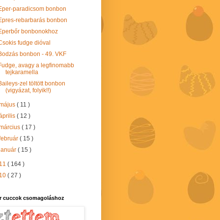
Eper-paradicsom bonbon
Epres-rebarbarás bonbon
Eperbőr bonbonokhoz
Csokis fudge dióval
Bodzás bonbon - 49. VKF
Fudge, avagy a legfinomabb
tejkaramella
Baileys-zel töltött bonbon
(vigyázat, folyik!!)
május
( 11 )
április
( 12 )
március
( 17 )
február
( 15 )
január
( 15 )
11
( 164 )
10
( 27 )
r cuccok csomagoláshoz