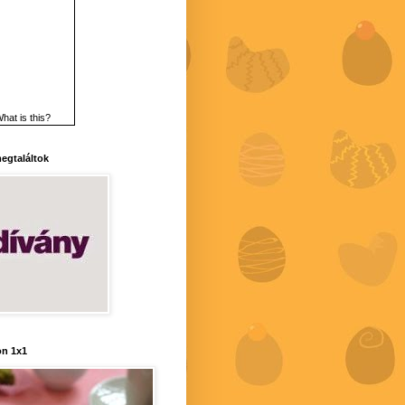
hat is this?
 megtaláltok
n 1x1