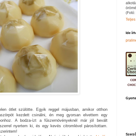
alkotá
örömé
(Fotó:
Teljes
Ide ír
prali
CER
CHOC
Gyerte
len ötlet szülötte. Egyik reggel májusban, amikor otthon
szörpöt kezdett csinálni, én meg gyorsan elvettem egy
bonhoz. A bodza-ízt a fűszernövényeknél már jól bevált
szerrel nyertem ki, és egy kevés citromlével párosítottam.
szerintem!
Szerző