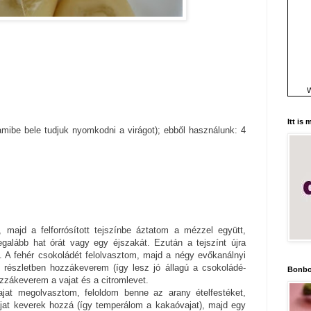
W
Itt is
(amibe bele tudjuk nyomkodni a virágot); ebből használunk: 4
majd a felforrósított tejszínbe áztatom a mézzel együtt,
egalább hat órát vagy egy éjszakát. Ezután a tejszínt újra
A fehér csokoládét felolvasztom, majd a négy evőkanálnyi
 részletben hozzákeverem (így lesz jó állagú a csokoládé-
Bonbo
ozzákeverem a vajat és a citromlevet.
jat megolvasztom, feloldom benne az arany ételfestéket,
ajat keverek hozzá (így temperálom a kakaóvajat), majd egy