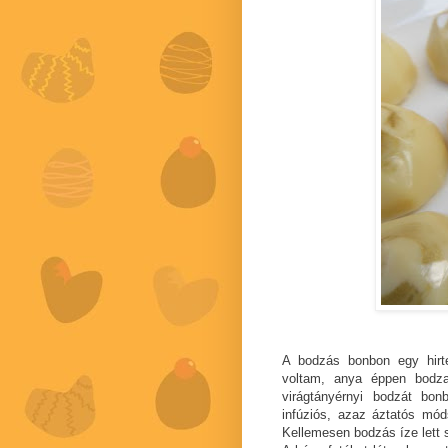
A bodzás bonbon egy hirte
voltam, anya éppen bodza
virágtányérnyi bodzát bon
infúziós, azaz áztatós mód
Kellemesen bodzás íze lett 