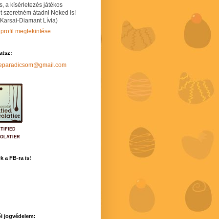
s, a kísérletezés játékos
t szeretném átadni Neked is!
 Karsai-Diamant Lívia)
 profil megtekintése
hatsz:
neparadicsom@gmail.com
TIFIED
OLATIER
k a FB-ra is!
i jogvédelem: