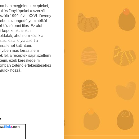
gomban megjelent recepteket,
at és fényképeket a szerzői
 szóló 1999. évi LXXVI. törvény
mében az engedélyem nélkül
 közzétenni tilos. Ez alól
lt képeznek azok a
oldalak, ahol nem közlik a
írást, és a folytatásért a
ra lehet kattintani.
yiben más forrást nem
ek fel, a receptek saját szellemi
keim, ezek kereskedelmi
lomban történő értékesítéséhez
árulok hozzá.
m
w.
flick
r
.com