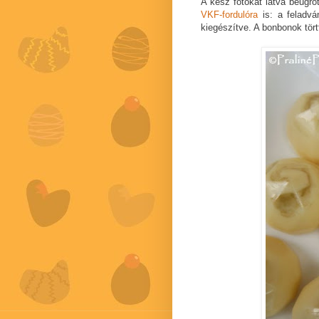
A kész fotókat látva beugro
VKF-fordulóra
is: a feladv
kiegészítve. A bonbonok tört