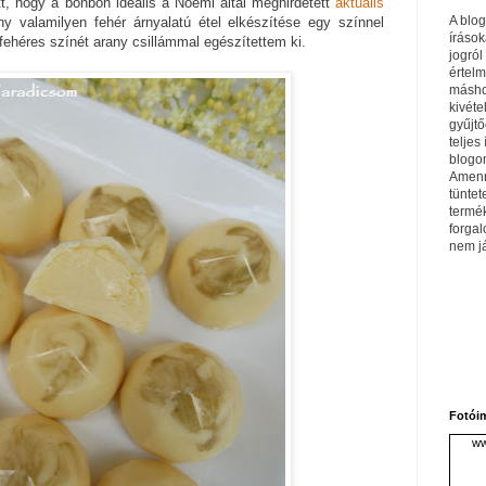
tt, hogy a bonbon ideális a Noémi által meghirdetett
aktuális
A blo
ány valamilyen fehér árnyalatú étel elkészítése egy színnel
írások
fehéres színét arany csillámmal egészítettem ki.
jogról
értel
máshol
kivéte
gyűjtő
teljes 
blogom
Amenn
tüntet
termé
forga
nem j
Fotói
ww