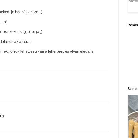
neked, jó bodzás az íze! :)
pen!
Rends
 tesztközönség jól bírja ;)
lehetett az az óra!
inek, jó sok lehetőség van a fehérben, és olyan elegáns
Színes
 ;)