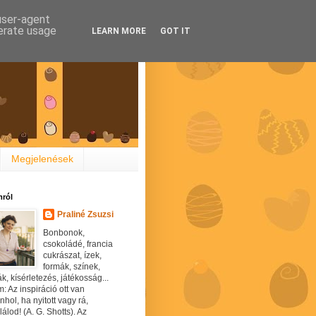
 user-agent
nerate usage
LEARN MORE
GOT IT
Megjelenések
ról
Praliné Zsuzsi
Bonbonok,
csokoládé, francia
cukrászat, ízek,
formák, színek,
ák, kísérletezés, játékosság...
: Az inspiráció ott van
hol, ha nyitott vagy rá,
álod! (A. G. Shotts). Az