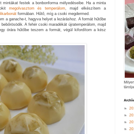
kt mintákat festek a bonbonforma mélyedéseibe. Ha a minta
sokit
megolvasztom és temperálom
, majd elkészítem a
likarbonát
formában. Hűtő, míg a csoki megdermed.
m a ganache-t, hagyva helyet a lezáráshoz. A formát hűtőbe
 bebőrösödik. A fehér csoki maradékát újratemperálom, majd
gy órára hűtőbe teszem a formát, végül kifordítom a kész
Milyen
tárolj
Archí
►
20
►
20
►
20
►
20