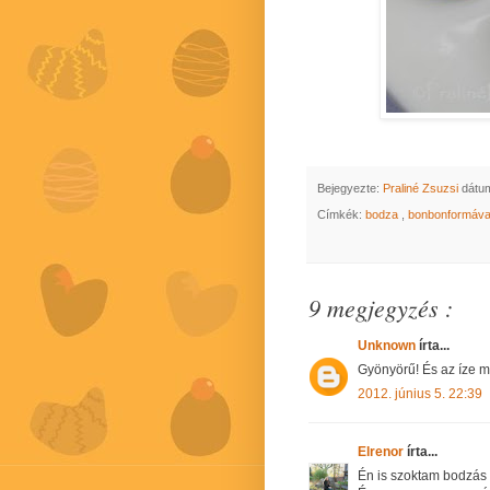
Bejegyezte:
Praliné Zsuzsi
dátu
Címkék:
bodza
,
bonbonformáv
9 megjegyzés :
Unknown
írta...
Gyönyörű! És az íze 
2012. június 5. 22:39
Elrenor
írta...
Én is szoktam bodzás b