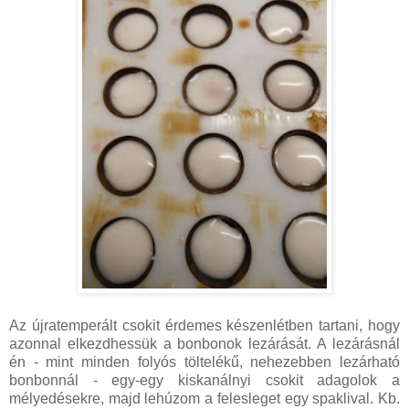
Az újratemperált csokit érdemes készenlétben tartani, hogy
azonnal elkezdhessük a bonbonok lezárását. A lezárásnál
én - mint minden folyós töltelékű, nehezebben lezárható
bonbonnál - egy-egy kiskanálnyi csokit adagolok a
mélyedésekre, majd lehúzom a felesleget egy spaklival. Kb.