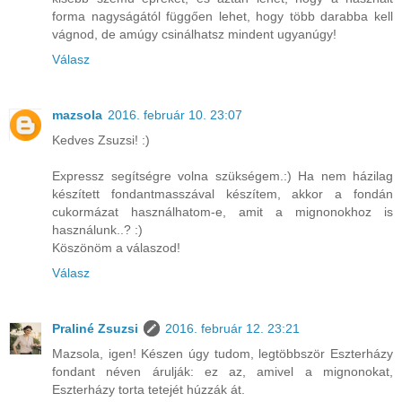
forma nagyságától függően lehet, hogy több darabba kell
vágnod, de amúgy csinálhatsz mindent ugyanúgy!
Válasz
mazsola
2016. február 10. 23:07
Kedves Zsuzsi! :)
Expressz segítségre volna szükségem.:) Ha nem házilag
készített fondantmasszával készítem, akkor a fondán
cukormázat használhatom-e, amit a mignonokhoz is
használunk..? :)
Köszönöm a válaszod!
Válasz
Praliné Zsuzsi
2016. február 12. 23:21
Mazsola, igen! Készen úgy tudom, legtöbbször Eszterházy
fondant néven árulják: ez az, amivel a mignonokat,
Eszterházy torta tetejét húzzák át.