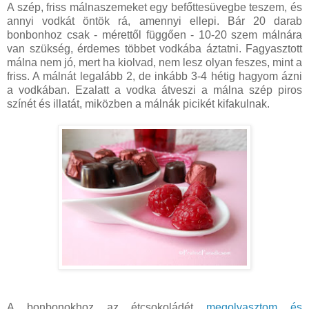
A szép, friss málnaszemeket egy befőttesüvegbe teszem, és
annyi vodkát öntök rá, amennyi ellepi. Bár 20 darab
bonbonhoz csak - mérettől függően - 10-20 szem málnára
van szükség, érdemes többet vodkába áztatni. Fagyasztott
málna nem jó, mert ha kiolvad, nem lesz olyan feszes, mint a
friss. A málnát legalább 2, de inkább 3-4 hétig hagyom ázni
a vodkában. Ezalatt a vodka átveszi a málna szép piros
színét és illatát, miközben a málnák picikét kifakulnak.
A bonbonokhoz az étcsokoládét
megolvasztom és