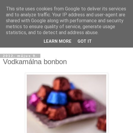
This site uses cookies from Google to deliver its services
and to analyze traffic. Your IP address and user-agent are
shared with Google along with performance and security
metrics to ensure quality of service, generate usage
statistics, and to detect and address abuse.
LEARN MORE
GOT IT
▼
2012. május 9.
Vodkamálna bonbon