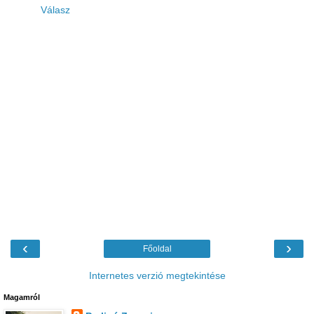
Válasz
‹
›
Főoldal
Internetes verzió megtekintése
Magamról