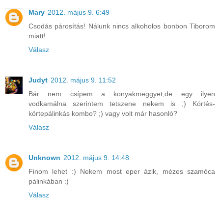
Mary
2012. május 9. 6:49
Csodás párosítás! Nálunk nincs alkoholos bonbon Tiborom
miatt!
Válasz
Judyt
2012. május 9. 11:52
Bár nem csípem a konyakmeggyet,de egy ilyen
vodkamálna szerintem tetszene nekem is ;) Körtés-
körtepálinkás kombo? ;) vagy volt már hasonló?
Válasz
Unknown
2012. május 9. 14:48
Finom lehet :) Nekem most eper ázik, mézes szamóca
pálinkában :)
Válasz