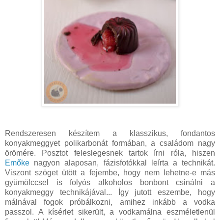
Rendszeresen készítem a klasszikus, fondantos
konyakmeggyet polikarbonát formában, a családom nagy
örömére. Posztot feleslegesnek tartok írni róla, hiszen
Emőke
nagyon alaposan, fázisfotókkal leírta a technikát.
Viszont szöget ütött a fejembe, hogy nem lehetne-e más
gyümölccsel is folyós alkoholos bonbont csinálni a
konyakmeggy technikájával... Így jutott eszembe, hogy
málnával fogok próbálkozni, amihez inkább a vodka
passzol. A kísérlet sikerült, a vodkamálna eszméletlenül