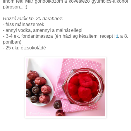
finom lett! Már gondolkozom a következő gyümölcs-alkohol
pároson... :)
Hozzávalók kb. 20 darabhoz:
- friss málnaszemek
- annyi vodka, amennyi a málnát ellepi
- 3-4 ek. fondantmassza (én házilag készítem; recept
itt
, a 8.
pontban)
- 25 dkg étcsokoládé