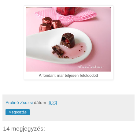
A fondant már teljesen feloldódott
Praliné Zsuzsi
dátum:
6:23
Megosztás
14 megjegyzés: