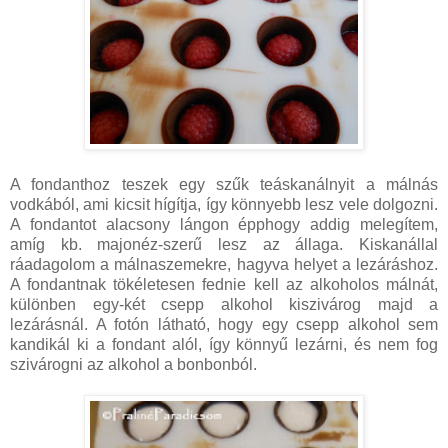
A fondanthoz teszek egy szűk teáskanálnyit a málnás
vodkából, ami kicsit hígítja, így könnyebb lesz vele dolgozni.
A fondantot alacsony lángon épphogy addig melegítem,
amíg kb. majonéz-szerű lesz az állaga. Kiskanállal
ráadagolom a málnaszemekre, hagyva helyet a lezáráshoz.
A fondantnak tökéletesen fednie kell az alkoholos málnát,
különben egy-két csepp alkohol kiszivárog majd a
lezárásnál. A fotón látható, hogy egy csepp alkohol sem
kandikál ki a fondant alól, így könnyű lezárni, és nem fog
szivárogni az alkohol a bonbonból.