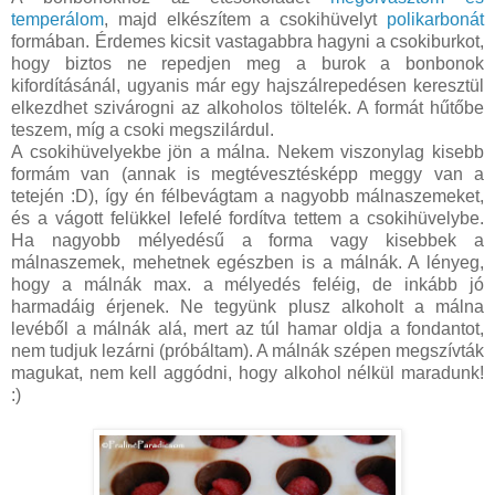
temperálom
, majd elkészítem a csokihüvelyt
polikarbonát
formában. Érdemes kicsit vastagabbra hagyni a csokiburkot,
hogy biztos ne repedjen meg a burok a bonbonok
kifordításánál, ugyanis már egy hajszálrepedésen keresztül
elkezdhet szivárogni az alkoholos töltelék. A formát hűtőbe
teszem, míg a csoki megszilárdul.
A csokihüvelyekbe jön a málna. Nekem viszonylag kisebb
formám van (annak is megtévesztésképp meggy van a
tetején :D), így én félbevágtam a nagyobb málnaszemeket,
és a vágott felükkel lefelé fordítva tettem a csokihüvelybe.
Ha nagyobb mélyedésű a forma vagy kisebbek a
málnaszemek, mehetnek egészben is a málnák. A lényeg,
hogy a málnák max. a mélyedés feléig, de inkább jó
harmadáig érjenek. Ne tegyünk plusz alkoholt a málna
levéből a málnák alá, mert az túl hamar oldja a fondantot,
nem tudjuk lezárni (próbáltam). A málnák szépen megszívták
magukat, nem kell aggódni, hogy alkohol nélkül maradunk!
:)