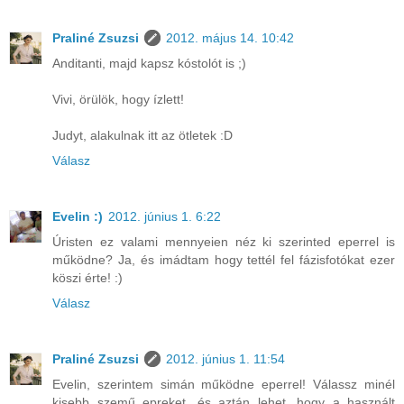
Praliné Zsuzsi
2012. május 14. 10:42
Anditanti, majd kapsz kóstolót is ;)
Vivi, örülök, hogy ízlett!
Judyt, alakulnak itt az ötletek :D
Válasz
Evelin :)
2012. június 1. 6:22
Úristen ez valami mennyeien néz ki szerinted eperrel is
működne? Ja, és imádtam hogy tettél fel fázisfotókat ezer
köszi érte! :)
Válasz
Praliné Zsuzsi
2012. június 1. 11:54
Evelin, szerintem simán működne eperrel! Válassz minél
kisebb szemű epreket, és aztán lehet, hogy a használt