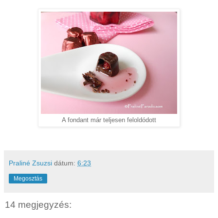
A fondant már teljesen feloldódott
Praliné Zsuzsi
dátum:
6:23
Megosztás
14 megjegyzés: