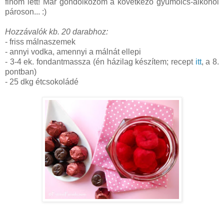
finom lett! Már gondolkozom a következő gyümölcs-alkohol
pároson... :)
Hozzávalók kb. 20 darabhoz:
- friss málnaszemek
- annyi vodka, amennyi a málnát ellepi
- 3-4 ek. fondantmassza (én házilag készítem; recept
itt
, a 8.
pontban)
- 25 dkg étcsokoládé