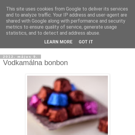
This site uses cookies from Google to deliver its services
and to analyze traffic. Your IP address and user-agent are
shared with Google along with performance and security
metrics to ensure quality of service, generate usage
statistics, and to detect and address abuse.
LEARN MORE
GOT IT
▼
2012. május 9.
Vodkamálna bonbon