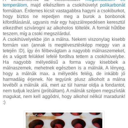
temperálom
, majd elkészítem a csokihüvelyt
polikarbonát
formában. Érdemes kicsit vastagabbra hagyni a csokiburkot,
hogy biztos ne repedjen meg a burok a bonbonok
kifordításánál, ugyanis már egy hajszálrepedésen keresztül
elkezdhet szivárogni az alkoholos töltelék. A formát hűtőbe
teszem, míg a csoki megszilárdul.
A csokihüvelyekbe jön a málna. Nekem viszonylag kisebb
formám van (annak is megtévesztésképp meggy van a
tetején :D), így én félbevágtam a nagyobb málnaszemeket,
és a vágott felükkel lefelé fordítva tettem a csokihüvelybe.
Ha nagyobb mélyedésű a forma vagy kisebbek a
málnaszemek, mehetnek egészben is a málnák. A lényeg,
hogy a málnák max. a mélyedés feléig, de inkább jó
harmadáig érjenek. Ne tegyünk plusz alkoholt a málna
levéből a málnák alá, mert az túl hamar oldja a fondantot,
nem tudjuk lezárni (próbáltam). A málnák szépen megszívták
magukat, nem kell aggódni, hogy alkohol nélkül maradunk!
:)