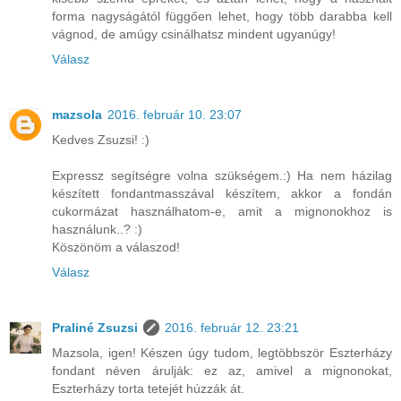
forma nagyságától függően lehet, hogy több darabba kell
vágnod, de amúgy csinálhatsz mindent ugyanúgy!
Válasz
mazsola
2016. február 10. 23:07
Kedves Zsuzsi! :)
Expressz segítségre volna szükségem.:) Ha nem házilag
készített fondantmasszával készítem, akkor a fondán
cukormázat használhatom-e, amit a mignonokhoz is
használunk..? :)
Köszönöm a válaszod!
Válasz
Praliné Zsuzsi
2016. február 12. 23:21
Mazsola, igen! Készen úgy tudom, legtöbbször Eszterházy
fondant néven árulják: ez az, amivel a mignonokat,
Eszterházy torta tetejét húzzák át.