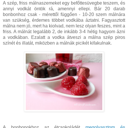
A szép, friss málnaszemeket egy befőttesüvegbe teszem, és
annyi vodkát öntök rá, amennyi ellepi. Bár 20 darab
bonbonhoz csak - mérettől függően - 10-20 szem málnára
van szükség, érdemes többet vodkába áztatni. Fagyasztott
málna nem jó, mert ha kiolvad, nem lesz olyan feszes, mint a
friss. A málnát legalább 2, de inkább 3-4 hétig hagyom ázni
a vodkában. Ezalatt a vodka átveszi a málna szép piros
színét és illatát, miközben a málnák picikét kifakulnak.
A bonbonokhoz az étcsokoládét
megolvasztom és