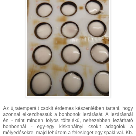
Az újratemperált csokit érdemes készenlétben tartani, hogy
azonnal elkezdhessük a bonbonok lezárását. A lezárásnál
én - mint minden folyós töltelékű, nehezebben lezárható
bonbonnál - egy-egy kiskanálnyi csokit adagolok a
mélyedésekre, majd lehúzom a felesleget egy spaklival. Kb.