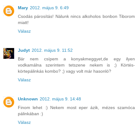
Mary
2012. május 9. 6:49
Csodás párosítás! Nálunk nincs alkoholos bonbon Tiborom
miatt!
Válasz
Judyt
2012. május 9. 11:52
Bár nem csípem a konyakmeggyet,de egy ilyen
vodkamálna szerintem tetszene nekem is ;) Körtés-
körtepálinkás kombo? ;) vagy volt már hasonló?
Válasz
Unknown
2012. május 9. 14:48
Finom lehet :) Nekem most eper ázik, mézes szamóca
pálinkában :)
Válasz