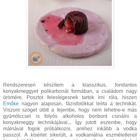
Rendszeresen készítem a klasszikus, fondantos
konyakmeggyet polikarbonát formában, a családom nagy
örömére. Posztot feleslegesnek tartok írni róla, hiszen
Emőke
nagyon alaposan, fázisfotókkal leírta a technikát.
Viszont szöget ütött a fejembe, hogy nem lehetne-e más
gyümölccsel is folyós alkoholos bonbont csinálni a
konyakmeggy technikájával... Így jutott eszembe, hogy
málnával fogok próbálkozni, amihez inkább a vodka
passzol. A kísérlet sikerült, a vodkamálna eszméletlenül