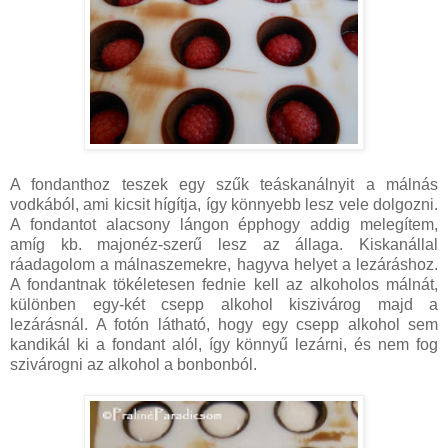
A fondanthoz teszek egy szűk teáskanálnyit a málnás
vodkából, ami kicsit hígítja, így könnyebb lesz vele dolgozni.
A fondantot alacsony lángon épphogy addig melegítem,
amíg kb. majonéz-szerű lesz az állaga. Kiskanállal
ráadagolom a málnaszemekre, hagyva helyet a lezáráshoz.
A fondantnak tökéletesen fednie kell az alkoholos málnát,
különben egy-két csepp alkohol kiszivárog majd a
lezárásnál. A fotón látható, hogy egy csepp alkohol sem
kandikál ki a fondant alól, így könnyű lezárni, és nem fog
szivárogni az alkohol a bonbonból.