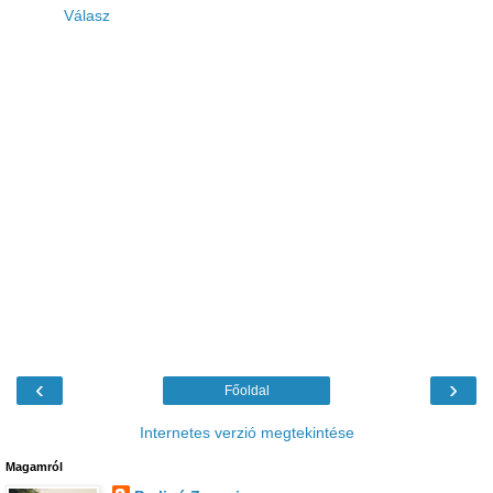
Válasz
‹
›
Főoldal
Internetes verzió megtekintése
Magamról