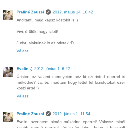
Praliné Zsuzsi
2012. május 14. 10:42
Anditanti, majd kapsz kóstolót is ;)
Vivi, örülök, hogy ízlett!
Judyt, alakulnak itt az ötletek :D
Válasz
Evelin :)
2012. június 1. 6:22
Úristen ez valami mennyeien néz ki szerinted eperrel is
működne? Ja, és imádtam hogy tettél fel fázisfotókat ezer
köszi érte! :)
Válasz
Praliné Zsuzsi
2012. június 1. 11:54
Evelin, szerintem simán működne eperrel! Válassz minél
kisebb szemű epreket, és aztán lehet, hogy a használt