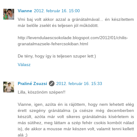
Vianne
2012. február 16. 15:00
Vmi baj volt akkor azzal a gránátalmával... én készítettem
már belőle zselét és teljesen jól működött.
http://levendulaescsokolade.blogspot.com/2012/01/chilis-
granatalmazsele-fehercsokiban.html
De tény, hogy így is teljesen szuper lett:)
Válasz
Praliné Zsuzsi
2012. február 16. 15:33
Lilla, köszönöm szépen!!
Vianne, igen, azóta én is rájöttem, hogy nem lehetett elég
érett szegény gránátalma (a csésze még decemberben
készült, azóta már volt sikeres gránátalmás kísérletem is
más sütihez, meg láttam a szép fehér csokis kombót nálad
is), de akkor a mousse már készen volt, valamit tenni kellett
alá ;)