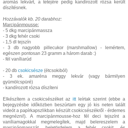
aromás lekvárt, a tetejére pedig kandírozott rózsa került
díszítésnek.
Hozzávalók kb. 20 darabhoz:
Marcipánmousse:
- 5 dkg marcipánmassza
- 3 dkg fehér csoki
- 1,5 dl tejszín
- 3 db nagyobb pillecukor (marshmallow) - lemértem,
egészen pontosan 23 gramm a három darab :)
- fél vaníliarúd
- 20 db
csokicsésze
(étcsokiból)
- 3 ek. amaréna meggy lekvár (vagy bármilyen
gyümölcspüré)
- kandírozott rózsa díszíteni
Elkészítem a csokicsészéket az
itt
leírtak szerint (ebbe a
bejegyzésbe időközben beszúrtam egy jó kis neten talált
videót a papírkapszlikban készült csokicsészékről - érdemes
megnézni!). A marcipánmousse-hoz fél deci tejszínt a
vaníliamagokkal megmelegítek, majd belereszelem a
marcipánmasszát, beletördelem a fehér csokit, és