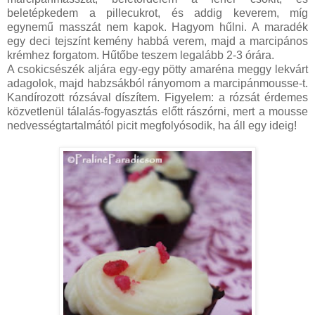
beletépkedem a pillecukrot, és addig keverem, míg
egynemű masszát nem kapok. Hagyom hűlni. A maradék
egy deci tejszínt kemény habbá verem, majd a marcipános
krémhez forgatom. Hűtőbe teszem legalább 2-3 órára.
A csokicsészék aljára egy-egy pötty amaréna meggy lekvárt
adagolok, majd habzsákból rányomom a marcipánmousse-t.
Kandírozott rózsával díszítem. Figyelem: a rózsát érdemes
közvetlenül tálalás-fogyasztás előtt rászórni, mert a mousse
nedvességtartalmától picit megfolyósodik, ha áll egy ideig!