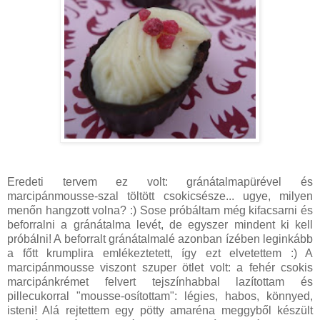
Eredeti tervem ez volt: gránátalmapürével és
marcipánmousse-szal töltött csokicsésze... ugye, milyen
menőn hangzott volna? :) Sose próbáltam még kifacsarni és
beforralni a gránátalma levét, de egyszer mindent ki kell
próbálni! A beforralt gránátalmalé azonban ízében leginkább
a főtt krumplira emlékeztetett, így ezt elvetettem :) A
marcipánmousse viszont szuper ötlet volt: a fehér csokis
marcipánkrémet felvert tejszínhabbal lazítottam és
pillecukorral "mousse-osítottam": légies, habos, könnyed,
isteni! Alá rejtettem egy pötty amaréna meggyből készült