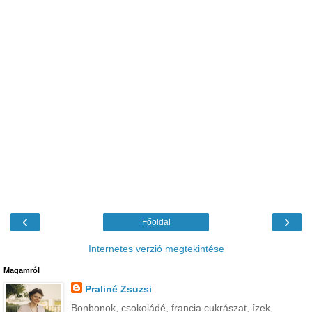
‹
›
Főoldal
Internetes verzió megtekintése
Magamról
Praliné Zsuzsi
Bonbonok, csokoládé, francia cukrászat, ízek,