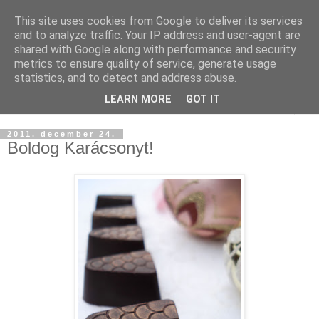
This site uses cookies from Google to deliver its services
and to analyze traffic. Your IP address and user-agent are
shared with Google along with performance and security
metrics to ensure quality of service, generate usage
statistics, and to detect and address abuse.
LEARN MORE
GOT IT
▼
2011. december 24.
Boldog Karácsonyt!