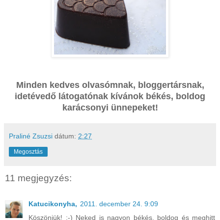
Minden kedves olvasómnak, bloggertársnak,
idetévedő látogatónak kívánok békés, boldog
karácsonyi ünnepeket!
Praliné Zsuzsi
dátum:
2:27
Megosztás
11 megjegyzés:
Katucikonyha,
2011. december 24. 9:09
Köszönjük! :-) Neked is nagyon békés, boldog és meghitt