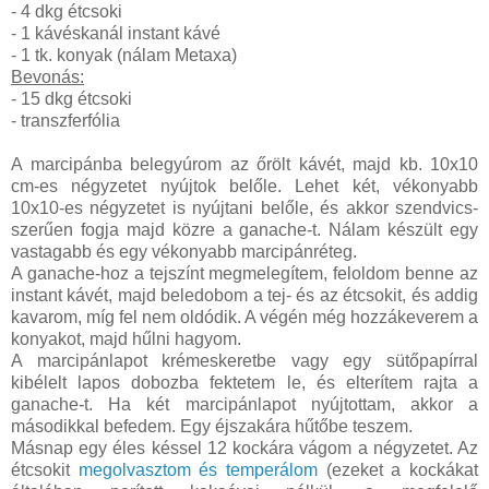
- 4 dkg étcsoki
- 1 kávéskanál instant kávé
- 1 tk. konyak (nálam Metaxa)
Bevonás:
- 15 dkg étcsoki
- transzferfólia
A marcipánba belegyúrom az őrölt kávét, majd kb. 10x10
cm-es négyzetet nyújtok belőle. Lehet két, vékonyabb
10x10-es négyzetet is nyújtani belőle, és akkor szendvics-
szerűen fogja majd közre a ganache-t. Nálam készült egy
vastagabb és egy vékonyabb marcipánréteg.
A ganache-hoz a tejszínt megmelegítem, feloldom benne az
instant kávét, majd beledobom a tej- és az étcsokit, és addig
kavarom, míg fel nem oldódik. A végén még hozzákeverem a
konyakot, majd hűlni hagyom.
A marcipánlapot krémeskeretbe vagy egy sütőpapírral
kibélelt lapos dobozba fektetem le, és elterítem rajta a
ganache-t. Ha két marcipánlapot nyújtottam, akkor a
másodikkal befedem. Egy éjszakára hűtőbe teszem.
Másnap egy éles késsel 12 kockára vágom a négyzetet. Az
étcsokit
megolvasztom és temperálom
(ezeket a kockákat