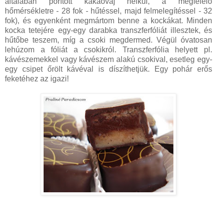
általában porított kakaóvaj nélkül, a megfelelő
hőmérsékletre - 28 fok - hűtéssel, majd felmelegítéssel - 32
fok), és egyenként megmártom benne a kockákat. Minden
kocka tetejére egy-egy darabka transzferfóliát illesztek, és
hűtőbe teszem, míg a csoki megdermed. Végül óvatosan
lehúzom a fóliát a csokikról. Transzferfólia helyett pl.
kávészemekkel vagy kávészem alakú csokival, esetleg egy-
egy csipet őrölt kávéval is díszíthetjük. Egy pohár erős
feketéhez az igazi!