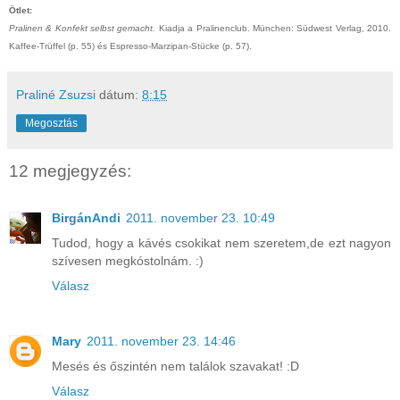
Ötlet:
Pralinen & Konfekt selbst gemacht.
Kiadja a Pralinenclub. München: Südwest Verlag, 2010.
Kaffee-Trüffel (p. 55) és Espresso-Marzipan-Stücke (p. 57).
Praliné Zsuzsi
dátum:
8:15
Megosztás
12 megjegyzés:
BirgánAndi
2011. november 23. 10:49
Tudod, hogy a kávés csokikat nem szeretem,de ezt nagyon
szívesen megkóstolnám. :)
Válasz
Mary
2011. november 23. 14:46
Mesés és őszintén nem találok szavakat! :D
Válasz