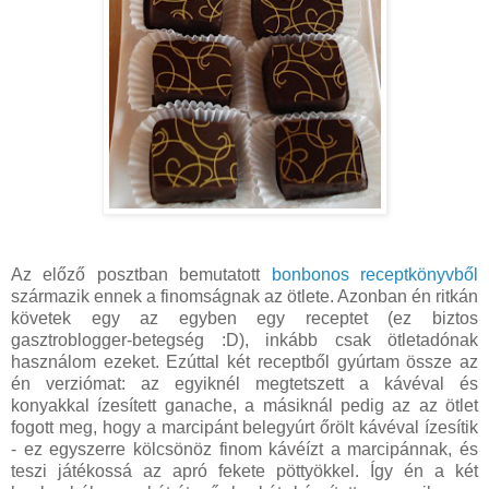
Az előző posztban bemutatott
bonbonos receptkönyvből
származik ennek a finomságnak az ötlete. Azonban én ritkán
követek egy az egyben egy receptet (ez biztos
gasztroblogger-betegség :D), inkább csak ötletadónak
használom ezeket. Ezúttal két receptből gyúrtam össze az
én verziómat: az egyiknél megtetszett a kávéval és
konyakkal ízesített ganache, a másiknál pedig az az ötlet
fogott meg, hogy a marcipánt belegyúrt őrölt kávéval ízesítik
- ez egyszerre kölcsönöz finom kávéízt a marcipánnak, és
teszi játékossá az apró fekete pöttyökkel. Így én a két