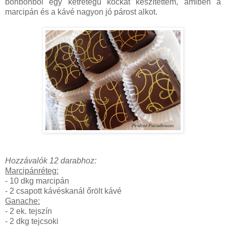
bonbonból egy kétrétegű kockát készítettem, amiben a
marcipán és a kávé nagyon jó párost alkot.
Hozzávalók 12 darabhoz:
Marcipánréteg:
- 10 dkg marcipán
- 2 csapott kávéskanál őrölt kávé
Ganache:
- 2 ek. tejszín
- 2 dkg tejcsoki