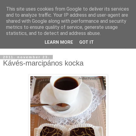
This site uses cookies from Google to deliver its services
and to analyze traffic. Your IP address and user-agent are
shared with Google along with performance and security
metrics to ensure quality of service, generate usage
statistics, and to detect and address abuse.
LEARN MORE
GOT IT
▼
2011. november 23.
Kávés-marcipános kocka