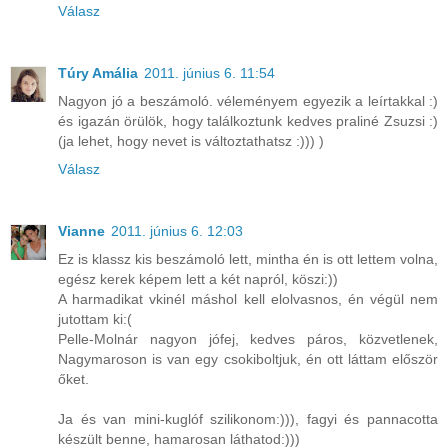
Válasz
Túry Amália
2011. június 6. 11:54
Nagyon jó a beszámoló. véleményem egyezik a leírtakkal :)
és igazán örülök, hogy találkoztunk kedves praliné Zsuzsi :)
(ja lehet, hogy nevet is változtathatsz :))) )
Válasz
Vianne
2011. június 6. 12:03
Ez is klassz kis beszámoló lett, mintha én is ott lettem volna,
egész kerek képem lett a két napról, köszi:))
A harmadikat vkinél máshol kell elolvasnos, én végül nem
jutottam ki:(
Pelle-Molnár nagyon jófej, kedves páros, közvetlenek,
Nagymaroson is van egy csokiboltjuk, én ott láttam először
őket.
Ja és van mini-kuglóf szilikonom:))), fagyi és pannacotta
készült benne, hamarosan láthatod:)))