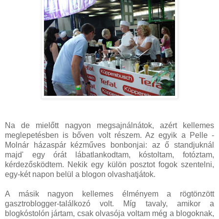
Na de mielőtt nagyon megsajnálnátok, azért kellemes
meglepetésben is bőven volt részem. Az egyik a Pelle -
Molnár házaspár kézműves bonbonjai: az ő standjuknál
majd' egy órát lábatlankodtam, kóstoltam, fotóztam,
kérdezősködtem. Nekik egy külön posztot fogok szentelni,
egy-két napon belül a blogon olvashatjátok.
A másik nagyon kellemes élményem a rögtönzött
gasztroblogger-találkozó volt. Míg tavaly, amikor a
blogkóstolón jártam, csak olvasója voltam még a blogoknak,