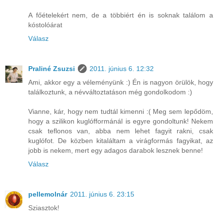
A főételekért nem, de a többiért én is soknak találom a
kóstolóárat
Válasz
Praliné Zsuzsi
2011. június 6. 12:32
Ami, akkor egy a véleményünk :) Én is nagyon örülök, hogy
találkoztunk, a névváltoztatáson még gondolkodom :)
Vianne, kár, hogy nem tudtál kimenni :( Meg sem lepődöm,
hogy a szilikon kuglófformánál is egyre gondoltunk! Nekem
csak teflonos van, abba nem lehet fagyit rakni, csak
kuglófot. De közben kitaláltam a virágformás fagyikat, az
jobb is nekem, mert egy adagos darabok lesznek benne!
Válasz
pellemolnár
2011. június 6. 23:15
Sziasztok!