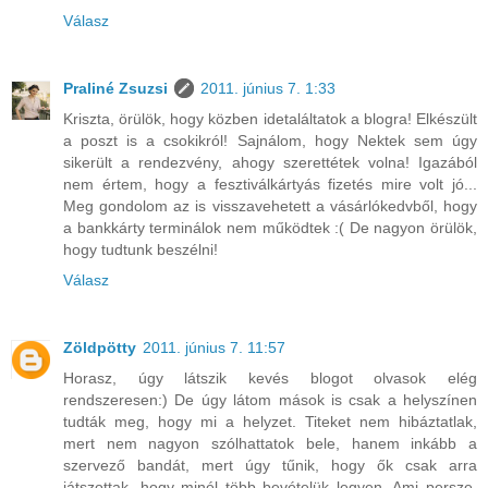
Válasz
Praliné Zsuzsi
2011. június 7. 1:33
Kriszta, örülök, hogy közben idetaláltatok a blogra! Elkészült
a poszt is a csokikról! Sajnálom, hogy Nektek sem úgy
sikerült a rendezvény, ahogy szerettétek volna! Igazából
nem értem, hogy a fesztiválkártyás fizetés mire volt jó...
Meg gondolom az is visszavehetett a vásárlókedvből, hogy
a bankkárty terminálok nem működtek :( De nagyon örülök,
hogy tudtunk beszélni!
Válasz
Zöldpötty
2011. június 7. 11:57
Horasz, úgy látszik kevés blogot olvasok elég
rendszeresen:) De úgy látom mások is csak a helyszínen
tudták meg, hogy mi a helyzet. Titeket nem hibáztatlak,
mert nem nagyon szólhattatok bele, hanem inkább a
szervező bandát, mert úgy tűnik, hogy ők csak arra
játszottak, hogy minél több bevételük legyen. Ami persze,