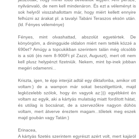
nyilvánvaló, de nem kell mindenáron. És ezt a véleményt is
sok helyről visszahallottam már, hogy miért kellett ennyire
felhúzni az árakat pl. a tavalyi Tabáni Teraszos eksön után.
(ld. Fényes véleménye)
Fényes, mint olvashattad, abszolút egyetértek. De
könyörgöm, a diningguide oldalon miért nem tették közzé a
690et? Amúgy a topcukikban szerintem talán még olcsóbb
is a süti (és nem 8-900Ft pl Zazzi, Auguszt), mert ott nem
kell plusz helypénzt fizetniük. Nekem, mint bp-inek jobban
megéri odamenni...
Kriszta, igen, te épp interjút adtál egy diktafonba, amikor ott
voltam:) de a wampon már sokat beszélgettünk, majd
legközelebb szólok, hogy én vagyok az:))) egyébként én
voltam az egyik, aki a kártyás mulatság miatt fordított hátat,
és utólag is bocsánat, de a szervezőkre nagyon dühös
voltam, mert átverve éreztem magam...tőletek meg eszek
majd goubán vagy Tatán:)
Erinacea,
A kártyás fizetés szerintem egyrészt azért volt, mert kajáról