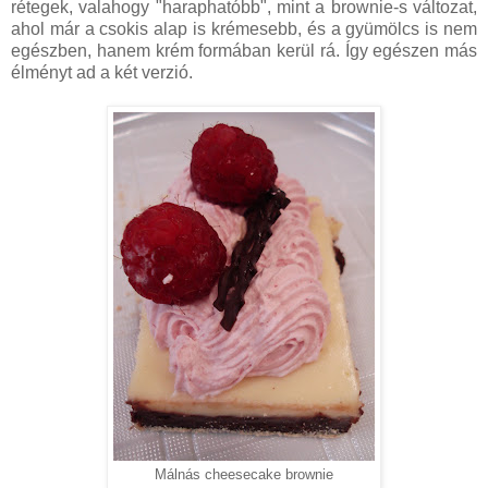
rétegek, valahogy "haraphatóbb", mint a brownie-s változat,
ahol már a csokis alap is krémesebb, és a gyümölcs is nem
egészben, hanem krém formában kerül rá. Így egészen más
élményt ad a két verzió.
Málnás cheesecake brownie