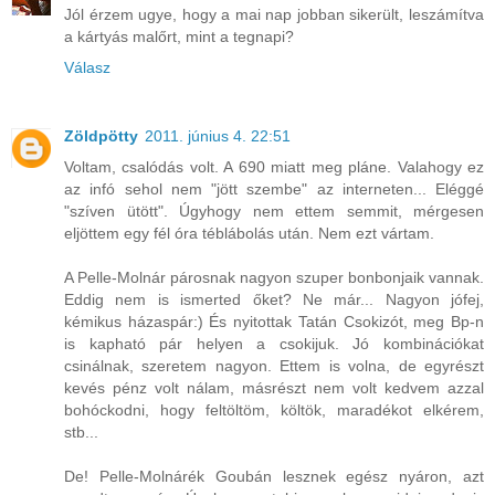
Jól érzem ugye, hogy a mai nap jobban sikerült, leszámítva
a kártyás malőrt, mint a tegnapi?
Válasz
Zöldpötty
2011. június 4. 22:51
Voltam, csalódás volt. A 690 miatt meg pláne. Valahogy ez
az infó sehol nem "jött szembe" az interneten... Eléggé
"szíven ütött". Úgyhogy nem ettem semmit, mérgesen
eljöttem egy fél óra téblábolás után. Nem ezt vártam.
A Pelle-Molnár párosnak nagyon szuper bonbonjaik vannak.
Eddig nem is ismerted őket? Ne már... Nagyon jófej,
kémikus házaspár:) És nyitottak Tatán Csokizót, meg Bp-n
is kapható pár helyen a csokijuk. Jó kombinációkat
csinálnak, szeretem nagyon. Ettem is volna, de egyrészt
kevés pénz volt nálam, másrészt nem volt kedvem azzal
bohóckodni, hogy feltöltöm, költök, maradékot elkérem,
stb...
De! Pelle-Molnárék Goubán lesznek egész nyáron, azt