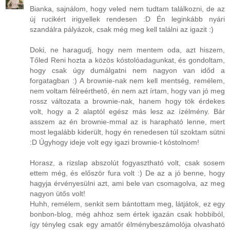
Bianka, sajnálom, hogy veled nem tudtam találkozni, de az
új rucikért irigyellek rendesen :D Én leginkább nyári
szandálra pályázok, csak még meg kell találni az igazit :)
Doki, ne haragudj, hogy nem mentem oda, azt hiszem,
Tőled Reni hozta a közös kóstolóadagunkat, és gondoltam,
hogy csak úgy dumálgatni nem nagyon van időd a
forgatagban :) A brownie-nak nem kell mentség, remélem,
nem voltam félreérthető, én nem azt írtam, hogy van jó meg
rossz változata a brownie-nak, hanem hogy tök érdekes
volt, hogy a 2 alaptól egész más lesz az ízélmény. Bár
asszem az én brownie-mmal az is harapható lenne, mert
most legalább kiderült, hogy én renedesen túl szoktam sütni
:D Úgyhogy ideje volt egy igazi brownie-t kóstolnom!
Horasz, a rizslap abszolút fogyasztható volt, csak sosem
ettem még, és először fura volt :) De az a jó benne, hogy
hagyja érvényesülni azt, ami bele van csomagolva, az meg
nagyon ütős volt!
Huhh, remélem, senkit sem bántottam meg, látjátok, ez egy
bonbon-blog, még ahhoz sem értek igazán csak hobbiból,
így tényleg csak egy amatőr élménybeszámolója olvasható