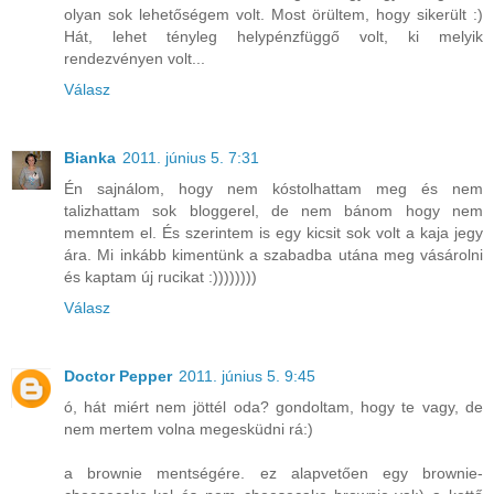
olyan sok lehetőségem volt. Most örültem, hogy sikerült :)
Hát, lehet tényleg helypénzfüggő volt, ki melyik
rendezvényen volt...
Válasz
Bianka
2011. június 5. 7:31
Én sajnálom, hogy nem kóstolhattam meg és nem
talizhattam sok bloggerel, de nem bánom hogy nem
memntem el. És szerintem is egy kicsit sok volt a kaja jegy
ára. Mi inkább kimentünk a szabadba utána meg vásárolni
és kaptam új rucikat :))))))))
Válasz
Doctor Pepper
2011. június 5. 9:45
ó, hát miért nem jöttél oda? gondoltam, hogy te vagy, de
nem mertem volna megesküdni rá:)
a brownie mentségére. ez alapvetően egy brownie-