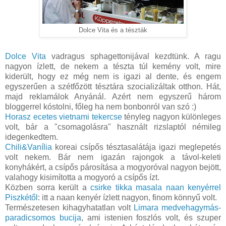
Dolce Vita és a tészták
Dolce Vita
vadragus sphagettonijával kezdtünk. A ragu
nagyon ízlett, de nekem a tészta túl kemény volt, mire
kiderült, hogy ez még nem is igazi al dente, és engem
egyszerűen a szétfőzött tésztára szocializáltak otthon. Hát,
majd reklamálok Anyánál. Azért nem egyszerű három
bloggerrel kóstolni, főleg ha nem bonbonról van szó :)
Horasz
ecetes vietnami tekercse
tényleg nagyon különleges
volt, bár a "csomagolásra" használt rizslaptól némileg
idegenkedtem.
Chili&Vanília
koreai csípős tésztasalátája igazi meglepetés
volt nekem. Bár nem igazán rajongok a távol-keleti
konyhákért, a csípős párosítása a mogyoróval nagyon bejött,
valahogy kisimította a mogyoró a csípős ízt.
Közben sorra került a
csirke tikka masala naan kenyérrel
Piszkétől
: itt a naan kenyér ízlett nagyon, finom könnyű volt.
Természetesen kihagyhatatlan volt
Limara
medvehagymás-
paradicsomos bucija
, ami istenien foszlós volt, és szuper