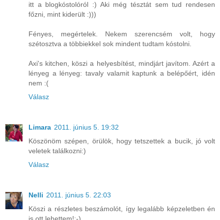
itt a blogkóstolóról :) Aki még tésztát sem tud rendesen
főzni, mint kiderült :)))
Fényes, megértelek. Nekem szerencsém volt, hogy
szétosztva a többiekkel sok mindent tudtam kóstolni.
Axi's kitchen, köszi a helyesbítést, mindjárt javítom. Azért a
lényeg a lényeg: tavaly valamit kaptunk a belépőért, idén
nem :(
Válasz
Limara
2011. június 5. 19:32
Köszönöm szépen, örülök, hogy tetszettek a bucik, jó volt
veletek találkozni:)
Válasz
Nelli
2011. június 5. 22:03
Köszi a részletes beszámolót, így legalább képzeletben én
is ott lehettem!:-)