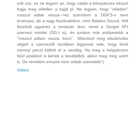
volt szó, és ne legyen az, hogy valaki a készpénzes kézzel
fogja meg véletlen a kaját pl. Ne legyen, hogy "véletlen"
rosszul adtak vissza-->ez szerintem a DGFS-n nem
érvényes, de a nagy fesztiválokon, mint Balaton Sound, Volt
fesztivál ugyanez a rendszer lesz, mivel a Szoget KFt
szervezi mindet (DG-t is), és azokon már esélyesebb a
"rosszul adtam vissza, bocs".. Másrészt meg elszámolás
végett a szervezők tisztában legyenek vele, hogy kinél
mennyi pénzt költött el a vendég. Ha meg a helypénzen
felül jutalékot is kértek a bevételből, akkor meg még azért
is. De remélem ennyire nem voltak szemetek!:(
Válasz