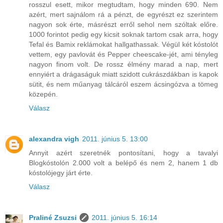
rosszul esett, mikor megtudtam, hogy minden 690. Nem
azért, mert sajnálom rá a pénzt, de egyrészt ez szerintem
nagyon sok érte, másrészt erről sehol nem szóltak előre.
1000 forintot pedig egy kicsit soknak tartom csak arra, hogy
Tefal és Bamix reklámokat hallgathassak. Végül két kóstolót
vettem, egy pavlovát és Pepper cheescake-jét, ami tényleg
nagyon finom volt. De rossz élmény marad a nap, mert
ennyiért a drágaságuk miatt szidott cukrászdákban is kapok
sütit, és nem műanyag tálcáról eszem ácsingózva a tömeg
közepén.
Válasz
alexandra vigh
2011. június 5. 13:00
Annyit azért szeretnék pontosítani, hogy a tavalyi
Blogkóstolón 2.000 volt a belépő és nem 2, hanem 1 db
kóstolójegy járt érte.
Válasz
Praliné Zsuzsi
2011. június 5. 16:14