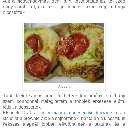
volt a medvehagymás krém is. A kóstolóadaghoz két szép
nagy darab járt, már azzal jól lehetett lakni, még jó, hogy
elosztottuk!
A bucik
Több főétel sajnos nem fért belénk (én amúgy is néhány
szem bonbonnal melegítettem a többiek érkezése előtt),
jöttek a desszertek.
Elsőnek
Csak a Puffin
málnás cheesecake brownie
-ja. Jó
kis ötlet a brownie-alap a sajttortának, bár talán a klasszikus
kekszes alapnál jobban elkülönülnek a textúrák és a