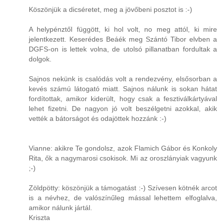
Köszönjük a dicséretet, meg a jövőbeni posztot is :-)
A helypénztől függött, ki hol volt, no meg attól, ki mire
jelentkezett. Keserédes Beáék meg Szántó Tibor elvben a
DGFS-on is lettek volna, de utolsó pillanatban fordultak a
dolgok.
Sajnos nekünk is csalódás volt a rendezvény, elsősorban a
kevés számú látogató miatt. Sajnos nálunk is sokan hátat
fordítottak, amikor kiderült, hogy csak a fesztiválkártyával
lehet fizetni. De nagyon jó volt beszélgetni azokkal, akik
vették a bátorságot és odajöttek hozzánk :-)
Vianne: akikre Te gondolsz, azok Flamich Gábor és Konkoly
Rita, ők a nagymarosi csokisok. Mi az oroszlányiak vagyunk
;-)
Zöldpötty: köszönjük a támogatást :-) Szívesen kötnék arcot
is a névhez, de valószínűleg mással lehettem elfoglalva,
amikor nálunk jártál.
Kriszta