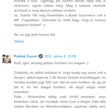
mondta a srác. Úgyhogy azt hiszem lassan ideje oda is
elnéznem, úgyse voltam még. Meg a tudatos vásárlók
áruházát is meg akarom jobban vizslatni.
Ja, Szántó Tibi meg Keserédes a Budai Gourmet-n volt a
Mill. Fogadóban. Szerinted ez mitől függ, hogy ki mennyi
helypénzt fizetett? :o
Na, ez egy picit hosszú lett..
Válasz
Praliné Zsuzsi
2011. június 4. 23:09
Andi, igen, tényleg jobban éreztem ma magam :)
Zöldpötty, én abból indultam ki, hogy tavaly egy ezres volt a
beugró, abból kaptunk 2 db ötszáz forintos kóstolójegyet, és
minden további jegy 500 volt. Hát én sem örültem, de így jól
jött ki, én két adagot fizettem, de végül mégis hetet
kóstoltam.
Pelle - Molnárékat eddig csak hírből ismertem, nem
kóstoltam náluk, de mondjuk mióta írom a blogot, több időt
voltam Bécsben és Németországban, úgyhogy eddig nem