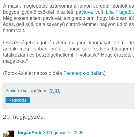
A másik meglepetés számomra a lemon curddel leöntött és
bogyós gyümölcsökkel díszített
pavlova
volt
Lila Fügétől
.
Még sosem ettem pavlovát, azt gondoltam, hogy biztosan túl
édes, gejl süti, de a savanyú citromkrémmel nagyon üdítő és
finom volt.
Összességében jól éreztem magam, finomakat ettem, de
annak még jobban örülök, hogy sok kedves bloggerrel
találkoztam és beszélgethettem! Ti voltatok? Hogy éreztétek
magatokat?
(Fotók Az élet napos oldala
Facebook-oldalán
.)
Praliné Zsuzsi
dátum:
22:31
Megosztás
20 megjegyzés:
BirgánAndi
2011. június 4. 22:36