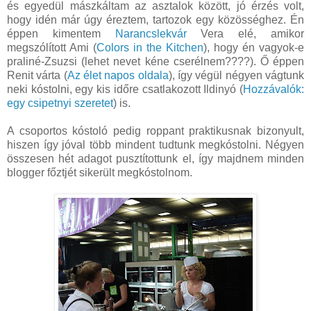
és egyedül mászkáltam az asztalok között, jó érzés volt,
hogy idén már úgy éreztem, tartozok egy közösséghez. Én
éppen kimentem
Narancslekvár
Vera elé, amikor
megszólított Ami (
Colors in the Kitchen
), hogy én vagyok-e
praliné-Zsuzsi (lehet nevet kéne cserélnem????). Ő éppen
Renit várta (
Az élet napos oldala
), így végül négyen vágtunk
neki kóstolni, egy kis időre csatlakozott Ildinyó (
Hozzávalók:
egy csipetnyi szeretet
) is.
A csoportos kóstoló pedig roppant praktikusnak bizonyult,
hiszen így jóval több mindent tudtunk megkóstolni. Négyen
összesen hét adagot pusztítottunk el, így majdnem minden
blogger főztjét sikerült megkóstolnom.