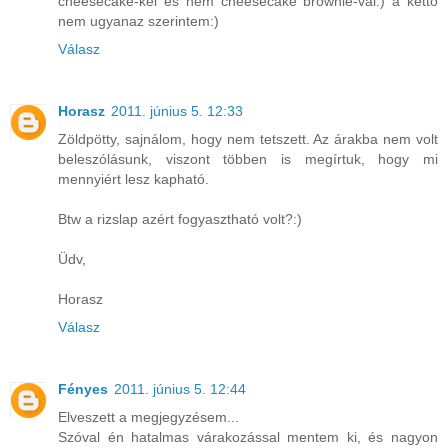
cheesecake-kel és nem cheesecake brownie-val:) a kettő
nem ugyanaz szerintem:)
Válasz
Horasz
2011. június 5. 12:33
Zöldpötty, sajnálom, hogy nem tetszett. Az árakba nem volt
beleszólásunk, viszont többen is megírtuk, hogy mi
mennyiért lesz kapható.
Btw a rizslap azért fogyasztható volt?:)
Üdv,
Horasz
Válasz
Fényes
2011. június 5. 12:44
Elveszett a megjegyzésem...
Szóval én hatalmas várakozással mentem ki, és nagyon