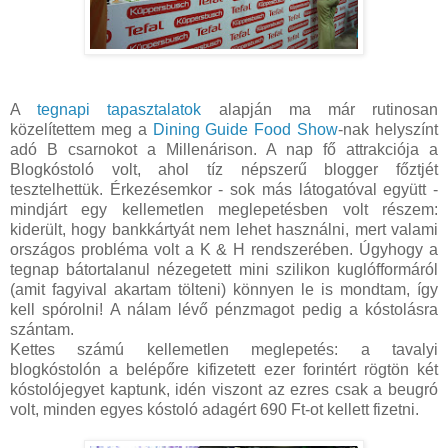
A
tegnapi tapasztalatok
alapján ma már rutinosan
közelítettem meg a
Dining Guide Food Show
-nak helyszínt
adó B csarnokot a Millenárison. A nap fő attrakciója a
Blogkóstoló volt, ahol tíz népszerű blogger főztjét
tesztelhettük. Érkezésemkor - sok más látogatóval együtt -
mindjárt egy kellemetlen meglepetésben volt részem:
kiderült, hogy bankkártyát nem lehet használni, mert valami
országos probléma volt a K & H rendszerében. Úgyhogy a
tegnap bátortalanul nézegetett mini szilikon kuglófformáról
(amit fagyival akartam tölteni) könnyen le is mondtam, így
kell spórolni! A nálam lévő pénzmagot pedig a kóstolásra
szántam.
Kettes számú kellemetlen meglepetés: a tavalyi
blogkóstolón a belépőre kifizetett ezer forintért rögtön két
kóstolójegyet kaptunk, idén viszont az ezres csak a beugró
volt, minden egyes kóstoló adagért 690 Ft-ot kellett fizetni.