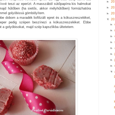
►
20
zívvé teszi az eperízt. A masszából sütőpapírra kis halmokat
►
20
 majd hűtőben (ha sietős, akkor mélyhűtőben) formázhatóra
mmel golyóbissá gömbölyítem.
►
20
e dobom a maradék liofilizált epret és a kókuszreszeléket,
▼
20
lt eper pedig szépen beszínezi a kókuszreszeléket. Ebbe
►
a golyóbisokat, majd szép kapszlikba ültetetem.
►
►
►
►
►
►
►
▼