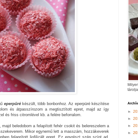
Milyen
tárolj
Archí
gű
eperpüré
készült, több bonbonhoz. Az eperpüré készítése
olom és átpasszírozom a megtisztított epret, majd az így
►
20
l és friss citromlével kb. a felére beforralom.
►
20
►
20
majd beledobom a felapított fehér csokit és belereszelem a
összekeverem. Mikor egynemű lett a masszám, hozzákeverek
►
20
en felaprított liofilizált epret. Ez egyrészt szép színt ad,