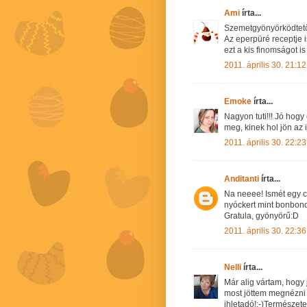
Ami
írta...
Szemetgyönyörködtető 
Az eperpüré receptje i
ezt a kis finomságot is 
2011. április 30. 21:12
Emoke
írta...
Nagyon tuti!!! Jó hog
meg, kinek hol jön az i
2011. április 30. 22:23
Anditanti
írta...
Na neeee! Ismét egy c
nyóckert mint bonbono
Gratula, gyönyörű:D
2011. április 30. 22:36
Nelli
írta...
Már alig vártam, hogy
most jöttem megnézni n
ihletadó!:-)Természete