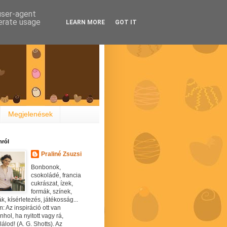
 user-agent
nerate usage
LEARN MORE
GOT IT
Megjelenések
ról
Praliné Zsuzsi
Bonbonok,
csokoládé, francia
cukrászat, ízek,
formák, színek,
ák, kísérletezés, játékosság...
: Az inspiráció ott van
hol, ha nyitott vagy rá,
álod! (A. G. Shotts). Az