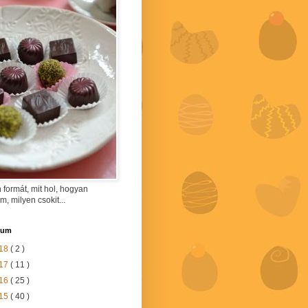
 formát, mit hol, hogyan
am, milyen csokit...
vum
18
( 2 )
17
( 11 )
16
( 25 )
15
( 40 )