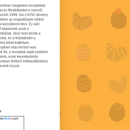
gomban megjelent recepteket,
at és fényképeket a szerzői
 szóló 1999. évi LXXVI. törvény
mében az engedélyem nélkül
 közzétenni tilos. Ez alól
lt képeznek azok a
oldalak, ahol nem közlik a
írást, és a folytatásért a
ra lehet kattintani.
yiben más forrást nem
ek fel, a receptek saját szellemi
keim, ezek kereskedelmi
lomban történő értékesítéséhez
árulok hozzá.
m
w.
flick
r
.com