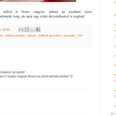
per nélkül is finom nagyon, ebben az esetben sima
hetjük meg, de akár egy sötét étcsokiburkot is kaphat!
m:
19:53
per
,
fehércsokoládé
,
kókusz
,
liofilizált gyümölcs
,
marcipán
,
VKF
imádom az epret!
en! Csodás nagyon finom ha lehet kérnék belőle! :D
►