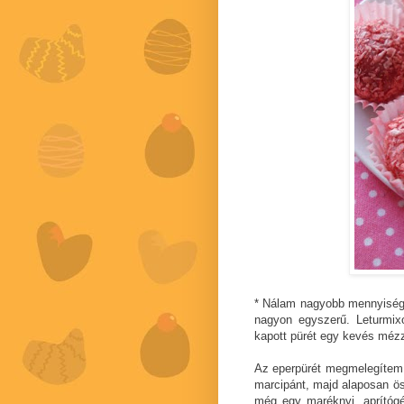
* Nálam nagyobb mennyisé
nagyon egyszerű. Leturmix
kapott pürét egy kevés mézze
Az eperpürét megmelegítem, 
marcipánt, majd alaposan 
még egy maréknyi, aprítógépb