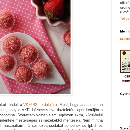
alkotá
örömé
(Fotó:
Teljes
Ide ír
prali
CER
CHOC
Gyerte
ket rendelt a
VKF! 42. fordulójára
. Most, hogy lassan-lassan
ott, hogy a VKF! háziasszonya tiszteletére eper kerüljön a
bonomba. Szerettem volna valami egészen extra, kívül-belül
indenféle mesterséges színezékektől mentesen. Nem mintha
t, használtam már színezett csokikat bonbonokhoz (pl.
itt
és
Szerző