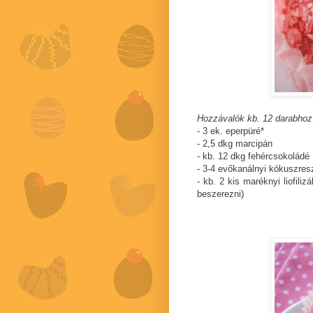
Hozzávalók kb. 12 darabhoz
- 3 ek. eperpüré*
- 2,5 dkg marcipán
- kb. 12 dkg fehércsokoládé
- 3-4 evőkanálnyi kókuszres
- kb. 2 kis maréknyi liofili
beszerezni)