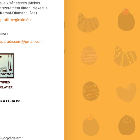
s, a kísérletezés játékos
t szeretném átadni Neked is!
 Karsai-Diamant Lívia)
 profil megtekintése
hatsz:
neparadicsom@gmail.com
TIFIED
OLATIER
k a FB-ra is!
i jogvédelem: