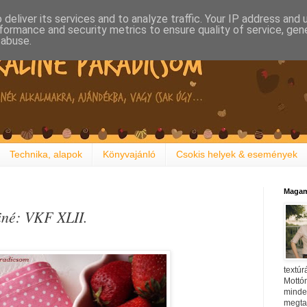
deliver its services and to analyze traffic. Your IP address and
formance and security metrics to ensure quality of service, ge
 abuse.
Technika, alapok
Könyvajánló
Csokis helyek & események
Magam
iné: VKF XLII.
textúr
Mottóm
minden
megtal