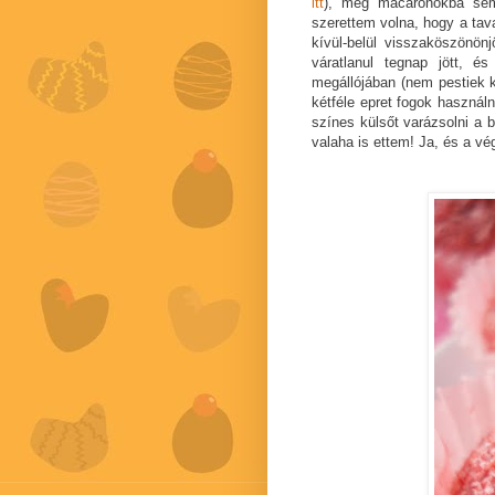
itt
), meg macaronokba sem
szerettem volna, hogy a ta
kívül-belül visszaköszönö
váratlanul tegnap jött, 
megállójában (nem pestiek k
kétféle epret fogok használni
színes külsőt varázsolni a
valaha is ettem! Ja, és a vé