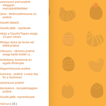
panyizsuzsi pont praliné
meggyes
marcipántöltelékkel
Epres - fehércsokimousse-os
praliné
Húsvéti ötletelő
Húsvéti játék - nyertesek
Interjú a GasztroTippen avagy
15 perc hírnév
Whiskys dulce de leche-vel
töltött praliné
Kókuszos - citromos praliné
avagy karibi koktél cs...
Heidelberg: bonbonok és
egyéb élmények
Mogyorómousse praliné
Guinness - praliné: Lovely day
for a Guinness!
panyizsuzsi praliné
Marcipános - konyakmeggyes
praliné
Húsvéti játék: nyeremények
március
( 15 )