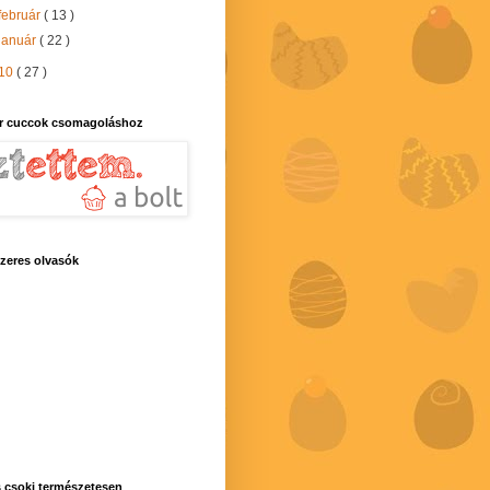
február
( 13 )
január
( 22 )
10
( 27 )
r cuccok csomagoláshoz
zeres olvasók
 csoki természetesen