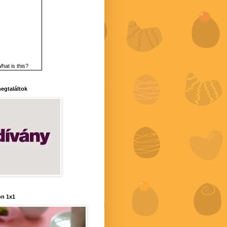
hat is this?
 megtaláltok
n 1x1