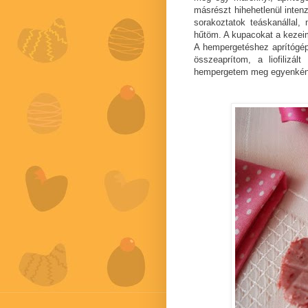
másrészt hihehetlenül inten
sorakoztatok teáskanállal,
hűtöm. A kupacokat a kezei
A hempergetéshez aprítógépb
összeaprítom, a liofilizá
hempergetem meg egyenként 