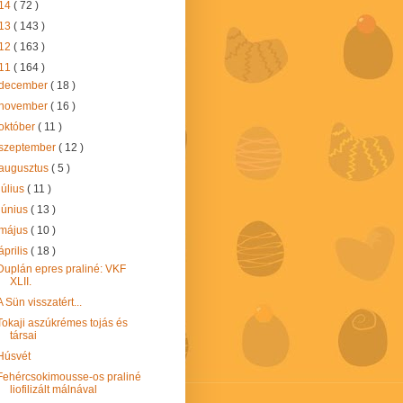
14
( 72 )
13
( 143 )
12
( 163 )
11
( 164 )
december
( 18 )
november
( 16 )
október
( 11 )
szeptember
( 12 )
augusztus
( 5 )
július
( 11 )
június
( 13 )
május
( 10 )
április
( 18 )
Duplán epres praliné: VKF
XLII.
A Sün visszatért...
Tokaji aszúkrémes tojás és
társai
Húsvét
Fehércsokimousse-os praliné
liofilizált málnával