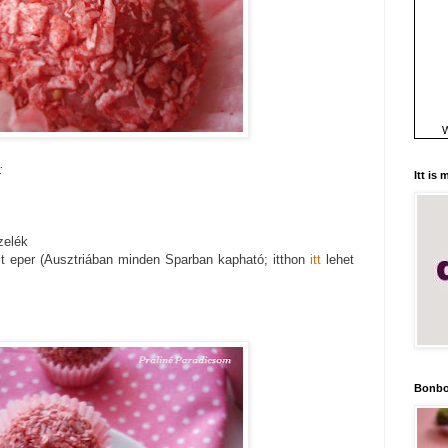
W
:
Itt is
zelék
zált eper (Ausztriában minden Sparban kapható; itthon
itt
lehet
Bonbo