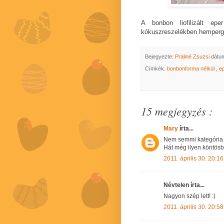
A bonbon liofilizált e
kókuszreszelékben hemperget
Bejegyezte:
Praliné Zsuzsi
dátu
Címkék:
bonbonforma nélkül
,
e
15 megjegyzés :
Mary
írta...
Nem semmi kategória 
Hát még ilyen köntösb
2011. április 30. 20:16
Névtelen írta...
Nagyon szép lett! :)
2011. április 30. 20:58