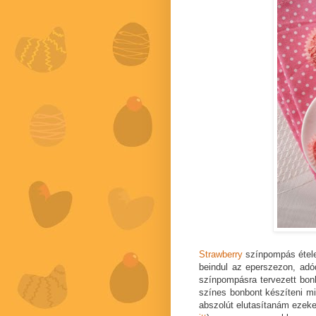
Strawberry
színpompás étele
beindul az eperszezon, adód
színpompásra tervezett bon
színes bonbont készíteni m
abszolút elutasítanám ezeke