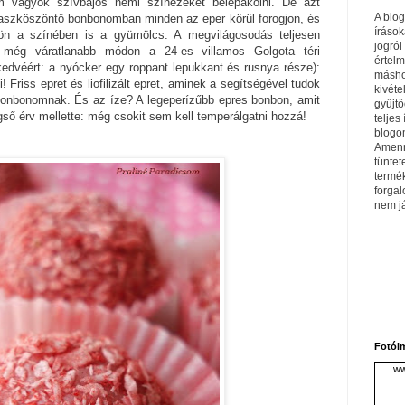
 vagyok szívbajos némi színezéket belepakolni. De azt
A blo
vaszköszöntő bonbonomban minden az eper körül forogjon, és
írások
njön a színében is a gyümölcs. A megvilágosodás teljesen
jogról
és még váratlanabb módon a 24-es villamos Golgota téri
értel
edvéért: a nyócker egy roppant lepukkant és rusnya része):
máshol
! Friss epret és liofilizált epret, aminek a segítségével tudok
kivéte
 bonbonomnak. És az íze? A legeperízűbb epres bonbon, amit
gyűjtő
gső érv mellette: még csokit sem kell temperálgatni hozzá!
teljes 
blogom
Amenn
tüntet
termé
forga
nem j
Fotói
ww