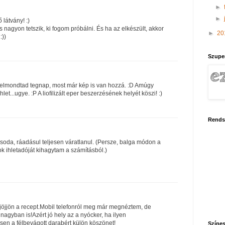
►
►
látvány! :)
s nagyon tetszik, ki fogom próbálni. És ha az elkészült, akkor
►
20
:))
Szupe
y elmondtad tegnap, most már kép is van hozzá. :D Amúgy
hlet...ugye. :P A liofilizált eper beszerzésének helyét köszi! :)
Rends
soda, ráadásul teljesen váratlanul. (Persze, balga módon a
k ihletadóját kihagytam a számításból.)
 jöjjön a recept.Mobil telefonról meg már megnéztem, de
agyban is!Azért jó hely az a nyócker, ha ilyen
sen a félbevágott darabért külön köszönet!
Színes