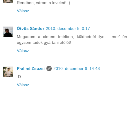
Rendben, várom a leveled! :)
Válasz
Ötvös Sándor
2010. december 5. 0:17
Megadom a címem ímélben, küldhetnél ilyet... mer' én
úgysem tudok gyártani efélét!
Válasz
Praliné Zsuzsi
2010. december 6. 14:43
:D
Válasz