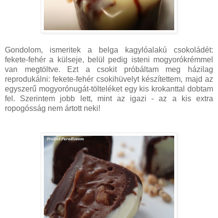
Gondolom, ismeritek a belga kagylóalakú csokoládét:
fekete-fehér a külseje, belül pedig isteni mogyorókrémmel
van megtöltve. Ezt a csokit próbáltam meg házilag
reprodukálni: fekete-fehér csokihüvelyt készítettem, majd az
egyszerű mogyorónugát-tölteléket egy kis krokanttal dobtam
fel. Szerintem jobb lett, mint az igazi - az a kis extra
ropogósság nem ártott neki!