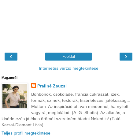
‹
›
Főoldal
Internetes verzió megtekintése
Magamról
Praliné Zsuzsi
Bonbonok, csokoládé, francia cukrászat, ízek,
formák, színek, textúrák, kísérletezés, játékosság...
Mottóm: Az inspiráció ott van mindenhol, ha nyitott
vagy rá, megtalálod! (A. G. Shotts). Az alkotás, a
kísérletezés játékos örömét szeretném átadni Neked is! (Fotó:
Karsai-Diamant Lívia)
Teljes profil megtekintése