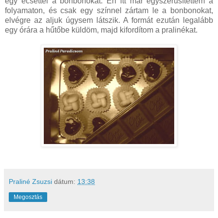
egy ecsettel a bonbonokat. Én itt már egyszerűsítettem a
folyamaton, és csak egy színnel zártam le a bonbonokat,
elvégre az aljuk úgysem látszik. A formát ezután legalább
egy órára a hűtőbe küldöm, majd kifordítom a pralinékat.
Praliné Zsuzsi
dátum:
13:38
Megosztás