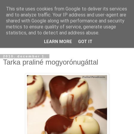
This site uses cookies from Google to deliver its services
and to analyze traffic. Your IP address and user-agent are
shared with Google along with performance and security
metrics to ensure quality of service, generate usage
statistics, and to detect and address abuse.
LEARN MORE
GOT IT
▼
2010. december 1.
Tarka praliné mogyorónugáttal