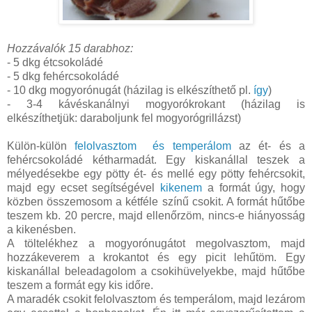
Hozzávalók 15 darabhoz:
- 5 dkg étcsokoládé
- 5 dkg fehércsokoládé
- 10 dkg mogyorónugát (házilag is elkészíthető pl.
így
)
- 3-4 kávéskanálnyi mogyorókrokant (házilag is
elkészíthetjük: daraboljunk fel mogyorógrillázst)
Külön-külön
felolvasztom és temperálom
az ét- és a
fehércsokoládé kétharmadát. Egy kiskanállal teszek a
mélyedésekbe egy pötty ét- és mellé egy pötty fehércsokit,
majd egy ecset segítségével
kikenem
a formát úgy, hogy
közben összemosom a kétféle színű csokit. A formát hűtőbe
teszem kb. 20 percre, majd ellenőrzöm, nincs-e hiányosság
a kikenésben.
A töltelékhez a mogyorónugátot megolvasztom, majd
hozzákeverem a krokantot és egy picit lehűtöm. Egy
kiskanállal beleadagolom a csokihüvelyekbe, majd hűtőbe
teszem a formát egy kis időre.
A maradék csokit felolvasztom és temperálom, majd lezárom