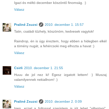
Igazi és méltó december köszöntő finomság. :)
Válasz
Praliné Zsuzsi
2010. december 1. 15:57
Tatin, családi tűzhely, köszönöm, kedvesek vagytok!
Raindrop, én is úgy éreztem, hogy ebben a hidegben elkél
a tömény nugát, a fehércsoki meg elhozta a havat :)
Válasz
Csirli
2010. december 1. 21:55
Huuu de jol nez ki! Egesz izgatott lettem! :) Muszaj
valamilyennek nekiallnom! :)
Válasz
Praliné Zsuzsi
2010. december 2. 0:09
Igen, ezzel a foltossal szerintem is jót lehet "villantani",