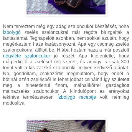
Nem terveztem még egy adag szaloncukor készítését, noha
Ízbolygó
zselés szaloncukrai már régóta birizgálták a
fantáziámat. Tegnapelőtt azonban, nem sokkal azután, hogy
megérkeztem haza karácsonyozni, Apa egy csomag zselés
szaloncukorral állított be. Hiába hoztam haza a már posztolt
négyféle szaloncukor
jó részét, Apa kijelentette, hogy
márpedig ő a zseléset (is) szereti, és amúgy is csak 300
forint volt a kis zacskó szaloncuki, milyen kedvező ajánlat.
No, gondoltam, csakazértis megmutatom, hogy ennél a
bótinál azért zselésből is lehet jobbat csinálni! Így született
meg a hihetetlenül finom, málnalikőrrel gazdagított
málnazselés szaloncukor. A kiindulópont az arányokat
tekintve természetesen
Ízbolygó receptje
volt, némileg
módosítva.