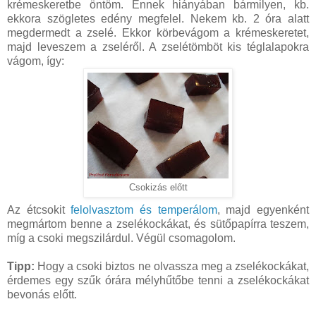
krémeskeretbe öntöm. Ennek hiányában bármilyen, kb.
ekkora szögletes edény megfelel. Nekem kb. 2 óra alatt
megdermedt a zselé. Ekkor körbevágom a krémeskeretet,
majd leveszem a zseléről. A zselétömböt kis téglalapokra
vágom, így:
Csokizás előtt
Az étcsokit
felolvasztom és temperálom
, majd egyenként
megmártom benne a zselékockákat, és sütőpapírra teszem,
míg a csoki megszilárdul. Végül csomagolom.
Tipp:
Hogy a csoki biztos ne olvassza meg a zselékockákat,
érdemes egy szűk órára mélyhűtőbe tenni a zselékockákat
bevonás előtt.