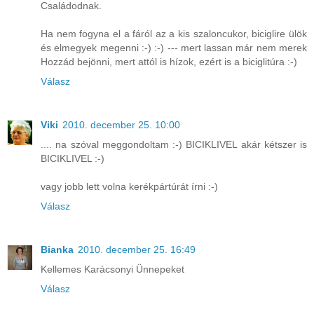
Családodnak.
Ha nem fogyna el a fáról az a kis szaloncukor, biciglire ülök
és elmegyek megenni :-) :-) --- mert lassan már nem merek
Hozzád bejönni, mert attól is hízok, ezért is a biciglitúra :-)
Válasz
Viki
2010. december 25. 10:00
.... na szóval meggondoltam :-) BICIKLIVEL akár kétszer is
BICIKLIVEL :-)
vagy jobb lett volna kerékpártúrát írni :-)
Válasz
Bianka
2010. december 25. 16:49
Kellemes Karácsonyi Ünnepeket
Válasz