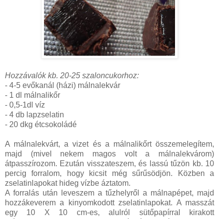
Hozzávalók kb. 20-25 szaloncukorhoz:
- 4-5 evőkanál (házi) málnalekvár
- 1 dl málnalikőr
- 0,5-1dl víz
- 4 db lapzselatin
- 20 dkg étcsokoládé
A málnalekvárt, a vizet és a málnalikőrt összemelegítem,
majd (mivel nekem magos volt a málnalekvárom)
átpasszírozom. Ezután visszateszem, és lassú tűzön kb. 10
percig forralom, hogy kicsit még sűrűsödjön. Közben a
zselatinlapokat hideg vízbe áztatom.
A forralás után leveszem a tűzhelyről a málnapépet, majd
hozzákeverem a kinyomkodott zselatinlapokat. A masszát
egy 10 X 10 cm-es, alulról sütőpapírral kirakott