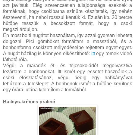
azt javítsuk. Elég szerencsétlen tulajdonsága ezeknek a
formáknak, hogy csokibarna színűre készítették, így nehéz
észrevenni, ha néhol rosszul kentük ki. Ezután kb. 20 percre
hűtőbe tesszük a becsokizott formát, hogy a csoki
megszilárduljon.
Én most bolti nugátot használtam, így azzal gyorsan lehetett
dolgozni. Pici gömböket formáltam a masszából, és a
bonbonforma csokizott mélyedéseibe rejtettem egyet-egyet.
A nugát házilag is könnyen elkészíthető:
itt
egy remek videó
látható róla.
Végül a maradék ét- és tejcsokoládét megolvasztva
lezártam a bonbonokat. Itt ismét egy ecsetet használok a
csoki eloszlatásához, végül pedig egy habkártyával
lehúzom a felesleget. A bonbonok ismét a hűtőbe kerülnek
egy órára, utána kifordítom a formákból.
Baileys-krémes praliné