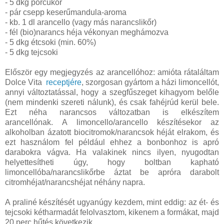
- 5 dkg porcukor
- pár csepp keserűmandula-aroma
- kb. 1 dl arancello (vagy más narancslikőr)
- fél (bio)narancs héja vékonyan meghámozva
- 5 dkg étcsoki (min. 60%)
- 5 dkg tejcsoki
Először egy megjegyzés az arancellóhoz: amióta rátaláltam
Dolce Vita
receptjére
, szorgosan gyártom a házi limoncellót,
annyi változtatással, hogy a szegfűszeget kihagyom belőle
(nem mindenki szereti nálunk), és csak fahéjrúd kerül bele.
Ezt néha narancsos változatban is elkészítem
arancellónak. A limoncello/arancello készítésekor az
alkoholban ázatott biocitromok/narancsok héját elrakom, és
ezt használom fel például ehhez a bonbonhoz is apró
darabokra vágva. Ha valakinek nincs ilyen, nyugodtan
helyettesítheti úgy, hogy boltban kapható
limoncellóba/narancslikőrbe áztat be apróra darabolt
citromhéjat/narancshéjat néhány napra.
A praliné készítését ugyanúgy kezdem, mint eddig: az ét- és
tejcsoki kétharmadát felolvasztom, kikenem a formákat, majd
20 perc hűtés következik.