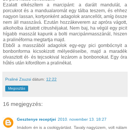
Ezalatt elkészítem a marcipánt: a darált mandulát, a
porcukrot és a mandualaromát egy tálba teszem, és ehhez
nagyon lassan, kortyonként adagolok arancellót, amíg össze
nem áll masszává. Ezután hozzákeverem az apróra vágott,
alkoholba áztatott citrushéjakat. Nem baj, ha végül egy picit
hígabb masszát kapunk a bolti marcipánmasszánál, hiszen
a pralinéforma megtartja majd.
Ebből a masszából adagolok egy-egy pici gombócnyit a
bonbonforma kicsokizott mélyedéseibe, majd a maradék
olvasztott ét- és tejcsokival lezárom a bonbonokat. Egy óra
hűtés után kifordítom a pralinékat.
Praliné Zsuzsi
dátum:
12:22
Megosztás
16 megjegyzés:
Gesztenye receptjei
2010. november 13. 18:27
Imádom én is a csokigyártást. Tavaly nagyüzem, volt nálam