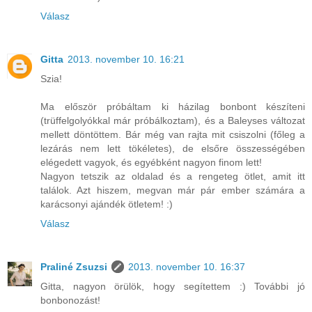
Válasz
Gitta
2013. november 10. 16:21
Szia!
Ma először próbáltam ki házilag bonbont készíteni
(trüffelgolyókkal már próbálkoztam), és a Baleyses változat
mellett döntöttem. Bár még van rajta mit csiszolni (főleg a
lezárás nem lett tökéletes), de elsőre összességében
elégedett vagyok, és egyébként nagyon finom lett!
Nagyon tetszik az oldalad és a rengeteg ötlet, amit itt
találok. Azt hiszem, megvan már pár ember számára a
karácsonyi ajándék ötletem! :)
Válasz
Praliné Zsuzsi
2013. november 10. 16:37
Gitta, nagyon örülök, hogy segítettem :) További jó
bonbonozást!