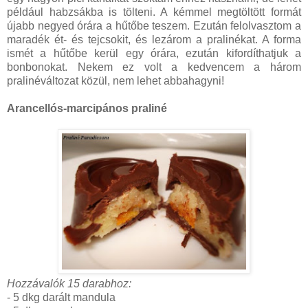
például habzsákba is tölteni. A kémmel megtöltött formát
újabb negyed órára a hűtőbe teszem. Ezután felolvasztom a
maradék ét- és tejcsokit, és lezárom a pralinékat. A forma
ismét a hűtőbe kerül egy órára, ezután kifordíthatjuk a
bonbonokat. Nekem ez volt a kedvencem a három
pralinéváltozat közül, nem lehet abbahagyni!
Arancellós-marcipános praliné
Hozzávalók 15 darabhoz:
- 5 dkg darált mandula