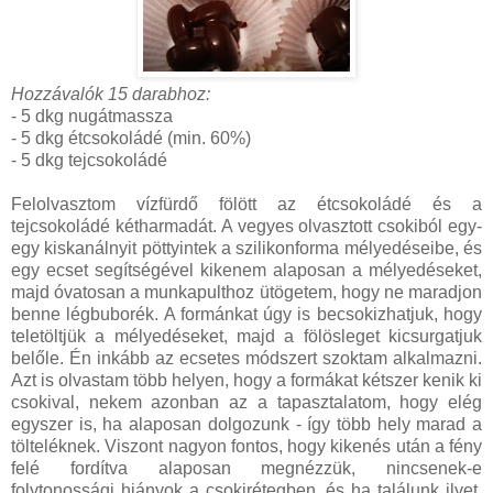
Hozzávalók 15 darabhoz:
- 5 dkg nugátmassza
- 5 dkg étcsokoládé (min. 60%)
- 5 dkg tejcsokoládé
Felolvasztom vízfürdő fölött az étcsokoládé és a
tejcsokoládé kétharmadát. A vegyes olvasztott csokiból egy-
egy kiskanálnyit pöttyintek a szilikonforma mélyedéseibe, és
egy ecset segítségével kikenem alaposan a mélyedéseket,
majd óvatosan a munkapulthoz ütögetem, hogy ne maradjon
benne légbuborék. A formánkat úgy is becsokizhatjuk, hogy
teletöltjük a mélyedéseket, majd a fölösleget kicsurgatjuk
belőle. Én inkább az ecsetes módszert szoktam alkalmazni.
Azt is olvastam több helyen, hogy a formákat kétszer kenik ki
csokival, nekem azonban az a tapasztalatom, hogy elég
egyszer is, ha alaposan dolgozunk - így több hely marad a
tölteléknek. Viszont nagyon fontos, hogy kikenés után a fény
felé fordítva alaposan megnézzük, nincsenek-e
folytonossági hiányok a csokirétegben, és ha találunk ilyet,