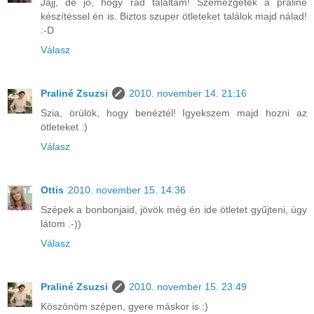
Jajj, de jó, hogy rád találtam! Szemezgetek a praliné
készítéssel én is. Biztos szuper ötleteket találok majd nálad!
:-D
Válasz
Praliné Zsuzsi
2010. november 14. 21:16
Szia, örülök, hogy benéztél! Igyekszem majd hozni az
ötleteket :)
Válasz
Ottis
2010. november 15. 14:36
Szépek a bonbonjaid, jövök még én ide ötletet gyűjteni, úgy
látom .-))
Válasz
Praliné Zsuzsi
2010. november 15. 23:49
Köszönöm szépen, gyere máskor is :)