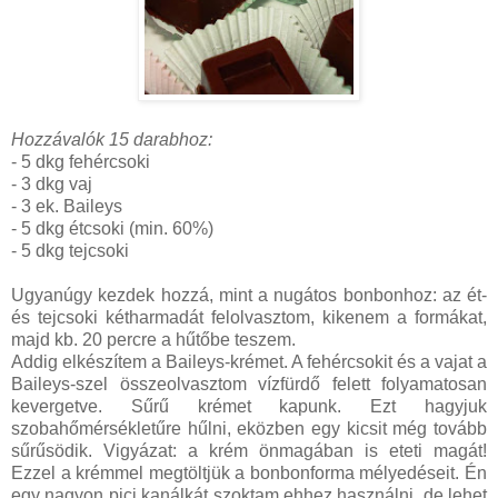
Hozzávalók 15 darabhoz:
- 5 dkg fehércsoki
- 3 dkg vaj
- 3 ek. Baileys
- 5 dkg étcsoki (min. 60%)
- 5 dkg tejcsoki
Ugyanúgy kezdek hozzá, mint a nugátos bonbonhoz: az ét-
és tejcsoki kétharmadát felolvasztom, kikenem a formákat,
majd kb. 20 percre a hűtőbe teszem.
Addig elkészítem a Baileys-krémet. A fehércsokit és a vajat a
Baileys-szel összeolvasztom vízfürdő felett folyamatosan
kevergetve. Sűrű krémet kapunk. Ezt hagyjuk
szobahőmérsékletűre hűlni, eközben egy kicsit még tovább
sűrűsödik. Vigyázat: a krém önmagában is eteti magát!
Ezzel a krémmel megtöltjük a bonbonforma mélyedéseit. Én
egy nagyon pici kanálkát szoktam ehhez használni, de lehet