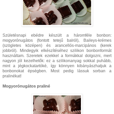
Születésnapi ebédre készült a háromféle bonbon:
mogyorónugátos (fontott tetejű balról), Baileys-krémes
(szögletes középen) és arancellós-marcipános (kerek
jobbról). Mindegyik elkészítéséhez szilikon bonbonformát
használtam. Szeretek ezekkel a formákkal dolgozni, mert
nagyon jól kezelhetők: ez a szilikonanyag sokkal puhább,
mint a jégkockatartóké, így könnyen kibányászhatjuk a
bonbonokat épségben. Most pedig lássuk sorban a
pralinékat!
Mogyorónugátos praliné