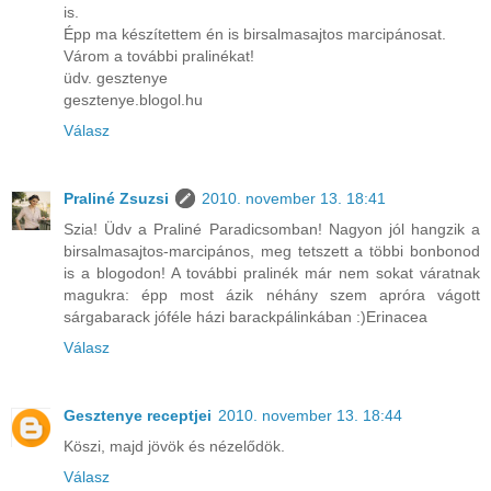
is.
Épp ma készítettem én is birsalmasajtos marcipánosat.
Várom a további pralinékat!
üdv. gesztenye
gesztenye.blogol.hu
Válasz
Praliné Zsuzsi
2010. november 13. 18:41
Szia! Üdv a Praliné Paradicsomban! Nagyon jól hangzik a
birsalmasajtos-marcipános, meg tetszett a többi bonbonod
is a blogodon! A további pralinék már nem sokat váratnak
magukra: épp most ázik néhány szem apróra vágott
sárgabarack jóféle házi barackpálinkában :)Erinacea
Válasz
Gesztenye receptjei
2010. november 13. 18:44
Köszi, majd jövök és nézelődök.
Válasz