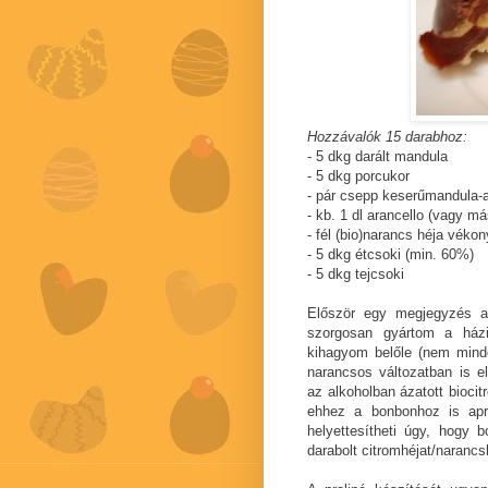
Hozzávalók 15 darabhoz:
- 5 dkg darált mandula
- 5 dkg porcukor
- pár csepp keserűmandula-
- kb. 1 dl arancello (vagy má
- fél (bio)narancs héja vé
- 5 dkg étcsoki (min. 60%)
- 5 dkg tejcsoki
Először egy megjegyzés a
szorgosan gyártom a házi 
kihagyom belőle (nem minde
narancsos változatban is el
az alkoholban ázatott bioci
ehhez a bonbonhoz is apr
helyettesítheti úgy, hogy b
darabolt citromhéjat/narancs