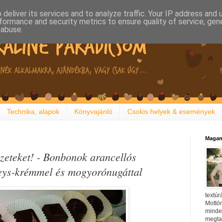
deliver its services and to analyze traffic. Your IP address and
formance and security metrics to ensure quality of service, ge
 abuse.
Technika, alapok
Könyvajánló
Csokis helyek & események
Magam
zeteket! - Bonbonok arancellós
eys-krémmel és mogyorónugáttal
textúr
Mottóm
minden
megtal