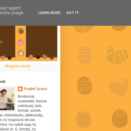
 user-agent
nerate usage
LEARN MORE
GOT IT
Megjelenések
ról
Praliné Zsuzsi
Bonbonok,
csokoládé, francia
cukrászat, ízek,
formák, színek,
ák, kísérletezés, játékosság...
: Az inspiráció ott van
hol, ha nyitott vagy rá,
álod! (A. G. Shotts). Az