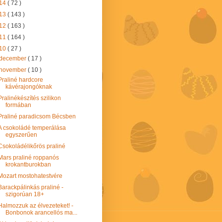
14
( 72 )
13
( 143 )
12
( 163 )
11
( 164 )
10
( 27 )
december
( 17 )
november
( 10 )
Praliné hardcore
kávérajongóknak
Pralinékészítés szilikon
formában
Praliné paradicsom Bécsben
A csokoládé temperálása
egyszerűen
Csokoládélikőrös praliné
Mars praliné roppanós
krokantburokban
Mozart mostohatestvére
Barackpálinkás praliné -
szigorúan 18+
Halmozzuk az élvezeteket! -
Bonbonok arancellós ma...