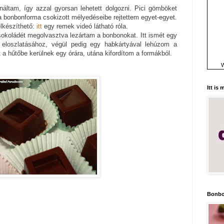
náltam, így azzal gyorsan lehetett dolgozni. Pici gömböket
 bonbonforma csokizott mélyedéseibe rejtettem egyet-egyet.
elkészíthető:
itt
egy remek videó látható róla.
sokoládét megolvasztva lezártam a bonbonokat. Itt ismét egy
 eloszlatásához, végül pedig egy habkártyával lehúzom a
 a hűtőbe kerülnek egy órára, utána kifordítom a formákból.
W
Itt is
Bonbo