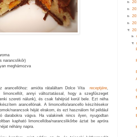
►
20
►
20
►
20
►
20
▼
20
►
▼
aroma
s narancslikőr)
konyan meghámozva
z arancellóhoz: amióta rátaláltam Dolce Vita
receptjére
,
limoncellót, annyi változtatással, hogy a szegfűszeget
nki szereti nálunk), és csak fahéjrúd kerül bele. Ezt néha
készítem arancellónak. A limoncello/arancello készítésekor
tromok/narancsok héját elrakom, és ezt használom fel például
ó darabokra vágva. Ha valakinek nincs ilyen, nyugodtan
oltban kapható limoncellóba/narancslikőrbe áztat be apróra
héjat néhány napra.