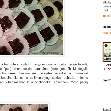
alkotá
örömé
(Fotó:
Teljes
Ide ír
prali
 a háromféle bonbon: mogyorónugátos (fontott tetejű balról),
CER
özépen) és arancellós-marcipános (kerek jobbról). Mindegyik
CHOC
bonbonformát használtam. Szeretek ezekkel a formákkal
l kezelhetők: ez a szilikonanyag sokkal puhább, mint a
Gyerte
nyen kibányászhatjuk a bonbonokat épségben. Most pedig
Szerző