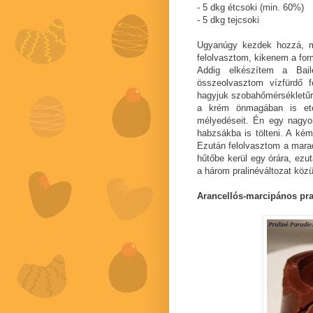
- 5 dkg étcsoki (min. 60%)
- 5 dkg tejcsoki
Ugyanúgy kezdek hozzá, mi
felolvasztom, kikenem a for
Addig elkészítem a Bail
összeolvasztom vízfürdő f
hagyjuk szobahőmérsékletűre
a krém önmagában is ete
mélyedéseit. Én egy nagyon
habzsákba is tölteni. A ké
Ezután felolvasztom a maradé
hűtőbe kerül egy órára, ezu
a három pralinéváltozat köz
Arancellós-marcipános pra