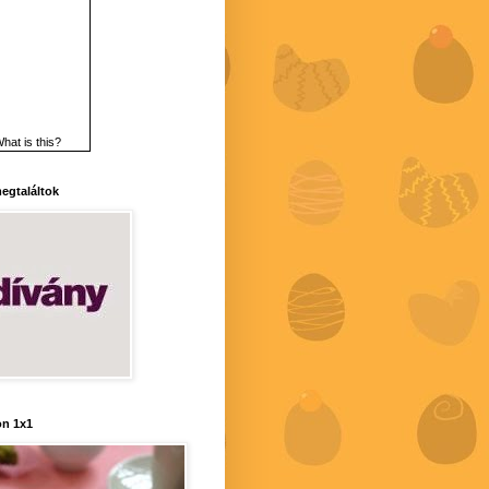
hat is this?
 megtaláltok
n 1x1