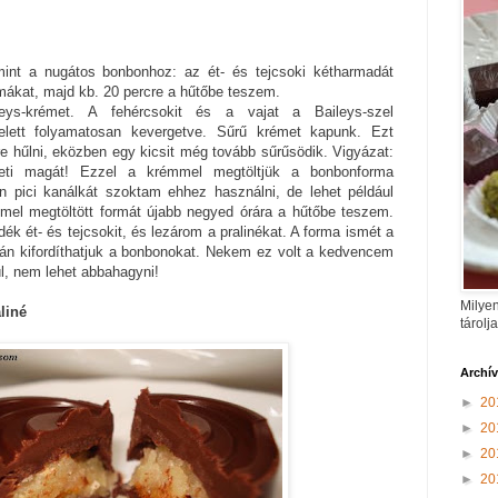
nt a nugátos bonbonhoz: az ét- és tejcsoki kétharmadát
mákat, majd kb. 20 percre a hűtőbe teszem.
eys-krémet. A fehércsokit és a vajat a Baileys-szel
elett folyamatosan kevergetve. Sűrű krémet kapunk. Ezt
 hűlni, eközben egy kicsit még tovább sűrűsödik. Vigyázat:
ti magát! Ezzel a krémmel megtöltjük a bonbonforma
 pici kanálkát szoktam ehhez használni, de lehet például
mmel megtöltött formát újabb negyed órára a hűtőbe teszem.
k ét- és tejcsokit, és lezárom a pralinékat. A forma ismét a
tán kifordíthatjuk a bonbonokat. Nekem ez volt a kedvencem
ül, nem lehet abbahagyni!
Milyen
liné
tárolj
Archí
►
20
►
20
►
20
►
20