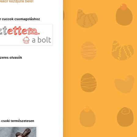
Akkor kezdjünk bele!
r cuccok csomagoláshoz
zeres olvasók
 csoki természetesen