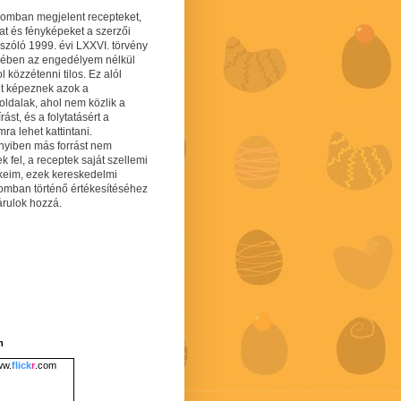
gomban megjelent recepteket,
at és fényképeket a szerzői
 szóló 1999. évi LXXVI. törvény
mében az engedélyem nélkül
 közzétenni tilos. Ez alól
lt képeznek azok a
oldalak, ahol nem közlik a
írást, és a folytatásért a
ra lehet kattintani.
yiben más forrást nem
ek fel, a receptek saját szellemi
keim, ezek kereskedelmi
lomban történő értékesítéséhez
árulok hozzá.
m
w.
flick
r
.com