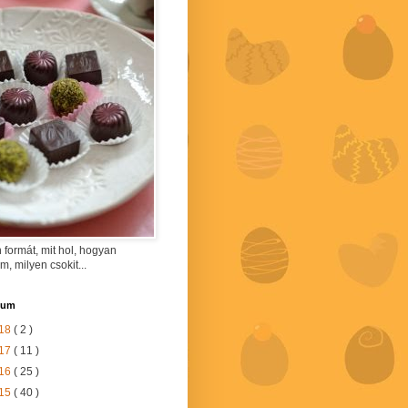
 formát, mit hol, hogyan
am, milyen csokit...
vum
18
( 2 )
17
( 11 )
16
( 25 )
15
( 40 )