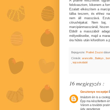
A praliné készítését ugya
felolvasztom, kikenem a for
Ezalatt elkészítem a marcip
tálba teszem, és ehhez na
nem áll masszává. Ezutá
citrushéjakat. Nem baj
marcipánmasszánál, hiszen a
Ebből a masszából adagol
mélyedéseibe, majd a marad
óra hűtés után kifordítom a p
Bejegyezte:
Praliné Zsuzsi
dátu
Címkék:
arancello
,
Baileys
,
bo
,
tejcsokoládé
16 megjegyzés :
Gesztenye receptjei
í
Imádom én is a csokigy
Épp ma készítettem én
Várom a további prali
üdv. gesztenye