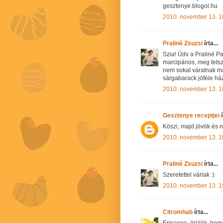
gesztenye.blogol.hu
2010. november 13. 1
Praliné Zsuzsi
írta...
Szia! Üdv a Praliné P
marcipános, meg tetsz
nem sokat váratnak m
sárgabarack jóféle há
2010. november 13. 1
Gesztenye receptjei
í
Köszi, majd jövök és 
2010. november 13. 1
Praliné Zsuzsi
írta...
Szeretettel várlak :)
2010. november 13. 1
Citromhab
írta...
Erinacea, örülök, hogy