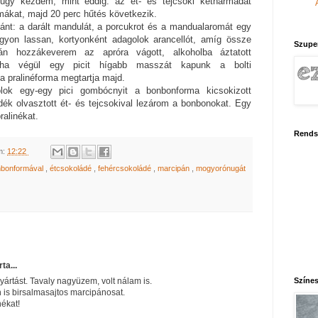
núgy kezdem, mint eddig: az ét- és tejcsoki kétharmadát
mákat, majd 20 perc hűtés következik.
ánt: a darált mandulát, a porcukrot és a mandualaromát egy
gyon lassan, kortyonként adagolok arancellót, amíg össze
Szupe
n hozzákeverem az apróra vágott, alkoholba áztatott
, ha végül egy picit hígabb masszát kapunk a bolti
 pralinéforma megtartja majd.
ok egy-egy pici gombócnyit a bonbonforma kicsokizott
ék olvasztott ét- és tejcsokival lezárom a bonbonokat. Egy
ralinékat.
Rends
m:
12:22
nbonformával
,
étcsokoládé
,
fehércsokoládé
,
marcipán
,
mogyorónugát
rta...
Színes
ártást. Tavaly nagyüzem, volt nálam is.
 is birsalmasajtos marcipánosat.
nékat!