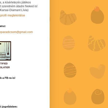
s, a kísérletezés játékos
t szeretném átadni Neked is!
 Karsai-Diamant Lívia)
 profil megtekintése
hatsz:
neparadicsom@gmail.com
TIFIED
OLATIER
k a FB-ra is!
i jogvédelem: