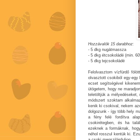
Hozzávalók 15 darabhoz:
- 5 dkg nugátmassza
- 5 dkg étcsokoládé (min. 6
- 5 dkg tejcsokoládé
Felolvasztom vízfürdő fölö
olvasztott csokiból egy-egy 
ecset segítségével kikene
ütögetem, hogy ne maradjon
teletöltjük a mélyedéseket,
módszert szoktam alkalmaz
kenik ki csokival, nekem az
dolgozunk - így több hely m
a fény felé fordítva ala
csokirétegben, és ha talál
ezeknek a formáknak, hogy 
néhol rosszul kentük ki. Ez
a csoki megszilárduljon.