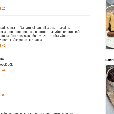
8:27
aradicsomban! Nagyon jól hangzik a birsalmasajtos-
ett a többi bonbonod is a blogodon! A további pralinék már
agukra: épp most ázik néhány szem apróra vágott
zi barackpálinkában :)Erinacea
8:41
rta...
Boltit
nézelődök.
8:44
9:09
 Rád találtam, ez tényleg egy praliné Paradicsom lesz!