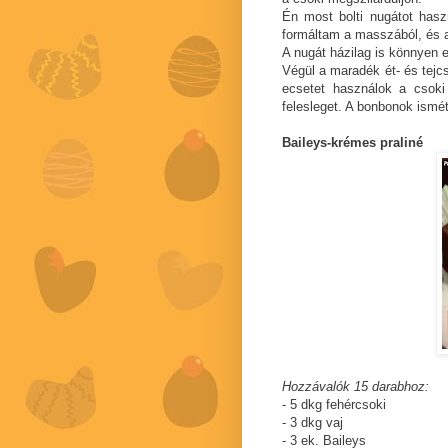
Én most bolti nugátot hasz
formáltam a masszából, és a
A nugát házilag is könnyen 
Végül a maradék ét- és tejc
ecsetet használok a csoki
felesleget. A bonbonok ismét
Baileys-krémes praliné
Hozzávalók 15 darabhoz:
- 5 dkg fehércsoki
- 3 dkg vaj
- 3 ek. Baileys