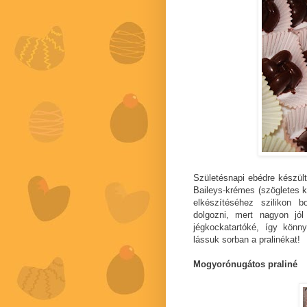
Születésnapi ebédre készült
Baileys-krémes (szögletes k
elkészítéséhez szilikon 
dolgozni, mert nagyon jó
jégkockatartóké, így kön
lássuk sorban a pralinékat!
Mogyorónugátos praliné