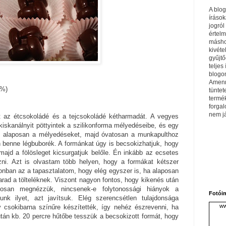
A blo
írások
jogról
értel
máshol
kivéte
gyűjtő
teljes 
blogom
Amenn
0%)
tüntet
termé
forga
nem j
tt az étcsokoládé és a tejcsokoládé kétharmadát. A vegyes
kiskanálnyit pöttyintek a szilikonforma mélyedéseibe, és egy
m alaposan a mélyedéseket, majd óvatosan a munkapulthoz
 benne légbuborék. A formánkat úgy is becsokizhatjuk, hogy
 majd a fölösleget kicsurgatjuk belőle. Én inkább az ecsetes
ni. Azt is olvastam több helyen, hogy a formákat kétszer
onban az a tapasztalatom, hogy elég egyszer is, ha alaposan
arad a tölteléknek. Viszont nagyon fontos, hogy kikenés után
posan megnézzük, nincsenek-e folytonossági hiányok a
Fotói
unk ilyet, azt javítsuk. Elég szerencsétlen tulajdonsága
ww
csokibarna színűre készítették, így nehéz észrevenni, ha
után kb. 20 percre hűtőbe tesszük a becsokizott formát, hogy