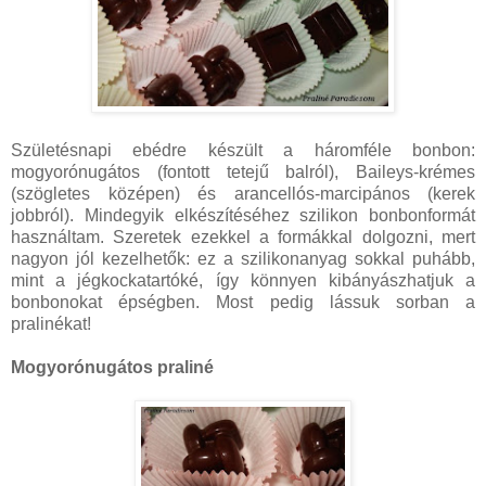
Születésnapi ebédre készült a háromféle bonbon:
mogyorónugátos (fontott tetejű balról), Baileys-krémes
(szögletes középen) és arancellós-marcipános (kerek
jobbról). Mindegyik elkészítéséhez szilikon bonbonformát
használtam. Szeretek ezekkel a formákkal dolgozni, mert
nagyon jól kezelhetők: ez a szilikonanyag sokkal puhább,
mint a jégkockatartóké, így könnyen kibányászhatjuk a
bonbonokat épségben. Most pedig lássuk sorban a
pralinékat!
Mogyorónugátos praliné