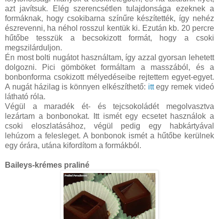
azt javítsuk. Elég szerencsétlen tulajdonsága ezeknek a
formáknak, hogy csokibarna színűre készítették, így nehéz
észrevenni, ha néhol rosszul kentük ki. Ezután kb. 20 percre
hűtőbe tesszük a becsokizott formát, hogy a csoki
megszilárduljon.
Én most bolti nugátot használtam, így azzal gyorsan lehetett
dolgozni. Pici gömböket formáltam a masszából, és a
bonbonforma csokizott mélyedéseibe rejtettem egyet-egyet.
A nugát házilag is könnyen elkészíthető:
itt
egy remek videó
látható róla.
Végül a maradék ét- és tejcsokoládét megolvasztva
lezártam a bonbonokat. Itt ismét egy ecsetet használok a
csoki eloszlatásához, végül pedig egy habkártyával
lehúzom a felesleget. A bonbonok ismét a hűtőbe kerülnek
egy órára, utána kifordítom a formákból.
Baileys-krémes praliné