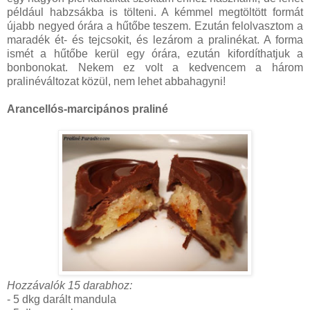
például habzsákba is tölteni. A kémmel megtöltött formát
újabb negyed órára a hűtőbe teszem. Ezután felolvasztom a
maradék ét- és tejcsokit, és lezárom a pralinékat. A forma
ismét a hűtőbe kerül egy órára, ezután kifordíthatjuk a
bonbonokat. Nekem ez volt a kedvencem a három
pralinéváltozat közül, nem lehet abbahagyni!
Arancellós-marcipános praliné
Hozzávalók 15 darabhoz:
- 5 dkg darált mandula