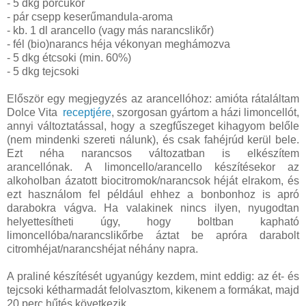
- 5 dkg porcukor
- pár csepp keserűmandula-aroma
- kb. 1 dl arancello (vagy más narancslikőr)
- fél (bio)narancs héja vékonyan meghámozva
- 5 dkg étcsoki (min. 60%)
- 5 dkg tejcsoki
Először egy megjegyzés az arancellóhoz: amióta rátaláltam
Dolce Vita
receptjére
, szorgosan gyártom a házi limoncellót,
annyi változtatással, hogy a szegfűszeget kihagyom belőle
(nem mindenki szereti nálunk), és csak fahéjrúd kerül bele.
Ezt néha narancsos változatban is elkészítem
arancellónak. A limoncello/arancello készítésekor az
alkoholban ázatott biocitromok/narancsok héját elrakom, és
ezt használom fel például ehhez a bonbonhoz is apró
darabokra vágva. Ha valakinek nincs ilyen, nyugodtan
helyettesítheti úgy, hogy boltban kapható
limoncellóba/narancslikőrbe áztat be apróra darabolt
citromhéjat/narancshéjat néhány napra.
A praliné készítését ugyanúgy kezdem, mint eddig: az ét- és
tejcsoki kétharmadát felolvasztom, kikenem a formákat, majd
20 perc hűtés következik.