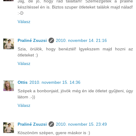
Jajj, de jó, hogy rád találtam! Szemezgetek a praliné
készítéssel én is. Biztos szuper ötleteket találok majd nálad!
:-D
Válasz
Praliné Zsuzsi
2010. november 14. 21:16
Szia, örülök, hogy benéztél! Igyekszem majd hozni az
ötleteket :)
Válasz
Ottis
2010. november 15. 14:36
Szépek a bonbonjaid, jövök még én ide ötletet gyűjteni, úgy
látom .-))
Válasz
Praliné Zsuzsi
2010. november 15. 23:49
Köszönöm szépen, gyere máskor is :)