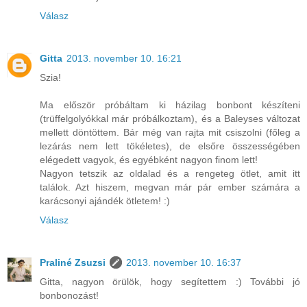
Válasz
Gitta
2013. november 10. 16:21
Szia!
Ma először próbáltam ki házilag bonbont készíteni
(trüffelgolyókkal már próbálkoztam), és a Baleyses változat
mellett döntöttem. Bár még van rajta mit csiszolni (főleg a
lezárás nem lett tökéletes), de elsőre összességében
elégedett vagyok, és egyébként nagyon finom lett!
Nagyon tetszik az oldalad és a rengeteg ötlet, amit itt
találok. Azt hiszem, megvan már pár ember számára a
karácsonyi ajándék ötletem! :)
Válasz
Praliné Zsuzsi
2013. november 10. 16:37
Gitta, nagyon örülök, hogy segítettem :) További jó
bonbonozást!