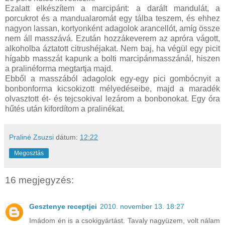
Ezalatt elkészítem a marcipánt: a darált mandulát, a
porcukrot és a mandualaromát egy tálba teszem, és ehhez
nagyon lassan, kortyonként adagolok arancellót, amíg össze
nem áll masszává. Ezután hozzákeverem az apróra vágott,
alkoholba áztatott citrushéjakat. Nem baj, ha végül egy picit
hígabb masszát kapunk a bolti marcipánmasszánál, hiszen
a pralinéforma megtartja majd.
Ebből a masszából adagolok egy-egy pici gombócnyit a
bonbonforma kicsokizott mélyedéseibe, majd a maradék
olvasztott ét- és tejcsokival lezárom a bonbonokat. Egy óra
hűtés után kifordítom a pralinékat.
Praliné Zsuzsi
dátum:
12:22
Megosztás
16 megjegyzés:
Gesztenye receptjei
2010. november 13. 18:27
Imádom én is a csokigyártást. Tavaly nagyüzem, volt nálam