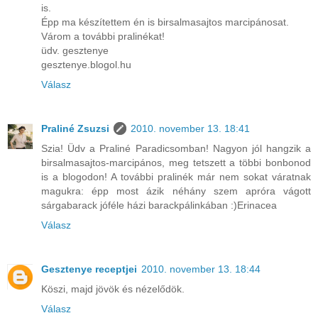
is.
Épp ma készítettem én is birsalmasajtos marcipánosat.
Várom a további pralinékat!
üdv. gesztenye
gesztenye.blogol.hu
Válasz
Praliné Zsuzsi
2010. november 13. 18:41
Szia! Üdv a Praliné Paradicsomban! Nagyon jól hangzik a
birsalmasajtos-marcipános, meg tetszett a többi bonbonod
is a blogodon! A további pralinék már nem sokat váratnak
magukra: épp most ázik néhány szem apróra vágott
sárgabarack jóféle házi barackpálinkában :)Erinacea
Válasz
Gesztenye receptjei
2010. november 13. 18:44
Köszi, majd jövök és nézelődök.
Válasz