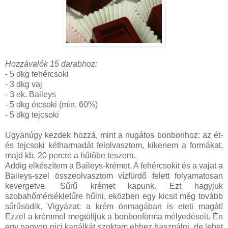
Hozzávalók 15 darabhoz:
- 5 dkg fehércsoki
- 3 dkg vaj
- 3 ek. Baileys
- 5 dkg étcsoki (min. 60%)
- 5 dkg tejcsoki
Ugyanúgy kezdek hozzá, mint a nugátos bonbonhoz: az ét-
és tejcsoki kétharmadát felolvasztom, kikenem a formákat,
majd kb. 20 percre a hűtőbe teszem.
Addig elkészítem a Baileys-krémet. A fehércsokit és a vajat a
Baileys-szel összeolvasztom vízfürdő felett folyamatosan
kevergetve. Sűrű krémet kapunk. Ezt hagyjuk
szobahőmérsékletűre hűlni, eközben egy kicsit még tovább
sűrűsödik. Vigyázat: a krém önmagában is eteti magát!
Ezzel a krémmel megtöltjük a bonbonforma mélyedéseit. Én
egy nagyon pici kanálkát szoktam ehhez használni, de lehet