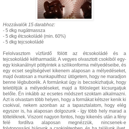
Hozzávalók 15 darabhoz:
- 5 dkg nugátmassza
- 5 dkg étcsokoládé (min. 60%)
- 5 dkg tejcsokoládé
Felolvasztom vízfürdő fölött az étcsokoládé és a
tejcsokoládé kétharmadát. A vegyes olvasztott csokiból egy-
egy kiskanálnyit pöttyintek a szilikonforma mélyedéseibe, és
egy ecset segítségével kikenem alaposan a mélyedéseket,
majd óvatosan a munkapulthoz ütögetem, hogy ne maradjon
benne légbuborék. A formánkat úgy is becsokizhatjuk, hogy
teletöltjük a mélyedéseket, majd a fölösleget kicsurgatjuk
belőle. Én inkább az ecsetes módszert szoktam alkalmazni.
Azt is olvastam több helyen, hogy a formákat kétszer kenik ki
csokival, nekem azonban az a tapasztalatom, hogy elég
egyszer is, ha alaposan dolgozunk - így több hely marad a
tölteléknek. Viszont nagyon fontos, hogy kikenés után a fény
felé fordítva alaposan megnézzük, nincsenek-e
folytonossági hiányok a csokirétegben, és ha találunk ilyet,