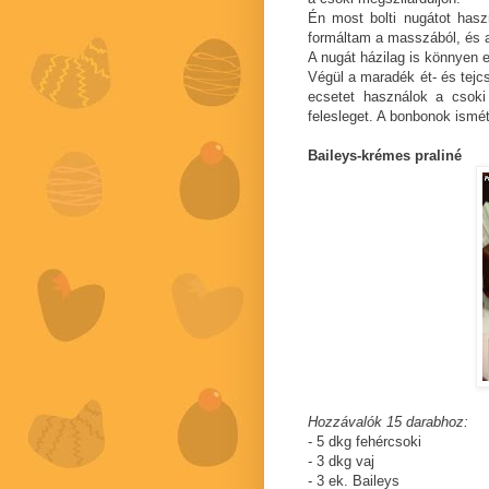
Én most bolti nugátot hasz
formáltam a masszából, és a
A nugát házilag is könnyen 
Végül a maradék ét- és tejc
ecsetet használok a csoki
felesleget. A bonbonok ismét
Baileys-krémes praliné
Hozzávalók 15 darabhoz:
- 5 dkg fehércsoki
- 3 dkg vaj
- 3 ek. Baileys