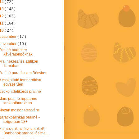
14
( 72 )
13
( 143 )
12
( 163 )
11
( 164 )
10
( 27 )
december
( 17 )
november
( 10 )
Praliné hardcore
kávérajongóknak
Pralinékészítés szilikon
formában
Praliné paradicsom Bécsben
A csokoládé temperálása
egyszerűen
Csokoládélikőrös praliné
Mars praliné roppanós
krokantburokban
Mozart mostohatestvére
Barackpálinkás praliné -
szigorúan 18+
Halmozzuk az élvezeteket! -
Bonbonok arancellós ma...