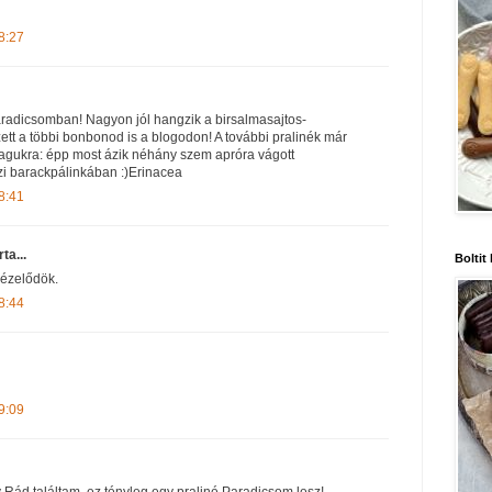
8:27
aradicsomban! Nagyon jól hangzik a birsalmasajtos-
ett a többi bonbonod is a blogodon! A további pralinék már
agukra: épp most ázik néhány szem apróra vágott
zi barackpálinkában :)Erinacea
8:41
rta...
Boltit
nézelődök.
8:44
9:09
 Rád találtam, ez tényleg egy praliné Paradicsom lesz!