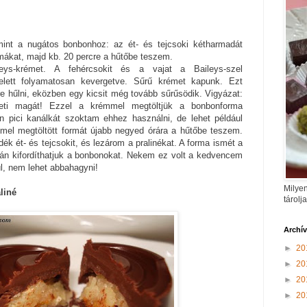
nt a nugátos bonbonhoz: az ét- és tejcsoki kétharmadát
mákat, majd kb. 20 percre a hűtőbe teszem.
eys-krémet. A fehércsokit és a vajat a Baileys-szel
elett folyamatosan kevergetve. Sűrű krémet kapunk. Ezt
 hűlni, eközben egy kicsit még tovább sűrűsödik. Vigyázat:
ti magát! Ezzel a krémmel megtöltjük a bonbonforma
 pici kanálkát szoktam ehhez használni, de lehet például
mmel megtöltött formát újabb negyed órára a hűtőbe teszem.
k ét- és tejcsokit, és lezárom a pralinékat. A forma ismét a
tán kifordíthatjuk a bonbonokat. Nekem ez volt a kedvencem
ül, nem lehet abbahagyni!
Milyen
liné
tárolj
Archí
►
20
►
20
►
20
►
20