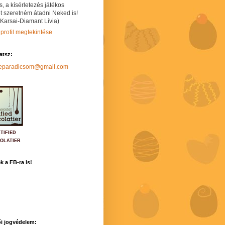
s, a kísérletezés játékos
t szeretném átadni Neked is!
 Karsai-Diamant Lívia)
 profil megtekintése
hatsz:
neparadicsom@gmail.com
TIFIED
OLATIER
k a FB-ra is!
i jogvédelem: