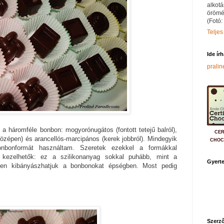
alkotá
örömé
(Fotó:
Teljes
Ide ír
prali
 a háromféle bonbon: mogyorónugátos (fontott tetejű balról),
CER
özépen) és arancellós-marcipános (kerek jobbról). Mindegyik
CHOC
bonbonformát használtam. Szeretek ezekkel a formákkal
l kezelhetők: ez a szilikonanyag sokkal puhább, mint a
Gyerte
nyen kibányászhatjuk a bonbonokat épségben. Most pedig
Szerző