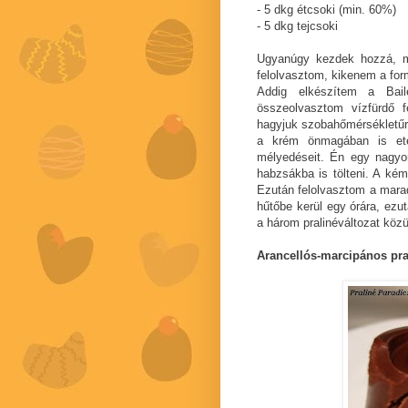
- 5 dkg étcsoki (min. 60%)
- 5 dkg tejcsoki
Ugyanúgy kezdek hozzá, mi
felolvasztom, kikenem a for
Addig elkészítem a Bail
összeolvasztom vízfürdő f
hagyjuk szobahőmérsékletűre
a krém önmagában is ete
mélyedéseit. Én egy nagyon
habzsákba is tölteni. A ké
Ezután felolvasztom a maradé
hűtőbe kerül egy órára, ezu
a három pralinéváltozat köz
Arancellós-marcipános pra