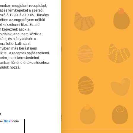
gomban megjelent recepteket,
at és fényképeket a szerzői
 szóló 1999. évi LXXVI. törvény
mében az engedélyem nélkül
 közzétenni tilos. Ez alól
lt képeznek azok a
oldalak, ahol nem közlik a
írást, és a folytatásért a
ra lehet kattintani.
yiben más forrást nem
ek fel, a receptek saját szellemi
keim, ezek kereskedelmi
lomban történő értékesítéséhez
árulok hozzá.
m
w.
flick
r
.com