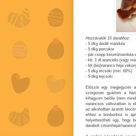
Hozzávalók 15 darabhoz:
- 5 dkg darált mandula
- 5 dkg porcukor
- pár csepp keserűmandula-
- kb. 1 dl arancello (vagy má
- fél (bio)narancs héja vé
- 5 dkg étcsoki (min. 60%)
- 5 dkg tejcsoki
Először egy megjegyzés a
szorgosan gyártom a házi 
kihagyom belőle (nem minde
narancsos változatban is el
az alkoholban ázatott bioci
ehhez a bonbonhoz is apr
helyettesítheti úgy, hogy b
darabolt citromhéjat/narancs