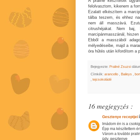
A praliné készítését ugya
felolvasztom, kikenem a for
Ezalatt elkészítem a marcip
tálba teszem, és ehhez na
nem áll masszává. Ezutá
citrushéjakat. Nem baj
marcipánmasszánál, hiszen a
Ebből a masszából adagol
mélyedéseibe, majd a marad
óra hűtés után kifordítom a p
Bejegyezte:
Praliné Zsuzsi
dátu
Címkék:
arancello
,
Baileys
,
bo
,
tejcsokoládé
16 megjegyzés :
Gesztenye receptjei
í
Imádom én is a csokigy
Épp ma készítettem én
Várom a további prali
üdv. gesztenye