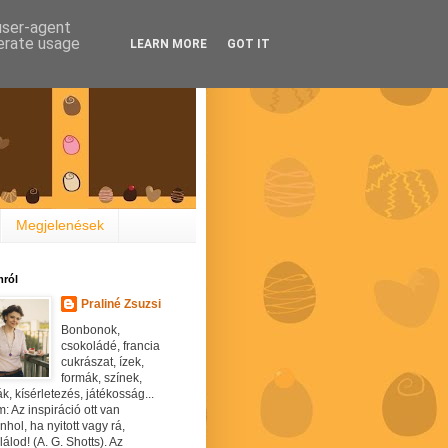
 user-agent
nerate usage
LEARN MORE
GOT IT
Megjelenések
ról
Praliné Zsuzsi
Bonbonok,
csokoládé, francia
cukrászat, ízek,
formák, színek,
ák, kísérletezés, játékosság...
: Az inspiráció ott van
hol, ha nyitott vagy rá,
álod! (A. G. Shotts). Az