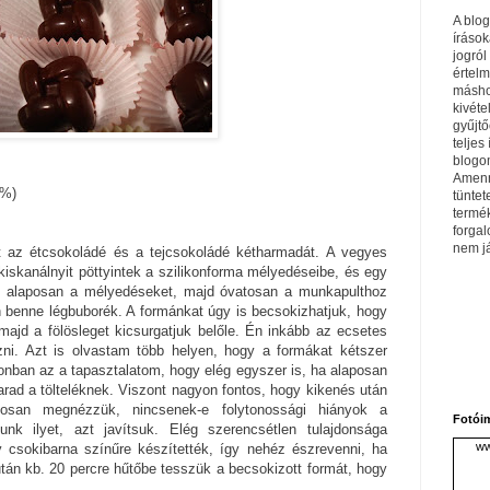
A blo
írások
jogról
értel
máshol
kivéte
gyűjtő
teljes 
blogom
Amenn
0%)
tüntet
termé
forga
nem j
tt az étcsokoládé és a tejcsokoládé kétharmadát. A vegyes
kiskanálnyit pöttyintek a szilikonforma mélyedéseibe, és egy
m alaposan a mélyedéseket, majd óvatosan a munkapulthoz
 benne légbuborék. A formánkat úgy is becsokizhatjuk, hogy
 majd a fölösleget kicsurgatjuk belőle. Én inkább az ecsetes
ni. Azt is olvastam több helyen, hogy a formákat kétszer
onban az a tapasztalatom, hogy elég egyszer is, ha alaposan
arad a tölteléknek. Viszont nagyon fontos, hogy kikenés után
posan megnézzük, nincsenek-e folytonossági hiányok a
Fotói
unk ilyet, azt javítsuk. Elég szerencsétlen tulajdonsága
ww
csokibarna színűre készítették, így nehéz észrevenni, ha
után kb. 20 percre hűtőbe tesszük a becsokizott formát, hogy