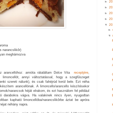
►
20
►
20
►
20
►
20
▼
20
►
▼
aroma
s narancslikőr)
konyan meghámozva
z arancellóhoz: amióta rátaláltam Dolce Vita
receptjére
,
limoncellót, annyi változtatással, hogy a szegfűszeget
nki szereti nálunk), és csak fahéjrúd kerül bele. Ezt néha
készítem arancellónak. A limoncello/arancello készítésekor
tromok/narancsok héját elrakom, és ezt használom fel például
ó darabokra vágva. Ha valakinek nincs ilyen, nyugodtan
oltban kapható limoncellóba/narancslikőrbe áztat be apróra
héjat néhány napra.