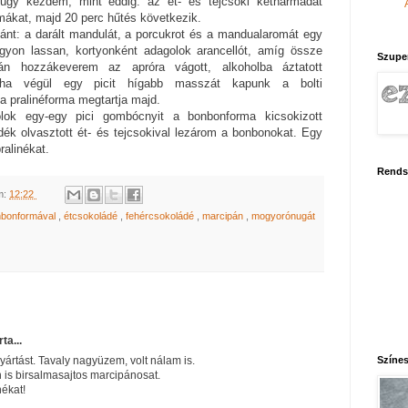
núgy kezdem, mint eddig: az ét- és tejcsoki kétharmadát
mákat, majd 20 perc hűtés következik.
ánt: a darált mandulát, a porcukrot és a mandualaromát egy
gyon lassan, kortyonként adagolok arancellót, amíg össze
Szupe
n hozzákeverem az apróra vágott, alkoholba áztatott
, ha végül egy picit hígabb masszát kapunk a bolti
 pralinéforma megtartja majd.
ok egy-egy pici gombócnyit a bonbonforma kicsokizott
ék olvasztott ét- és tejcsokival lezárom a bonbonokat. Egy
ralinékat.
Rends
m:
12:22
nbonformával
,
étcsokoládé
,
fehércsokoládé
,
marcipán
,
mogyorónugát
rta...
Színes
ártást. Tavaly nagyüzem, volt nálam is.
 is birsalmasajtos marcipánosat.
nékat!