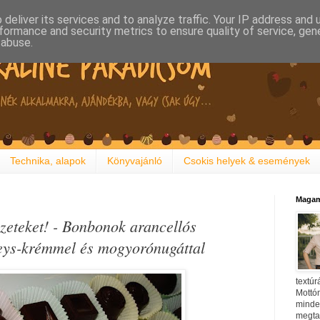
deliver its services and to analyze traffic. Your IP address and
formance and security metrics to ensure quality of service, ge
 abuse.
Technika, alapok
Könyvajánló
Csokis helyek & események
Magam
zeteket! - Bonbonok arancellós
eys-krémmel és mogyorónugáttal
textúr
Mottóm
minden
megtal