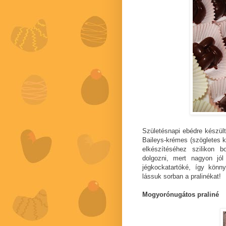
Születésnapi ebédre készült
Baileys-krémes (szögletes k
elkészítéséhez szilikon 
dolgozni, mert nagyon jó
jégkockatartóké, így kön
lássuk sorban a pralinékat!
Mogyorónugátos praliné