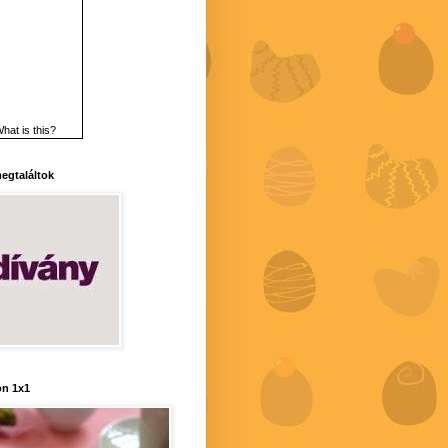
hat is this?
 megtaláltok
n 1x1