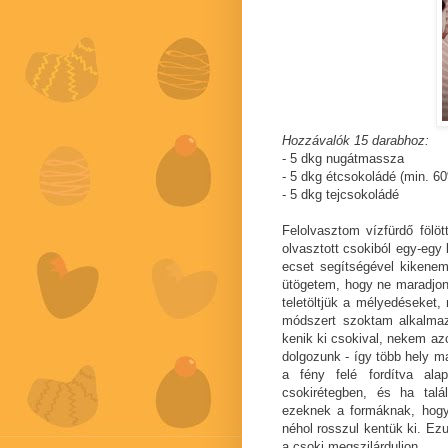
Hozzávalók 15 darabhoz:
- 5 dkg nugátmassza
- 5 dkg étcsokoládé (min. 6
- 5 dkg tejcsokoládé
Felolvasztom vízfürdő fölö
olvasztott csokiból egy-egy 
ecset segítségével kikene
ütögetem, hogy ne maradjon
teletöltjük a mélyedéseket,
módszert szoktam alkalmaz
kenik ki csokival, nekem az
dolgozunk - így több hely m
a fény felé fordítva ala
csokirétegben, és ha talál
ezeknek a formáknak, hogy 
néhol rosszul kentük ki. Ez
a csoki megszilárduljon.