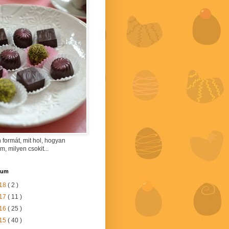
 formát, mit hol, hogyan
am, milyen csokit...
vum
18
( 2 )
17
( 11 )
16
( 25 )
15
( 40 )