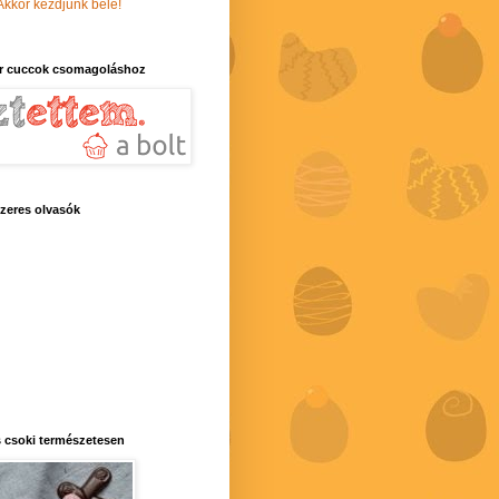
Akkor kezdjünk bele!
r cuccok csomagoláshoz
zeres olvasók
 csoki természetesen