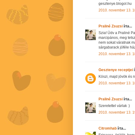
gesztenye.blogol.hu
2010. november 13. 1
Praliné Zsuzsi
írta...
Szia! Üdv a Praliné P
marcipános, meg tetsz
nem sokat váratnak m
sárgabarack jóféle há
2010. november 13. 1
Gesztenye receptjei
í
Köszi, majd jövök és 
2010. november 13. 1
Praliné Zsuzsi
írta...
Szeretettel várlak :)
2010. november 13. 1
Citromhab
írta...
Erinacea, örülök, hogy