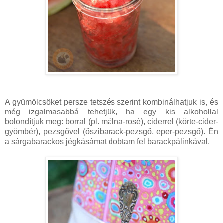
A gyümölcsöket persze tetszés szerint kombinálhatjuk is, és
még izgalmasabbá tehetjük, ha egy kis alkohollal
bolondítjuk meg: borral (pl. málna-rosé), ciderrel (körte-cider-
gyömbér), pezsgővel (őszibarack-pezsgő, eper-pezsgő). Én
a sárgabarackos jégkásámat dobtam fel barackpálinkával.