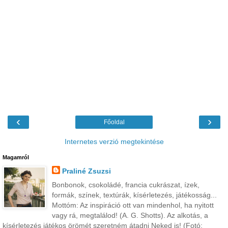
‹
›
Főoldal
Internetes verzió megtekintése
Magamról
Praliné Zsuzsi
Bonbonok, csokoládé, francia cukrászat, ízek,
formák, színek, textúrák, kísérletezés, játékosság...
Mottóm: Az inspiráció ott van mindenhol, ha nyitott
vagy rá, megtalálod! (A. G. Shotts). Az alkotás, a
kísérletezés játékos örömét szeretném átadni Neked is! (Fotó: