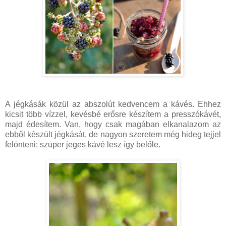
A jégkásák közül az abszolút kedvencem a kávés. Ehhez
kicsit több vízzel, kevésbé erősre készítem a presszókávét,
majd édesítem. Van, hogy csak magában elkanalazom az
ebből készült jégkását, de nagyon szeretem még hideg tejjel
felönteni: szuper jeges kávé lesz így belőle.