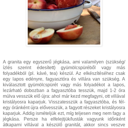
A granita egy egyszerű jégkása, ami valamilyen (szükség/
ízlés szerint édesített) gyümölcspüréből vagy más
folyadékból (pl. kávé, tea) készül. Az elkészítéséhez csak
egy lapos edényre, fagyasztóra és villára van szükség. A
kiválasztott gyümölcspürét vagy más folyadékot a lapos,
lezárható dobozban a fagyasztóba tesszük, majd 1-2 óra
múlva vesszük elő újra: ahol már kezd megfagyni, ott villával
kristályosra kaparjuk. Visszatesszük a fagyasztóba, és fél-
egy óránként újra elővesszük, a fagyott részeket kristályosra
kaparjuk. Addig ismételjük ezt, míg teljesen meg nem fagy a
jégkása. Persze ha elfelejtjük/lusták vagyunk időnként
átkaparni villával a készülő granitát, akkor sincs veszve