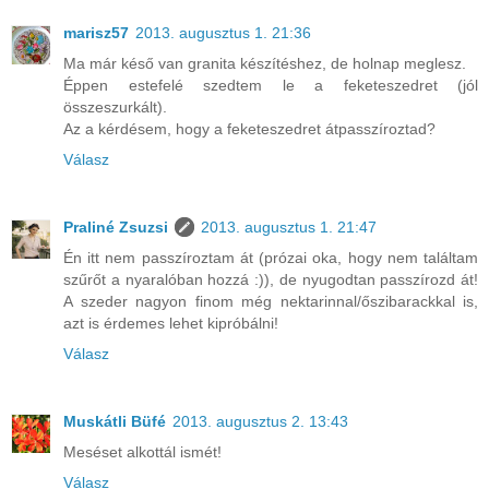
marisz57
2013. augusztus 1. 21:36
Ma már késő van granita készítéshez, de holnap meglesz.
Éppen estefelé szedtem le a feketeszedret (jól
összeszurkált).
Az a kérdésem, hogy a feketeszedret átpasszíroztad?
Válasz
Praliné Zsuzsi
2013. augusztus 1. 21:47
Én itt nem passzíroztam át (prózai oka, hogy nem találtam
szűrőt a nyaralóban hozzá :)), de nyugodtan passzírozd át!
A szeder nagyon finom még nektarinnal/őszibarackkal is,
azt is érdemes lehet kipróbálni!
Válasz
Muskátli Büfé
2013. augusztus 2. 13:43
Meséset alkottál ismét!
Válasz