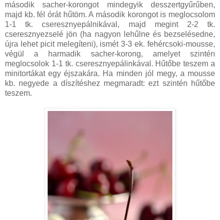
második sacher-korongot mindegyik desszertgyűrűben,
majd kb. fél órát hűtöm. A második korongot is meglocsolom
1-1 tk. cseresznyepálnikával, majd megint 2-2 tk.
cseresznyezselé jön (ha nagyon lehűlne és bezselésedne,
újra lehet picit melegíteni), ismét 3-3 ek. fehércsoki-mousse,
végül a harmadik sacher-korong, amelyet szintén
meglocsolok 1-1 tk. cseresznyepálinkával. Hűtőbe teszem a
minitortákat egy éjszakára. Ha minden jól megy, a mousse
kb. negyede a díszítéshez megmaradt: ezt szintén hűtőbe
teszem.