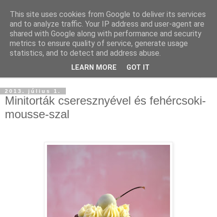
This site uses cookies from Google to deliver its services
and to analyze traffic. Your IP address and user-agent are
shared with Google along with performance and security
metrics to ensure quality of service, generate usage
statistics, and to detect and address abuse.
LEARN MORE
GOT IT
▼
2013. július 1.
Minitorták cseresznyével és fehércsoki-
mousse-szal