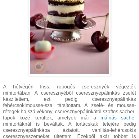
A hétvégén friss, ropogós cseresznyék végezték
minitortában. A cseresznyéből cseresznyepálinkás zselét
készítettem, ezt pedig cseresznyepálinkás
fehércsokimousse-szal társítottam. A zselé- és mousse-
rétegek hajszálvékony, cseresznyepálinkától szaftos sacher-
lapok közé kerültek, amelyek már a
málnás sacher
minitortáknál is beváltak. A tortácskák tetejére pedig
cseresznyepálinkába áztatott, vaníliás-fehércsokis
cseresznyeszemeket ültettem. Ezekből akár többet is