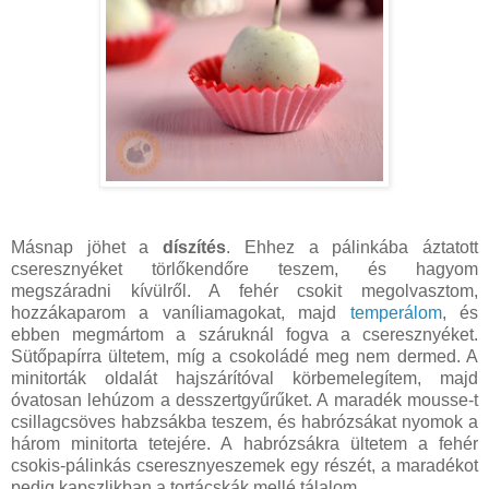
Másnap jöhet a
díszítés
. Ehhez a pálinkába áztatott
cseresznyéket törlőkendőre teszem, és hagyom
megszáradni kívülről. A fehér csokit megolvasztom,
hozzákaparom a vaníliamagokat, majd
temperálom
, és
ebben megmártom a száruknál fogva a cseresznyéket.
Sütőpapírra ültetem, míg a csokoládé meg nem dermed. A
minitorták oldalát hajszárítóval körbemelegítem, majd
óvatosan lehúzom a desszertgyűrűket. A maradék mousse-t
csillagcsöves habzsákba teszem, és habrózsákat nyomok a
három minitorta tetejére. A habrózsákra ültetem a fehér
csokis-pálinkás cseresznyeszemek egy részét, a maradékot
pedig kapszlikban a tortácskák mellé tálalom.