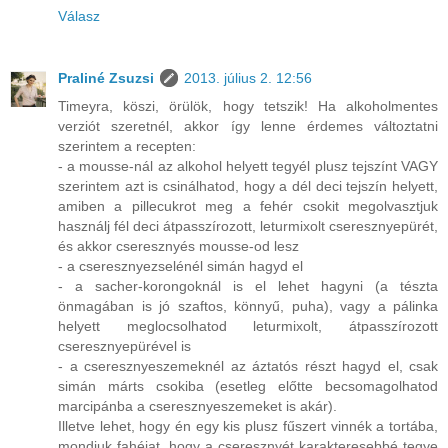
Válasz
Praliné Zsuzsi
2013. július 2. 12:56
Timeyra, köszi, örülök, hogy tetszik! Ha alkoholmentes
verziót szeretnél, akkor így lenne érdemes változtatni
szerintem a recepten:
- a mousse-nál az alkohol helyett tegyél plusz tejszínt VAGY
szerintem azt is csinálhatod, hogy a dél deci tejszín helyett,
amiben a pillecukrot meg a fehér csokit megolvasztjuk
használj fél deci átpasszírozott, leturmixolt cseresznyepürét,
és akkor cseresznyés mousse-od lesz
- a cseresznyezselénél simán hagyd el
- a sacher-korongoknál is el lehet hagyni (a tészta
önmagában is jó szaftos, könnyű, puha), vagy a pálinka
helyett meglocsolhatod leturmixolt, átpasszírozott
cseresznyepürével is
- a cseresznyeszemeknél az áztatós részt hagyd el, csak
simán márts csokiba (esetleg előtte becsomagolhatod
marcipánba a cseresznyeszemeket is akár).
Illetve lehet, hogy én egy kis plusz fűszert vinnék a tortába,
mondjuk fahéjat, hogy a cseresznyét karakteresebbé tegye