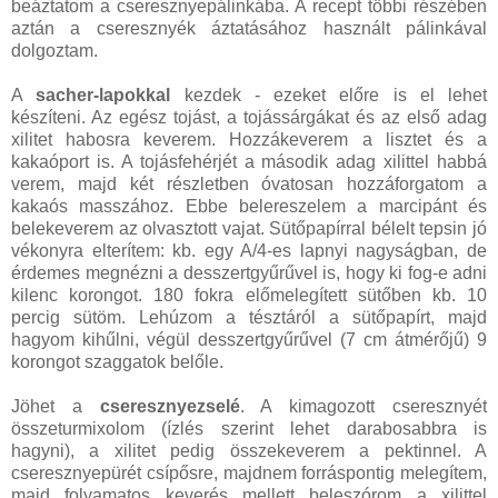
beáztatom a cseresznyepálinkába. A recept többi részében
aztán a cseresznyék áztatásához használt pálinkával
dolgoztam.
A
sacher-lapokkal
kezdek - ezeket előre is el lehet
készíteni. Az egész tojást, a tojássárgákat és az első adag
xilitet habosra keverem. Hozzákeverem a lisztet és a
kakaóport is. A tojásfehérjét a második adag xilittel habbá
verem, majd két részletben óvatosan hozzáforgatom a
kakaós masszához. Ebbe belereszelem a marcipánt és
belekeverem az olvasztott vajat. Sütőpapírral bélelt tepsin jó
vékonyra elterítem: kb. egy A/4-es lapnyi nagyságban, de
érdemes megnézni a desszertgyűrűvel is, hogy ki fog-e adni
kilenc korongot. 180 fokra előmelegített sütőben kb. 10
percig sütöm. Lehúzom a tésztáról a sütőpapírt, majd
hagyom kihűlni, végül desszertgyűrűvel (7 cm átmérőjű) 9
korongot szaggatok belőle.
Jöhet a
cseresznyezselé
. A kimagozott cseresznyét
összeturmixolom (ízlés szerint lehet darabosabbra is
hagyni), a xilitet pedig összekeverem a pektinnel. A
cseresznyepürét csípősre, majdnem forráspontig melegítem,
majd folyamatos keverés mellett beleszórom a xilittel