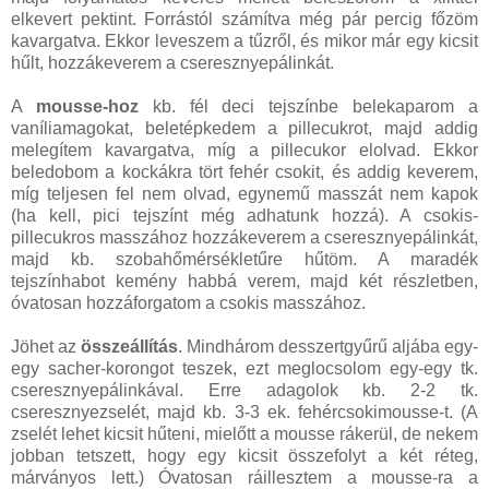
elkevert pektint. Forrástól számítva még pár percig főzöm
kavargatva. Ekkor leveszem a tűzről, és mikor már egy kicsit
hűlt, hozzákeverem a cseresznyepálinkát.
A
mousse-hoz
kb. fél deci tejszínbe belekaparom a
vaníliamagokat, beletépkedem a pillecukrot, majd addig
melegítem kavargatva, míg a pillecukor elolvad. Ekkor
beledobom a kockákra tört fehér csokit, és addig keverem,
míg teljesen fel nem olvad, egynemű masszát nem kapok
(ha kell, pici tejszínt még adhatunk hozzá). A csokis-
pillecukros masszához hozzákeverem a cseresznyepálinkát,
majd kb. szobahőmérsékletűre hűtöm. A maradék
tejszínhabot kemény habbá verem, majd két részletben,
óvatosan hozzáforgatom a csokis masszához.
Jöhet az
összeállítás
. Mindhárom desszertgyűrű aljába egy-
egy sacher-korongot teszek, ezt meglocsolom egy-egy tk.
cseresznyepálinkával. Erre adagolok kb. 2-2 tk.
cseresznyezselét, majd kb. 3-3 ek. fehércsokimousse-t. (A
zselét lehet kicsit hűteni, mielőtt a mousse rákerül, de nekem
jobban tetszett, hogy egy kicsit összefolyt a két réteg,
márványos lett.) Óvatosan ráillesztem a mousse-ra a