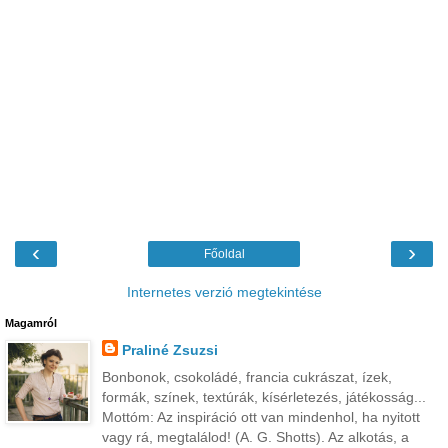
‹
›
Főoldal
Internetes verzió megtekintése
Magamról
Praliné Zsuzsi
Bonbonok, csokoládé, francia cukrászat, ízek,
formák, színek, textúrák, kísérletezés, játékosság...
Mottóm: Az inspiráció ott van mindenhol, ha nyitott
vagy rá, megtalálod! (A. G. Shotts). Az alkotás, a