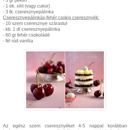
- 3 gr pektin
- 1 ek. xilit (vagy cukor)
- 3 tk. cseresznyepálinka
Cseresznyepálinkás-fehér csokis cseresznyék:
- 10 szem cseresznye szárastul
- kb. 1 dl cseresznyepálinka
- 60 gr fehér csokoládé
- fél rúd vanília
Az egész szem cseresznyéket 4-5 nappal korábban