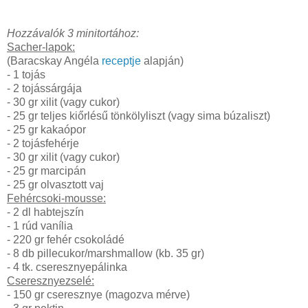
Hozzávalók 3 minitortához:
Sacher-lapok:
(Baracskay Angéla
receptje
alapján)
- 1 tojás
- 2 tojássárgája
- 30 gr xilit (vagy cukor)
- 25 gr teljes kiőrlésű tönkölyliszt (vagy sima búzaliszt)
- 25 gr kakaópor
- 2 tojásfehérje
- 30 gr xilit (vagy cukor)
- 25 gr marcipán
- 25 gr olvasztott vaj
Fehércsoki-mousse:
- 2 dl habtejszín
- 1 rúd vanília
- 220 gr fehér csokoládé
- 8 db pillecukor/marshmallow (kb. 35 gr)
- 4 tk. cseresznyepálinka
Cseresznyezselé:
- 150 gr cseresznye (magozva mérve)