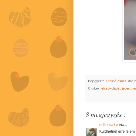
Bejegyezte:
Praliné Zsuzsi
dátu
Címkék:
étcsokoládé
,
jeges
,
j
8 megjegyzés :
teller-cake
írta...
Küldhetnél erre felém 