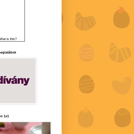
hat is this?
 megtaláltok
n 1x1