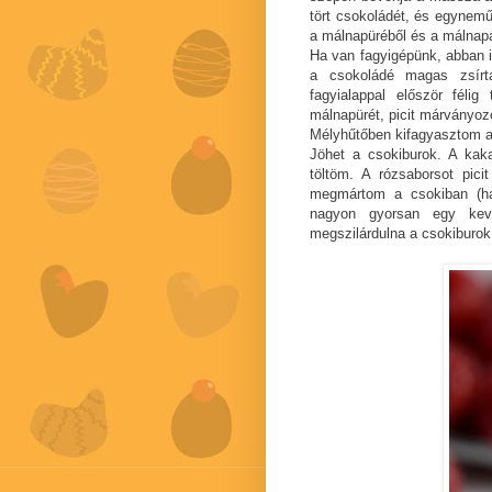
tört csokoládét, és egynem
a málnapüréből és a málnapál
Ha van fagyigépünk, abban i
a csokoládé magas zsírta
fagyialappal először féli
málnapürét, picit márványozo
Mélyhűtőben kifagyasztom a
Jöhet a csokiburok. A kak
töltöm. A rózsaborsot pic
megmártom a csokiban (ha 
nagyon gyorsan egy kevé
megszilárdulna a csokiburok