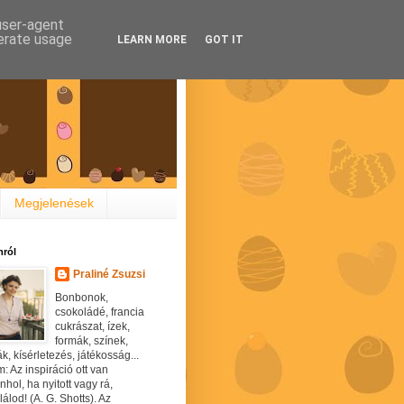
 user-agent
nerate usage
LEARN MORE
GOT IT
Megjelenések
ról
Praliné Zsuzsi
Bonbonok,
csokoládé, francia
cukrászat, ízek,
formák, színek,
ák, kísérletezés, játékosság...
: Az inspiráció ott van
hol, ha nyitott vagy rá,
álod! (A. G. Shotts). Az