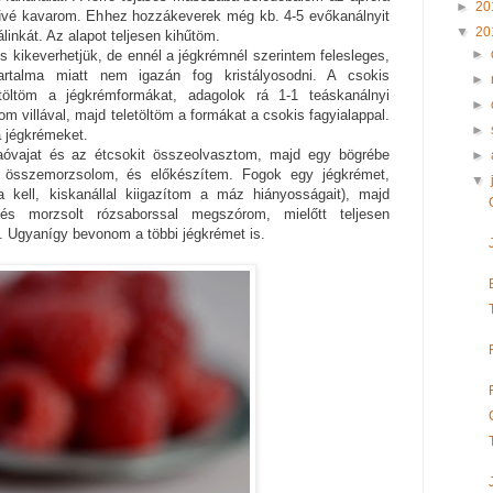
►
20
űvé kavarom. Ehhez hozzákeverek még kb. 4-5 evőkanálnyit
▼
20
inkát. Az alapot teljesen kihűtöm.
►
s kikeverhetjük, de ennél a jégkrémnél szerintem felesleges,
rtalma miatt nem igazán fog kristályosodni. A csokis
►
g töltöm a jégkrémformákat, adagolok rá 1-1 teáskanálnyi
►
m villával, majd teletöltöm a formákat a csokis fagyialappal.
►
 jégkrémeket.
aóvajat és az étcsokit összeolvasztom, majd egy bögrébe
►
it összemorzsolom, és előkészítem. Fogok egy jégkrémet,
▼
kell, kiskanállal kiigazítom a máz hiányosságait), majd
s morzsolt rózsaborssal megszórom, mielőtt teljesen
. Ugyanígy bevonom a többi jégkrémet is.