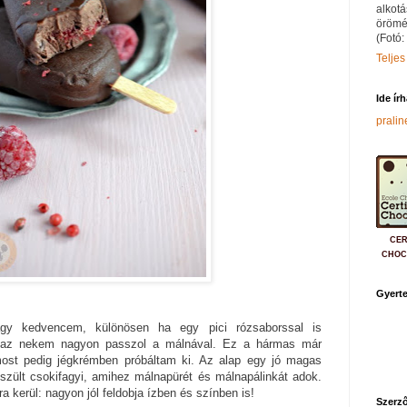
alkotá
örömé
(Fotó:
Teljes
Ide ír
prali
CER
CHOC
Gyerte
agy kedvencem, különösen ha egy pici rózsaborssal is
rt az nekem nagyon passzol a málnával. Ez a hármas már
most pedig jégkrémben próbáltam ki. Az alap egy jó magas
szült csokifagyi, amihez málnapürét és málnapálinkát adok.
a kerül: nagyon jól feldobja ízben és színben is!
Szerző