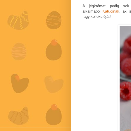
A jégkrémet pedig sok s
alkalmából
Katucinak
, aki 
fagyikollekcióját!