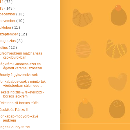
14
( 72 )
13
( 143 )
december
( 13 )
november
( 10 )
október
( 11 )
szeptember
( 12 )
augusztus
( 8 )
július
( 12 )
Citromjégkrém matcha teás
csokiburokban
Jégkrém Guinness-szel és
égetett karamellszósszal
Bounty fagyiszendvicsek
Tonkababos-csokis minitorták
vörösborban sült megg...
Fekete ribizlis & feketeribizli-
borsos jégkrém
Feketeribizli-borsos trüffel
Csokik és Párizs II.
Tonkabab-mogyoró-kávé
jégkrém
Jeges Bounty-trüffel