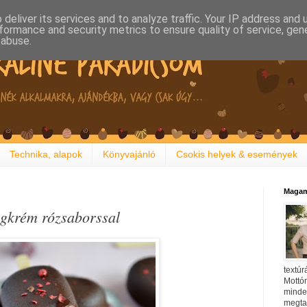
deliver its services and to analyze traffic. Your IP address and
formance and security metrics to ensure quality of service, ge
 abuse.
Technika, alapok
Könyvajánló
Csokis helyek & események
Magam
égkrém rózsaborssal
textúr
Mottóm
minden
megtal