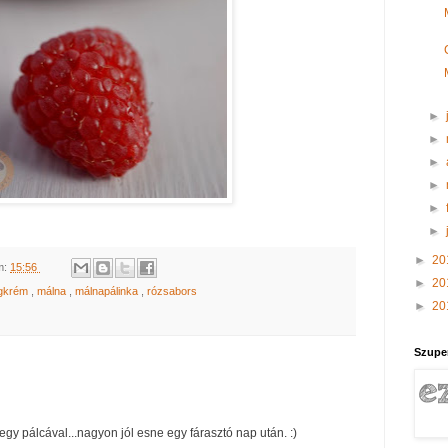
►
►
►
►
►
►
►
20
m:
15:56
►
20
égkrém
,
málna
,
málnapálinka
,
rózsabors
►
20
Szupe
egy pálcával...nagyon jól esne egy fárasztó nap után. :)