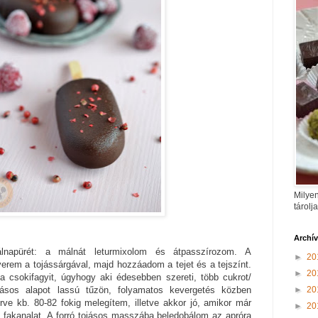
Milyen
tárolj
Archí
lnapürét: a málnát leturmixolom és átpasszírozom. A
►
20
verem a tojássárgával, majd hozzáadom a tejet és a tejszínt.
►
20
csokifagyit, úgyhogy aki édesebben szereti, több cukrot/
►
20
ojásos alapot lassú tűzön, folyamatos kevergetés közben
e kb. 80-82 fokig melegítem, illetve akkor jó, amikor már
►
20
fakanalat. A forró tojásos masszába beledobálom az apróra