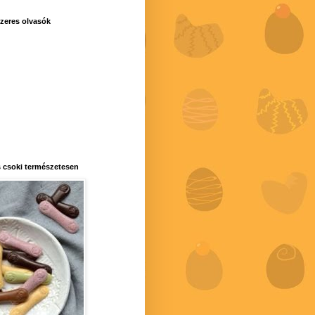
zeres olvasók
 csoki természetesen