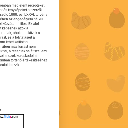
gomban megjelent recepteket,
at és fényképeket a szerzői
 szóló 1999. évi LXXVI. törvény
mében az engedélyem nélkül
 közzétenni tilos. Ez alól
lt képeznek azok a
oldalak, ahol nem közlik a
írást, és a folytatásért a
ra lehet kattintani.
yiben más forrást nem
ek fel, a receptek saját szellemi
keim, ezek kereskedelmi
lomban történő értékesítéséhez
árulok hozzá.
m
w.
flick
r
.com