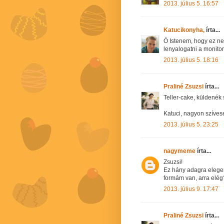
2013. július 5. 16:57
Katucikonyha,
írta...
Ó Istenem, hogy ez ne
lenyalogatni a monitor
2013. július 5. 18:16
Praliné Zsuzsi
írta...
Teller-cake, küldenék s
Katuci, nagyon szívese
2013. július 5. 23:25
nagymeme
írta...
Zsuzsi!
Ez hány adagra eleg
formám van, arra elég
2013. július 9. 17:47
Praliné Zsuzsi
írta...