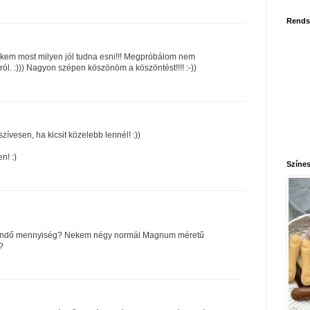
Rends
kem most milyen jól tudna esni!!! Megpróbálom nem
ról. :))) Nagyon szépen köszönöm a köszöntést!!!! :-))
zívesen, ha kicsit közelebb lennél! :))
n! :)
Színes
endő mennyiség? Nekem négy normál Magnum méretű
?