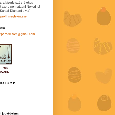
s, a kísérletezés játékos
t szeretném átadni Neked is!
 Karsai-Diamant Lívia)
 profil megtekintése
hatsz:
neparadicsom@gmail.com
TIFIED
OLATIER
k a FB-ra is!
i jogvédelem: