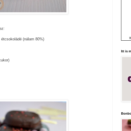
ez:
W
ú étcsokoládé (nálam 80%)
Itt is
cukor)
Bonbo