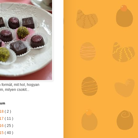
 formát, mit hol, hogyan
am, milyen csokit...
vum
18
( 2 )
17
( 11 )
16
( 25 )
15
( 40 )