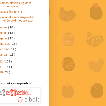
Málnás-étcsokis jégkrém
rózsaborssal
Csokik és Párizs I.
Minitorták cseresznyével és
fehércsoki-mousse-szal
június
( 10 )
május
( 13 )
április
( 12 )
március
( 15 )
február
( 14 )
január
( 13 )
12
( 163 )
11
( 164 )
10
( 27 )
r cuccok csomagoláshoz