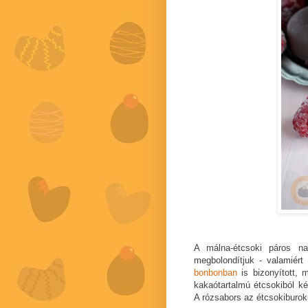
A málna-étcsoki páros n
megbolondítjuk - valamié
bonbonban
is bizonyított, 
kakaótartalmú étcsokiból ké
A rózsabors az étcsokiburokr