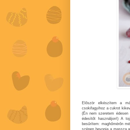
Először elkészítem a má
csokifagyihoz a cukrot kike
(Én nem szeretem édesen a 
édesítőt használjon!) A t
besűrítem: maghőmérőn mérv
szépen bevonja a massza a 