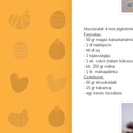
Hozzávalók 4 mini jégkrémh
Fagyialap:
- 50 gr magas kakaótartalm
- 1 dl habtejszín
- fél dl tej
- 1 tojássárgája
- 1 ek. cukor (nálam kókusz
- kb. 250 gr málna
- 1 tk. málnapálinka
Csokiburok:
- 60 gr étcsokoládé
- 15 gr kakaóvaj
- egy kevés rózsabors