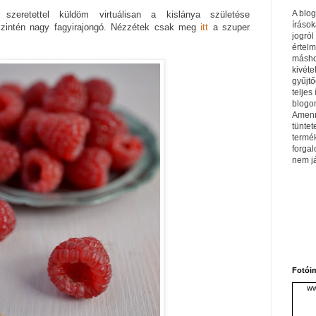
A blo
zeretettel küldöm virtuálisan a kislánya születése
írások
szintén nagy fagyirajongó. Nézzétek csak meg
itt
a szuper
jogról
értel
máshol
kivéte
gyűjtő
teljes 
blogom
Amenn
tüntet
termé
forga
nem j
Fotói
ww