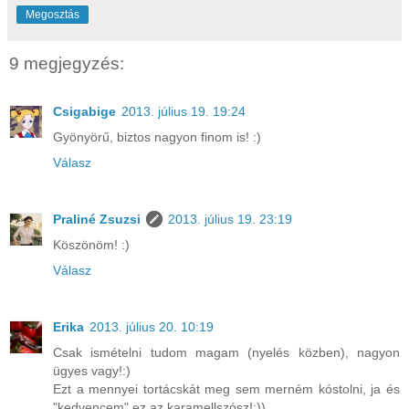
Megosztás
9 megjegyzés:
Csigabige
2013. július 19. 19:24
Gyönyörű, biztos nagyon finom is! :)
Válasz
Praliné Zsuzsi
2013. július 19. 23:19
Köszönöm! :)
Válasz
Erika
2013. július 20. 10:19
Csak ismételni tudom magam (nyelés közben), nagyon
ügyes vagy!:)
Ezt a mennyei tortácskát meg sem merném kóstolni, ja és
"kedvencem" ez az karamellszósz!:))