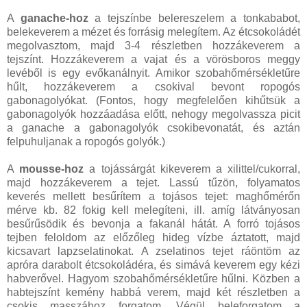
A
ganache-hoz
a tejszínbe belereszelem a tonkababot,
belekeverem a mézet és forrásig melegítem. Az étcsokoládét
megolvasztom, majd 3-4 részletben hozzákeverem a
tejszínt. Hozzákeverem a vajat és a vörösboros meggy
levéből is egy evőkanálnyit. Amikor szobahőmérsékletűre
hűlt, hozzákeverem a csokival bevont ropogós
gabonagolyókat. (Fontos, hogy megfelelően kihűtsük a
gabonagolyók hozzáadása előtt, nehogy megolvassza picit
a ganache a gabonagolyók csokibevonatát, és aztán
felpuhuljanak a ropogós golyók.)
A
mousse-hoz
a tojássárgát kikeverem a xilittel/cukorral,
majd hozzákeverem a tejet. Lassú tűzön, folyamatos
keverés mellett besűrítem a tojásos tejet: maghőmérőn
mérve kb. 82 fokig kell melegíteni, ill. amíg látványosan
besűrűsödik és bevonja a fakanál hátát. A forró tojásos
tejben feloldom az előzőleg hideg vízbe áztatott, majd
kicsavart lapzselatinokat. A zselatinos tejet ráöntöm az
apróra darabolt étcsokoládéra, és simává keverem egy kézi
habverővel. Hagyom szobahőmérsékletűre hűlni. Közben a
habtejszínt kemény habbá verem, majd két részletben a
csokis masszához forgatom. Végül beleforgatom a