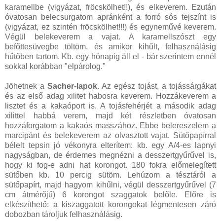
karamellbe (vigyázat, fröcskölhet!!), és elkeverem. Ezután
óvatosan belecsurgatom apránként a forró sós tejszínt is
(vigyázat, ez szintén fröcskölhet!!!) és egyneművé keverem.
Végül belekeverem a vajat. A karamellszószt egy
befőttesüvegbe töltöm, és amikor kihűlt, felhasználásig
hűtőben tartom. Kb. egy hónapig áll el - bár szerintem ennél
sokkal korábban "elpárolog."
Jöhetnek a
Sacher-lapok
. Az egész tojást, a tojássárgákat
és az első adag xilitet habosra keverem. Hozzákeverem a
lisztet és a kakaóport is. A tojásfehérjét a második adag
xilittel habbá verem, majd két részletben óvatosan
hozzáforgatom a kakaós masszához. Ebbe belereszelem a
marcipánt és belekeverem az olvasztott vajat. Sütőpapírral
bélelt tepsin jó vékonyra elterítem: kb. egy A/4-es lapnyi
nagyságban, de érdemes megnézni a desszertgyűrűvel is,
hogy ki fog-e adni hat korongot. 180 fokra előmelegített
sütőben kb. 10 percig sütöm. Lehúzom a tésztáról a
sütőpapírt, majd hagyom kihűlni, végül desszertgyűrűvel (7
cm átmérőjű) 6 korongot szaggatok belőle. Előre is
elkészíthető: a kiszaggatott korongokat légmentesen záró
dobozban tároljuk felhasználásig.