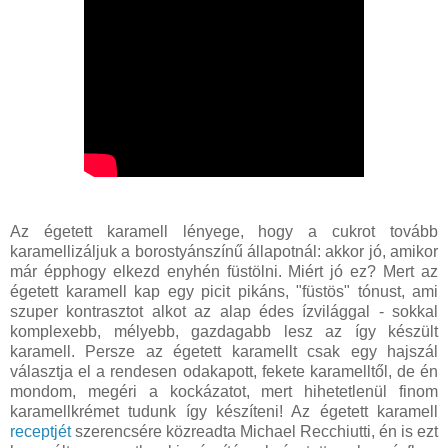
Az égetett karamell lényege, hogy a cukrot tovább
karamellizáljuk a borostyánszínű állapotnál: akkor jó, amikor
már épphogy elkezd enyhén füstölni. Miért jó ez? Mert az
égetett karamell kap egy picit pikáns, "füstös" tónust, ami
szuper kontrasztot alkot az alap édes ízvilággal - sokkal
komplexebb, mélyebb, gazdagabb lesz az így készült
karamell. Persze az égetett karamellt csak egy hajszál
választja el a rendesen odakapott, fekete karamelltől, de én
mondom, megéri a kockázatot, mert hihetetlenül finom
karamellkrémet tudunk így készíteni! Az égetett karamell
receptjét
szerencsére közreadta Michael Recchiutti, én is ezt