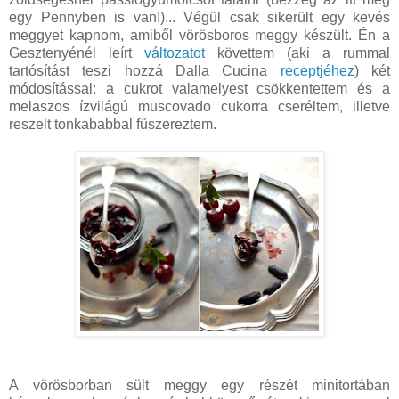
egy Pennyben is van!)... Végül csak sikerült egy kevés
meggyet kapnom, amiből vörösboros meggy készült. Én a
Gesztenyénél leírt
változatot
követtem (aki a rummal
tartósítást teszi hozzá Dalla Cucina
receptjéhez
) két
módosítással: a cukrot valamelyest csökkentettem és a
melaszos ízvilágú muscovado cukorra cseréltem, illetve
reszelt tonkababbal fűszereztem.
A vörösborban sült meggy egy részét minitortában