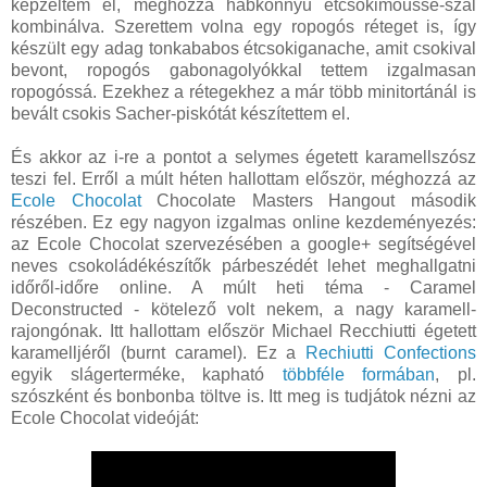
képzeltem el, méghozzá habkönnyű étcsokimousse-szal
kombinálva. Szerettem volna egy ropogós réteget is, így
készült egy adag tonkababos étcsokiganache, amit csokival
bevont, ropogós gabonagolyókkal tettem izgalmasan
ropogóssá. Ezekhez a rétegekhez a már több minitortánál is
bevált csokis Sacher-piskótát készítettem el.
És akkor az i-re a pontot a selymes égetett karamellszósz
teszi fel. Erről a múlt héten hallottam először, méghozzá az
Ecole Chocolat
Chocolate Masters Hangout második
részében. Ez egy nagyon izgalmas online kezdeményezés:
az Ecole Chocolat szervezésében a google+ segítségével
neves csokoládékészítők párbeszédét lehet meghallgatni
időről-időre online. A múlt heti téma - Caramel
Deconstructed - kötelező volt nekem, a nagy karamell-
rajongónak. Itt hallottam először Michael Recchiutti égetett
karamelljéről (burnt caramel). Ez a
Rechiutti Confections
egyik slágerterméke, kapható
többféle formában
, pl.
szószként és bonbonba töltve is. Itt meg is tudjátok nézni az
Ecole Chocolat videóját: