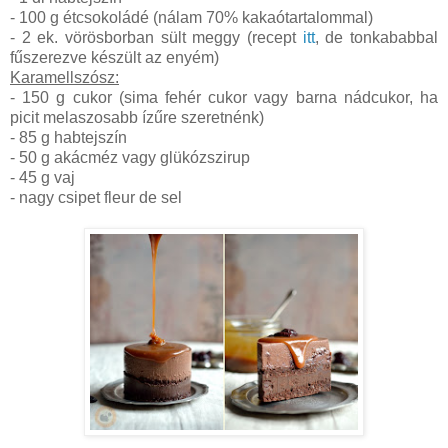
- 100 g étcsokoládé (nálam 70% kakaótartalommal)
- 2 ek. vörösborban sült meggy (recept
itt
, de tonkababbal
fűszerezve készült az enyém)
Karamellszósz:
- 150 g cukor (sima fehér cukor vagy barna nádcukor, ha
picit melaszosabb ízűre szeretnénk)
- 85 g habtejszín
- 50 g akácméz vagy glükózszirup
- 45 g vaj
- nagy csipet fleur de sel