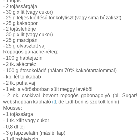
- 1 tojás
- 2 tojássárgája
- 30 g xilit (vagy cukor)
- 25 g teljes kiőrlésű tönkölyliszt (vagy sima búzaliszt)
- 25 g kakaópor
- 2 tojásfehérje
- 30 g xilit (vagy cukor)
- 25 g marcipán
- 25 g olvasztott vaj
Ropogós ganache-réteg:
- 100 g habtejszín
- 2 tk. akácméz
- 100 g étcsokoládé (nálam 70% kakaótartalommal)
- kb. fél tonkabab
- 2 tk. puha vaj
- 1 ek. a vörösborban sült meggy levéből
- 2 ek. csokival bevont ropogós gabonagolyó (pl. Sugar!
webshopban kapható
itt
, de Lidl-ben is szokott lenni)
Mousse:
- 1 tojássárga
- 1 tk. xilit vagy cukor
- 0,8 dl tej
- 3 g lapzselatin (másfél lap)
- 1 dl habtejszín