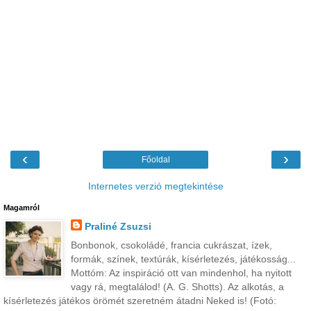
‹
›
Főoldal
Internetes verzió megtekintése
Magamról
Praliné Zsuzsi
Bonbonok, csokoládé, francia cukrászat, ízek,
formák, színek, textúrák, kísérletezés, játékosság...
Mottóm: Az inspiráció ott van mindenhol, ha nyitott
vagy rá, megtalálod! (A. G. Shotts). Az alkotás, a
kísérletezés játékos örömét szeretném átadni Neked is! (Fotó: