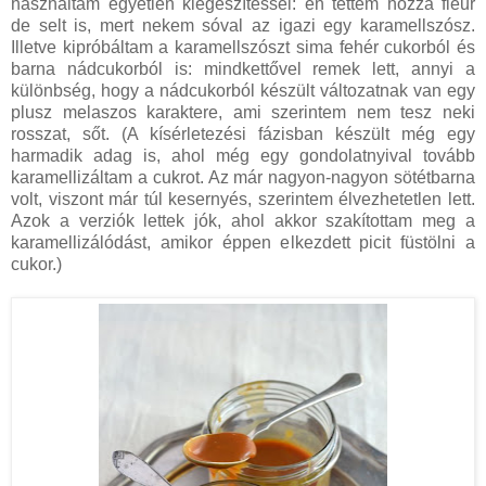
használtam egyetlen kiegészítéssel: én tettem hozzá fleur
de selt is, mert nekem sóval az igazi egy karamellszósz.
Illetve kipróbáltam a karamellszószt sima fehér cukorból és
barna nádcukorból is: mindkettővel remek lett, annyi a
különbség, hogy a nádcukorból készült változatnak van egy
plusz melaszos karaktere, ami szerintem nem tesz neki
rosszat, sőt. (A kísérletezési fázisban készült még egy
harmadik adag is, ahol még egy gondolatnyival tovább
karamellizáltam a cukrot. Az már nagyon-nagyon sötétbarna
volt, viszont már túl kesernyés, szerintem élvezhetetlen lett.
Azok a verziók lettek jók, ahol akkor szakítottam meg a
karamellizálódást, amikor éppen elkezdett picit füstölni a
cukor.)