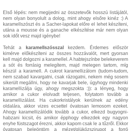
Első lépés: nem megijedni az összetevők hosszú listájától,
nem olyan bonyolult a dolog, mint ahogy elsőre kinéz :) A
karamellszószt és a Sacher-lapokat előre el lehet készíteni,
utána a mousse és a ganache elkészítése már nem olyan
sok időt vesz majd igénybe!
Tehát a
karamellszósszal
kezdem. Érdemes először
kimérve előkészíteni az összes hozzávalót, mert gyorsan
kell majd dolgozni a karamellel. A habtejszínbe belekeverem
a sót és forrásig melegítem, majd melegen tartom, míg
készül a karamell. A cukrot karamellizálom (tudom-tudom,
nem szabad kavargatni, csak rázogatni, nekem még sosem
sikerült megállni, hogy ne kavarjak bele, úgyhogy mindenki
karamellizálja úgy, ahogy megszokta :)): a lényeg, hogy
amikor a cukor elolvadt teljesen, folytatom tovább a
karamellizálást. Ha cukorkristályok kerülnek az edény
oldalára, akkor vizes ecsettel óvatosan lemosom ezeket.
Ahogy karamellizálódik tovább a cukor, elkezd bugyogni-
habzani kicsit, és amikor épphogy elkezdek egy nagyon
enyhe füstszagot érezni, akkor kapom csak le a tűzről. Ekkor
óvatosan beleöntöm a mézet/glükózszirupot a forró