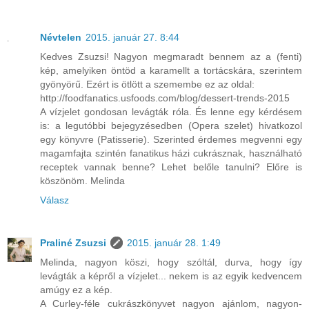
Névtelen
2015. január 27. 8:44
Kedves Zsuzsi! Nagyon megmaradt bennem az a (fenti)
kép, amelyiken öntöd a karamellt a tortácskára, szerintem
gyönyörű. Ezért is ötlött a szemembe ez az oldal:
http://foodfanatics.usfoods.com/blog/dessert-trends-2015
A vízjelet gondosan levágták róla. És lenne egy kérdésem
is: a legutóbbi bejegyzésedben (Opera szelet) hivatkozol
egy könyvre (Patisserie). Szerinted érdemes megvenni egy
magamfajta szintén fanatikus házi cukrásznak, használható
receptek vannak benne? Lehet belőle tanulni? Előre is
köszönöm. Melinda
Válasz
Praliné Zsuzsi
2015. január 28. 1:49
Melinda, nagyon köszi, hogy szóltál, durva, hogy így
levágták a képről a vízjelet... nekem is az egyik kedvencem
amúgy ez a kép.
A Curley-féle cukrászkönyvet nagyon ajánlom, nagyon-