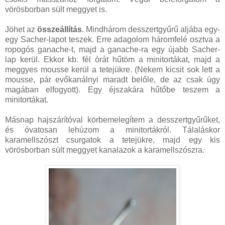
vörösborban sült meggyet is.
Jöhet az
összeállítás
. Mindhárom desszertgyűrű aljába egy-
egy Sacher-lapot teszek. Erre adagolom háromfelé osztva a
ropogós ganache-t, majd a ganache-ra egy újabb Sacher-
lap kerül. Ekkor kb. fél órát hűtöm a minitortákat, majd a
meggyes mousse kerül a tetejükre. (Nekem kicsit sok lett a
mousse, pár evőkanálnyi maradt belőle, de az csak úgy
magában elfogyott). Egy éjszakára hűtőbe teszem a
minitortákat.
Másnap hajszárítóval körbemelegítem a desszertgyűrűket,
és óvatosan lehúzom a minitortákról. Tálaláskor
karamellszószt csurgatok a tetejükre, majd egy kis
vörösborban sült meggyet kanalazok a karamellszószra.