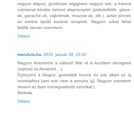
nagyon alapos, gondosan végigvesz nagyon sok, a francia
cukrászat körébe tartozó alapreceptet (piskótafélék, glaze-
ek, ganache-ok, vajkrémek, mousse-ok, stb.), aztán jönnek
az ezekre épülő konkrét receptek. Nagyon sokat lehet
belőle tanulni szerintem.
Válasz
mendula.hu
2015. január 28. 23:42
Nagyon köszönöm a választ! Már el is kezdtem nézegetni
(sajnos) az Amazont...:)
Gyönyörű a blogod, gratulálok hozzá, és sok sikert az új
munkádhoz (ami már nem is annyira új). Nagyon szeretem
olvasni az ilyen önmegvalósító sztorikat:)
Melinda
Válasz