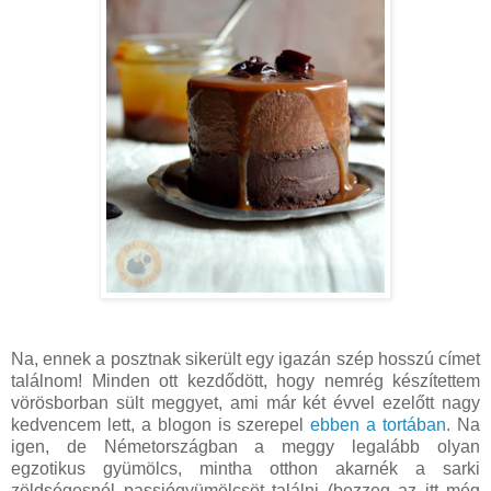
Na, ennek a posztnak sikerült egy igazán szép hosszú címet
találnom! Minden ott kezdődött, hogy nemrég készítettem
vörösborban sült meggyet, ami már két évvel ezelőtt nagy
kedvencem lett, a blogon is szerepel
ebben a tortában
. Na
igen, de Németországban a meggy legalább olyan
egzotikus gyümölcs, mintha otthon akarnék a sarki
zöldségesnél passiógyümölcsöt találni (bezzeg az itt még