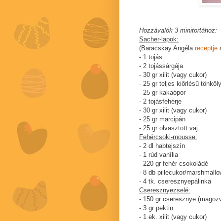
Hozzávalók 3 minitortához:
Sacher-lapok:
(Baracskay Angéla
receptje
a
- 1 tojás
- 2 tojássárgája
- 30 gr xilit (vagy cukor)
- 25 gr teljes kiőrlésű tönköl
- 25 gr kakaópor
- 2 tojásfehérje
- 30 gr xilit (vagy cukor)
- 25 gr marcipán
- 25 gr olvasztott vaj
Fehércsoki-mousse:
- 2 dl habtejszín
- 1 rúd vanília
- 220 gr fehér csokoládé
- 8 db pillecukor/marshmallo
- 4 tk. cseresznyepálinka
Cseresznyezselé:
- 150 gr cseresznye (magoz
- 3 gr pektin
- 1 ek. xilit (vagy cukor)