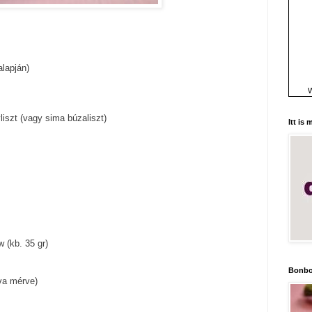
lapján)
W
yliszt (vagy sima búzaliszt)
Itt is
w (kb. 35 gr)
Bonbo
va mérve)