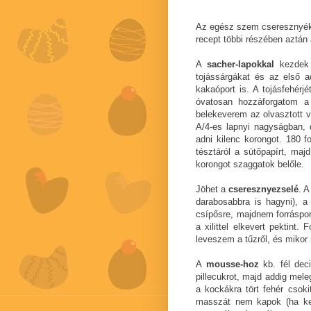
Az egész szem cseresznyéke
recept többi részében aztán
A
sacher-lapokkal
kezdek -
tojássárgákat és az első a
kakaóport is. A tojásfehérj
óvatosan hozzáforgatom 
belekeverem az olvasztott va
A/4-es lapnyi nagyságban, 
adni kilenc korongot. 180 
tésztáról a sütőpapírt, maj
korongot szaggatok belőle.
Jöhet a
cseresznyezselé
. A
darabosabbra is hagyni), a
csípősre, majdnem forráspo
a xilittel elkevert pektint
leveszem a tűzről, és mikor
A
mousse-hoz
kb. fél dec
pillecukrot, majd addig mel
a kockákra tört fehér csok
masszát nem kapok (ha kell