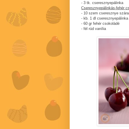
- 3 tk. cseresznyepálinka
Cseresznyepálinkás-fehér c
- 10 szem cseresznye szára
- kb. 1 dl cseresznyepálinka
- 60 gr fehér csokoládé
- fél rúd vanília