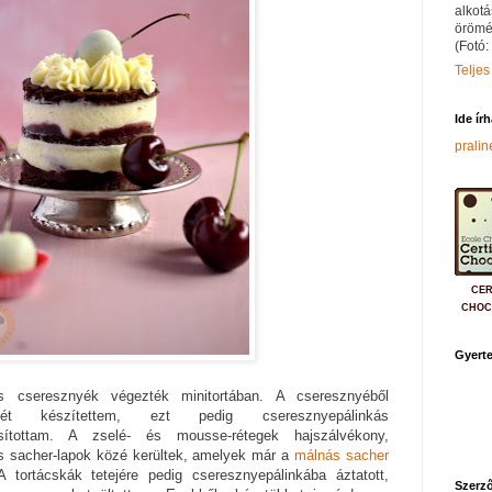
alkotá
örömé
(Fotó:
Teljes
Ide ír
prali
CER
CHOC
Gyerte
s cseresznyék végezték minitortában. A cseresznyéből
elét készítettem, ezt pedig cseresznyepálinkás
rsítottam. A zselé- és mousse-rétegek hajszálvékony,
os sacher-lapok közé kerültek, amelyek már a
málnás sacher
 A tortácskák tetejére pedig cseresznyepálinkába áztatott,
Szerző