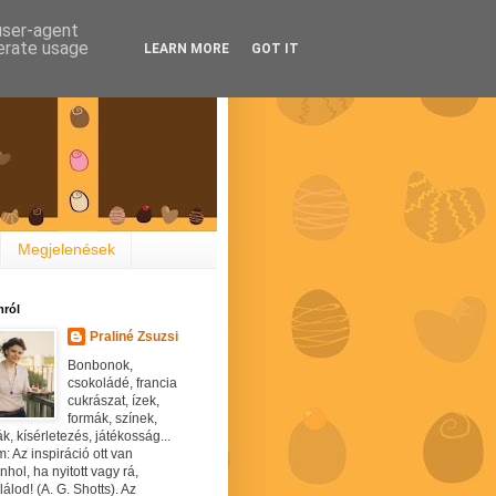
 user-agent
nerate usage
LEARN MORE
GOT IT
Megjelenések
ról
Praliné Zsuzsi
Bonbonok,
csokoládé, francia
cukrászat, ízek,
formák, színek,
ák, kísérletezés, játékosság...
: Az inspiráció ott van
hol, ha nyitott vagy rá,
álod! (A. G. Shotts). Az