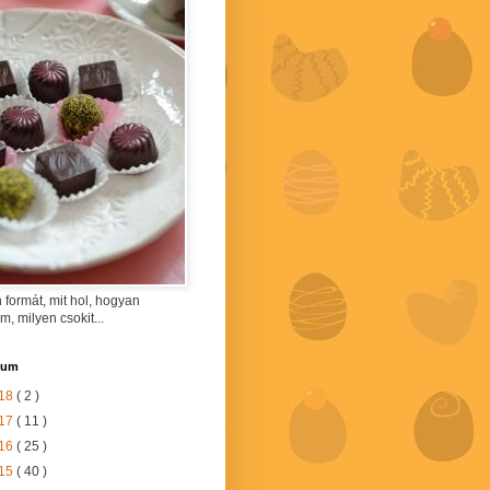
 formát, mit hol, hogyan
am, milyen csokit...
vum
18
( 2 )
17
( 11 )
16
( 25 )
15
( 40 )