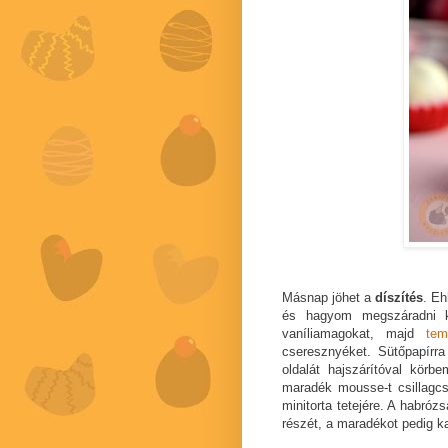
Másnap jöhet a
díszítés
. Eh
és hagyom megszáradni k
vaníliamagokat, majd
tem
cseresznyéket. Sütőpapírr
oldalát hajszárítóval kör
maradék mousse-t csillag
minitorta tetejére. A habró
részét, a maradékot pedig ka