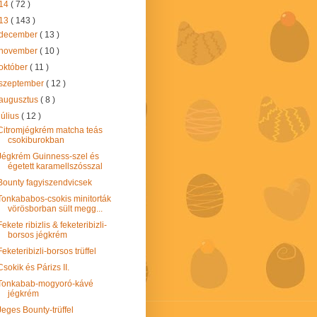
14
( 72 )
13
( 143 )
december
( 13 )
november
( 10 )
október
( 11 )
szeptember
( 12 )
augusztus
( 8 )
július
( 12 )
Citromjégkrém matcha teás
csokiburokban
Jégkrém Guinness-szel és
égetett karamellszósszal
Bounty fagyiszendvicsek
Tonkababos-csokis minitorták
vörösborban sült megg...
Fekete ribizlis & feketeribizli-
borsos jégkrém
Feketeribizli-borsos trüffel
Csokik és Párizs II.
Tonkabab-mogyoró-kávé
jégkrém
Jeges Bounty-trüffel