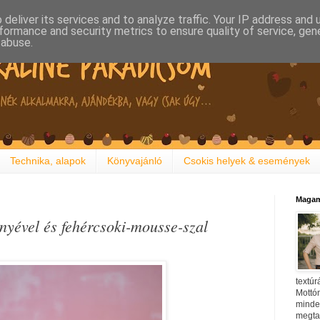
deliver its services and to analyze traffic. Your IP address and
formance and security metrics to ensure quality of service, ge
 abuse.
Technika, alapok
Könyvajánló
Csokis helyek & események
Magam
nyével és fehércsoki-mousse-szal
textúr
Mottóm
minden
megtal