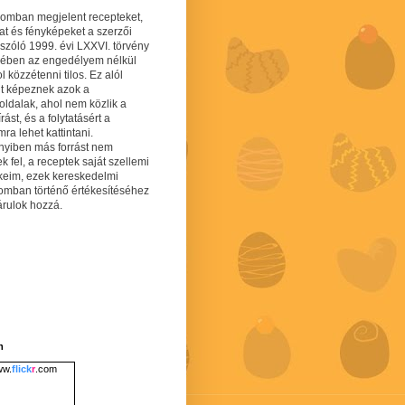
gomban megjelent recepteket,
at és fényképeket a szerzői
 szóló 1999. évi LXXVI. törvény
mében az engedélyem nélkül
 közzétenni tilos. Ez alól
lt képeznek azok a
oldalak, ahol nem közlik a
írást, és a folytatásért a
ra lehet kattintani.
yiben más forrást nem
ek fel, a receptek saját szellemi
keim, ezek kereskedelmi
lomban történő értékesítéséhez
árulok hozzá.
m
w.
flick
r
.com