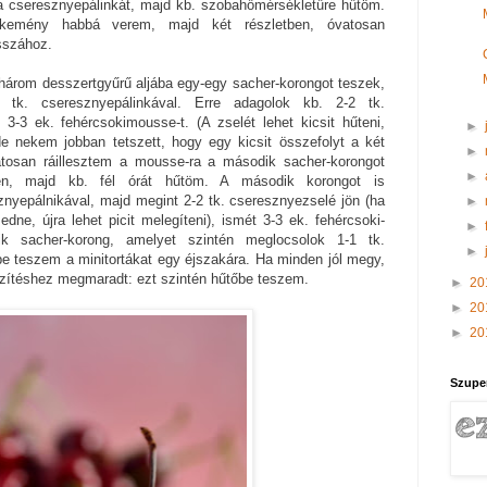
cseresznyepálinkát, majd kb. szobahőmérsékletűre hűtöm.
 kemény habbá verem, majd két részletben, óvatosan
sszához.
három desszertgyűrű aljába egy-egy sacher-korongot teszek,
 tk. cseresznyepálinkával. Erre adagolok kb. 2-2 tk.
3-3 ek. fehércsokimousse-t. (A zselét lehet kicsit hűteni,
►
de nekem jobban tetszett, hogy egy kicsit összefolyt a két
►
atosan ráillesztem a mousse-ra a második sacher-korongot
►
ben, majd kb. fél órát hűtöm. A második korongot is
nyepálnikával, majd megint 2-2 tk. cseresznyezselé jön (ha
►
dne, újra lehet picit melegíteni), ismét 3-3 ek. fehércsoki-
►
k sacher-korong, amelyet szintén meglocsolok 1-1 tk.
►
e teszem a minitortákat egy éjszakára. Ha minden jól megy,
zítéshez megmaradt: ezt szintén hűtőbe teszem.
►
20
►
20
►
20
Szupe