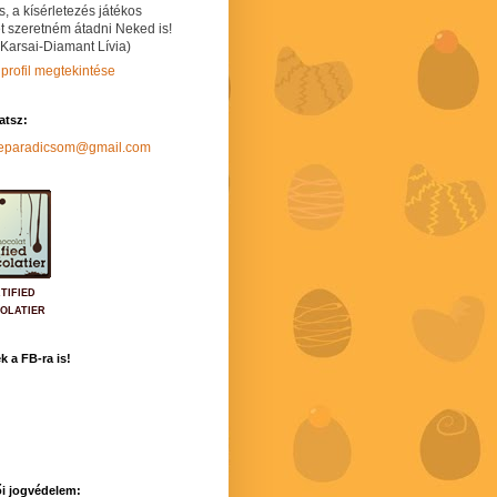
s, a kísérletezés játékos
t szeretném átadni Neked is!
 Karsai-Diamant Lívia)
 profil megtekintése
hatsz:
neparadicsom@gmail.com
TIFIED
OLATIER
k a FB-ra is!
i jogvédelem: