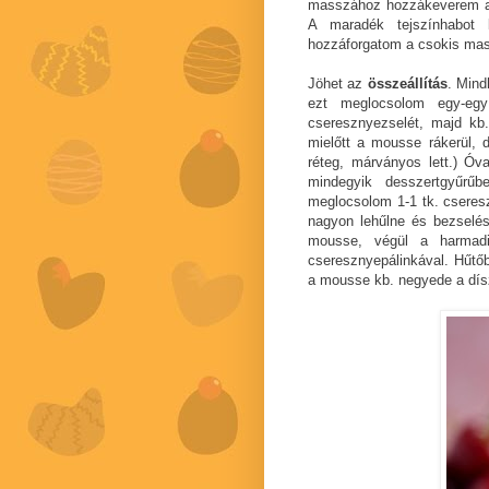
masszához hozzákeverem a 
A maradék tejszínhabot
hozzáforgatom a csokis ma
Jöhet az
összeállítás
. Mind
ezt meglocsolom egy-egy
cseresznyezselét, majd kb. 
mielőtt a mousse rákerül, 
réteg, márványos lett.) Óv
mindegyik desszertgyűrű
meglocsolom 1-1 tk. cseresz
nagyon lehűlne és bezselése
mousse, végül a harmadi
cseresznyepálinkával. Hűtőb
a mousse kb. negyede a dís