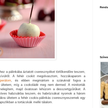
Rends
Színes
hez a pálinkába áztatott cseresznyéket törlőkendőre teszem,
ívülről. A fehér csokit megolvasztom, hozzákaparom a
perálom
, és ebben megmártom a száruknál fogva a
a ültetem, míg a csokoládé meg nem dermed. A minitorták
bemelegítem, majd óvatosan lehúzom a desszertgyűrűket. A
csöves habzsákba teszem, és habrózsákat nyomok a három
zsákra ültetem a fehér csokis-pálinkás cseresznyeszemek egy
pszlikban a tortácskák mellé tálalom.