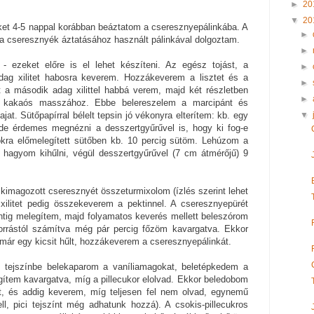
►
20
▼
20
t 4-5 nappal korábban beáztatom a cseresznyepálinkába. A
►
 a cseresznyék áztatásához használt pálinkával dolgoztam.
►
 ezeket előre is el lehet készíteni. Az egész tojást, a
►
dag xilitet habosra keverem. Hozzákeverem a lisztet és a
►
ét a második adag xilittel habbá verem, majd két részletben
►
a kakaós masszához. Ebbe belereszelem a marcipánt és
▼
jat. Sütőpapírral bélelt tepsin jó vékonyra elterítem: kb. egy
de érdemes megnézni a desszertgyűrűvel is, hogy ki fog-e
fokra előmelegített sütőben kb. 10 percig sütöm. Lehúzom a
d hagyom kihűlni, végül desszertgyűrűvel (7 cm átmérőjű) 9
 kimagozott cseresznyét összeturmixolom (ízlés szerint lehet
 xilitet pedig összekeverem a pektinnel. A cseresznyepürét
ntig melegítem, majd folyamatos keverés mellett beleszórom
. Forrástól számítva még pár percig főzöm kavargatva. Ekkor
 már egy kicsit hűlt, hozzákeverem a cseresznyepálinkát.
i tejszínbe belekaparom a vaníliamagokat, beletépkedem a
egítem kavargatva, míg a pillecukor elolvad. Ekkor beledobom
it, és addig keverem, míg teljesen fel nem olvad, egynemű
, pici tejszínt még adhatunk hozzá). A csokis-pillecukros