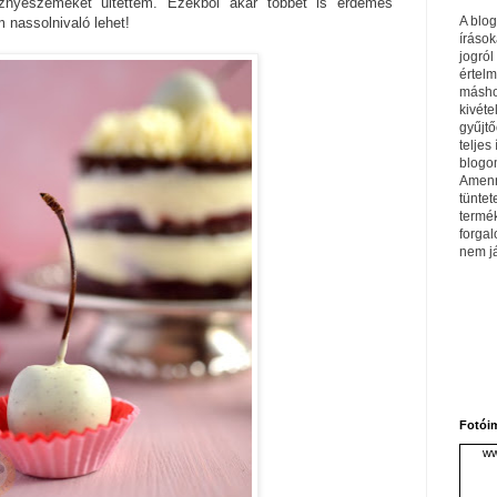
esznyeszemeket ültettem. Ezekből akár többet is érdemes
A blo
m nassolnivaló lehet!
írások
jogról
értel
máshol
kivéte
gyűjtő
teljes 
blogom
Amenn
tüntet
termé
forga
nem j
Fotói
ww