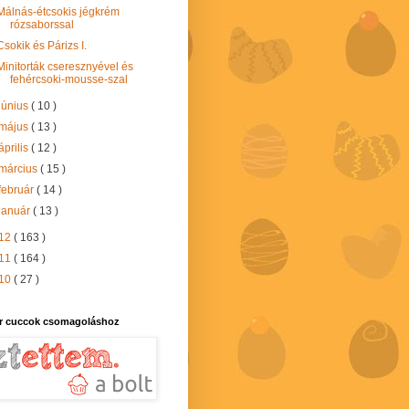
Málnás-étcsokis jégkrém
rózsaborssal
Csokik és Párizs I.
Minitorták cseresznyével és
fehércsoki-mousse-szal
június
( 10 )
május
( 13 )
április
( 12 )
március
( 15 )
február
( 14 )
január
( 13 )
12
( 163 )
11
( 164 )
10
( 27 )
r cuccok csomagoláshoz