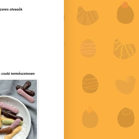
zeres olvasók
 csoki természetesen