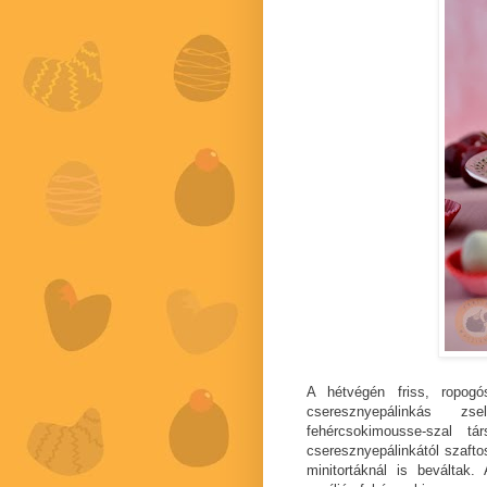
A hétvégén friss, ropogó
cseresznyepálinkás zs
fehércsokimousse-szal tá
cseresznyepálinkától szaft
minitortáknál is beváltak.