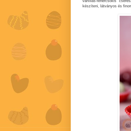
vaníliás-fehércsokis cser
készíteni, látványos és fino