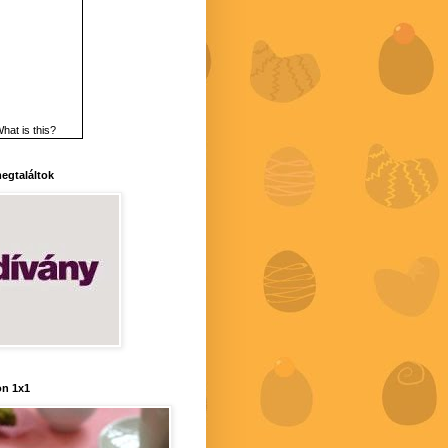
hat is this?
 megtaláltok
n 1x1