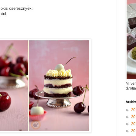
sokis cseresznyék:
stul
Milyen
tárolj
Archí
►
20
►
20
►
20
►
20