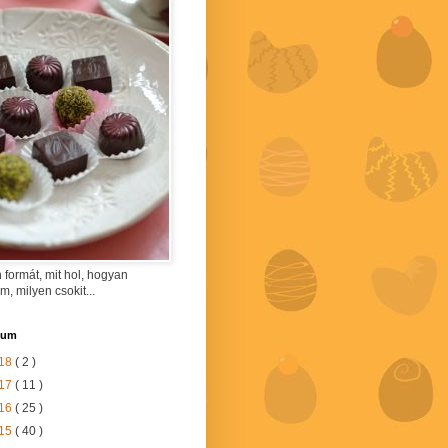
 formát, mit hol, hogyan
am, milyen csokit...
vum
18
( 2 )
17
( 11 )
16
( 25 )
15
( 40 )