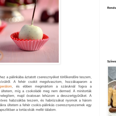
Rends
Színes
hez a pálinkába áztatott cseresznyéket törlőkendőre teszem,
ívülről. A fehér csokit megolvasztom, hozzákaparom a
perálom
, és ebben megmártom a száruknál fogva a
a ültetem, míg a csokoládé meg nem dermed. A minitorták
bemelegítem, majd óvatosan lehúzom a desszertgyűrűket. A
csöves habzsákba teszem, és habrózsákat nyomok a három
zsákra ültetem a fehér csokis-pálinkás cseresznyeszemek egy
pszlikban a tortácskák mellé tálalom.