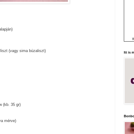
lapján)
W
yliszt (vagy sima búzaliszt)
Itt is
w (kb. 35 gr)
Bonbo
va mérve)