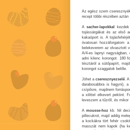
Az egész szem cseresznyéke
recept többi részében aztán
A
sacher-lapokkal
kezdek -
tojássárgákat és az első a
kakaóport is. A tojásfehérj
óvatosan hozzáforgatom 
belekeverem az olvasztott va
A/4-es lapnyi nagyságban, 
adni kilenc korongot. 180 
tésztáról a sütőpapírt, maj
korongot szaggatok belőle.
Jöhet a
cseresznyezselé
. A
darabosabbra is hagyni), a
csípősre, majdnem forráspo
a xilittel elkevert pektint
leveszem a tűzről, és mikor
A
mousse-hoz
kb. fél dec
pillecukrot, majd addig mel
a kockákra tört fehér csok
masszát nem kapok (ha kell