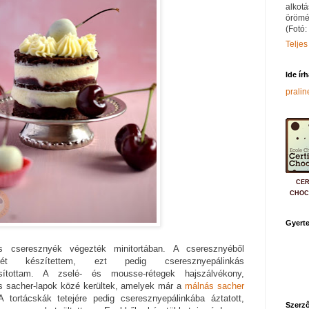
alkotá
örömé
(Fotó:
Teljes
Ide ír
prali
CER
CHOC
Gyerte
s cseresznyék végezték minitortában. A cseresznyéből
elét készítettem, ezt pedig cseresznyepálinkás
rsítottam. A zselé- és mousse-rétegek hajszálvékony,
os sacher-lapok közé kerültek, amelyek már a
málnás sacher
 A tortácskák tetejére pedig cseresznyepálinkába áztatott,
Szerző