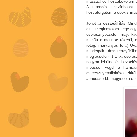
masszához hozzákeverem a 
A maradék tejszínhabot
hozzáforgatom a csokis ma
Jöhet az
összeállítás
. Mind
ezt meglocsolom egy-egy
cseresznyezselét, majd kb. 
mielőtt a mousse rákerül, 
réteg, márványos lett.) Óv
mindegyik desszertgyűrű
meglocsolom 1-1 tk. cseresz
nagyon lehűlne és bezselése
mousse, végül a harmadi
cseresznyepálinkával. Hűtőb
a mousse kb. negyede a dís