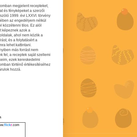
gomban megjelent recepteket,
at és fényképeket a szerzői
 szóló 1999. évi LXXVI. törvény
mében az engedélyem nélkül
 közzétenni tilos. Ez alól
lt képeznek azok a
oldalak, ahol nem közlik a
írást, és a folytatásért a
ra lehet kattintani.
yiben más forrást nem
ek fel, a receptek saját szellemi
keim, ezek kereskedelmi
lomban történő értékesítéséhez
árulok hozzá.
m
w.
flick
r
.com