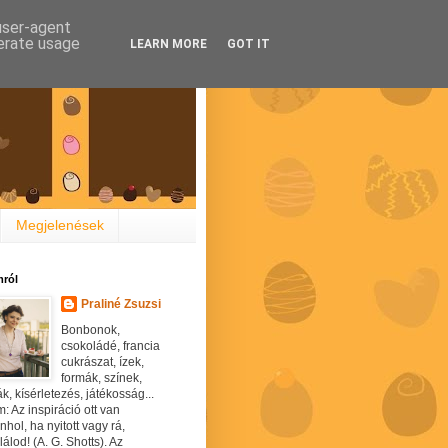
 user-agent
nerate usage
LEARN MORE
GOT IT
Megjelenések
ról
Praliné Zsuzsi
Bonbonok,
csokoládé, francia
cukrászat, ízek,
formák, színek,
ák, kísérletezés, játékosság...
: Az inspiráció ott van
hol, ha nyitott vagy rá,
álod! (A. G. Shotts). Az