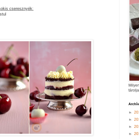
sokis cseresznyék:
stul
Milyen
tárolj
Archí
►
20
►
20
►
20
►
20