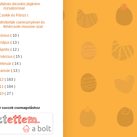
Málnás-étcsokis jégkrém
rózsaborssal
Csokik és Párizs I.
Minitorták cseresznyével és
fehércsoki-mousse-szal
június
( 10 )
május
( 13 )
április
( 12 )
március
( 15 )
február
( 14 )
január
( 13 )
12
( 163 )
11
( 164 )
10
( 27 )
r cuccok csomagoláshoz