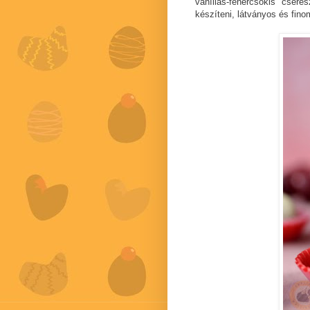
vaníliás-fehércsokis cser
készíteni, látványos és fino