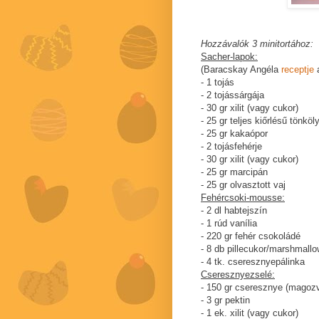
Hozzávalók 3 minitortához:
Sacher-lapok:
(Baracskay Angéla
receptje
a
- 1 tojás
- 2 tojássárgája
- 30 gr xilit (vagy cukor)
- 25 gr teljes kiőrlésű tönköl
- 25 gr kakaópor
- 2 tojásfehérje
- 30 gr xilit (vagy cukor)
- 25 gr marcipán
- 25 gr olvasztott vaj
Fehércsoki-mousse:
- 2 dl habtejszín
- 1 rúd vanília
- 220 gr fehér csokoládé
- 8 db pillecukor/marshmallo
- 4 tk. cseresznyepálinka
Cseresznyezselé:
- 150 gr cseresznye (magoz
- 3 gr pektin
- 1 ek. xilit (vagy cukor)