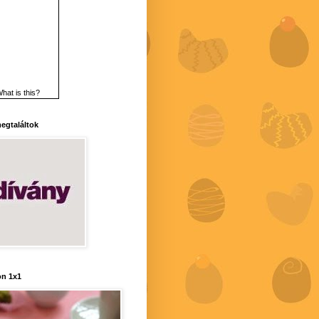
hat is this?
 megtaláltok
n 1x1