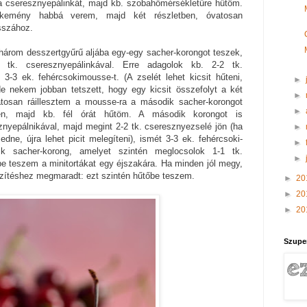
cseresznyepálinkát, majd kb. szobahőmérsékletűre hűtöm.
 kemény habbá verem, majd két részletben, óvatosan
sszához.
három desszertgyűrű aljába egy-egy sacher-korongot teszek,
 tk. cseresznyepálinkával. Erre adagolok kb. 2-2 tk.
3-3 ek. fehércsokimousse-t. (A zselét lehet kicsit hűteni,
►
de nekem jobban tetszett, hogy egy kicsit összefolyt a két
►
atosan ráillesztem a mousse-ra a második sacher-korongot
►
ben, majd kb. fél órát hűtöm. A második korongot is
nyepálnikával, majd megint 2-2 tk. cseresznyezselé jön (ha
►
dne, újra lehet picit melegíteni), ismét 3-3 ek. fehércsoki-
►
k sacher-korong, amelyet szintén meglocsolok 1-1 tk.
►
e teszem a minitortákat egy éjszakára. Ha minden jól megy,
zítéshez megmaradt: ezt szintén hűtőbe teszem.
►
20
►
20
►
20
Szupe