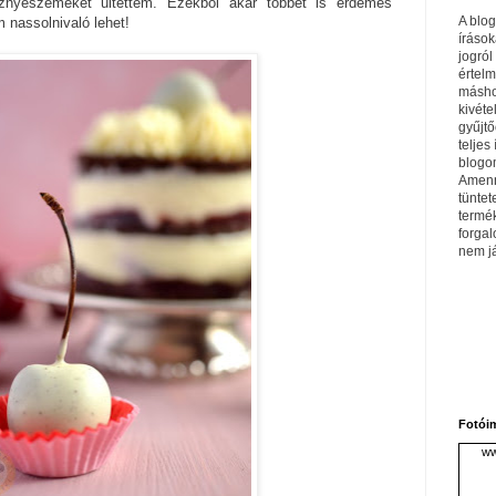
esznyeszemeket ültettem. Ezekből akár többet is érdemes
A blo
m nassolnivaló lehet!
írások
jogról
értel
máshol
kivéte
gyűjtő
teljes 
blogom
Amenn
tüntet
termé
forga
nem j
Fotói
ww