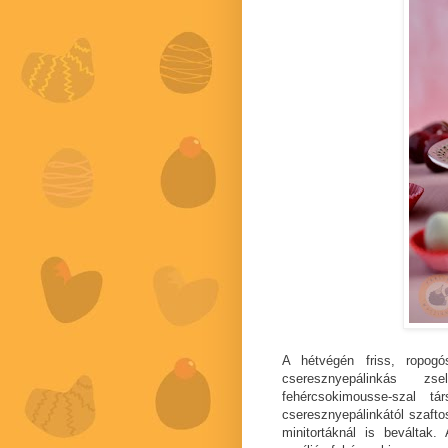
A hétvégén friss, ropogó
cseresznyepálinkás zs
fehércsokimousse-szal tá
cseresznyepálinkától szaft
minitortáknál is beváltak.