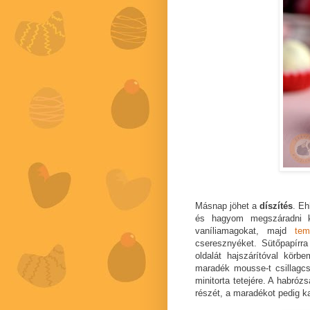
Másnap jöhet a
díszítés
. Eh
és hagyom megszáradni k
vaníliamagokat, majd
tem
cseresznyéket. Sütőpapírr
oldalát hajszárítóval kör
maradék mousse-t csillag
minitorta tetejére. A habró
részét, a maradékot pedig ka