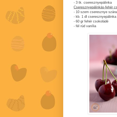
- 3 tk. cseresznyepálinka
Cseresznyepálinkás-fehér c
- 10 szem cseresznye szára
- kb. 1 dl cseresznyepálinka
- 60 gr fehér csokoládé
- fél rúd vanília