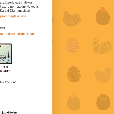
s, a kísérletezés játékos
t szeretném átadni Neked is!
 Karsai-Diamant Lívia)
 profil megtekintése
hatsz:
neparadicsom@gmail.com
TIFIED
OLATIER
k a FB-ra is!
i jogvédelem: