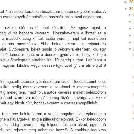
►
20
▼
20
t 4-5 nappal korábban beáztatom a cseresznyepálinkába. A
►
 a cseresznyék áztatásához használt pálinkával dolgoztam.
►
 ezeket előre is el lehet készíteni. Az egész tojást, a
►
dag xilitet habosra keverem. Hozzákeverem a lisztet és a
►
ét a második adag xilittel habbá verem, majd két részletben
►
a kakaós masszához. Ebbe belereszelem a marcipánt és
▼
jat. Sütőpapírral bélelt tepsin jó vékonyra elterítem: kb. egy
de érdemes megnézni a desszertgyűrűvel is, hogy ki fog-e
fokra előmelegített sütőben kb. 10 percig sütöm. Lehúzom a
d hagyom kihűlni, végül desszertgyűrűvel (7 cm átmérőjű) 9
 kimagozott cseresznyét összeturmixolom (ízlés szerint lehet
 xilitet pedig összekeverem a pektinnel. A cseresznyepürét
ntig melegítem, majd folyamatos keverés mellett beleszórom
. Forrástól számítva még pár percig főzöm kavargatva. Ekkor
 már egy kicsit hűlt, hozzákeverem a cseresznyepálinkát.
i tejszínbe belekaparom a vaníliamagokat, beletépkedem a
egítem kavargatva, míg a pillecukor elolvad. Ekkor beledobom
it, és addig keverem, míg teljesen fel nem olvad, egynemű
, pici tejszínt még adhatunk hozzá). A csokis-pillecukros