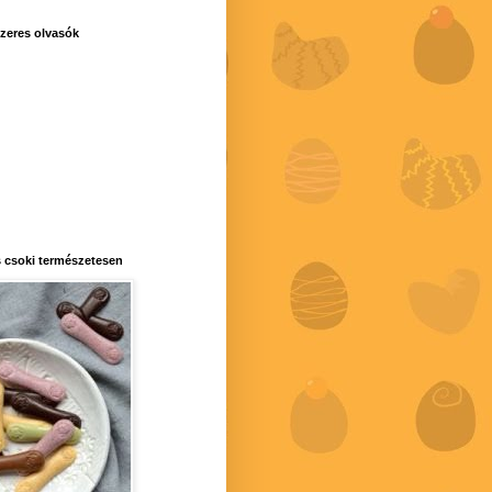
zeres olvasók
 csoki természetesen