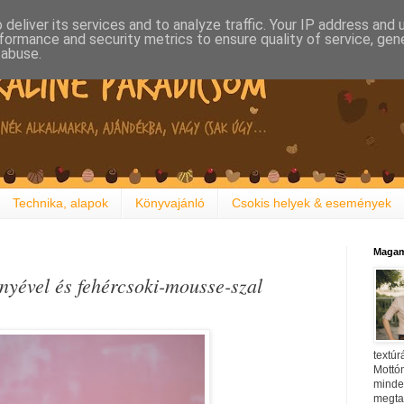
deliver its services and to analyze traffic. Your IP address and
formance and security metrics to ensure quality of service, ge
 abuse.
Technika, alapok
Könyvajánló
Csokis helyek & események
Magam
nyével és fehércsoki-mousse-szal
textúr
Mottóm
minden
megtal