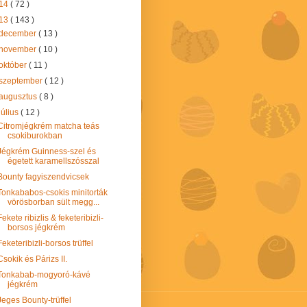
14
( 72 )
13
( 143 )
december
( 13 )
november
( 10 )
október
( 11 )
szeptember
( 12 )
augusztus
( 8 )
július
( 12 )
Citromjégkrém matcha teás
csokiburokban
Jégkrém Guinness-szel és
égetett karamellszósszal
Bounty fagyiszendvicsek
Tonkababos-csokis minitorták
vörösborban sült megg...
Fekete ribizlis & feketeribizli-
borsos jégkrém
Feketeribizli-borsos trüffel
Csokik és Párizs II.
Tonkabab-mogyoró-kávé
jégkrém
Jeges Bounty-trüffel