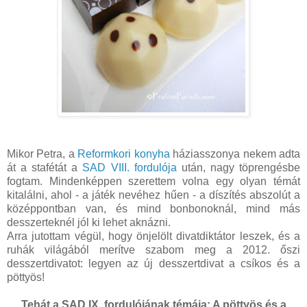
Mikor Petra, a
Reformkori konyha
háziasszonya nekem adta
át a stafétát a
SAD VIII. fordulója
után, nagy töprengésbe
fogtam. Mindenképpen szerettem volna egy olyan témát
kitalálni, ahol - a játék nevéhez hűen - a díszítés abszolút a
középpontban van, és mind bonbonoknál, mind más
desszerteknél jól ki lehet aknázni.
Arra jutottam végül, hogy önjelölt divatdiktátor leszek, és a
ruhák világából merítve szabom meg a 2012. őszi
desszertdivatot: legyen az új desszertdivat a csíkos és a
pöttyös!
Tehát a SAD IX. fordulójának témája: A pöttyös és a