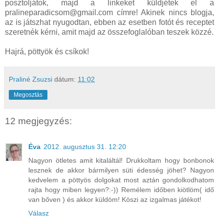
posztoljátok, majd a linkeket küldjétek el a
pralineparadicsom@gmail.com címre! Akinek nincs blogja,
az is játszhat nyugodtan, ebben az esetben fotót és receptet
szeretnék kérni, amit majd az összefoglalóban teszek közzé.
Hajrá, pöttyök és csíkok!
Praliné Zsuzsi
dátum:
11:02
Megosztás
12 megjegyzés:
Éva
2012. augusztus 31. 12:20
Nagyon ötletes amit kitaláltál! Drukkoltam hogy bonbonok
lesznek de akkor bármilyen süti édesség jöhet? Nagyon
kedvelem a pöttyös dolgokat most aztán gondolkodhatom
rajta hogy miben legyen?:-)) Remélem időben kiötlöm( idő
van bőven ) és akkor küldöm! Köszi az izgalmas játékot!
Válasz