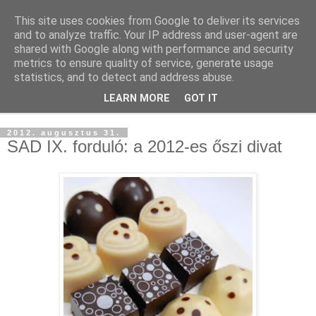
This site uses cookies from Google to deliver its services
and to analyze traffic. Your IP address and user-agent are
shared with Google along with performance and security
metrics to ensure quality of service, generate usage
statistics, and to detect and address abuse.
LEARN MORE
GOT IT
▼
2012. augusztus 31.
SAD IX. forduló: a 2012-es őszi divat