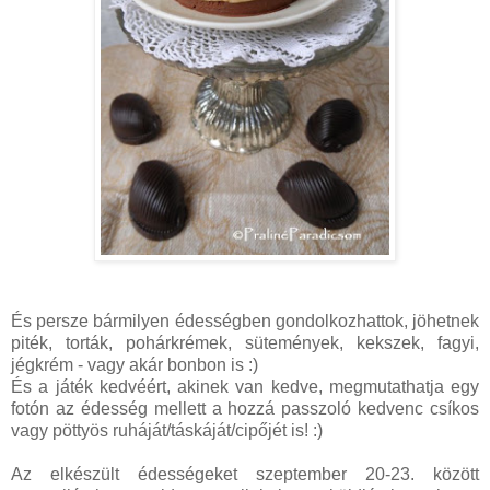
És persze bármilyen édességben gondolkozhattok, jöhetnek
piték, torták, pohárkrémek, sütemények, kekszek, fagyi,
jégkrém - vagy akár bonbon is :)
És a játék kedvéért, akinek van kedve, megmutathatja egy
fotón az édesség mellett a hozzá passzoló kedvenc csíkos
vagy pöttyös ruháját/táskáját/cipőjét is! :)
Az elkészült édességeket szeptember 20-23. között