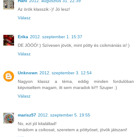
Hani
2012. augusztus 31. 22:39
Az örök klasszik:-)! Jó lesz!
Válasz
Erika
2012. szeptember 1. 15:37
DE JÓÓÓ!:) Szívesen jövök, mint pötty és csíkmániás is!:)
Válasz
Unknown
2012. szeptember 3. 12:54
Nagyon klassz a téma, eddig minden fordulóban
képviseltem magam, itt sem maradok ki!!! Szuper :)
Válasz
marisz57
2012. szeptember 5. 19:55
No, ezt jól kitaláltad!
Imádom a csíkosat, szeretem a pöttyöset, jövök játszani!