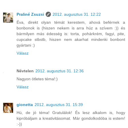
Praliné Zsuzsi
2012. augusztus 31. 12:22
Éva, direkt olyan témát kerestem, ahová beférnek a
bonbonok is (hiszen nekem is arra húz a szívem :)) és
bármilyen más édesség is: torta, pohárkrém, fagyi, pite,
cupcake stbstb, hiszen nem akarhat mindenki bonbont
gyártani :)
Válasz
Névtelen
2012. augusztus 31. 12:36
Nagyon ötletes téma!:)
Válasz
gionetta
2012. augusztus 31. 15:39
Hú, de jó téma! Gratulálok! És lesz alkalom is, hogy
kipróbáljam a kreativitásomat. Már gondolkodóba is estem!
:-))