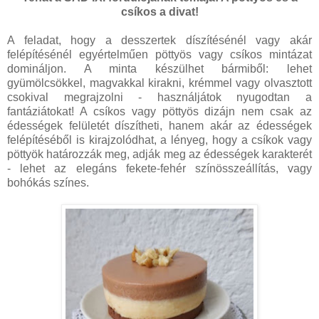
csíkos a divat!
A feladat, hogy a desszertek díszítésénél vagy akár
felépítésénél egyértelműen pöttyös vagy csíkos mintázat
domináljon. A minta készülhet bármiből: lehet
gyümölcsökkel, magvakkal kirakni, krémmel vagy olvasztott
csokival megrajzolni - használjátok nyugodtan a
fantáziátokat! A csíkos vagy pöttyös dizájn nem csak az
édességek felületét díszítheti, hanem akár az édességek
felépítéséből is kirajzolódhat, a lényeg, hogy a csíkok vagy
pöttyök határozzák meg, adják meg az édességek karakterét
- lehet az elegáns fekete-fehér színösszeállítás, vagy
bohókás színes.