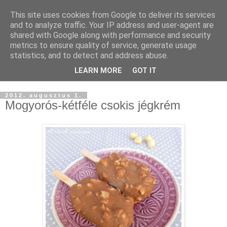
This site uses cookies from Google to deliver its services
and to analyze traffic. Your IP address and user-agent are
shared with Google along with performance and security
metrics to ensure quality of service, generate usage
statistics, and to detect and address abuse.
LEARN MORE
GOT IT
▼
2012. augusztus 1.
Mogyorós-kétféle csokis jégkrém