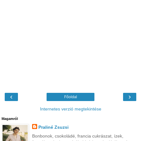
‹
›
Főoldal
Internetes verzió megtekintése
Magamról
Praliné Zsuzsi
Bonbonok, csokoládé, francia cukrászat, ízek,