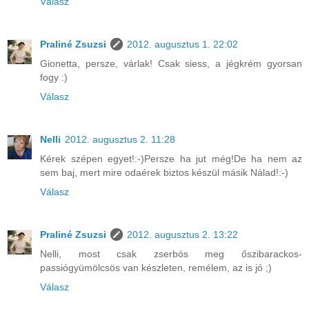
Válasz
Praliné Zsuzsi
2012. augusztus 1. 22:02
Gionetta, persze, várlak! Csak siess, a jégkrém gyorsan
fogy :)
Válasz
Nelli
2012. augusztus 2. 11:28
Kérek szépen egyet!:-)Persze ha jut még!De ha nem az
sem baj, mert mire odaérek biztos készül másik Nálad!:-)
Válasz
Praliné Zsuzsi
2012. augusztus 2. 13:22
Nelli, most csak zserbós meg őszibarackos-
passiógyümölcsös van készleten, remélem, az is jó ;)
Válasz