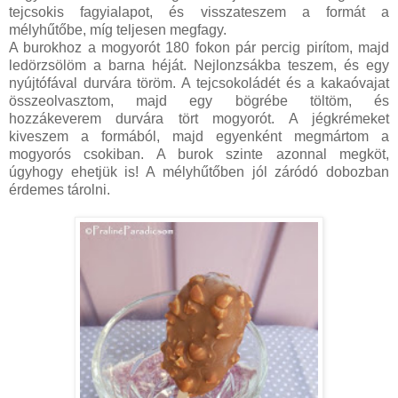
tejcsokis fagyialapot, és visszateszem a formát a
mélyhűtőbe, míg teljesen megfagy.
A burokhoz a mogyorót 180 fokon pár percig pirítom, majd
ledörzsölöm a barna héját. Nejlonzsákba teszem, és egy
nyújtófával durvára töröm. A tejcsokoládét és a kakaóvajat
összeolvasztom, majd egy bögrébe töltöm, és
hozzákeverem durvára tört mogyorót. A jégkrémeket
kiveszem a formából, majd egyenként megmártom a
mogyorós csokiban. A burok szinte azonnal megköt,
úgyhogy ehetjük is! A mélyhűtőben jól záródó dobozban
érdemes tárolni.