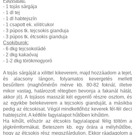
Fagyialap:
- 1 tojás sárgája
- 1 dl tej
- 1 dl habtejszín
- 1 csapott ek. xilit/cukor
- 3 púpos tk. tejcsokis gianduja
- 3 púpos tk. étcsokis gianduja
Csokiburok:
- 6 dkg tejcsokoládé
- 2 dkg kakaóvaj
- 1-2 dkg törökmogyoró
A tojás sárgáját a xilittel kikeverem, majd hozzáadom a tejet,
és alacsony lángon, folyamatos kevergetés mellett
besűrítem (maghőmérőn mérve kb. 80-82 foknál, illetve
mikor vastag, határozott rétegben bevonja a fakanál hátát,
akkor jó). A tojásos masszát két egyenlő részre osztom, és
az egyikbe belekeverem a tejcsokis gianduját, a másikba
pedig az étcsokisat. Végül mindkettőhöz keverek fél-fél deci
habtejszínt. A kétféle fagyialapot hűtőben kihűtöm.
Ha kihűlt, először az étcsokis fagyialappal félig töltöm a
jégkrémformákat. Beteszem kb. egy órára a mélyhűtőbe,
hogy az étcsokis rész megszilárduljon. Ekkor ráadagolom a