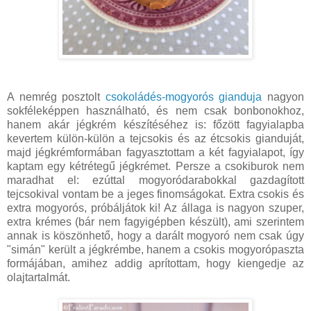
A nemrég posztolt
csokoládés-mogyorós gianduja
nagyon
sokféleképpen használható, és nem csak bonbonokhoz,
hanem akár jégkrém készítéséhez is: főzött fagyialapba
kevertem külön-külön a tejcsokis és az étcsokis gianduját,
majd jégkrémformában fagyasztottam a két fagyialapot, így
kaptam egy kétrétegű jégkrémet. Persze a csokiburok nem
maradhat el: ezúttal mogyoródarabokkal gazdagított
tejcsokival vontam be a jeges finomságokat. Extra csokis és
extra mogyorós, próbáljátok ki! Az állaga is nagyon szuper,
extra krémes (bár nem fagyigépben készült), ami szerintem
annak is köszönhető, hogy a darált mogyoró nem csak úgy
"simán" került a jégkrémbe, hanem a csokis mogyorópaszta
formájában, amihez addig aprítottam, hogy kiengedje az
olajtartalmát.