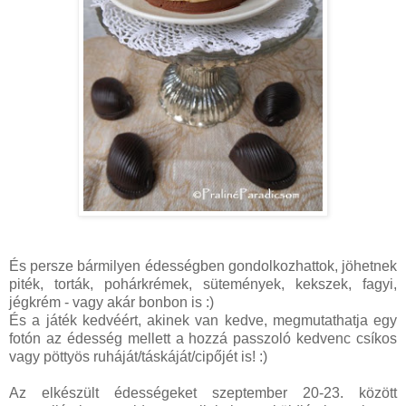
És persze bármilyen édességben gondolkozhattok, jöhetnek
piték, torták, pohárkrémek, sütemények, kekszek, fagyi,
jégkrém - vagy akár bonbon is :)
És a játék kedvéért, akinek van kedve, megmutathatja egy
fotón az édesség mellett a hozzá passzoló kedvenc csíkos
vagy pöttyös ruháját/táskáját/cipőjét is! :)
Az elkészült édességeket szeptember 20-23. között