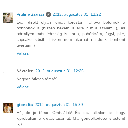
Praliné Zsuzsi
2012. augusztus 31. 12:22
Éva, direkt olyan témát kerestem, ahová beférnek a
bonbonok is (hiszen nekem is arra húz a szívem :)) és
bármilyen más édesség is: torta, pohárkrém, fagyi, pite,
cupcake stbstb, hiszen nem akarhat mindenki bonbont
gyártani :)
Válasz
Névtelen
2012. augusztus 31. 12:36
Nagyon ötletes téma!:)
Válasz
gionetta
2012. augusztus 31. 15:39
Hú, de jó téma! Gratulálok! És lesz alkalom is, hogy
kipróbáljam a kreativitásomat. Már gondolkodóba is estem!
:-))