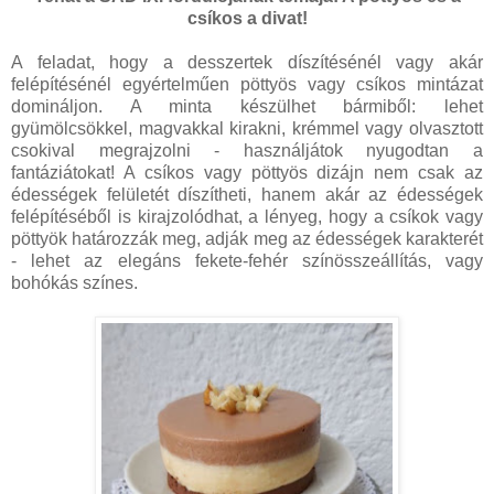
csíkos a divat!
A feladat, hogy a desszertek díszítésénél vagy akár
felépítésénél egyértelműen pöttyös vagy csíkos mintázat
domináljon. A minta készülhet bármiből: lehet
gyümölcsökkel, magvakkal kirakni, krémmel vagy olvasztott
csokival megrajzolni - használjátok nyugodtan a
fantáziátokat! A csíkos vagy pöttyös dizájn nem csak az
édességek felületét díszítheti, hanem akár az édességek
felépítéséből is kirajzolódhat, a lényeg, hogy a csíkok vagy
pöttyök határozzák meg, adják meg az édességek karakterét
- lehet az elegáns fekete-fehér színösszeállítás, vagy
bohókás színes.