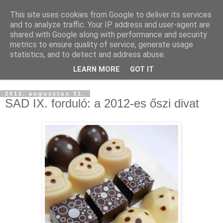
This site uses cookies from Google to deliver its services
and to analyze traffic. Your IP address and user-agent are
shared with Google along with performance and security
metrics to ensure quality of service, generate usage
statistics, and to detect and address abuse.
LEARN MORE
GOT IT
▼
2012. augusztus 31.
SAD IX. forduló: a 2012-es őszi divat