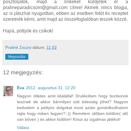
posztoljátok, majd a linkeket küldjétek el a
pralineparadicsom@gmail.com címre! Akinek nincs blogja,
az is játszhat nyugodtan, ebben az esetben fotót és receptet
szeretnék kérni, amit majd az összefoglalóban teszek közzé.
Hajrá, pöttyök és csíkok!
Praliné Zsuzsi
dátum:
11:02
Megosztás
12 megjegyzés:
Éva
2012. augusztus 31. 12:20
Nagyon ötletes amit kitaláltál! Drukkoltam hogy bonbonok
lesznek de akkor bármilyen süti édesség jöhet? Nagyon
kedvelem a pöttyös dolgokat most aztán gondolkodhatom
rajta hogy miben legyen?:-)) Remélem időben kiötlöm( idő
van bőven ) és akkor küldöm! Köszi az izgalmas játékot!
Válasz