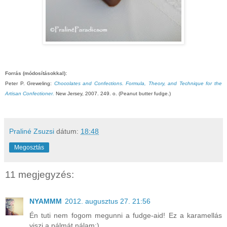
Forrás (módosításokkal):
Peter P. Greweling:
Chocolates and Confections. Formula, Theory, and Technique for the
Artisan Confectioner.
New Jersey, 2007. 249. o. (Peanut butter fudge.)
Praliné Zsuzsi
dátum:
18:48
Megosztás
11 megjegyzés:
NYAMMM
2012. augusztus 27. 21:56
Én tuti nem fogom megunni a fudge-aid! Ez a karamellás
viszi a pálmát nálam:)