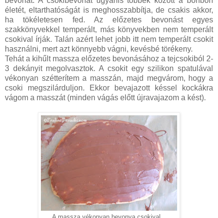
bevonat. A csokibevonat ugyanis többek között a bonbon
életét, eltarthatóságát is meghosszabbítja, de csakis akkor,
ha tökéletesen fed. Az előzetes bevonást egyes
szakkönyvekkel temperált, más könyvekben nem temperált
csokival írják. Talán azért lehet jobb itt nem temperált csokit
használni, mert azt könnyebb vágni, kevésbé törékeny.
Tehát a kihűlt massza előzetes bevonásához a tejcsokiból 2-
3 dekányit megolvasztok. A csokit egy szilikon spatulával
vékonyan szétterítem a masszán, majd megvárom, hogy a
csoki megszilárduljon. Ekkor bevajazott késsel kockákra
vágom a masszát (minden vágás előtt újravajazom a kést).
A massza vékonyan bevonva csokival...