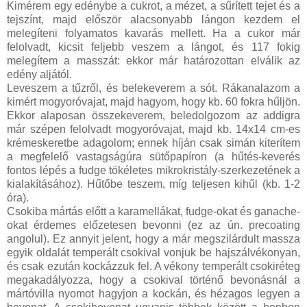
Kimérem egy edénybe a cukrot, a mézet, a sűrített tejet és a
tejszínt, majd először alacsonyabb lángon kezdem el
melegíteni folyamatos kavarás mellett. Ha a cukor már
felolvadt, kicsit feljebb veszem a lángot, és 117 fokig
melegítem a masszát: ekkor már határozottan elválik az
edény aljától.
Leveszem a tűzről, és belekeverem a sót. Rákanalazom a
kimért mogyoróvajat, majd hagyom, hogy kb. 60 fokra hűljön.
Ekkor alaposan összekeverem, beledolgozom az addigra
már szépen felolvadt mogyoróvajat, majd kb. 14x14 cm-es
krémeskeretbe adagolom; ennek híján csak simán kiterítem
a megfelelő vastagságúra sütőpapíron (a hűtés-keverés
fontos lépés a fudge tökéletes mikrokristály-szerkezetének a
kialakításához). Hűtőbe teszem, míg teljesen kihűl (kb. 1-2
óra).
Csokiba mártás előtt a karamellákat, fudge-okat és ganache-
okat érdemes előzetesen bevonni (ez az ún. precoating
angolul). Ez annyit jelent, hogy a már megszilárdult massza
egyik oldalát temperált csokival vonjuk be hajszálvékonyan,
és csak ezután kockázzuk fel. A vékony temperált csokiréteg
megakadályozza, hogy a csokival történő bevonásnál a
mártóvilla nyomot hagyjon a kockán, és hézagos legyen a