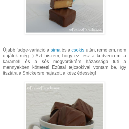
Újabb fudge-variáció a
sima
és a
csokis
után, remélem, nem
unjátok még :) Azt hiszem, hogy ez lesz a kedvencem, a
karamell és a sós mogyorókrém házassága tuti a
mennyekben köttetett! Ezúttal tejcsokival vontam be, így
tisztára a Snickersre hajazott a kész édesség!