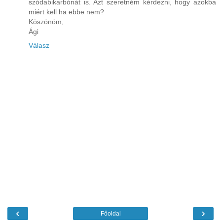
szódabikarbónát is. Azt szeretném kérdezni, hogy azokba
miért kell ha ebbe nem?
Köszönöm,
Ági
Válasz
‹
›
Főoldal