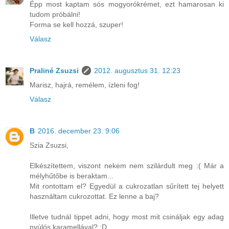
Épp most kaptam sós mogyorókrémet, ezt hamarosan ki
tudom próbálni!
Forma se kell hozzá, szuper!
Válasz
Praliné Zsuzsi
2012. augusztus 31. 12:23
Marisz, hajrá, remélem, ízleni fog!
Válasz
B
2016. december 23. 9:06
Szia Zsuzsi,
Elkészítettem, viszont nekem nem szilárdult meg :( Már a
mélyhűtőbe is beraktam...
Mit rontottam el? Egyedül a cukrozatlan sűrített tej helyett
használtam cukrozottat. Ez lenne a baj?
Illetve tudnál tippet adni, hogy most mit csináljak egy adag
nyúlós karamellával? :D