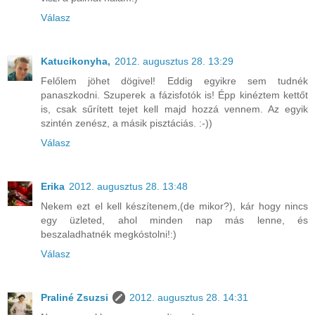
Válasz
Katucikonyha,
2012. augusztus 28. 13:29
Felőlem jöhet dögivel! Eddig egyikre sem tudnék
panaszkodni. Szuperek a fázisfotók is! Épp kinéztem kettőt
is, csak sűrített tejet kell majd hozzá vennem. Az egyik
szintén zenész, a másik pisztáciás. :-))
Válasz
Erika
2012. augusztus 28. 13:48
Nekem ezt el kell készítenem,(de mikor?), kár hogy nincs
egy üzleted, ahol minden nap más lenne, és
beszaladhatnék megkóstolni!:)
Válasz
Praliné Zsuzsi
2012. augusztus 28. 14:31