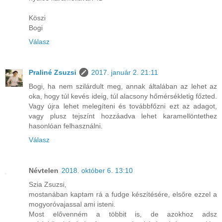
Köszi
Bogi
Válasz
Praliné Zsuzsi
2017. január 2. 21:11
Bogi, ha nem szilárdult meg, annak általában az lehet az
oka, hogy túl kevés ideig, túl alacsony hőmérsékletig főzted.
Vagy újra lehet melegíteni és továbbfőzni ezt az adagot,
vagy plusz tejszínt hozzáadva lehet karamellöntethez
hasonlóan felhasználni.
Válasz
Névtelen
2018. október 6. 13:10
Szia Zsuzsi,
mostanában kaptam rá a fudge készítésére, elsőre ezzel a
mogyoróvajassal ami isteni.
Most elővenném a többit is, de azokhoz adsz