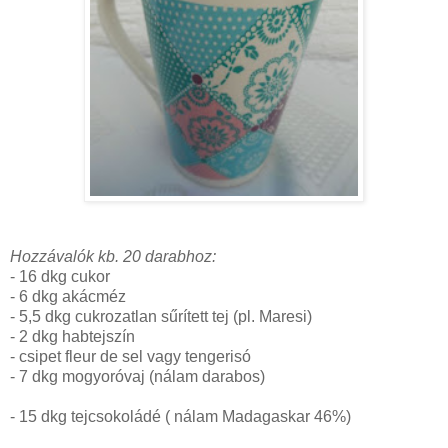
Hozzávalók kb. 20 darabhoz:
- 16 dkg cukor
- 6 dkg akácméz
- 5,5 dkg cukrozatlan sűrített tej (pl. Maresi)
- 2 dkg habtejszín
- csipet fleur de sel vagy tengerisó
- 7 dkg mogyoróvaj (nálam darabos)
- 15 dkg tejcsokoládé ( nálam Madagaskar 46%)