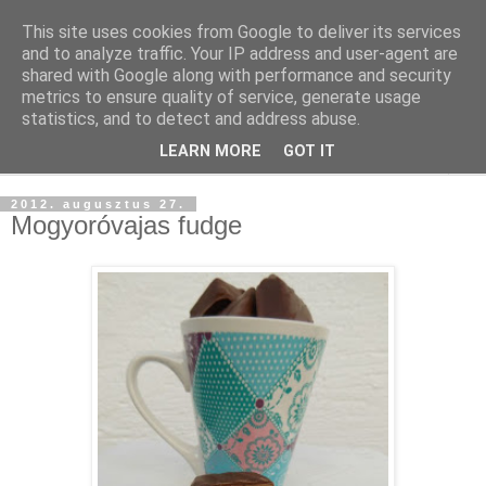
This site uses cookies from Google to deliver its services
and to analyze traffic. Your IP address and user-agent are
shared with Google along with performance and security
metrics to ensure quality of service, generate usage
statistics, and to detect and address abuse.
LEARN MORE
GOT IT
▼
2012. augusztus 27.
Mogyoróvajas fudge