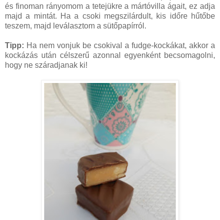
és finoman rányomom a tetejükre a mártóvilla ágait, ez adja
majd a mintát. Ha a csoki megszilárdult, kis időre hűtőbe
teszem, majd leválasztom a sütőpapírról.
Tipp:
Ha nem vonjuk be csokival a fudge-kockákat, akkor a
kockázás után célszerű azonnal egyenként becsomagolni,
hogy ne száradjanak ki!