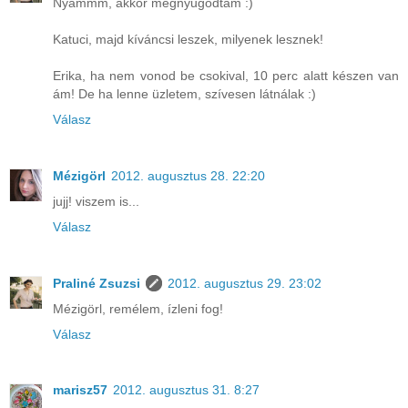
Nyammm, akkor megnyugodtam :)
Katuci, majd kíváncsi leszek, milyenek lesznek!
Erika, ha nem vonod be csokival, 10 perc alatt készen van
ám! De ha lenne üzletem, szívesen látnálak :)
Válasz
Mézigörl
2012. augusztus 28. 22:20
jujj! viszem is...
Válasz
Praliné Zsuzsi
2012. augusztus 29. 23:02
Mézigörl, remélem, ízleni fog!
Válasz
marisz57
2012. augusztus 31. 8:27