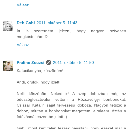
Válasz
DebiGabi
2011. október 5. 11:43
Itt is szeretném jelezni, hogy nagyon szívesen
megkóstolnám:D
Válasz
Praliné Zsuzsi
2011. október 5. 11:50
Katucikonyha, köszönöm!
Andi, örülök, hogy ízlett!
Nelli, köszönöm Neked is! A szép dobozban még az
édességfesztiválon vettem a Rózsavölgyi bonbonokat,
Csiszár Katalin saját tervezésű doboza. Nagyon tetszik a
doboz, miután a bonbonokat megettem, elraktam. Aztán a
fotózásnál eszembe jutott :)
Gabi, most kénytelen leszek bevallani, hogy ezeket már a