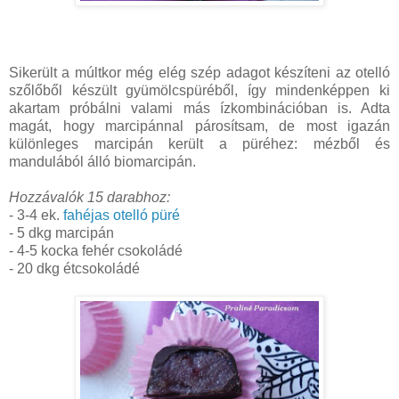
Sikerült a múltkor még elég szép adagot készíteni az otelló
szőlőből készült gyümölcspüréből, így mindenképpen ki
akartam próbálni valami más ízkombinációban is. Adta
magát, hogy marcipánnal párosítsam, de most igazán
különleges marcipán került a püréhez: mézből és
mandulából álló biomarcipán.
Hozzávalók 15 darabhoz:
- 3-4 ek.
fahéjas otelló püré
- 5 dkg marcipán
- 4-5 kocka fehér csokoládé
- 20 dkg étcsokoládé