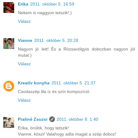
Erika
2011. október 5. 16:59
Nekem is naggyon tetszik!:)
Válasz
Vianne
2011. október 5. 20:28
Nagyon jò lett! És a Ròzsavölgyis dobozban nagyon jòl
mutat:)
Válasz
Kreatív konyha
2011. október 5. 21:37
Csodaszép lila íz és szín kompozíció.
Válasz
Praliné Zsuzsi
2011. október 8. 1:40
Erika, örülök, hogy tetszik!
Vianne, köszi! Valahogy adta magát a szép doboz!