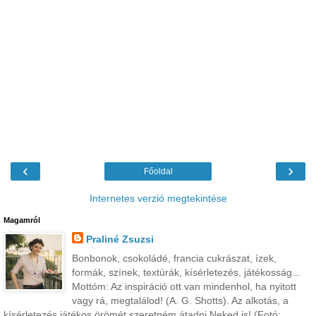
‹
›
Főoldal
Internetes verzió megtekintése
Magamról
Praliné Zsuzsi
Bonbonok, csokoládé, francia cukrászat, ízek,
formák, színek, textúrák, kísérletezés, játékosság...
Mottóm: Az inspiráció ott van mindenhol, ha nyitott
vagy rá, megtalálod! (A. G. Shotts). Az alkotás, a
kísérletezés játékos örömét szeretném átadni Neked is! (Fotó: