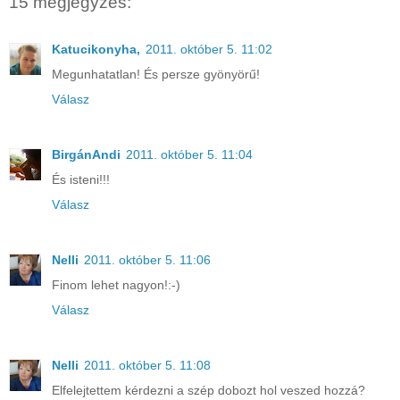
15 megjegyzés:
Katucikonyha,
2011. október 5. 11:02
Megunhatatlan! És persze gyönyörű!
Válasz
BirgánAndi
2011. október 5. 11:04
És isteni!!!
Válasz
Nelli
2011. október 5. 11:06
Finom lehet nagyon!:-)
Válasz
Nelli
2011. október 5. 11:08
Elfelejtettem kérdezni a szép dobozt hol veszed hozzá?