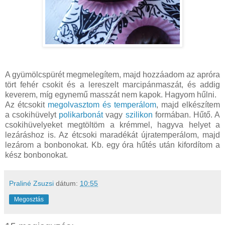
A gyümölcspürét megmelegítem, majd hozzáadom az apróra
tört fehér csokit és a lereszelt marcipánmaszát, és addig
keverem, míg egynemű masszát nem kapok. Hagyom hűlni.
Az étcsokit
megolvasztom és temperálom
, majd elkészítem
a csokihüvelyt
polikarbonát
vagy
szilikon
formában. Hűtő. A
csokihüvelyeket megtöltöm a krémmel, hagyva helyet a
lezáráshoz is. Az étcsoki maradékát újratemperálom, majd
lezárom a bonbonokat. Kb. egy óra hűtés után kifordítom a
kész bonbonokat.
Praliné Zsuzsi
dátum:
10:55
Megosztás